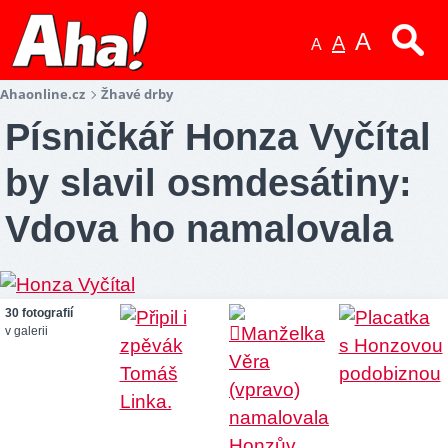
A
A
A
Ahaonline.cz
Žhavé drby
Písničkář Honza Vyčítal
by slavil osmdesátiny:
Vdova ho namalovala
30 fotografií
v galerii