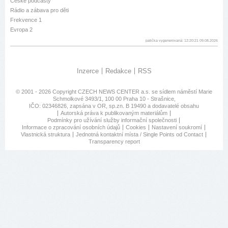
České podcasty
Rádio a zábava pro děti
Frekvence 1
Evropa 2
patička vygenerovaná: 12:20:21 09.08.2026
Inzerce
Redakce
RSS
© 2001 - 2026 Copyright
CZECH NEWS CENTER a.s.
se sídlem náměstí Marie
Schmolkové 3493/1, 100 00 Praha 10 - Strašnice,
IČO: 02346826, zapsána v OR, sp.zn. B 19490 a dodavatelé obsahu
Autorská práva k publikovaným materiálům
Podmínky pro užívání služby informační společnosti
Informace o zpracování osobních údajů
Cookies
Nastavení soukromí
Vlastnická struktura
Jednotná kontaktní místa / Single Points od Contact
Transparency report