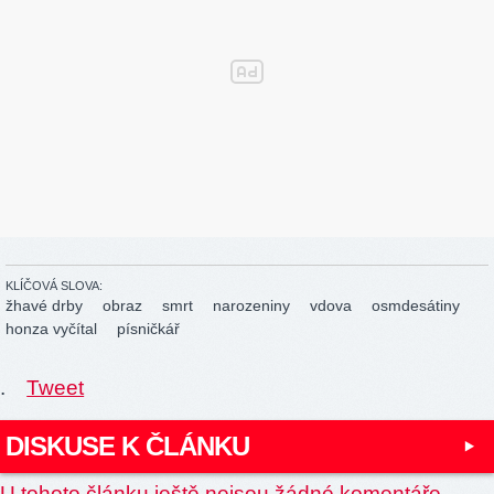
KLÍČOVÁ SLOVA:
žhavé drby
obraz
smrt
narozeniny
vdova
osmdesátiny
honza vyčítal
písničkář
.
Tweet
DISKUSE K ČLÁNKU
U tohoto článku ještě nejsou žádné komentáře.