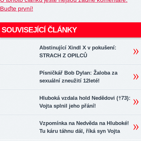
Buďte první!
SOUVISEJÍCÍ ČLÁNKY
Abstinující Xindl X v pokušení:
STRACH Z OPILCŮ
Písničkář Bob Dylan: Žaloba za
sexuální zneužití 12leté!
Hluboká vzdala hold Nedědovi (†73):
Vojta splnil jeho přání!
Vzpomínka na Nedvěda na Hluboké!
Tu káru táhnu dál, říká syn Vojta