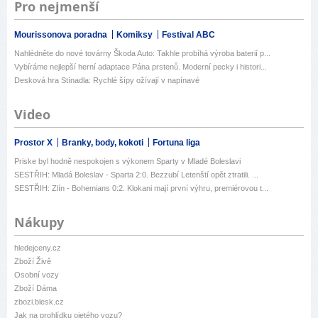
Pro nejmenší
Mourissonova poradna
Komiksy
Festival ABC
Nahlédněte do nové továrny Škoda Auto: Takhle probíhá výroba baterií p...
Vybíráme nejlepší herní adaptace Pána prstenů. Moderní pecky i histori...
Desková hra Stínadla: Rychlé šípy ožívají v napínavé
Video
Prostor X
Branky, body, kokoti
Fortuna liga
Priske byl hodně nespokojen s výkonem Sparty v Mladé Boleslavi
SESTŘIH: Mladá Boleslav - Sparta 2:0. Bezzubí Letenští opět ztratili. ...
SESTŘIH: Zlín - Bohemians 0:2. Klokani mají první výhru, premiérovou t...
Nákupy
hledejceny.cz
Zboží Živě
Osobní vozy
Zboží Dáma
zbozi.blesk.cz
Jak na prohlídku ojetého vozu?