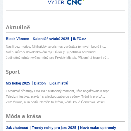
VÝBĚR
Aktuálně
Blesk Vánoce
Kalendář svátků 2025
INFO.cz
Násilí bez motivu. Nihilistický terorismus vyrůstá z temných koutů int...
Noční můra v dovolenkovém ráji: Dívku (13) potrhala barakuda!
Jedinečný tulipán vyšlechtěný pro Frýdek-Místek: Připomíná historii vý...
Sport
MS hokej 2025
Biatlon
Liga mistrů
Fotbalové přestupy ONLINE: historický moment, Itálie angažovala k repr...
Televizní festival: plavání s atletikou zaberou večery. Trénink pro LA...
Zlín: tři kola, nula bodů. Nemělo to šťávu, věděl kouč Červenka. Vesel...
Móda a krása
Jak zhubnout
Trendy nehty pro jaro 2025
Nové make-up trendy