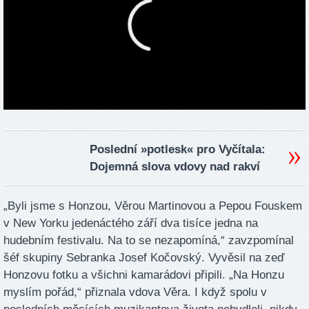
Poslední »potlesk« pro Vyčítala:
Dojemná slova vdovy nad rakví
„Byli jsme s Honzou, Věrou Martinovou a Pepou Fouskem
v New Yorku jedenáctého září dva tisíce jedna na
hudebním festivalu. Na to se nezapomíná,“ zavzpomínal
šéf skupiny Sebranka Josef Kočovský. Vyvěsil na zeď
Honzovu fotku a všichni kamarádovi připili. „Na Honzu
myslím pořád,“ přiznala vdova Věra. I když spolu v