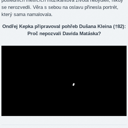
posledních měsících muzikantova života nebydleli, nikdy
se nerozvedli. Věra s sebou na oslavu přinesla portrét,
který sama namalovala.
Ondřej Kepka připravoval pohřeb Dušana Kleina (†82):
Proč nepozvali Davida Matáska?