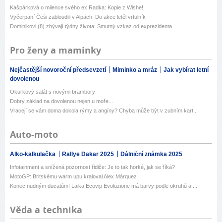
Kašpárková o milence svého ex Radka: Kopie z Wishe!
Vyčerpaní Češi zabloudili v Alpách: Do akce letěl vrtulník
Dominikovi (8) zbývají týdny života: Smutný vzkaz od exprezidenta
Pro ženy a maminky
Nejčastější novoroční předsevzetí
Miminko a mráz
Jak vybírat letní
dovolenou
Okurkový salát s novými brambory
Dobrý základ na dovolenou nejen u moře...
Vracejí se vám doma dokola rýmy a angíny? Chyba může být v zubním kart...
Auto-moto
Alko-kalkulačka
Rallye Dakar 2025
Dálniční známka 2025
Infotainment a snížená pozornost řidiče: Je to tak horké, jak se říká?
MotoGP: Britskému warm upu kraloval Alex Márquez
Konec nudným ducatům! Laika Ecovip Evoluzione má barvy podle okruhů a ...
Věda a technika