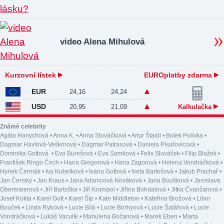
video Alena Mihulová
Kurzovní lístek
EUROplatby zdarma
EUR
24,16
24,24
USD
20,95
21,09
Kalkulačka
Známé celebrity
Agáta Hanychová
•
Anna K.
•
Anna Slováčková
•
Artur Štaidl
•
Bolek Polívka
•
Dagmar Havlová-Veškrnová
•
Dagmar Patrasová
•
Daniela Písařovicová
•
Dominika Gottová
•
Eva Burešová
•
Eva Samková
•
Felix Slováček
•
Filip Blažek
•
František Ringo Čech
•
Hana Gregorová
•
Hana Zagorová
•
Helena Vondráčková
•
Hynek Čermák
•
Iva Kubelková
•
Ivana Gottová
•
Iveta Bartošová
•
Jakub Prachař
•
Jan Čenský
•
Jan Kraus
•
Jana Adamcová Nováková
•
Jana Boušková
•
Jaroslava
Obermaierová
•
Jiří Bartoška
•
Jiří Krampol
•
Jiřina Bohdalová
•
Jitka Čvančarová
•
Josef Kokta
•
Karel Gott
•
Karel Šíp
•
Kate Middleton
•
Kateřina Brožová
•
Libor
Bouček
•
Linda Rybová
•
Lucie Bílá
•
Lucie Borhyová
•
Lucie Šafářová
•
Lucie
Vondráčková
•
Lukáš Vaculík
•
Mahulena Bočanová
•
Marek Eben
•
Marta