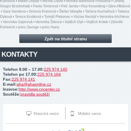
Kubišová
•
Martin Dejdar
•
Michal David
•
Monika Marešová-Poslušná
•
Ondřej
Gregor Brzobohatý
•
Pavla Tomicová
•
Petr Janda
•
Rey Koranteng
•
Sára Affašová
•
Sara Sandeva
•
Simona Krainová
•
Štefan Margita
•
Taťána Kuchařová
•
Tatiana
Dyková
•
Tereza Kostková
•
Tomáš Plekanec
•
Václav Neckář
•
Veronika Arichteva
•
Veronika Gajerová
•
Veronika Žilková
•
Vojtěch Dyk
•
Vojtěch Kotek
•
Zdeněk
Pohlreich
•
princ George
•
princ Harry
Zpět na titulní stranu
KONTAKTY
Telefon 9.00 – 17.00
:
225 974 140
Telefon po 17.00
:
225 974 164
Fax
:
225 974 141
E-mail
:
aha@ahaonline.cz
Inzerce
:
http://www.cncenter.cz
Soutěže
:
pravidla soutěží
Klasická verze
Mobilní verze