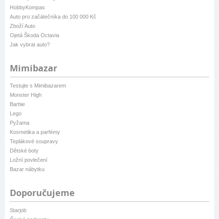
HobbyKompas
Auto pro začátečníka do 100 000 Kč
Zboží Auto
Ojetá Škoda Octavia
Jak vybrat auto?
Mimibazar
Testujte s Mimibazarem
Monster High
Barbie
Lego
Pyžama
Kosmetika a parfémy
Teplákové soupravy
Dětské boty
Ložní povlečení
Bazar nábytku
Doporučujeme
Starjob