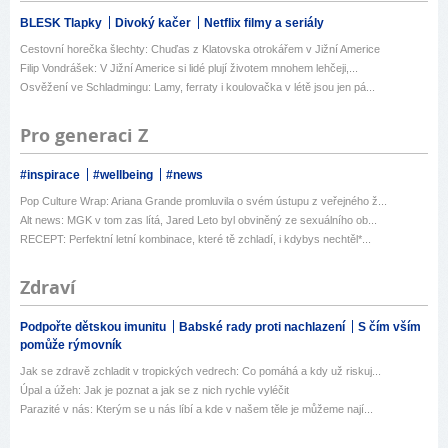
BLESK Tlapky
Divoký kačer
Netflix filmy a seriály
Cestovní horečka šlechty: Chuďas z Klatovska otrokářem v Jižní Americe
Filip Vondrášek: V Jižní Americe si lidé plují životem mnohem lehčeji,...
Osvěžení ve Schladmingu: Lamy, ferraty i koulovačka v létě jsou jen pá...
Pro generaci Z
#inspirace
#wellbeing
#news
Pop Culture Wrap: Ariana Grande promluvila o svém ústupu z veřejného ž...
Alt news: MGK v tom zas lítá, Jared Leto byl obviněný ze sexuálního ob...
RECEPT: Perfektní letní kombinace, které tě zchladí, i kdybys nechtěl*...
Zdraví
Podpořte dětskou imunitu
Babské rady proti nachlazení
S čím vším
pomůže rýmovník
Jak se zdravě zchladit v tropických vedrech: Co pomáhá a kdy už riskuj...
Úpal a úžeh: Jak je poznat a jak se z nich rychle vyléčit
Parazité v nás: Kterým se u nás líbí a kde v našem těle je můžeme nají...