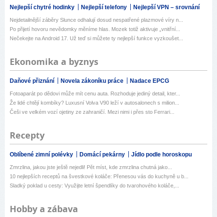
Nejlepší chytré hodinky
Nejlepší telefony
Nejlepší VPN – srovnání
Nejdetailnější záběry Slunce odhalují dosud nespatřené plazmové víry n...
Po přijetí hovoru nevědomky měníme hlas. Mozek totiž aktivuje „vnitřní...
Nečekejte na Android 17. Už teď si můžete ty nejlepší funkce vyzkoušet...
Ekonomika a byznys
Daňové přiznání
Novela zákoníku práce
Nadace EPCG
Fotoaparát po dědovi může mít cenu auta. Rozhoduje jediný detail, kter...
Že lidé chtějí kombíky? Luxusní Volva V90 leží v autosalonech s milion...
Češi ve velkém vozí ojetiny ze zahraničí. Mezi nimi i přes sto Ferrari...
Recepty
Oblíbené zimní polévky
Domácí pekárny
Jídlo podle horoskopu
Zmrzlina, jakou jste ještě nejedli! Pět míst, kde zmrzlina chutná jako...
10 nejlepších receptů na švestkové koláče: Přenesou vás do kuchyně u b...
Sladký poklad u cesty: Využijte letní špendlíky do tvarohového koláče,...
Hobby a zábava