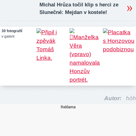
Michal Hrůza točil klip s herci ze
Slunečné: Mejdan v kostele!
30 fotografií
v galerii
Autor:
höh