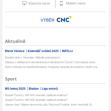
Klasická verze
Mobilní verze
VÝBĚR
Aktuálně
Blesk Vánoce
Kalendář svátků 2025
INFO.cz
Brutální útok v Tanvaldu: Několik pobodaných
Zákazy v oblíbených dovolenkových destinacích Čechů: Chorvatská restri...
Noční nehoda na Havlíčkobrodsku: Dodávka narazila do kamionu! Sedm zra...
Sport
MS hokej 2025
Biatlon
Liga mistrů
Soupeř Čechů z MS řeší skandál: Upláceli erotikou?
Soupeř Čechů z MS řeší skandál: Upláceli erotikou?
Liberec baví. Máme obrovskou sílu, říká kouč Fodrek, který nechválí. B...