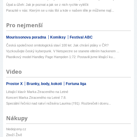
Úpal a úžeh: Jak je poznat a jak se z nich rychle vyléčit
Parazité v nás: Kterým se u nás líbí a kde v našem těle je můžeme nají...
Pro nejmenší
Mourissonova poradna
Komiksy
Festival ABC
Česká společnost ornitologická slaví 100 let: Jak chrání ptáky v ČR?
Vyzkoušejte český kyberpunk. V Netspectre se stanete elitním hackerem ...
Plastikový model Handley Page Hampden 1:72: Postavili jsme létající ku...
Video
Prostor X
Branky, body, kokoti
Fortuna liga
Létající klavír Marka Ztraceného na Letné
Koncert Marka Ztraceného na Letné 7.8.
Speciální řečníci nad rakví režiséra Laurina (†91): Rozbrečeli i dceru...
Nákupy
hledejceny.cz
Zboží Živě