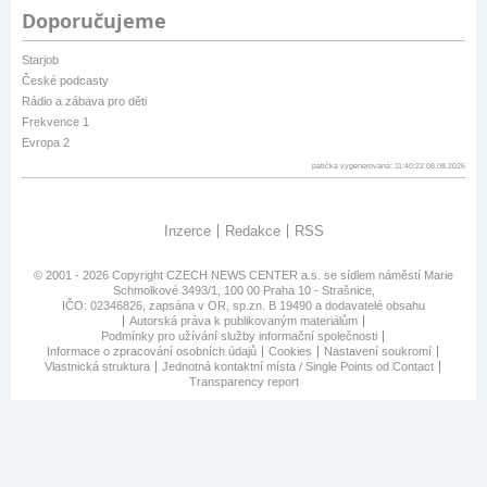
Doporučujeme
Starjob
České podcasty
Rádio a zábava pro děti
Frekvence 1
Evropa 2
patička vygenerovaná: 11:40:22 08.08.2026
Inzerce
Redakce
RSS
© 2001 - 2026 Copyright
CZECH NEWS CENTER a.s.
se sídlem náměstí Marie
Schmolkové 3493/1, 100 00 Praha 10 - Strašnice,
IČO: 02346826, zapsána v OR, sp.zn. B 19490 a dodavatelé obsahu
Autorská práva k publikovaným materiálům
Podmínky pro užívání služby informační společnosti
Informace o zpracování osobních údajů
Cookies
Nastavení soukromí
Vlastnická struktura
Jednotná kontaktní místa / Single Points od Contact
Transparency report