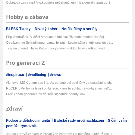
Cuketová zmrzlina? Vyzkoušejte nečekaný letní hit a geniální způsob, j...
Hobby a zábava
BLESK Tlapky
Divoký kačer
Netflix filmy a seriály
Filip Vondrášek: V Jižní Americe si lidé plují životem mnohem lehčeji,...
Osvěžení ve Schladmingu: Lamy, ferraty i koulovačka v létě jsou jen pá...
Tipy na víkend: Harry Potter na výstavě! Folklor, bitvy i setkání vodn...
Pro generaci Z
#inspirace
#wellbeing
#news
Alt news: MGK v tom zas lítá, Jared Leto byl obviněný ze sexuálního ob...
RECEPT: Perfektní letní kombinace, které tě zchladí, i kdybys nechtěl*...
Proč každá generace hledá svůj signature beauty look
Zdraví
Podpořte dětskou imunitu
Babské rady proti nachlazení
S čím vším
pomůže rýmovník
Jak se zdravě zchladit v tropických vedrech: Co pomáhá a kdy už riskuj...