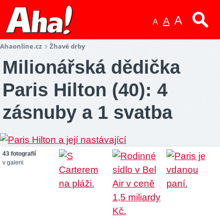
A
A
A
Ahaonline.cz
Žhavé drby
Milionářská dědička
Paris Hilton (40): 4
zásnuby a 1 svatba
43 fotografií
v galerii