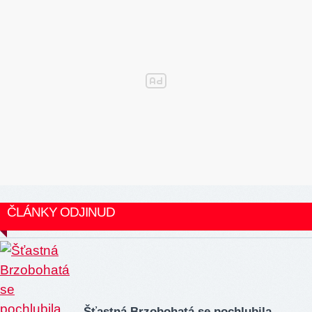
ČLÁNKY ODJINUD
Šťastná Brzobohatá se pochlubila