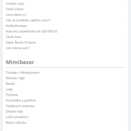
Osobní vozy
Zboží Dáma
zbozi.blesk.cz
Jak na prohlídku ojetého vozu?
HobbyKompas
Auto pro začátečníka do 100 000 Kč
Zboží Auto
Ojetá Škoda Octavia
Jak vybrat auto?
Mimibazar
Testujte s Mimibazarem
Monster High
Barbie
Lego
Pyžama
Kosmetika a parfémy
Teplákové soupravy
Dětské boty
Ložní povlečení
Bazar nábytku