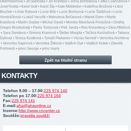
Obermaierová
•
Jiří Bartoška
•
Jiří Krampol
•
Jiřina Bohdalová
•
Jitka Čvančarová
•
Josef Kokta
•
Karel Gott
•
Karel Šíp
•
Kate Middleton
•
Kateřina Brožová
•
Libor
Bouček
•
Linda Rybová
•
Lucie Bílá
•
Lucie Borhyová
•
Lucie Šafářová
•
Lucie
Vondráčková
•
Lukáš Vaculík
•
Mahulena Bočanová
•
Marek Eben
•
Marta
Kubišová
•
Martin Dejdar
•
Michal David
•
Monika Marešová-Poslušná
•
Ondřej
Gregor Brzobohatý
•
Pavla Tomicová
•
Petr Janda
•
Rey Koranteng
•
Sára Affašová
•
Sara Sandeva
•
Simona Krainová
•
Štefan Margita
•
Taťána Kuchařová
•
Tatiana
Dyková
•
Tereza Kostková
•
Tomáš Plekanec
•
Václav Neckář
•
Veronika Arichteva
•
Veronika Gajerová
•
Veronika Žilková
•
Vojtěch Dyk
•
Vojtěch Kotek
•
Zdeněk
Pohlreich
•
princ George
•
princ Harry
Zpět na titulní stranu
KONTAKTY
Telefon 9.00 – 17.00
:
225 974 140
Telefon po 17.00
:
225 974 164
Fax
:
225 974 141
E-mail
:
aha@ahaonline.cz
Inzerce
:
http://www.cncenter.cz
Soutěže
:
pravidla soutěží