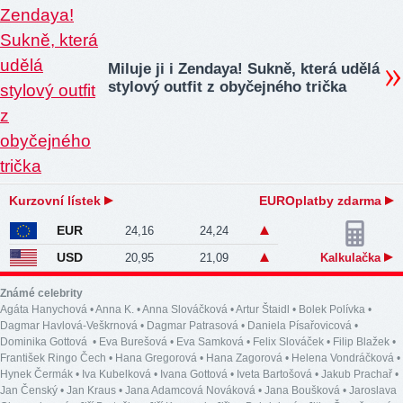
Miluje ji i Zendaya! Sukně, která udělá
stylový outfit z obyčejného trička
Kurzovní lístek
EUROplatby zdarma
EUR
24,16
24,24
USD
20,95
21,09
Kalkulačka
Známé celebrity
Agáta Hanychová
•
Anna K.
•
Anna Slováčková
•
Artur Štaidl
•
Bolek Polívka
•
Dagmar Havlová-Veškrnová
•
Dagmar Patrasová
•
Daniela Písařovicová
•
Dominika Gottová
•
Eva Burešová
•
Eva Samková
•
Felix Slováček
•
Filip Blažek
•
František Ringo Čech
•
Hana Gregorová
•
Hana Zagorová
•
Helena Vondráčková
•
Hynek Čermák
•
Iva Kubelková
•
Ivana Gottová
•
Iveta Bartošová
•
Jakub Prachař
•
Jan Čenský
•
Jan Kraus
•
Jana Adamcová Nováková
•
Jana Boušková
•
Jaroslava