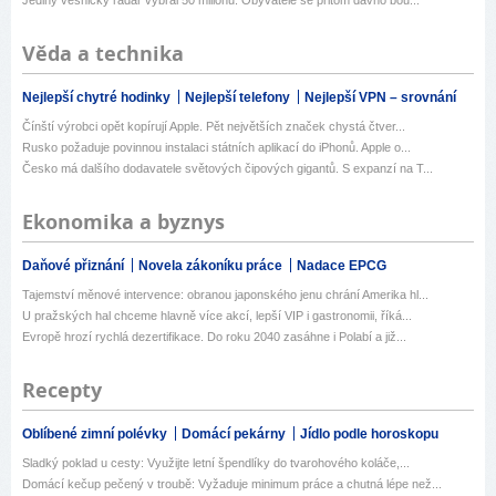
Věda a technika
Nejlepší chytré hodinky
Nejlepší telefony
Nejlepší VPN – srovnání
Čínští výrobci opět kopírují Apple. Pět největších značek chystá čtver...
Rusko požaduje povinnou instalaci státních aplikací do iPhonů. Apple o...
Česko má dalšího dodavatele světových čipových gigantů. S expanzí na T...
Ekonomika a byznys
Daňové přiznání
Novela zákoníku práce
Nadace EPCG
Tajemství měnové intervence: obranou japonského jenu chrání Amerika hl...
U pražských hal chceme hlavně více akcí, lepší VIP i gastronomii, říká...
Evropě hrozí rychlá dezertifikace. Do roku 2040 zasáhne i Polabí a již...
Recepty
Oblíbené zimní polévky
Domácí pekárny
Jídlo podle horoskopu
Sladký poklad u cesty: Využijte letní špendlíky do tvarohového koláče,...
Domácí kečup pečený v troubě: Vyžaduje minimum práce a chutná lépe než...