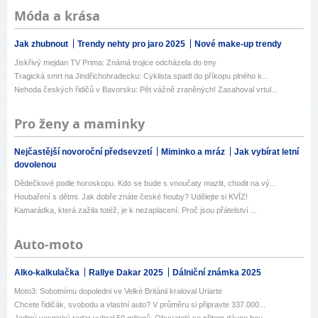
Móda a krása
Jak zhubnout
Trendy nehty pro jaro 2025
Nové make-up trendy
Jiskřivý mejdan TV Prima: Známá trojice odcházela do tmy
Tragická smrt na Jindřichohradecku: Cyklista spadl do příkopu plného k...
Nehoda českých řidičů v Bavorsku: Pět vážně zraněných! Zasahoval vrtul...
Pro ženy a maminky
Nejčastější novoroční předsevzetí
Miminko a mráz
Jak vybírat letní
dovolenou
Dědečkové podle horoskopu. Kdo se bude s vnoučaty mazlit, chodit na vý...
Houbaření s dětmi. Jak dobře znáte české houby? Udělejte si KVÍZ!
Kamarádka, která zažila totéž, je k nezaplacení. Proč jsou přátelství ...
Auto-moto
Alko-kalkulačka
Rallye Dakar 2025
Dálniční známka 2025
Moto3: Sobotnímu dopoledni ve Velké Británii kraloval Uriarte
Chcete řidičák, svobodu a vlastní auto? V průměru si připravte 337.000...
Jediný vesnický radar vybral 50 milionů. Obyvatelé se přitom dávno bou...