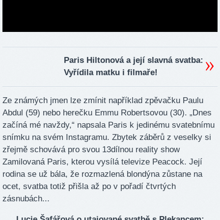
Paris Hiltonová a její slavná svatba:
Vyřídila matku i filmaře!
Ze známých jmen lze zmínit například zpěvačku Paulu
Abdul (59) nebo herečku Emmu Robertsovou (30). „Dnes
začíná mé navždy,“ napsala Paris k jedinému svatebnímu
snímku na svém Instagramu. Zbytek záběrů z veselky si
zřejmě schovává pro svou 13dílnou reality show
Zamilovaná Paris, kterou vysílá televize Peacock. Její
rodina se už bála, že rozmazlená blondýna zůstane na
ocet, svatba totiž přišla až po v pořadí čtvrtých
zásnubách...
Lucie Šafářová o utajované svatbě s Plekancem: