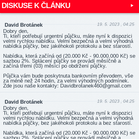
DISKUSE K ČLÁNKU
19. 5. 2023 , 04:25
David Brotánek
Dobry den,
Ti, kteří potřebují urgentní půjčku, máte nyní k dispozici
velmi rychlou nabídku. Velmi bezpečná a velmi výhodná
nabídka půjčky, bez jakéhokoli protokolu a bez starostí.
Nabídka, která začíná od (20.000 Kč - 90.000.000 Kč) se
sazbou 2%. Splácení půjčky se provádí měsíčně a
začíná třemi (03) měsíci po obdržení půjčky.
Půjčka vám bude poskytnuta bankovním převodem, vše
za méně než 24 hodin, za velmi výhodných podmínek.
Zde jsou naše kontakty: David­brota­nek460­@gma­il.com
19. 5. 2023 , 04:25
David Brotánek
Dobry den,
Ti, kteří potřebují urgentní půjčku, máte nyní k dispozici
velmi rychlou nabídku. Velmi bezpečná a velmi výhodná
nabídka půjčky, bez jakéhokoli protokolu a bez starostí.
Nabídka, která začíná od (20.000 Kč - 90.000.000 Kč) se
sazbou 2%. Splácení půjčky se provádí měsíčně a