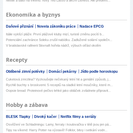
Netflix a další na víkend: nový Ted Lasso a akční Lioness. Ale předevš...
Ekonomika a byznys
Daňové přiznání
Novela zákoníku práce
Nadace EPCG
Itálie vyklízí pláže. První plážové kluby mizí, turisté změnu pocítí b...
Potenciální zachránce Soleku zrušil nabídku. Zadlužené solární společn...
V bratislavské rafinerii Slovnaft hořela nádrž, výbuch otřásl okolím
Recepty
Oblíbené zimní polévky
Domácí pekárny
Jídlo podle horoskopu
Cuketová zmrzlina? Vyzkoušejte nečekaný letní hit a geniální způsob, j...
Rychlé buchty s broskvemi: 5 receptů na sladké letní moučníky, které m...
Oopsie bread: Proteinové pečivo lehké jako obláček zvládnete připravit...
Hobby a zábava
BLESK Tlapky
Divoký kačer
Netflix filmy a seriály
Osvěžení ve Schladmingu: Lamy, ferraty i koulovačka v létě jsou jen pá...
Tipy na víkend: Harry Potter na výstavě! Folklor, bitvy i setkání vodn...