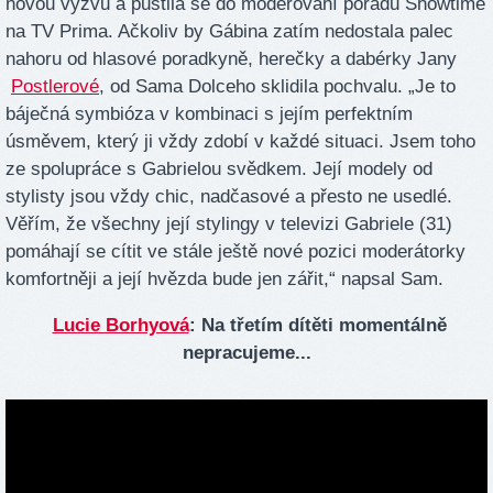
novou výzvu a pustila se do moderování pořadu Showtime
na TV Prima. Ačkoliv by Gábina zatím nedostala palec
nahoru od hlasové poradkyně, herečky a dabérky Jany
Postlerové
, od Sama Dolceho sklidila pochvalu. „Je to
báječná symbióza v kombinaci s jejím perfektním
úsměvem, který ji vždy zdobí v každé situaci. Jsem toho
ze spolupráce s Gabrielou svědkem. Její modely od
stylisty jsou vždy chic, nadčasové a přesto ne usedlé.
Věřím, že všechny její stylingy v televizi Gabriele (31)
pomáhají se cítit ve stále ještě nové pozici moderátorky
komfortněji a její hvězda bude jen zářit,“ napsal Sam.
Lucie Borhyová
: Na třetím dítěti momentálně
nepracujeme...