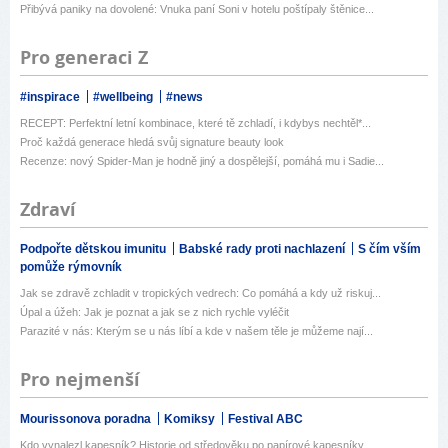
Přibývá paniky na dovolené: Vnuka paní Soni v hotelu poštípaly štěnice...
Pro generaci Z
#inspirace
#wellbeing
#news
RECEPT: Perfektní letní kombinace, které tě zchladí, i kdybys nechtěl*...
Proč každá generace hledá svůj signature beauty look
Recenze: nový Spider-Man je hodně jiný a dospělejší, pomáhá mu i Sadie...
Zdraví
Podpořte dětskou imunitu
Babské rady proti nachlazení
S čím vším
pomůže rýmovník
Jak se zdravě zchladit v tropických vedrech: Co pomáhá a kdy už riskuj...
Úpal a úžeh: Jak je poznat a jak se z nich rychle vyléčit
Parazité v nás: Kterým se u nás líbí a kde v našem těle je můžeme nají...
Pro nejmenší
Mourissonova poradna
Komiksy
Festival ABC
Kdo vynalezl kapesník? Historie od středověku po papírové kapesníky