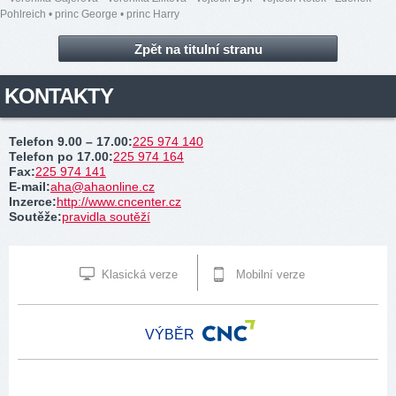
Pohlreich
•
princ George
•
princ Harry
Zpět na titulní stranu
KONTAKTY
Telefon 9.00 – 17.00
:
225 974 140
Telefon po 17.00
:
225 974 164
Fax
:
225 974 141
E-mail
:
aha@ahaonline.cz
Inzerce
:
http://www.cncenter.cz
Soutěže
:
pravidla soutěží
Klasická verze
Mobilní verze
VÝBĚR