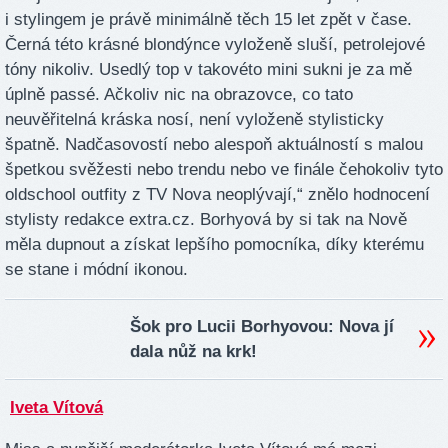
i stylingem je právě minimálně těch 15 let zpět v čase.
Černá této krásné blondýnce vyloženě sluší, petrolejové
tóny nikoliv. Usedlý top v takovéto mini sukni je za mě
úplně passé. Ačkoliv nic na obrazovce, co tato
neuvěřitelná kráska nosí, není vyloženě stylisticky
špatně. Nadčasovostí nebo alespoň aktuálností s malou
špetkou svěžesti nebo trendu nebo ve finále čehokoliv tyto
oldschool outfity z TV Nova neoplývají,“ znělo hodnocení
stylisty redakce extra.cz. Borhyová by si tak na Nově
měla dupnout a získat lepšího pomocníka, díky kterému
se stane i módní ikonou.
Šok pro Lucii Borhyovou: Nova jí
dala nůž na krk!
Iveta Vítová