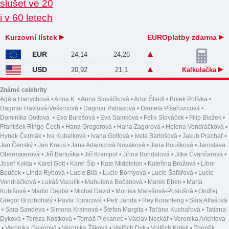
Kurzovní lístek
EUROplatby zdarma
EUR
24,14
24,26
USD
20,92
21,1
Kalkulačka
Známé celebrity
Agáta Hanychová
•
Anna K.
•
Anna Slováčková
•
Artur Štaidl
•
Bolek Polívka
•
Dagmar Havlová-Veškrnová
•
Dagmar Patrasová
•
Daniela Písařovicová
•
Dominika Gottová
•
Eva Burešová
•
Eva Samková
•
Felix Slováček
•
Filip Blažek
•
František Ringo Čech
•
Hana Gregorová
•
Hana Zagorová
•
Helena Vondráčková
•
Hynek Čermák
•
Iva Kubelková
•
Ivana Gottová
•
Iveta Bartošová
•
Jakub Prachař
•
Jan Čenský
•
Jan Kraus
•
Jana Adamcová Nováková
•
Jana Boušková
•
Jaroslava
Obermaierová
•
Jiří Bartoška
•
Jiří Krampol
•
Jiřina Bohdalová
•
Jitka Čvančarová
•
Josef Kokta
•
Karel Gott
•
Karel Šíp
•
Kate Middleton
•
Kateřina Brožová
•
Libor
Bouček
•
Linda Rybová
•
Lucie Bílá
•
Lucie Borhyová
•
Lucie Šafářová
•
Lucie
Vondráčková
•
Lukáš Vaculík
•
Mahulena Bočanová
•
Marek Eben
•
Marta
Kubišová
•
Martin Dejdar
•
Michal David
•
Monika Marešová-Poslušná
•
Ondřej
Gregor Brzobohatý
•
Pavla Tomicová
•
Petr Janda
•
Rey Koranteng
•
Sára Affašová
•
Sara Sandeva
•
Simona Krainová
•
Štefan Margita
•
Taťána Kuchařová
•
Tatiana
Dyková
•
Tereza Kostková
•
Tomáš Plekanec
•
Václav Neckář
•
Veronika Arichteva
•
Veronika Gajerová
•
Veronika Žilková
•
Vojtěch Dyk
•
Vojtěch Kotek
•
Zdeněk