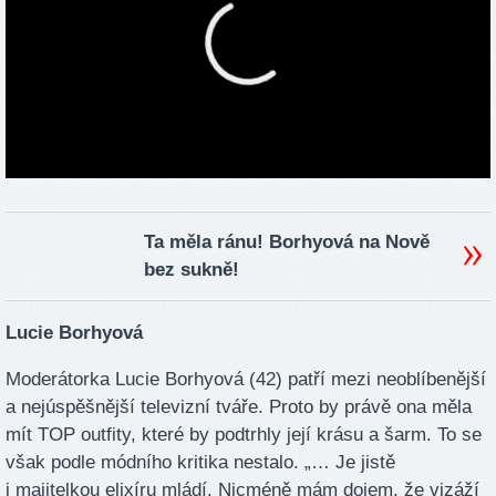
Ta měla ránu! Borhyová na Nově
bez sukně!
Lucie Borhyová
Moderátorka Lucie Borhyová (42) patří mezi neoblíbenější
a nejúspěšnější televizní tváře. Proto by právě ona měla
mít TOP outfity, které by podtrhly její krásu a šarm. To se
však podle módního kritika nestalo. „… Je jistě
i majitelkou elixíru mládí. Nicméně mám dojem, že vizáží