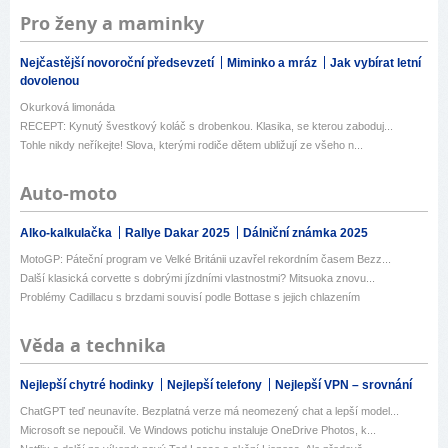
Pro ženy a maminky
Nejčastější novoroční předsevzetí
Miminko a mráz
Jak vybírat letní
dovolenou
Okurková limonáda
RECEPT: Kynutý švestkový koláč s drobenkou. Klasika, se kterou zaboduj...
Tohle nikdy neříkejte! Slova, kterými rodiče dětem ubližují ze všeho n...
Auto-moto
Alko-kalkulačka
Rallye Dakar 2025
Dálniční známka 2025
MotoGP: Páteční program ve Velké Británii uzavřel rekordním časem Bezz...
Další klasická corvette s dobrými jízdními vlastnostmi? Mitsuoka znovu...
Problémy Cadillacu s brzdami souvisí podle Bottase s jejich chlazením
Věda a technika
Nejlepší chytré hodinky
Nejlepší telefony
Nejlepší VPN – srovnání
ChatGPT teď neunavíte. Bezplatná verze má neomezený chat a lepší model...
Microsoft se nepoučil. Ve Windows potichu instaluje OneDrive Photos, k...