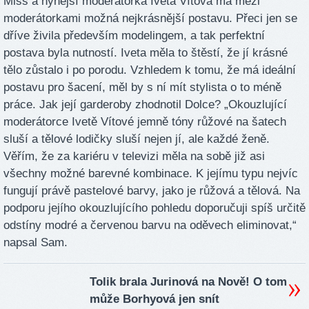
Miss a nynější moderátorka Iveta Vítová má mezi
moderátorkami možná nejkrásnější postavu. Přeci jen se
dříve živila především modelingem, a tak perfektní
postava byla nutností. Iveta měla to štěstí, že jí krásné
tělo zůstalo i po porodu. Vzhledem k tomu, že má ideální
postavu pro šacení, měl by s ní mít stylista o to méně
práce. Jak její garderoby zhodnotil Dolce? „Okouzlující
moderátorce Ivetě Vítové jemně tóny růžové na šatech
sluší a tělové lodičky sluší nejen jí, ale každé ženě.
Věřím, že za kariéru v televizi měla na sobě již asi
všechny možné barevné kombinace. K jejímu typu nejvíc
fungují právě pastelové barvy, jako je růžová a tělová. Na
podporu jejího okouzlujícího pohledu doporučuji spíš určitě
odstíny modré a červenou barvu na oděvech eliminovat,“
napsal Sam.
Tolik brala Jurinová na Nově! O tom
může Borhyová jen snít