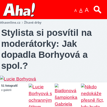
A
A
A
Ahaonline.cz
Žhavé drby
Stylista si posvítil na
moderátorky: Jak
dopadla Borhyová a
spol.?
51 fotografií
v galerii