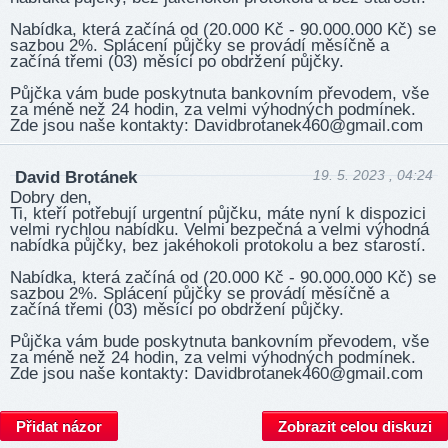
Nabídka, která začíná od (20.000 Kč - 90.000.000 Kč) se
sazbou 2%. Splácení půjčky se provádí měsíčně a
začíná třemi (03) měsíci po obdržení půjčky.
Půjčka vám bude poskytnuta bankovním převodem, vše
za méně než 24 hodin, za velmi výhodných podmínek.
Zde jsou naše kontakty: David­brota­nek460­@gma­il.com
19. 5. 2023 , 04:24
David Brotánek
Dobry den,
Ti, kteří potřebují urgentní půjčku, máte nyní k dispozici
velmi rychlou nabídku. Velmi bezpečná a velmi výhodná
nabídka půjčky, bez jakéhokoli protokolu a bez starostí.
Nabídka, která začíná od (20.000 Kč - 90.000.000 Kč) se
sazbou 2%. Splácení půjčky se provádí měsíčně a
začíná třemi (03) měsíci po obdržení půjčky.
Půjčka vám bude poskytnuta bankovním převodem, vše
za méně než 24 hodin, za velmi výhodných podmínek.
Zde jsou naše kontakty: David­brota­nek460­@gma­il.com
Přidat názor
Zobrazit celou diskuzi