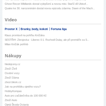
Ghost Recon Wildlands dostal vylepšení a novou misi. Starší díl Ubisof...
Quake ke 30. narozeninám dostal novou epizodu zdarma. Dawn of the Mach...
Video
Prostor X
Branky, body, kokoti
Fortuna liga
Klaus promluvil na pohřbu Knížáka
SESTŘIH: Zbrojovka - Liberec 0:1. Rozhodl Dulay, ale při premiéře za S...
Milan Knížák pohřeb
Nákupy
hledejceny.cz
Zboží Živě
Osobní vozy
Zboží Dáma
zbozi.blesk.cz
Jak na prohlídku ojetého vozu?
HobbyKompas
Auto pro začátečníka do 100 000 Kč
Zboží Auto
Ojetá Škoda Octavia