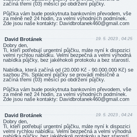
začíná třemi (03) měsíci po obdržení půjčky.
Půjčka vám bude poskytnuta bankovním převodem, vše
za méně než 24 hodin, za velmi výhodných podmínek.
Zde jsou naše kontakty: David­brota­nek460­@gma­il.com
19. 5. 2023 , 04:25
David Brotánek
Dobry den,
Ti, kteří potřebují urgentní půjčku, máte nyní k dispozici
velmi rychlou nabídku. Velmi bezpečná a velmi výhodná
nabídka půjčky, bez jakéhokoli protokolu a bez starostí.
Nabídka, která začíná od (20.000 Kč - 90.000.000 Kč) se
sazbou 2%. Splácení půjčky se provádí měsíčně a
začíná třemi (03) měsíci po obdržení půjčky.
Půjčka vám bude poskytnuta bankovním převodem, vše
za méně než 24 hodin, za velmi výhodných podmínek.
Zde jsou naše kontakty: David­brota­nek460­@gma­il.com
19. 5. 2023 , 04:24
David Brotánek
Dobry den,
Ti, kteří potřebují urgentní půjčku, máte nyní k dispozici
velmi rychlou nabídku. Velmi bezpečná a velmi výhodná
nabídka půjčky, bez jakéhokoli protokolu a bez starostí.