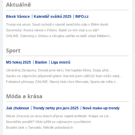
Aktuálně
Blesk Vánoce
Kalendář svátků 2025
INFO.cz
Trump má utrum: Soud rozhodl o stavbě tanečního sálu v Bílém domě
Sezemský: Ruská raketa v Polsku. Babiš za ním stojí a co dál?
ONLINE: Zelenskyj v Srbsku a Ukrajina udeřila na další sklad Wildberri...
Sport
MS hokej 2025
Biatlon
Liga mistrů
Ubráněná Zbrojovka. Dostali jsme lekci, řekl kapitán Klíma. Dulay přek...
Samko se zájemcům připomněl gólem: Karviné jsem vděčný! Kam může odejí...
Fotbalové přestupy ONLINE: Slavný klub chce Mercada, Sparta ale měla n...
Móda a krása
Jak zhubnout
Trendy nehty pro jaro 2025
Nové make-up trendy
Marek Ztracený po dvou letech příprav naplnil amfiteátr: Kolaps na Let...
Nesnášíte pondělí? Vědci přišli se zajímavým vysvětlením
Brutální útok v Tanvaldu: Několik pobodaných