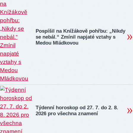
Pospíšil na Knížákově pohřbu: „Nikdy
se nebál.“ Zmínil napjaté vztahy s
Medou Mládkovou
Týdenní horoskop od 27. 7. do 2. 8.
2026 pro všechna znamení