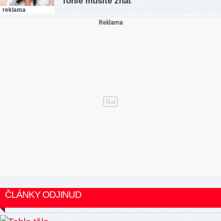
Tohle musíte znát
reklama
ČLÁNKY ODJINUD