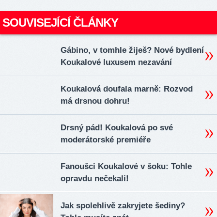
SOUVISEJÍCÍ ČLÁNKY
Gábino, v tomhle žiješ? Nové bydlení
Koukalové luxusem nezavání
Koukalová doufala marně: Rozvod
má drsnou dohru!
Drsný pád! Koukalová po své
moderátorské premiéře
Fanoušci Koukalové v šoku: Tohle
opravdu nečekali!
Jak spolehlivě zakryjete šediny?