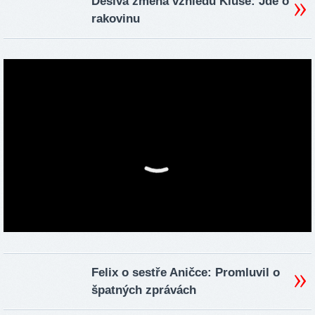
Děsivá změna vzhledu Kluse: Jde o
rakovinu
Felix o sestře Aničce: Promluvil o
špatných zprávách