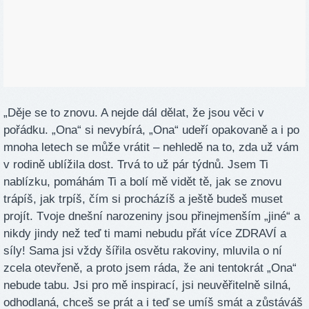
„Děje se to znovu. A nejde dál dělat, že jsou věci v
pořádku. „Ona“ si nevybírá, „Ona“ udeří opakovaně a i po
mnoha letech se může vrátit – nehledě na to, zda už vám
v rodině ublížila dost. Trvá to už pár týdnů. Jsem Ti
nablízku, pomáhám Ti a bolí mě vidět tě, jak se znovu
trápíš, jak trpíš, čím si procházíš a ještě budeš muset
projít. Tvoje dnešní narozeniny jsou přinejmenším „jiné“ a
nikdy jindy než teď ti mami nebudu přát více ZDRAVÍ a
síly! Sama jsi vždy šířila osvětu rakoviny, mluvila o ní
zcela otevřeně, a proto jsem ráda, že ani tentokrát „Ona“
nebude tabu. Jsi pro mě inspirací, jsi neuvěřitelně silná,
odhodlaná, chceš se prát a i teď se umíš smát a zůstáváš