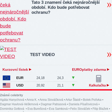
Tato 3 znamení čeká nejnáročnější
období. Kdo bude potřebovat
ochranu?
TEST VIDEO
Kurzovní lístek
EUROplatby zdarma
EUR
24,18
24,3
USD
20,92
21,1
Kalkulačka
Známé celebrity
Agáta Hanychová
•
Anna K.
•
Anna Slováčková
•
Artur Štaidl
•
Bolek Polívka
•
Dagmar Havlová-Veškrnová
•
Dagmar Patrasová
•
Daniela Písařovicová
•
Dominika Gottová
•
Eva Burešová
•
Eva Samková
•
Felix Slováček
•
Filip Blažek
•