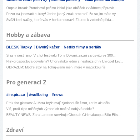
Oopsie bread: Proteinové pečivo lehké jako obláček zvládnete připravit...
Pozor na jedovaté cukety! Jeden jasný znak prozradí, že se jim máte vy...
Svěží letní saláty, které vás v horku neunaví: Zkuste k zelenině přida...
Hobby a zábava
BLESK Tlapky
Divoký kačer
Netflix filmy a seriály
Sraz v šest ráno. Vrchol festivalu Tóny Dolomit zazní za úsvitu ve 300...
Nízkorozpočtová dovolená? Chorvatsko jedno z nejdražších v Evropě! Lev...
OBRAZEM: Modré slzy na Tchaj-wanu mění moře v magickou říši
Pro generaci Z
#inspirace
#wellbeing
#news
F*ck the glasses: AI Meta brýle mají zjednodušit život, zatím ale děla...
Víš, proč ti po mléčných výrobcích možná nebývá dobře?
BEAUTY NEWS: Zara Larsson servíruje Cheetah Girl makeup a Billie Eilis...
Zdraví