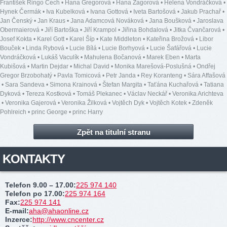
František Ringo Čech
•
Hana Gregorová
•
Hana Zagorová
•
Helena Vondráčková
•
Hynek Čermák
•
Iva Kubelková
•
Ivana Gottová
•
Iveta Bartošová
•
Jakub Prachař
•
Jan Čenský
•
Jan Kraus
•
Jana Adamcová Nováková
•
Jana Boušková
•
Jaroslava
Obermaierová
•
Jiří Bartoška
•
Jiří Krampol
•
Jiřina Bohdalová
•
Jitka Čvančarová
•
Josef Kokta
•
Karel Gott
•
Karel Šíp
•
Kate Middleton
•
Kateřina Brožová
•
Libor
Bouček
•
Linda Rybová
•
Lucie Bílá
•
Lucie Borhyová
•
Lucie Šafářová
•
Lucie
Vondráčková
•
Lukáš Vaculík
•
Mahulena Bočanová
•
Marek Eben
•
Marta
Kubišová
•
Martin Dejdar
•
Michal David
•
Monika Marešová-Poslušná
•
Ondřej
Gregor Brzobohatý
•
Pavla Tomicová
•
Petr Janda
•
Rey Koranteng
•
Sára Affašová
•
Sara Sandeva
•
Simona Krainová
•
Štefan Margita
•
Taťána Kuchařová
•
Tatiana
Dyková
•
Tereza Kostková
•
Tomáš Plekanec
•
Václav Neckář
•
Veronika Arichteva
•
Veronika Gajerová
•
Veronika Žilková
•
Vojtěch Dyk
•
Vojtěch Kotek
•
Zdeněk
Pohlreich
•
princ George
•
princ Harry
Zpět na titulní stranu
KONTAKTY
Telefon 9.00 – 17.00
:
225 974 140
Telefon po 17.00
:
225 974 164
Fax
:
225 974 141
E-mail
:
aha@ahaonline.cz
Inzerce
:
http://www.cncenter.cz