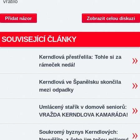
vratilo
Přidat názor
Zobrazit celou diskuzi
SOUVISEJÍCÍ ČLÁNKY
Kerndlová přestřelila: Tohle si za
rámeček nedá!
Kerndlová ve Španělsku skončila
mezi odpadky
Umlácený stařík v domově seniorů:
VRAŽDA KERNDLOVA KAMARÁDA!
Soukromý byznys Kerndlových:
Neuvěříte, z čeho jim tečou miliony!