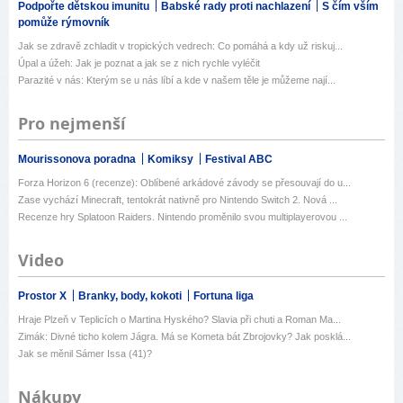
Podpořte dětskou imunitu
Babské rady proti nachlazení
S čím vším
pomůže rýmovník
Jak se zdravě zchladit v tropických vedrech: Co pomáhá a kdy už riskuj...
Úpal a úžeh: Jak je poznat a jak se z nich rychle vyléčit
Parazité v nás: Kterým se u nás líbí a kde v našem těle je můžeme nají...
Pro nejmenší
Mourissonova poradna
Komiksy
Festival ABC
Forza Horizon 6 (recenze): Oblíbené arkádové závody se přesouvají do u...
Zase vychází Minecraft, tentokrát nativně pro Nintendo Switch 2. Nová ...
Recenze hry Splatoon Raiders. Nintendo proměnilo svou multiplayerovou ...
Video
Prostor X
Branky, body, kokoti
Fortuna liga
Hraje Plzeň v Teplicích o Martina Hyského? Slavia při chuti a Roman Ma...
Zimák: Divné ticho kolem Jágra. Má se Kometa bát Zbrojovky? Jak posklá...
Jak se měnil Sámer Issa (41)?
Nákupy