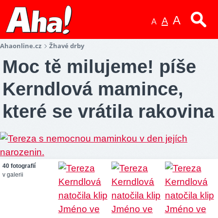
A
A
A
Ahaonline.cz
Žhavé drby
Moc tě milujeme! píše
Kerndlová mamince,
které se vrátila rakovina
40 fotografií
v galerii