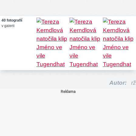
40 fotografií
v galerii
Autor:
rž