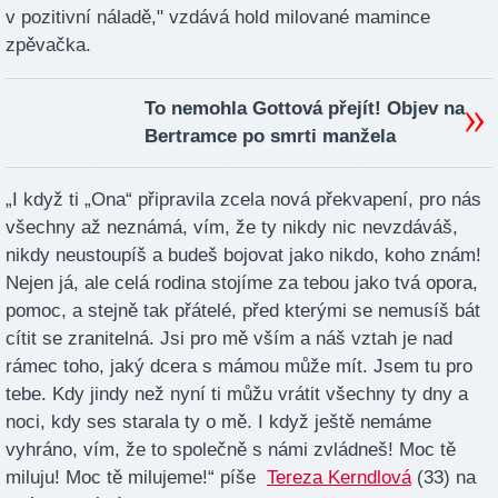
v pozitivní náladě," vzdává hold milované mamince
zpěvačka.
To nemohla Gottová přejít! Objev na
Bertramce po smrti manžela
„I když ti „Ona“ připravila zcela nová překvapení, pro nás
všechny až neznámá, vím, že ty nikdy nic nevzdáváš,
nikdy neustoupíš a budeš bojovat jako nikdo, koho znám!
Nejen já, ale celá rodina stojíme za tebou jako tvá opora,
pomoc, a stejně tak přátelé, před kterými se nemusíš bát
cítit se zranitelná. Jsi pro mě vším a náš vztah je nad
rámec toho, jaký dcera s mámou může mít. Jsem tu pro
tebe. Kdy jindy než nyní ti můžu vrátit všechny ty dny a
noci, kdy ses starala ty o mě. I když ještě nemáme
vyhráno, vím, že to společně s námi zvládneš! Moc tě
miluju! Moc tě milujeme!“ píše
Tereza Kerndlová
(33) na