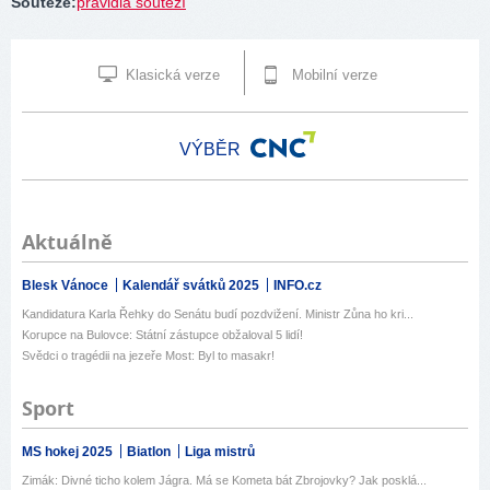
Soutěže
:
pravidla soutěží
Klasická verze
Mobilní verze
VÝBĚR
Aktuálně
Blesk Vánoce
Kalendář svátků 2025
INFO.cz
Kandidatura Karla Řehky do Senátu budí pozdvižení. Ministr Zůna ho kri...
Korupce na Bulovce: Státní zástupce obžaloval 5 lidí!
Svědci o tragédii na jezeře Most: Byl to masakr!
Sport
MS hokej 2025
Biatlon
Liga mistrů
Zimák: Divné ticho kolem Jágra. Má se Kometa bát Zbrojovky? Jak posklá...