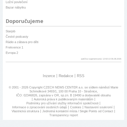
Ložní povlečení
Bazar nábytku
Doporučujeme
Starjob
České podcasty
Rádio a zábava pro děti
Frekvence 1
Evropa 2
patička vygenerovaná: 12:50:13 06.08.2026
Inzerce
Redakce
RSS
© 2001 - 2026 Copyright
CZECH NEWS CENTER a.s.
se sídlem náměstí Marie
Schmolkové 3493/1, 100 00 Praha 10 - Strašnice,
IČO: 02346826, zapsána v OR, sp.zn. B 19490 a dodavatelé obsahu
Autorská práva k publikovaným materiálům
Podmínky pro užívání služby informační společnosti
Informace o zpracování osobních údajů
Cookies
Nastavení soukromí
Vlastnická struktura
Jednotná kontaktní místa / Single Points od Contact
Transparency report