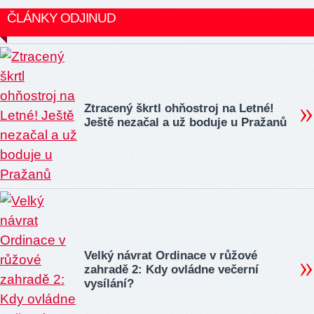
ČLÁNKY ODJINUD
Ztracený škrtl ohňostroj na Letné!
Ještě nezačal a už boduje u Pražanů
Velký návrat Ordinace v růžové
zahradě 2: Kdy ovládne večerní
vysílání?