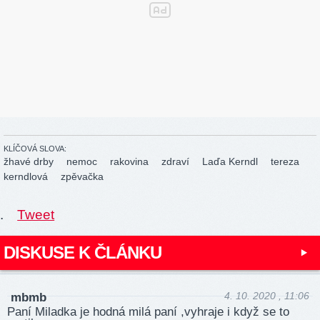
KLÍČOVÁ SLOVA:
žhavé drby
nemoc
rakovina
zdraví
Laďa Kerndl
tereza
kerndlová
zpěvačka
.
Tweet
DISKUSE K ČLÁNKU
4. 10. 2020 , 11:06
mbmb
Paní Miladka je hodná milá paní ,vyhraje i když se to