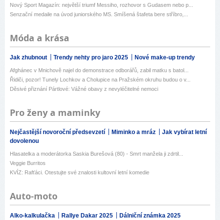
Nový Sport Magazín: největší triumf Messiho, rozhovor s Gudasem nebo p...
Senzační medaile na úvod juniorského MS. Smíšená štafeta bere stříbro,...
Móda a krása
Jak zhubnout
Trendy nehty pro jaro 2025
Nové make-up trendy
Afghánec v Mnichově najel do demonstrace odborářů, zabil matku s batol...
Řidiči, pozor! Tunely Lochkov a Cholupice na Pražském okruhu budou o v...
Děsivé přiznání Pártlové: Vážné obavy z nevyléčitelné nemoci
Pro ženy a maminky
Nejčastější novoroční předsevzetí
Miminko a mráz
Jak vybírat letní
dovolenou
Hlasatelka a moderátorka Saskia Burešová (80) - Smrt manžela ji zdrtil...
Veggie Burritos
KVÍZ: Rafťáci. Otestujte své znalosti kultovní letní komedie
Auto-moto
Alko-kalkulačka
Rallye Dakar 2025
Dálniční známka 2025