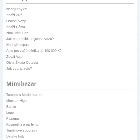
hledejceny.cz
Zboží Živě
Osobní vozy
Zboží Dáma
zbozi.blesk.cz
Jak na prohlídku ojetého vozu?
HobbyKompas
Auto pro začátečníka do 100 000 Kč
Zboží Auto
Ojetá Škoda Octavia
Jak vybrat auto?
Mimibazar
Testujte s Mimibazarem
Monster High
Barbie
Lego
Pyžama
Kosmetika a parfémy
Teplákové soupravy
Dětské boty