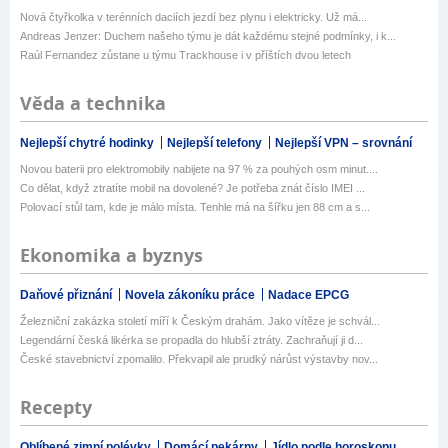
Nová čtyřkolka v terénních daciích jezdí bez plynu i elektricky. Už má...
Andreas Jenzer: Duchem našeho týmu je dát každému stejné podmínky, i k...
Raúl Fernandez zůstane u týmu Trackhouse i v příštích dvou letech
Věda a technika
Nejlepší chytré hodinky
Nejlepší telefony
Nejlepší VPN – srovnání
Novou baterii pro elektromobily nabijete na 97 % za pouhých osm minut....
Co dělat, když ztratíte mobil na dovolené? Je potřeba znát číslo IMEI ...
Polovací stůl tam, kde je málo místa. Tenhle má na šířku jen 88 cm a s...
Ekonomika a byznys
Daňové přiznání
Novela zákoníku práce
Nadace EPCG
Železniční zakázka století míří k Českým drahám. Jako vítěze je schvál...
Legendární česká likérka se propadla do hlubší ztráty. Zachraňují ji d...
České stavebnictví zpomalilo. Překvapil ale prudký nárůst výstavby nov...
Recepty
Oblíbené zimní polévky
Domácí pekárny
Jídlo podle horoskopu