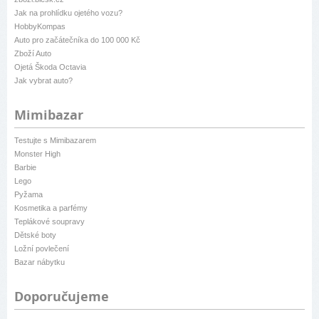
Jak na prohlídku ojetého vozu?
HobbyKompas
Auto pro začátečníka do 100 000 Kč
Zboží Auto
Ojetá Škoda Octavia
Jak vybrat auto?
Mimibazar
Testujte s Mimibazarem
Monster High
Barbie
Lego
Pyžama
Kosmetika a parfémy
Teplákové soupravy
Dětské boty
Ložní povlečení
Bazar nábytku
Doporučujeme