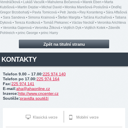
Vondráčková
•
Lukáš Vaculík
•
Mahulena Bočanová
•
Marek Eben
•
Marta
Kubišová
•
Martin Dejdar
•
Michal David
•
Monika Marešová-Poslušná
•
Ondřej
Gregor Brzobohatý
•
Pavla Tomicová
•
Petr Janda
•
Rey Koranteng
•
Sára Affašová
•
Sara Sandeva
•
Simona Krainová
•
Štefan Margita
•
Taťána Kuchařová
•
Tatiana
Dyková
•
Tereza Kostková
•
Tomáš Plekanec
•
Václav Neckář
•
Veronika Arichteva
•
Veronika Gajerová
•
Veronika Žilková
•
Vojtěch Dyk
•
Vojtěch Kotek
•
Zdeněk
Pohlreich
•
princ George
•
princ Harry
Zpět na titulní stranu
KONTAKTY
Telefon 9.00 – 17.00
:
225 974 140
Telefon po 17.00
:
225 974 164
Fax
:
225 974 141
E-mail
:
aha@ahaonline.cz
Inzerce
:
http://www.cncenter.cz
Soutěže
:
pravidla soutěží
Klasická verze
Mobilní verze