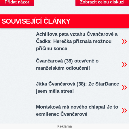
Přidat názor
Zobrazit celou diskuzi
SOUVISEJÍCÍ ČLÁNKY
Achillova pata vztahu Čvančarové a
Čadka: Herečka přiznala možnou
příčinu konce
Čvančarová (38) otevřeně o
manželském odloučení!
Jitka Čvančarová (38): Ze StarDance
jsem měla stres!
Morávková má nového chlapa! Je to
exmilenec Čvančarové