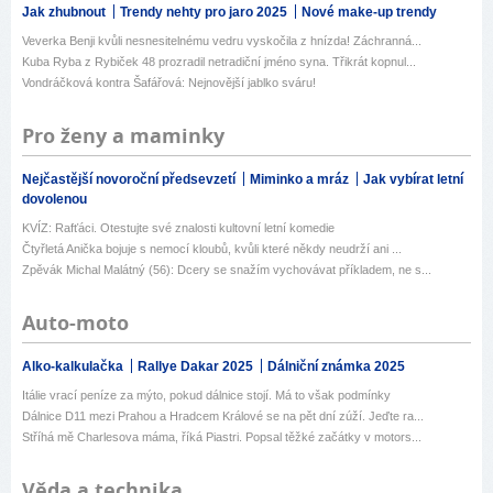
Jak zhubnout
Trendy nehty pro jaro 2025
Nové make-up trendy
Veverka Benji kvůli nesnesitelnému vedru vyskočila z hnízda! Záchranná...
Kuba Ryba z Rybiček 48 prozradil netradiční jméno syna. Třikrát kopnul...
Vondráčková kontra Šafářová: Nejnovější jablko sváru!
Pro ženy a maminky
Nejčastější novoroční předsevzetí
Miminko a mráz
Jak vybírat letní
dovolenou
KVÍZ: Rafťáci. Otestujte své znalosti kultovní letní komedie
Čtyřletá Anička bojuje s nemocí kloubů, kvůli které někdy neudrží ani ...
Zpěvák Michal Malátný (56): Dcery se snažím vychovávat příkladem, ne s...
Auto-moto
Alko-kalkulačka
Rallye Dakar 2025
Dálniční známka 2025
Itálie vrací peníze za mýto, pokud dálnice stojí. Má to však podmínky
Dálnice D11 mezi Prahou a Hradcem Králové se na pět dní zúží. Jeďte ra...
Stříhá mě Charlesova máma, říká Piastri. Popsal těžké začátky v motors...
Věda a technika