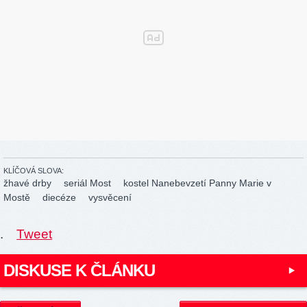
KLÍČOVÁ SLOVA:
žhavé drby
seriál Most
kostel Nanebevzetí Panny Marie v
Mostě
diecéze
vysvěcení
.
Tweet
DISKUSE K ČLÁNKU