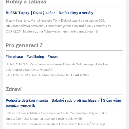
Hobby a zábava
BLESK Tlapky
Divoký kačer
Netflix filmy a seriály
Sraz v šest ráno. Vrchol festivalu Tóny Dolomit zazní za úsvitu ve 300...
Nízkorozpočtová dovolená? Chorvatsko jedno z nejdražších v Evropě! Lev...
OBRAZEM: Modré slzy na Tchaj-wanu mění moře v magickou říši
Pro generaci Z
#inspirace
#wellbeing
#news
BEAUTY NEWS: Zara Larsson servíruje Cheetah Girl makeup a Billie Eilis...
Jak funguje vztah Lva a Vodnáře?
FASHION NEWS: John Galliano headlinuje MET GALA 2027
Zdraví
Podpořte dětskou imunitu
Babské rady proti nachlazení
S čím vším
pomůže rýmovník
Jak se zdravě zchladit v tropických vedrech: Co pomáhá a kdy už riskuj...
Úpal a úžeh: Jak je poznat a jak se z nich rychle vyléčit
Parazité v nás: Kterým se u nás líbí a kde v našem těle je můžeme nají...