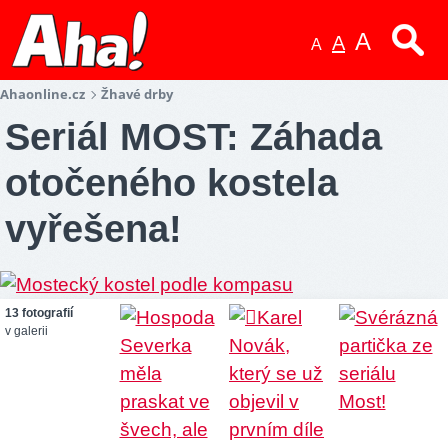
A
A
A
Ahaonline.cz
Žhavé drby
Seriál MOST: Záhada
otočeného kostela
vyřešena!
13 fotografií
v galerii