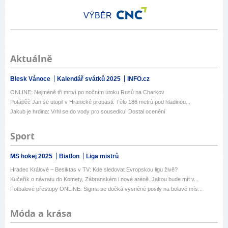
VÝBĚR
Aktuálně
Blesk Vánoce
Kalendář svátků 2025
INFO.cz
ONLINE: Nejméně tři mrtví po nočním útoku Rusů na Charkov
Potápěč Jan se utopil v Hranické propasti: Tělo 186 metrů pod hladinou...
Jakub je hrdina: Vrhl se do vody pro sousedku! Dostal ocenění
Sport
MS hokej 2025
Biatlon
Liga mistrů
Hradec Králové – Besiktas v TV: Kde sledovat Evropskou ligu živě?
Kučeřík o návratu do Komety, Zábranském i nové aréně. Jakou bude mít v...
Fotbalové přestupy ONLINE: Sigma se dočká vysněné posily na bolavé mís...
Móda a krása