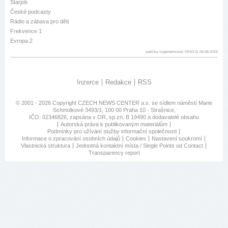
Starjob
České podcasty
Rádio a zábava pro děti
Frekvence 1
Evropa 2
patička vygenerovaná: 09:50:11 06.08.2026
Inzerce
Redakce
RSS
© 2001 - 2026 Copyright
CZECH NEWS CENTER a.s.
se sídlem náměstí Marie
Schmolkové 3493/1, 100 00 Praha 10 - Strašnice,
IČO: 02346826, zapsána v OR, sp.zn. B 19490 a dodavatelé obsahu
Autorská práva k publikovaným materiálům
Podmínky pro užívání služby informační společnosti
Informace o zpracování osobních údajů
Cookies
Nastavení soukromí
Vlastnická struktura
Jednotná kontaktní místa / Single Points od Contact
Transparency report