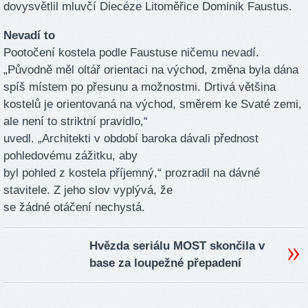
dovysvětlil mluvčí Diecéze Litoměřice Dominik Faustus.
Nevadí to
Pootočení kostela podle Faustuse ničemu nevadí.
„Původně měl oltář orientaci na východ, změna byla dána
spíš místem po přesunu a možnostmi. Drtivá většina
kostelů je orientovaná na východ, směrem ke Svaté zemi,
ale není to striktní pravidlo,“
uvedl. „Architekti v období baroka dávali přednost
pohledovému zážitku, aby
byl pohled z kostela příjemný,“ prozradil na dávné
stavitele. Z jeho slov vyplývá, že
se žádné otáčení nechystá.
Hvězda seriálu MOST skončila v
base za loupežné přepadení