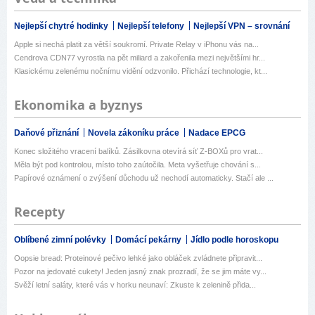
Nejlepší chytré hodinky
Nejlepší telefony
Nejlepší VPN – srovnání
Apple si nechá platit za větší soukromí. Private Relay v iPhonu vás na...
Cendrova CDN77 vyrostla na pět miliard a zakořenila mezi největšími hr...
Klasickému zelenému nočnímu vidění odzvonilo. Přichází technologie, kt...
Ekonomika a byznys
Daňové přiznání
Novela zákoníku práce
Nadace EPCG
Konec složitého vracení balíků. Zásilkovna otevírá síť Z-BOXů pro vrat...
Měla být pod kontrolou, místo toho zaútočila. Meta vyšetřuje chování s...
Papírové oznámení o zvýšení důchodu už nechodí automaticky. Stačí ale ...
Recepty
Oblíbené zimní polévky
Domácí pekárny
Jídlo podle horoskopu
Oopsie bread: Proteinové pečivo lehké jako obláček zvládnete připravit...
Pozor na jedovaté cukety! Jeden jasný znak prozradí, že se jim máte vy...
Svěží letní saláty, které vás v horku neunaví: Zkuste k zelenině přida...