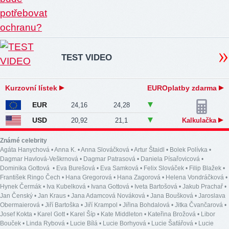
TEST VIDEO
Kurzovní lístek
EUROplatby zdarma
EUR
24,16
24,28
USD
20,92
21,1
Kalkulačka
Známé celebrity
Agáta Hanychová
•
Anna K.
•
Anna Slováčková
•
Artur Štaidl
•
Bolek Polívka
•
Dagmar Havlová-Veškrnová
•
Dagmar Patrasová
•
Daniela Písařovicová
•
Dominika Gottová
•
Eva Burešová
•
Eva Samková
•
Felix Slováček
•
Filip Blažek
•
František Ringo Čech
•
Hana Gregorová
•
Hana Zagorová
•
Helena Vondráčková
•
Hynek Čermák
•
Iva Kubelková
•
Ivana Gottová
•
Iveta Bartošová
•
Jakub Prachař
•
Jan Čenský
•
Jan Kraus
•
Jana Adamcová Nováková
•
Jana Boušková
•
Jaroslava
Obermaierová
•
Jiří Bartoška
•
Jiří Krampol
•
Jiřina Bohdalová
•
Jitka Čvančarová
•
Josef Kokta
•
Karel Gott
•
Karel Šíp
•
Kate Middleton
•
Kateřina Brožová
•
Libor
Bouček
•
Linda Rybová
•
Lucie Bílá
•
Lucie Borhyová
•
Lucie Šafářová
•
Lucie