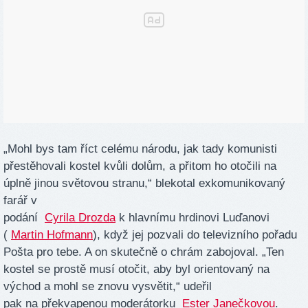
„Mohl bys tam říct celému národu, jak tady komunisti
přestěhovali kostel kvůli dolům, a přitom ho otočili na
úplně jinou světovou stranu,“ blekotal exkomunikovaný
farář v
podání
Cyrila Drozda
k hlavnímu hrdinovi Luďanovi
(
Martin Hofmann
), když jej pozvali do televizního pořadu
Pošta pro tebe. A on skutečně o chrám zabojoval. „Ten
kostel se prostě musí otočit, aby byl orientovaný na
východ a mohl se znovu vysvětit,“ udeřil
pak na překvapenou moderátorku
Ester Janečkovou
.