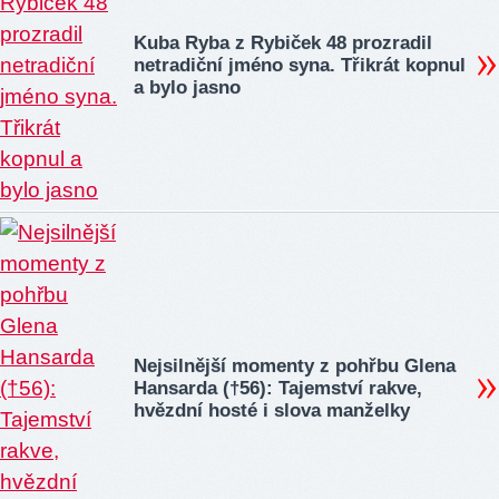
Kuba Ryba z Rybiček 48 prozradil
netradiční jméno syna. Třikrát kopnul
a bylo jasno
Nejsilnější momenty z pohřbu Glena
Hansarda (†56): Tajemství rakve,
hvězdní hosté i slova manželky