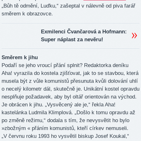
„Bůh tě odmění, Luďku,“ zašeptal v nálevně od piva farář
směrem k obrazovce.
Exmilenci Čvančarová a Hofmann:
Super náplast za nevěru!
Směrem k jihu
Podaří se jeho vroucí přání splnit? Redaktorka deníku
Aha! vyrazila do kostela zjišťovat, jak to se stavbou, která
musela být z vůle komunistů přesunuta kvůli dolování uhlí
o necelý kilometr dál, skutečně je. Unikátní kostel opravdu
nesplňuje požadavek, aby byl oltář orientován na východ.
Je obrácen k jihu. „Vysvěcený ale je,“ řekla Aha!
kastelánka Ludmila Klimplová. „Došlo k tomu opravdu až
po změně režimu,“ dodala s tím, že nevysvětit ho bylo
»zbožným « přáním komunistů, kteří církev nemuseli.
„V červnu roku 1993 ho vysvětil biskup Josef Koukal,“