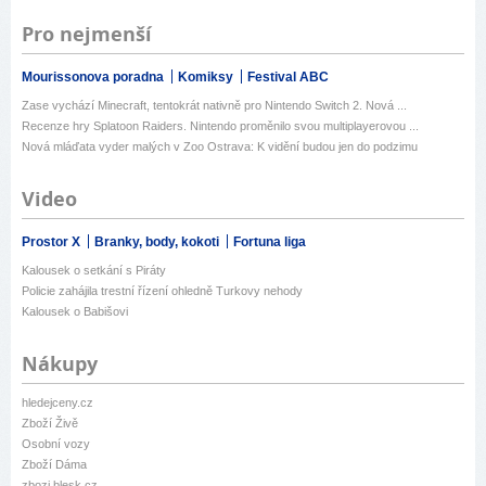
Pro nejmenší
Mourissonova poradna
Komiksy
Festival ABC
Zase vychází Minecraft, tentokrát nativně pro Nintendo Switch 2. Nová ...
Recenze hry Splatoon Raiders. Nintendo proměnilo svou multiplayerovou ...
Nová mláďata vyder malých v Zoo Ostrava: K vidění budou jen do podzimu
Video
Prostor X
Branky, body, kokoti
Fortuna liga
Kalousek o setkání s Piráty
Policie zahájila trestní řízení ohledně Turkovy nehody
Kalousek o Babišovi
Nákupy
hledejceny.cz
Zboží Živě
Osobní vozy
Zboží Dáma
zbozi.blesk.cz