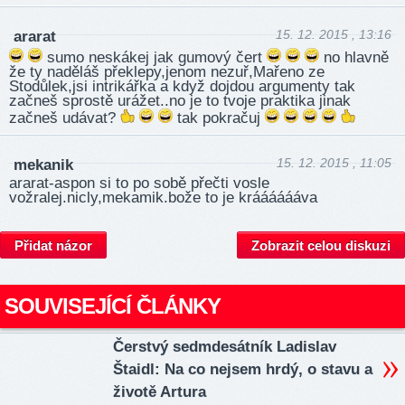
15. 12. 2015 , 13:16
ararat
sumo neskákej jak gumový čert
no hlavně
že ty naděláš překlepy,jenom nezuř,Mařeno ze
Stodůlek,jsi intrikářka a když dojdou argumenty tak
začneš sprostě urážet..no je to tvoje praktika jinak
začneš udávat?
tak pokračuj
15. 12. 2015 , 11:05
mekanik
ararat-aspon si to po sobě přečti vosle
vožralej.nicly,mekamik.bože to je krááááááva
Přidat názor
Zobrazit celou diskuzi
SOUVISEJÍCÍ ČLÁNKY
Čerstvý sedmdesátník Ladislav
Štaidl: Na co nejsem hrdý, o stavu a
životě Artura