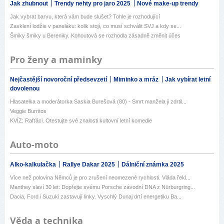
Jak zhubnout
Trendy nehty pro jaro 2025
Nové make-up trendy
Jak vybrat barvu, která vám bude slušet? Tohle je rozhodující
Zasklení lodžie v paneláku: kolik stojí, co musí schválit SVJ a kdy se...
Šmiky šmiky u Bereniky. Kohoutová se rozhodla zásadně změnit účes
Pro ženy a maminky
Nejčastější novoroční předsevzetí
Miminko a mráz
Jak vybírat letní
dovolenou
Hlasatelka a moderátorka Saskia Burešová (80) - Smrt manžela ji zdrtil...
Veggie Burritos
KVÍZ: Rafťáci. Otestujte své znalosti kultovní letní komedie
Auto-moto
Alko-kalkulačka
Rallye Dakar 2025
Dálniční známka 2025
Více než polovina Němců je pro zrušení neomezené rychlosti. Vláda řekl...
Manthey slaví 30 let: Dopřejte svému Porsche závodní DNA z Nürburgring...
Dacia, Ford i Suzuki zastavují linky. Vyschlý Dunaj drtí energetiku Ba...
Věda a technika