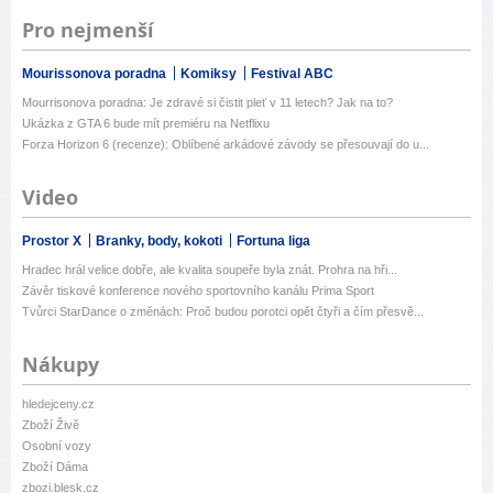
Pro nejmenší
Mourissonova poradna
Komiksy
Festival ABC
Mourrisonova poradna: Je zdravé si čistit pleť v 11 letech? Jak na to?
Ukázka z GTA 6 bude mít premiéru na Netflixu
Forza Horizon 6 (recenze): Oblíbené arkádové závody se přesouvají do u...
Video
Prostor X
Branky, body, kokoti
Fortuna liga
Hradec hrál velice dobře, ale kvalita soupeře byla znát. Prohra na hři...
Závěr tiskové konference nového sportovního kanálu Prima Sport
Tvůrci StarDance o změnách: Proč budou porotci opět čtyři a čím přesvě...
Nákupy
hledejceny.cz
Zboží Živě
Osobní vozy
Zboží Dáma
zbozi.blesk.cz