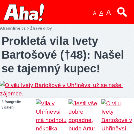
A
A
A
Ahaonline.cz
Žhavé drby
Prokletá vila Ivety
Bartošové (†48): Našel
se tajemný kupec!
3 fotografie
v galerii