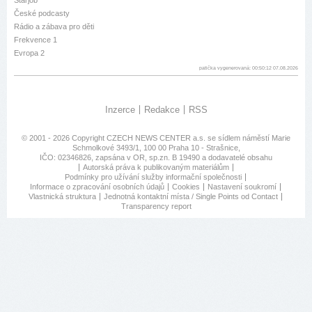
Starjob
České podcasty
Rádio a zábava pro děti
Frekvence 1
Evropa 2
patička vygenerovaná: 00:50:12 07.08.2026
Inzerce
Redakce
RSS
© 2001 - 2026 Copyright
CZECH NEWS CENTER a.s.
se sídlem náměstí Marie
Schmolkové 3493/1, 100 00 Praha 10 - Strašnice,
IČO: 02346826, zapsána v OR, sp.zn. B 19490 a dodavatelé obsahu
Autorská práva k publikovaným materiálům
Podmínky pro užívání služby informační společnosti
Informace o zpracování osobních údajů
Cookies
Nastavení soukromí
Vlastnická struktura
Jednotná kontaktní místa / Single Points od Contact
Transparency report