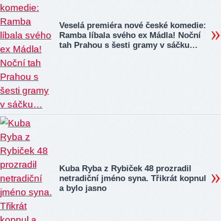
Veselá premiéra nové české komedie:
Ramba líbala svého ex Mádla! Noční
tah Prahou s šesti gramy v sáčku…
Kuba Ryba z Rybiček 48 prozradil
netradiční jméno syna. Třikrát kopnul
a bylo jasno