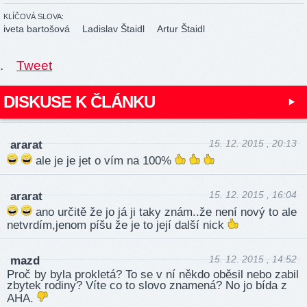
KLÍČOVÁ SLOVA:
iveta bartošová
Ladislav Štaidl
Artur Štaidl
.
Tweet
DISKUSE K ČLÁNKU
15. 12. 2015 , 20:13
ararat
ale je je jet o vím na 100%
15. 12. 2015 , 16:04
ararat
ano určitě že jo já ji taky znám..že není nový to ale
netvrdím,jenom píšu že je to její další nick
15. 12. 2015 , 14:52
mazd
Proč by byla prokletá? To se v ní někdo oběsil nebo zabil
zbytek rodiny? Víte co to slovo znamená? No jo bída z
AHA.