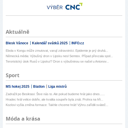
VÝBĚR
Aktuálně
Blesk Vánoce
Kalendář svátků 2025
INFO.cz
Ebola v Kongu může zmutovat, varují zdravotníci. Epidemie je prý druhá...
Německá média: Výbušný dron v Lipsku nesl Semtex. Případ převzala spol...
Teroristický útok Rusů v Lipsku!? Dron s výbušninou se našel u Antonov...
Sport
MS hokej 2025
Biatlon
Liga mistrů
Zadražil po Besiktasi: Štve nás to. Ale pokud budeme hrát jako dnes......
Hradec hrál velice dobře, ale kvalita soupeře byla znát. Prohra na hři...
Kozlovi vyšla změna formace: Takhle chceme hrát! Výhru zařídili sváteč...
Móda a krása