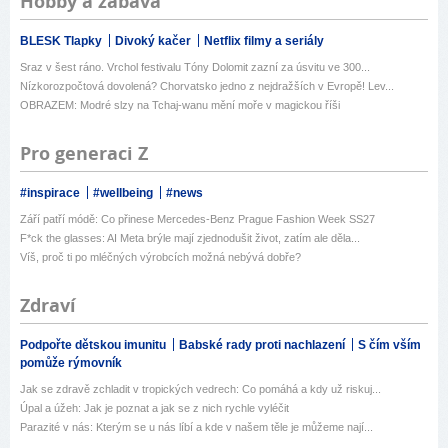
Hobby a zábava
BLESK Tlapky
Divoký kačer
Netflix filmy a seriály
Sraz v šest ráno. Vrchol festivalu Tóny Dolomit zazní za úsvitu ve 300...
Nízkorozpočtová dovolená? Chorvatsko jedno z nejdražších v Evropě! Lev...
OBRAZEM: Modré slzy na Tchaj-wanu mění moře v magickou říši
Pro generaci Z
#inspirace
#wellbeing
#news
Září patří módě: Co přinese Mercedes-Benz Prague Fashion Week SS27
F*ck the glasses: AI Meta brýle mají zjednodušit život, zatím ale děla...
Víš, proč ti po mléčných výrobcích možná nebývá dobře?
Zdraví
Podpořte dětskou imunitu
Babské rady proti nachlazení
S čím vším
pomůže rýmovník
Jak se zdravě zchladit v tropických vedrech: Co pomáhá a kdy už riskuj...
Úpal a úžeh: Jak je poznat a jak se z nich rychle vyléčit
Parazité v nás: Kterým se u nás líbí a kde v našem těle je můžeme nají...