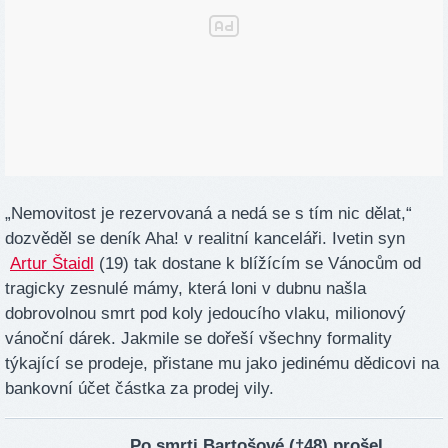
„Nemovitost je rezervovaná a nedá se s tím nic dělat,“
dozvěděl se deník Aha! v realitní kanceláři. Ivetin syn
Artur Štaidl
(19) tak dostane k blížícím se Vánocům od
tragicky zesnulé mámy, která loni v dubnu našla
dobrovolnou smrt pod koly jedoucího vlaku, milionový
vánoční dárek. Jakmile se dořeší všechny formality
týkající se prodeje, přistane mu jako jedinému dědicovi na
bankovní účet částka za prodej vily.
Po smrti Bartošové (†48) prošel