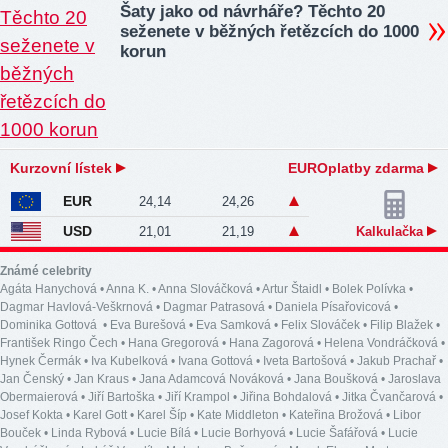
Šaty jako od návrháře? Těchto 20
seženete v běžných řetězcích do 1000
korun
Kurzovní lístek
EUROplatby zdarma
EUR
24,14
24,26
USD
21,01
21,19
Kalkulačka
Známé celebrity
Agáta Hanychová
•
Anna K.
•
Anna Slováčková
•
Artur Štaidl
•
Bolek Polívka
•
Dagmar Havlová-Veškrnová
•
Dagmar Patrasová
•
Daniela Písařovicová
•
Dominika Gottová
•
Eva Burešová
•
Eva Samková
•
Felix Slováček
•
Filip Blažek
•
František Ringo Čech
•
Hana Gregorová
•
Hana Zagorová
•
Helena Vondráčková
•
Hynek Čermák
•
Iva Kubelková
•
Ivana Gottová
•
Iveta Bartošová
•
Jakub Prachař
•
Jan Čenský
•
Jan Kraus
•
Jana Adamcová Nováková
•
Jana Boušková
•
Jaroslava
Obermaierová
•
Jiří Bartoška
•
Jiří Krampol
•
Jiřina Bohdalová
•
Jitka Čvančarová
•
Josef Kokta
•
Karel Gott
•
Karel Šíp
•
Kate Middleton
•
Kateřina Brožová
•
Libor
Bouček
•
Linda Rybová
•
Lucie Bílá
•
Lucie Borhyová
•
Lucie Šafářová
•
Lucie