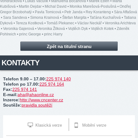
Vondráčková
•
Lukáš Vaculík
•
Mahulena Bočanová
•
Marek Eben
•
Marta
Kubišová
•
Martin Dejdar
•
Michal David
•
Monika Marešová-Poslušná
•
Ondřej
Gregor Brzobohatý
•
Pavla Tomicová
•
Petr Janda
•
Rey Koranteng
•
Sára Affašová
•
Sara Sandeva
•
Simona Krainová
•
Štefan Margita
•
Taťána Kuchařová
•
Tatiana
Dyková
•
Tereza Kostková
•
Tomáš Plekanec
•
Václav Neckář
•
Veronika Arichteva
•
Veronika Gajerová
•
Veronika Žilková
•
Vojtěch Dyk
•
Vojtěch Kotek
•
Zdeněk
Pohlreich
•
princ George
•
princ Harry
Zpět na titulní stranu
KONTAKTY
Telefon 9.00 – 17.00
:
225 974 140
Telefon po 17.00
:
225 974 164
Fax
:
225 974 141
E-mail
:
aha@ahaonline.cz
Inzerce
:
http://www.cncenter.cz
Soutěže
:
pravidla soutěží
Klasická verze
Mobilní verze