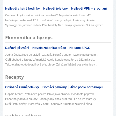
Nejlepší chytré hodinky
Nejlepší telefony
Nejlepší VPN – srovnání
Co dělat, když ztratíte mobil na dovolené? Je potřeba znát číslo IMEI ...
Nečekejte na Android 17. Už teď si můžete ty nejlepší funkce vyzkoušet...
Synology má „novou“ řadu NASů. Modely Neo+ lákají výkonem, SSD a vyměn...
Ekonomika a byznys
Daňové přiznání
Novela zákoníku práce
Nadace EPCG
Jedna česká iluze se právě rozpadá. Zelená transformace je pojistkou p...
Obří obchod v letectví. Americké Apollo kupuje easyJet za 161 miliard ...
Tekuté zlato opět dostojí své přezdívce. Zdražení běžné potraviny brzy...
Recepty
Oblíbené zimní polévky
Domácí pekárny
Jídlo podle horoskopu
Oopsie bread: Proteinové pečivo lehké jako obláček zvládnete připravit...
Pozor na jedovaté cukety! Jeden jasný znak prozradí, že se jim máte vy...
Svěží letní saláty, které vás v horku neunaví: Zkuste k zelenině přida...