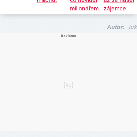
Autor:
tuš