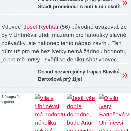
Štaidl proměnou: A nutí k ní i okolí!
Vdovec
Josef Rychtář
(56) původně uvažoval, že
by v Uhříněvsi zřídil muzeum pro fanoušky slavné
zpěvačky, ale nakonec tento nápad zavrhl. „Ten
dům už pro mě bez Ivetky nemá žádnou hodnotu,
je pro mě mrtvý,“ svěřil se deníku Aha! vdovec.
Dosud nezveřejněný trapas Slavíků:
Bartošová prý žije!
3 fotografie
v galerii