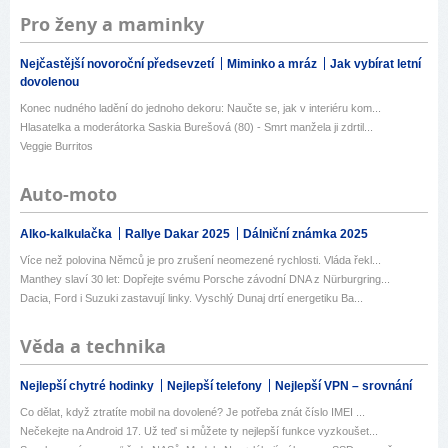
Pro ženy a maminky
Nejčastější novoroční předsevzetí
Miminko a mráz
Jak vybírat letní
dovolenou
Konec nudného ladění do jednoho dekoru: Naučte se, jak v interiéru kom...
Hlasatelka a moderátorka Saskia Burešová (80) - Smrt manžela ji zdrtil...
Veggie Burritos
Auto-moto
Alko-kalkulačka
Rallye Dakar 2025
Dálniční známka 2025
Více než polovina Němců je pro zrušení neomezené rychlosti. Vláda řekl...
Manthey slaví 30 let: Dopřejte svému Porsche závodní DNA z Nürburgring...
Dacia, Ford i Suzuki zastavují linky. Vyschlý Dunaj drtí energetiku Ba...
Věda a technika
Nejlepší chytré hodinky
Nejlepší telefony
Nejlepší VPN – srovnání
Co dělat, když ztratíte mobil na dovolené? Je potřeba znát číslo IMEI ...
Nečekejte na Android 17. Už teď si můžete ty nejlepší funkce vyzkoušet...