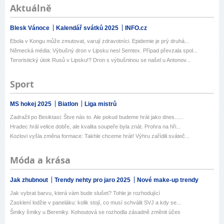
Aktuálně
Blesk Vánoce
Kalendář svátků 2025
INFO.cz
Ebola v Kongu může zmutovat, varují zdravotníci. Epidemie je prý druhá...
Německá média: Výbušný dron v Lipsku nesl Semtex. Případ převzala spol...
Teroristický útok Rusů v Lipsku!? Dron s výbušninou se našel u Antonov...
Sport
MS hokej 2025
Biatlon
Liga mistrů
Zadražil po Besiktasi: Štve nás to. Ale pokud budeme hrát jako dnes......
Hradec hrál velice dobře, ale kvalita soupeře byla znát. Prohra na hři...
Kozlovi vyšla změna formace: Takhle chceme hrát! Výhru zařídili sváteč...
Móda a krása
Jak zhubnout
Trendy nehty pro jaro 2025
Nové make-up trendy
Jak vybrat barvu, která vám bude slušet? Tohle je rozhodující
Zasklení lodžie v paneláku: kolik stojí, co musí schválit SVJ a kdy se...
Šmiky šmiky u Bereniky. Kohoutová se rozhodla zásadně změnit účes