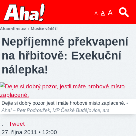
A
A
A
Ahaonline.cz
Musíte vědět!
Nepříjemné překvapení
na hřbitově: Exekuční
nálepka!
Dejte si dobrý pozor, jestli máte hrobové místo zaplacené.
•
Aha! – Petr Podroužek, MP České Budějovice, ara
.
Tweet
27. října 2011 • 12:00