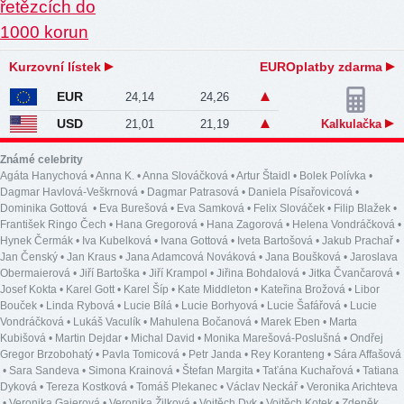
Kurzovní lístek
EUROplatby zdarma
EUR
24,14
24,26
USD
21,01
21,19
Kalkulačka
Známé celebrity
Agáta Hanychová
•
Anna K.
•
Anna Slováčková
•
Artur Štaidl
•
Bolek Polívka
•
Dagmar Havlová-Veškrnová
•
Dagmar Patrasová
•
Daniela Písařovicová
•
Dominika Gottová
•
Eva Burešová
•
Eva Samková
•
Felix Slováček
•
Filip Blažek
•
František Ringo Čech
•
Hana Gregorová
•
Hana Zagorová
•
Helena Vondráčková
•
Hynek Čermák
•
Iva Kubelková
•
Ivana Gottová
•
Iveta Bartošová
•
Jakub Prachař
•
Jan Čenský
•
Jan Kraus
•
Jana Adamcová Nováková
•
Jana Boušková
•
Jaroslava
Obermaierová
•
Jiří Bartoška
•
Jiří Krampol
•
Jiřina Bohdalová
•
Jitka Čvančarová
•
Josef Kokta
•
Karel Gott
•
Karel Šíp
•
Kate Middleton
•
Kateřina Brožová
•
Libor
Bouček
•
Linda Rybová
•
Lucie Bílá
•
Lucie Borhyová
•
Lucie Šafářová
•
Lucie
Vondráčková
•
Lukáš Vaculík
•
Mahulena Bočanová
•
Marek Eben
•
Marta
Kubišová
•
Martin Dejdar
•
Michal David
•
Monika Marešová-Poslušná
•
Ondřej
Gregor Brzobohatý
•
Pavla Tomicová
•
Petr Janda
•
Rey Koranteng
•
Sára Affašová
•
Sara Sandeva
•
Simona Krainová
•
Štefan Margita
•
Taťána Kuchařová
•
Tatiana
Dyková
•
Tereza Kostková
•
Tomáš Plekanec
•
Václav Neckář
•
Veronika Arichteva
•
Veronika Gajerová
•
Veronika Žilková
•
Vojtěch Dyk
•
Vojtěch Kotek
•
Zdeněk