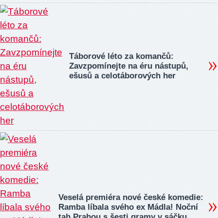
Táborové léto za komančů:
Zavzpomínejte na éru nástupů,
ešusů a celotáborových her
Veselá premiéra nové české komedie:
Ramba líbala svého ex Mádla! Noční
tah Prahou s šesti gramy v sáčku…