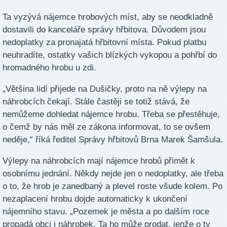
Ta vyzývá nájemce hrobových míst, aby se neodkladně
dostavili do kanceláře správy hřbitova. Důvodem jsou
nedoplatky za pronajatá hřbitovní místa. Pokud platbu
neuhradíte, ostatky vašich blízkých vykopou a pohřbí do
hromadného hrobu u zdi.
„Většina lidí přijede na Dušičky, proto na ně výlepy na
náhrobcích čekají. Stále častěji se totiž stává, že
nemůžeme dohledat nájemce hrobu. Třeba se přestěhuje,
o čemž by nás měl ze zákona informovat, to se ovšem
neděje,“ říká ředitel Správy hřbitovů Brna Marek Šamšula.
Výlepy na náhrobcích mají nájemce hrobů přimět k
osobnímu jednání. Někdy nejde jen o nedoplatky, ale třeba
o to, že hrob je zanedbaný a plevel roste všude kolem. Po
nezaplacení hrobu dojde automaticky k ukončení
nájemního stavu. „Pozemek je města a po dalším roce
propadá obci i náhrobek. Ta ho může prodat, jenže o ty