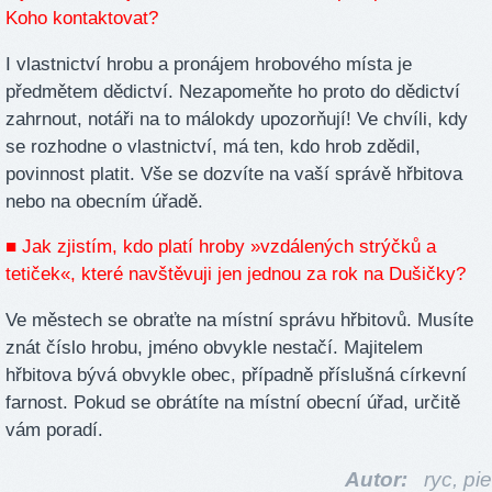
Koho kontaktovat?
I vlastnictví hrobu a pronájem hrobového místa je
předmětem dědictví. Nezapomeňte ho proto do dědictví
zahrnout, notáři na to málokdy upozorňují! Ve chvíli, kdy
se rozhodne o vlastnictví, má ten, kdo hrob zdědil,
povinnost platit. Vše se dozvíte na vaší správě hřbitova
nebo na obecním úřadě.
■ Jak zjistím, kdo platí hroby »vzdálených strýčků a
tetiček«, které navštěvuji jen jednou za rok na Dušičky?
Ve městech se obraťte na místní správu hřbitovů. Musíte
znát číslo hrobu, jméno obvykle nestačí. Majitelem
hřbitova bývá obvykle obec, případně příslušná církevní
farnost. Pokud se obrátíte na místní obecní úřad, určitě
vám poradí.
Autor:
ryc,
pie