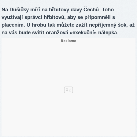
Na Dušičky míří na hřbitovy davy Čechů. Toho
využívají správci hřbitovů, aby se připomněli s
placením. U hrobu tak můžete zažít nepříjemný šok, až
na vás bude svítit oranžová »exekuční« nálepka.