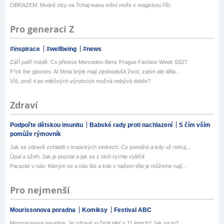
OBRAZEM: Modré slzy na Tchaj-wanu mění moře v magickou říši
Pro generaci Z
#inspirace
#wellbeing
#news
Září patří módě: Co přinese Mercedes-Benz Prague Fashion Week SS27
F*ck the glasses: AI Meta brýle mají zjednodušit život, zatím ale děla...
Víš, proč ti po mléčných výrobcích možná nebývá dobře?
Zdraví
Podpořte dětskou imunitu
Babské rady proti nachlazení
S čím vším
pomůže rýmovník
Jak se zdravě zchladit v tropických vedrech: Co pomáhá a kdy už riskuj...
Úpal a úžeh: Jak je poznat a jak se z nich rychle vyléčit
Parazité v nás: Kterým se u nás líbí a kde v našem těle je můžeme nají...
Pro nejmenší
Mourissonova poradna
Komiksy
Festival ABC
Mourrisonova poradna: Je zdravé si čistit pleť v 11 letech? Jak na to?