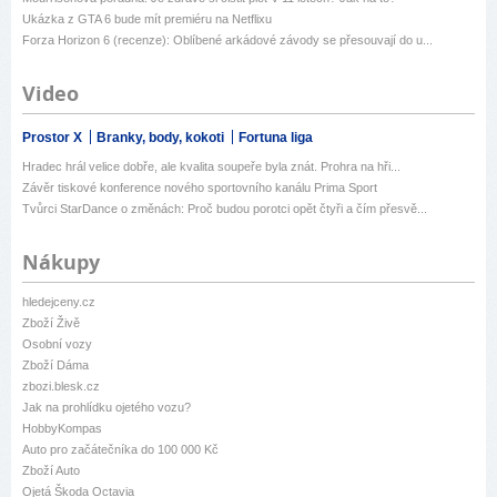
Ukázka z GTA 6 bude mít premiéru na Netflixu
Forza Horizon 6 (recenze): Oblíbené arkádové závody se přesouvají do u...
Video
Prostor X
Branky, body, kokoti
Fortuna liga
Hradec hrál velice dobře, ale kvalita soupeře byla znát. Prohra na hři...
Závěr tiskové konference nového sportovního kanálu Prima Sport
Tvůrci StarDance o změnách: Proč budou porotci opět čtyři a čím přesvě...
Nákupy
hledejceny.cz
Zboží Živě
Osobní vozy
Zboží Dáma
zbozi.blesk.cz
Jak na prohlídku ojetého vozu?
HobbyKompas
Auto pro začátečníka do 100 000 Kč
Zboží Auto
Ojetá Škoda Octavia