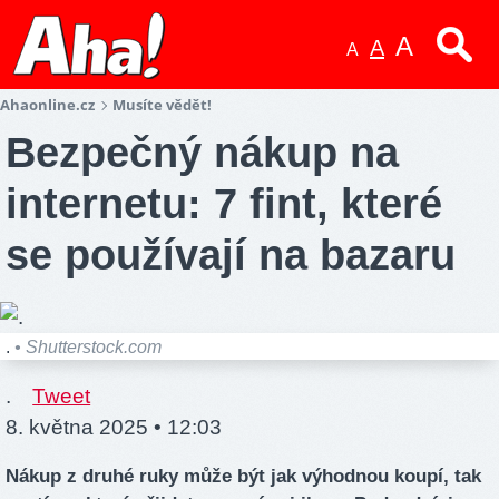
A
A
A
Ahaonline.cz
Musíte vědět!
Bezpečný nákup na
internetu: 7 fint, které
se používají na bazaru
.
• Shutterstock.com
.
Tweet
8. května 2025 • 12:03
Nákup z druhé ruky může být jak výhodnou koupí, tak