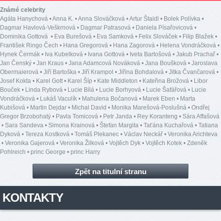
Známé celebrity
Agáta Hanychová
•
Anna K.
•
Anna Slováčková
•
Artur Štaidl
•
Bolek Polívka
•
Dagmar Havlová-Veškrnová
•
Dagmar Patrasová
•
Daniela Písařovicová
•
Dominika Gottová
•
Eva Burešová
•
Eva Samková
•
Felix Slováček
•
Filip Blažek
•
František Ringo Čech
•
Hana Gregorová
•
Hana Zagorová
•
Helena Vondráčková
•
Hynek Čermák
•
Iva Kubelková
•
Ivana Gottová
•
Iveta Bartošová
•
Jakub Prachař
•
Jan Čenský
•
Jan Kraus
•
Jana Adamcová Nováková
•
Jana Boušková
•
Jaroslava
Obermaierová
•
Jiří Bartoška
•
Jiří Krampol
•
Jiřina Bohdalová
•
Jitka Čvančarová
•
Josef Kokta
•
Karel Gott
•
Karel Šíp
•
Kate Middleton
•
Kateřina Brožová
•
Libor
Bouček
•
Linda Rybová
•
Lucie Bílá
•
Lucie Borhyová
•
Lucie Šafářová
•
Lucie
Vondráčková
•
Lukáš Vaculík
•
Mahulena Bočanová
•
Marek Eben
•
Marta
Kubišová
•
Martin Dejdar
•
Michal David
•
Monika Marešová-Poslušná
•
Ondřej
Gregor Brzobohatý
•
Pavla Tomicová
•
Petr Janda
•
Rey Koranteng
•
Sára Affašová
•
Sara Sandeva
•
Simona Krainová
•
Štefan Margita
•
Taťána Kuchařová
•
Tatiana
Dyková
•
Tereza Kostková
•
Tomáš Plekanec
•
Václav Neckář
•
Veronika Arichteva
•
Veronika Gajerová
•
Veronika Žilková
•
Vojtěch Dyk
•
Vojtěch Kotek
•
Zdeněk
Pohlreich
•
princ George
•
princ Harry
Zpět na titulní stranu
KONTAKTY