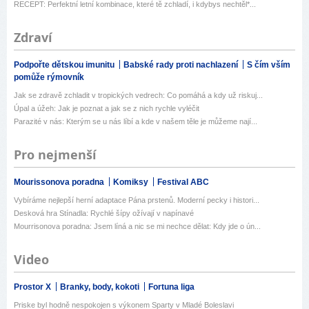
RECEPT: Perfektní letní kombinace, které tě zchladí, i kdybys nechtěl*...
Zdraví
Podpořte dětskou imunitu
Babské rady proti nachlazení
S čím vším
pomůže rýmovník
Jak se zdravě zchladit v tropických vedrech: Co pomáhá a kdy už riskuj...
Úpal a úžeh: Jak je poznat a jak se z nich rychle vyléčit
Parazité v nás: Kterým se u nás líbí a kde v našem těle je můžeme nají...
Pro nejmenší
Mourissonova poradna
Komiksy
Festival ABC
Vybíráme nejlepší herní adaptace Pána prstenů. Moderní pecky i histori...
Desková hra Stínadla: Rychlé šípy ožívají v napínavé
Mourrisonova poradna: Jsem líná a nic se mi nechce dělat: Kdy jde o ún...
Video
Prostor X
Branky, body, kokoti
Fortuna liga
Priske byl hodně nespokojen s výkonem Sparty v Mladé Boleslavi