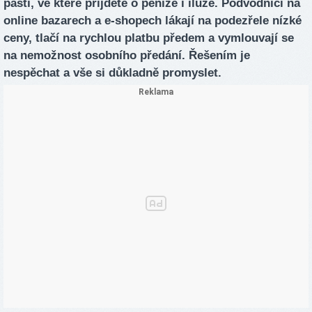
pastí, ve které přijdete o peníze i iluze. Podvodníci na
online bazarech a e-shopech lákají na podezřele nízké
ceny, tlačí na rychlou platbu předem a vymlouvají se
na nemožnost osobního předání. Řešením je
nespěchat a vše si důkladně promyslet.