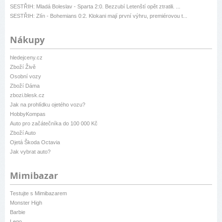
SESTŘIH: Mladá Boleslav - Sparta 2:0. Bezzubí Letenští opět ztratili. ...
SESTŘIH: Zlín - Bohemians 0:2. Klokani mají první výhru, premiérovou t...
Nákupy
hledejceny.cz
Zboží Živě
Osobní vozy
Zboží Dáma
zbozi.blesk.cz
Jak na prohlídku ojetého vozu?
HobbyKompas
Auto pro začátečníka do 100 000 Kč
Zboží Auto
Ojetá Škoda Octavia
Jak vybrat auto?
Mimibazar
Testujte s Mimibazarem
Monster High
Barbie
Lego