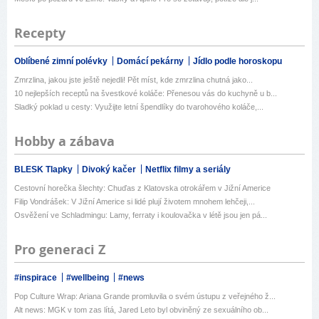
Recepty
Oblíbené zimní polévky
Domácí pekárny
Jídlo podle horoskopu
Zmrzlina, jakou jste ještě nejedli! Pět míst, kde zmrzlina chutná jako...
10 nejlepších receptů na švestkové koláče: Přenesou vás do kuchyně u b...
Sladký poklad u cesty: Využijte letní špendlíky do tvarohového koláče,...
Hobby a zábava
BLESK Tlapky
Divoký kačer
Netflix filmy a seriály
Cestovní horečka šlechty: Chuďas z Klatovska otrokářem v Jižní Americe
Filip Vondrášek: V Jižní Americe si lidé plují životem mnohem lehčeji,...
Osvěžení ve Schladmingu: Lamy, ferraty i koulovačka v létě jsou jen pá...
Pro generaci Z
#inspirace
#wellbeing
#news
Pop Culture Wrap: Ariana Grande promluvila o svém ústupu z veřejného ž...
Alt news: MGK v tom zas lítá, Jared Leto byl obviněný ze sexuálního ob...