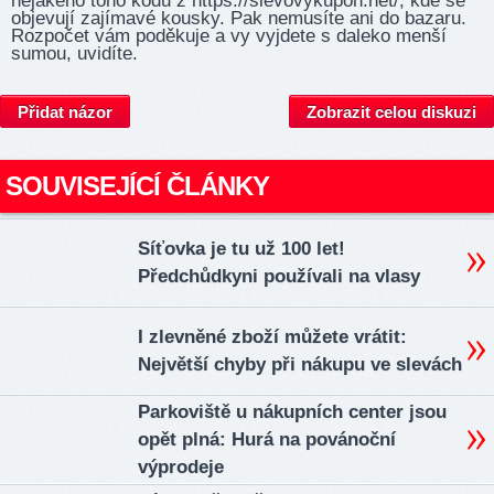
nějakého toho kódu z http­s://sl­evovy­kupon­.net/, kde se
objevují zajímavé kousky. Pak nemusíte ani do bazaru.
Rozpočet vám poděkuje a vy vyjdete s daleko menší
sumou, uvidíte.
Přidat názor
Zobrazit celou diskuzi
SOUVISEJÍCÍ ČLÁNKY
Síťovka je tu už 100 let!
Předchůdkyni používali na vlasy
I zlevněné zboží můžete vrátit:
Největší chyby při nákupu ve slevách
Parkoviště u nákupních center jsou
opět plná: Hurá na povánoční
výprodeje