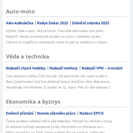
Auto-moto
Alko-kalkulačka
Rallye Dakar 2025
Dálniční známka 2025
Výhřev, čidla a stačí, říká průzkum. Pokročilá elektronika není priori...
MotoGP: Martin proměnil pole position ve výhru v britském sprintu
Câmara se vyjádřil ke spekulacím, které ho pojí se sedačkou u Haasu
Věda a technika
Nejlepší chytré hodinky
Nejlepší telefony
Nejlepší VPN – srovnání
Tuto dopravní značku Češi neznají. Její ignorování vás vyjde na pět ti...
Bose QuietComfort 2nd Gen přebírají funkce dražších Ultra. Mají prosto...
Aktualizujte své Windows 11 Insider do 11. srpna. Pak už vám nebudou f...
Ekonomika a byznys
Daňové přiznání
Novela zákoníku práce
Nadace EPCG
Český prodejce telefonů míří k pěti miliardám. Pomohl mu obchod s Goog...
AI asistenti začínají nakupovat za lidi. Obchodníci se připravují na n...
Měsíc po požáru ve Zlíně. Vasky a Alpine Pro se zotavují, potíže ale j...