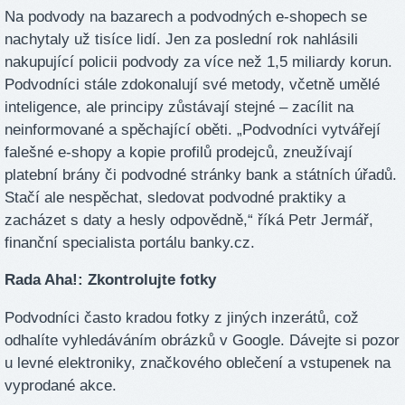
Na podvody na bazarech a podvodných e-shopech se
nachytaly už tisíce lidí. Jen za poslední rok nahlásili
nakupující policii podvody za více než 1,5 miliardy korun.
Podvodníci stále zdokonalují své metody, včetně umělé
inteligence, ale principy zůstávají stejné – zacílit na
neinformované a spěchající oběti. „Podvodníci vytvářejí
falešné e-shopy a kopie profilů prodejců, zneužívají
platební brány či podvodné stránky bank a státních úřadů.
Stačí ale nespěchat, sledovat podvodné praktiky a
zacházet s daty a hesly odpovědně,“ říká Petr Jermář,
finanční specialista portálu banky.cz.
Rada Aha!: Zkontrolujte fotky
Podvodníci často kradou fotky z jiných inzerátů, což
odhalíte vyhledáváním obrázků v Google. Dávejte si pozor
u levné elektroniky, značkového oblečení a vstupenek na
vyprodané akce.