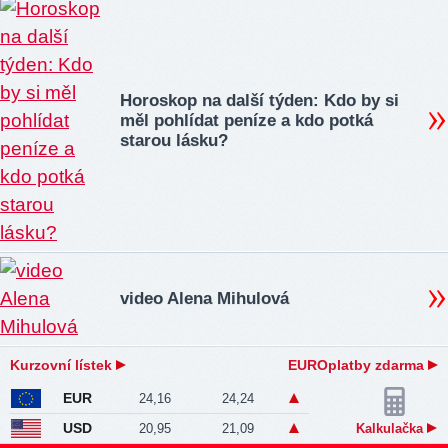
Horoskop na další týden: Kdo by si
měl pohlídat peníze a kdo potká
starou lásku?
video Alena Mihulová
Kurzovní lístek
EUROplatby zdarma
EUR
24,16
24,24
USD
20,95
21,09
Kalkulačka