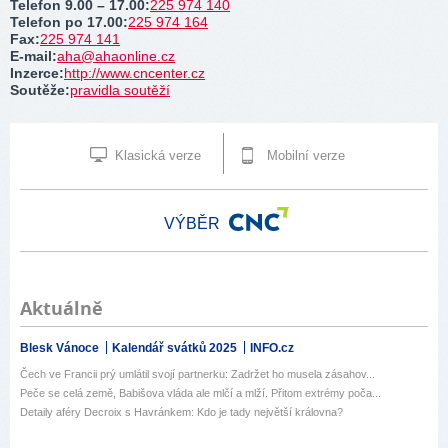
Telefon 9.00 – 17.00
:
225 974 140
Telefon po 17.00
:
225 974 164
Fax
:
225 974 141
E-mail
:
aha@ahaonline.cz
Inzerce
:
http://www.cncenter.cz
Soutěže
:
pravidla soutěží
Klasická verze
Mobilní verze
VÝBĚR
Aktuálně
Blesk Vánoce
Kalendář svátků 2025
INFO.cz
Čech ve Francii prý umlátil svojí partnerku: Zadržet ho musela zásahov...
Peče se celá země, Babišova vláda ale mlčí a mlží. Přitom extrémy poča...
Detaily aféry Decroix s Havránkem: Kdo je tady největší královna?