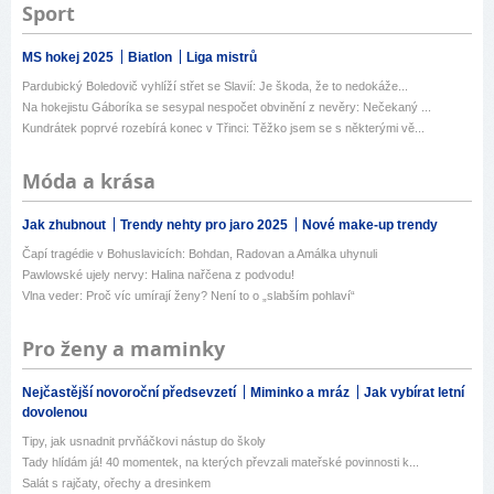
Sport
MS hokej 2025
Biatlon
Liga mistrů
Pardubický Boledovič vyhlíží střet se Slavií: Je škoda, že to nedokáže...
Na hokejistu Gáboríka se sesypal nespočet obvinění z nevěry: Nečekaný ...
Kundrátek poprvé rozebírá konec v Třinci: Těžko jsem se s některými vě...
Móda a krása
Jak zhubnout
Trendy nehty pro jaro 2025
Nové make-up trendy
Čapí tragédie v Bohuslavicích: Bohdan, Radovan a Amálka uhynuli
Pawlowské ujely nervy: Halina nařčena z podvodu!
Vlna veder: Proč víc umírají ženy? Není to o „slabším pohlaví“
Pro ženy a maminky
Nejčastější novoroční předsevzetí
Miminko a mráz
Jak vybírat letní
dovolenou
Tipy, jak usnadnit prvňáčkovi nástup do školy
Tady hlídám já! 40 momentek, na kterých převzali mateřské povinnosti k...
Salát s rajčaty, ořechy a dresinkem