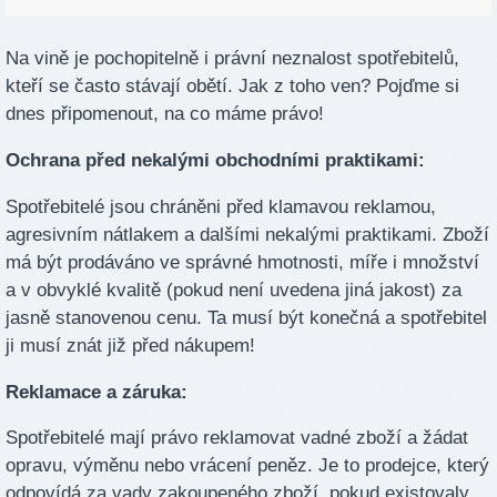
Na vině je pochopitelně i právní neznalost spotřebitelů,
kteří se často stávají obětí. Jak z toho ven? Pojďme si
dnes připomenout, na co máme právo!
Ochrana před nekalými obchodními praktikami:
Spotřebitelé jsou chráněni před klamavou reklamou,
agresivním nátlakem a dalšími nekalými praktikami. Zboží
má být prodáváno ve správné hmotnosti, míře i množství
a v obvyklé kvalitě (pokud není uvedena jiná jakost) za
jasně stanovenou cenu. Ta musí být konečná a spotřebitel
ji musí znát již před nákupem!
Reklamace a záruka:
Spotřebitelé mají právo reklamovat vadné zboží a žádat
opravu, výměnu nebo vrácení peněz. Je to prodejce, který
odpovídá za vady zakoupeného zboží, pokud existovaly