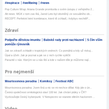
#inspirace
#wellbeing
#news
Pop Culture Wrap: Ariana Grande promluvila o svém ústupu z veřejného ž...
Alt news: MGK v tom zas lítá, Jared Leto byl obviněný ze sexuálního ob...
RECEPT: Perfektní letní kombinace, které tě zchladí, i kdybys nechtěl*...
Zdraví
Podpořte dětskou imunitu
Babské rady proti nachlazení
S čím vším
pomůže rýmovník
Jak se zdravě zchladit v tropických vedrech: Co pomáhá a kdy už riskuj...
Úpal a úžeh: Jak je poznat a jak se z nich rychle vyléčit
Parazité v nás: Kterým se u nás líbí a kde v našem těle je můžeme nají...
Pro nejmenší
Mourissonova poradna
Komiksy
Festival ABC
Mourrisonova poradna: Jsem líná a nic se mi nechce dělat: Kdy jde o ún...
Česká společnost ornitologická slaví 100 let: Jak chrání ptáky v ČR?
Vyzkoušejte český kyberpunk. V Netspectre se stanete elitním hackerem ...
Video