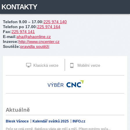
KONTAKTY
Telefon 9.00 – 17.00
:
225 974 140
Telefon po 17.00
:
225 974 164
Fax
:
225 974 141
E-mail
:
aha@ahaonline.cz
Inzerce
:
http://www.cncenter.cz
Soutěže
:
pravidla soutěží
Klasická verze
Mobilní verze
VÝBĚR
Aktuálně
Blesk Vánoce
Kalendář svátků 2025
INFO.cz
Peče se celá země, Babišova vláda ale mlčí a mlží. Přitom extrémy poča...