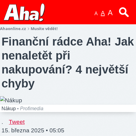
A
A
A
Ahaonline.cz
Musíte vědět!
Finanční rádce Aha! Jak
nenaletět při
nakupování? 4 největší
chyby
Nákup
• Profimedia
.
Tweet
15. března 2025 • 05:05