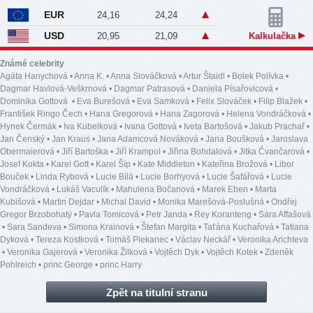
EUR
24,16
24,24
USD
20,95
21,09
Kalkulačka
Známé celebrity
Agáta Hanychová
•
Anna K.
•
Anna Slováčková
•
Artur Štaidl
•
Bolek Polívka
•
Dagmar Havlová-Veškrnová
•
Dagmar Patrasová
•
Daniela Písařovicová
•
Dominika Gottová
•
Eva Burešová
•
Eva Samková
•
Felix Slováček
•
Filip Blažek
•
František Ringo Čech
•
Hana Gregorová
•
Hana Zagorová
•
Helena Vondráčková
•
Hynek Čermák
•
Iva Kubelková
•
Ivana Gottová
•
Iveta Bartošová
•
Jakub Prachař
•
Jan Čenský
•
Jan Kraus
•
Jana Adamcová Nováková
•
Jana Boušková
•
Jaroslava
Obermaierová
•
Jiří Bartoška
•
Jiří Krampol
•
Jiřina Bohdalová
•
Jitka Čvančarová
•
Josef Kokta
•
Karel Gott
•
Karel Šíp
•
Kate Middleton
•
Kateřina Brožová
•
Libor
Bouček
•
Linda Rybová
•
Lucie Bílá
•
Lucie Borhyová
•
Lucie Šafářová
•
Lucie
Vondráčková
•
Lukáš Vaculík
•
Mahulena Bočanová
•
Marek Eben
•
Marta
Kubišová
•
Martin Dejdar
•
Michal David
•
Monika Marešová-Poslušná
•
Ondřej
Gregor Brzobohatý
•
Pavla Tomicová
•
Petr Janda
•
Rey Koranteng
•
Sára Affašová
•
Sara Sandeva
•
Simona Krainová
•
Štefan Margita
•
Taťána Kuchařová
•
Tatiana
Dyková
•
Tereza Kostková
•
Tomáš Plekanec
•
Václav Neckář
•
Veronika Arichteva
•
Veronika Gajerová
•
Veronika Žilková
•
Vojtěch Dyk
•
Vojtěch Kotek
•
Zdeněk
Pohlreich
•
princ George
•
princ Harry
Zpět na titulní stranu