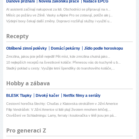
Daňové přiznání
Novela zákoníku práce
Nadace EPCG
AI asistenti začínají nakupovat za lidi. Obchodníci se připravují na n...
Měsíc po požáru ve Zlíně. Vasky a Alpine Pro se zotavují, potíže ale j...
Výdejní boxy čekají další změny. Dopravci rozšiřují služby i využití u...
Recepty
Oblíbené zimní polévky
Domácí pekárny
Jídlo podle horoskopu
Zmrzlina, jakou jste ještě nejedli! Pět míst, kde zmrzlina chutná jako...
10 nejlepších receptů na švestkové koláče: Přenesou vás do kuchyně u b...
Sladký poklad u cesty: Využijte letní špendlíky do tvarohového koláče,...
Hobby a zábava
BLESK Tlapky
Divoký kačer
Netflix filmy a seriály
Cestovní horečka šlechty: Chuďas z Klatovska otrokářem v Jižní Americe
Filip Vondrášek: V Jižní Americe si lidé plují životem mnohem lehčeji,...
Osvěžení ve Schladmingu: Lamy, ferraty i koulovačka v létě jsou jen pá...
Pro generaci Z