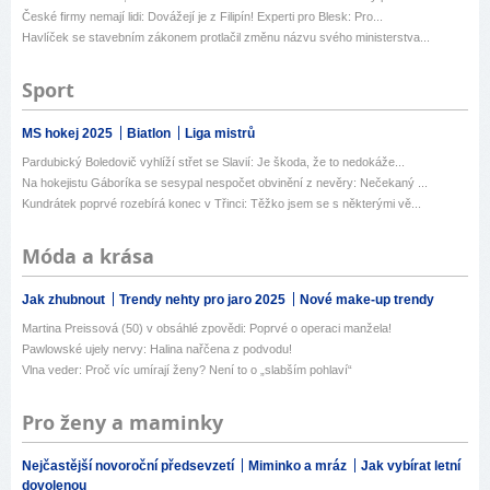
České firmy nemají lidi: Dovážejí je z Filipín! Experti pro Blesk: Pro...
Havlíček se stavebním zákonem protlačil změnu názvu svého ministerstva...
Sport
MS hokej 2025
Biatlon
Liga mistrů
Pardubický Boledovič vyhlíží střet se Slavií: Je škoda, že to nedokáže...
Na hokejistu Gáboríka se sesypal nespočet obvinění z nevěry: Nečekaný ...
Kundrátek poprvé rozebírá konec v Třinci: Těžko jsem se s některými vě...
Móda a krása
Jak zhubnout
Trendy nehty pro jaro 2025
Nové make-up trendy
Martina Preissová (50) v obsáhlé zpovědi: Poprvé o operaci manžela!
Pawlowské ujely nervy: Halina nařčena z podvodu!
Vlna veder: Proč víc umírají ženy? Není to o „slabším pohlaví“
Pro ženy a maminky
Nejčastější novoroční předsevzetí
Miminko a mráz
Jak vybírat letní
dovolenou