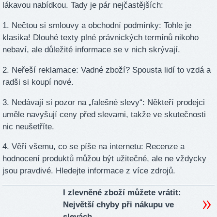
lákavou nabídkou. Tady je pár nejčastějších:
1. Nečtou si smlouvy a obchodní podmínky: Tohle je
klasika! Dlouhé texty plné právnických termínů nikoho
nebaví, ale důležité informace se v nich skrývají.
2. Neřeší reklamace: Vadné zboží? Spousta lidí to vzdá a
radši si koupí nové.
3. Nedávají si pozor na „falešné slevy“: Někteří prodejci
uměle navyšují ceny před slevami, takže ve skutečnosti
nic neušetříte.
4. Věří všemu, co se píše na internetu: Recenze a
hodnocení produktů můžou být užitečné, ale ne vždycky
jsou pravdivé. Hledejte informace z více zdrojů.
I zlevněné zboží můžete vrátit:
Největší chyby při nákupu ve
slevách