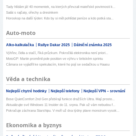
Tady hlídám já! 40 momentek, na kterých převzali mateřské povinnosti k...
Salát s rajčaty, ořechy a dresinkem
Horoskop na další týden: Kdo by si měl pohlídat peníze a kdo potká sta...
Auto-moto
Alko-kalkulačka
Rallye Dakar 2025
Dálniční známka 2025
Výhřev, čidla a stačí, říká průzkum. Pokročilá elektronika není priori...
MotoGP: Martin proměnil pole position ve výhru v britském sprintu
Câmara se vyjádřil ke spekulacím, které ho pojí se sedačkou u Haasu
Věda a technika
Nejlepší chytré hodinky
Nejlepší telefony
Nejlepší VPN – srovnání
Bose QuietComfort 2nd Gen přebírají funkce dražších Ultra. Mají prosto...
Aktualizujte své Windows 11 Insider do 11. srpna. Pak už vám nebudou f...
Pokračuje záchrana Starshipu. V moři už dva týdny plave monstrum vysok...
Ekonomika a byznys