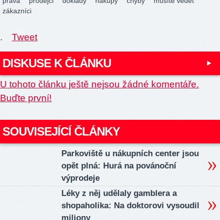
práva
prodejci
doklady
nákupy
chyby
musíte vědět
zákazníci
.
Tweet
DISKUSE K ČLÁNKU
U tohoto článku ještě nejsou žádné komentáře.
Buďte první!
SOUVISEJÍCÍ ČLÁNKY
Parkoviště u nákupních center jsou
opět plná: Hurá na povánoční
výprodeje
Léky z něj udělaly gamblera a
shopaholika: Na doktorovi vysoudil
miliony