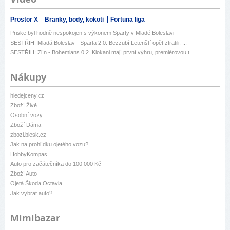
Prostor X
Branky, body, kokoti
Fortuna liga
Priske byl hodně nespokojen s výkonem Sparty v Mladé Boleslavi
SESTŘIH: Mladá Boleslav - Sparta 2:0. Bezzubí Letenští opět ztratili. ...
SESTŘIH: Zlín - Bohemians 0:2. Klokani mají první výhru, premiérovou t...
Nákupy
hledejceny.cz
Zboží Živě
Osobní vozy
Zboží Dáma
zbozi.blesk.cz
Jak na prohlídku ojetého vozu?
HobbyKompas
Auto pro začátečníka do 100 000 Kč
Zboží Auto
Ojetá Škoda Octavia
Jak vybrat auto?
Mimibazar