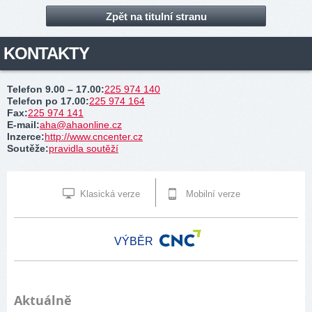
Zpět na titulní stranu
KONTAKTY
Telefon 9.00 – 17.00
:
225 974 140
Telefon po 17.00
:
225 974 164
Fax
:
225 974 141
E-mail
:
aha@ahaonline.cz
Inzerce
:
http://www.cncenter.cz
Soutěže
:
pravidla soutěží
Klasická verze
Mobilní verze
VÝBĚR
Aktuálně