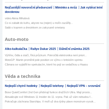
Nejčastější novoroční předsevzetí
Miminko a mráz
Jak vybírat letní
dovolenou
video Alena Mihulová
Co si zabalit do kufru, abyste na (nejen) u moře zazářily...
Salát s koprem a dresinkem ze zakysané smetany
Auto-moto
Alko-kalkulačka
Rallye Dakar 2025
Dálniční známka 2025
Výhřev, čidla a stačí, říká průzkum. Pokročilá elektronika není priori...
MotoGP: Martin proměnil pole position ve výhru v britském sprintu
Câmara se vyjádřil ke spekulacím, které ho pojí se sedačkou u Haasu
Věda a technika
Nejlepší chytré hodinky
Nejlepší telefony
Nejlepší VPN – srovnání
Bose QuietComfort 2nd Gen přebírají funkce dražších Ultra. Mají prosto...
Aktualizujte své Windows 11 Insider do 11. srpna. Pak už vám nebudou f...
Pokračuje záchrana Starshipu. V moři už dva týdny plave monstrum vysok...