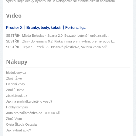
Vyzkoušejte český kyberpunk. V Netspectre se stanete elitním hackerem ...
Video
Prostor X
Branky, body, kokoti
Fortuna liga
SESTŘIH: Mladá Boleslav - Sparta 2:0. Bezzubí Letenští opět ztratili. ...
SESTŘIH: Zlín - Bohemians 0:2. Klokani mají první výhru, premiérovou t...
SESTŘIH: Teplice - Plzeň 5:5. Bláznivá přestřelka, Viktoria vedla o tř...
Nákupy
hledejceny.cz
Zboží Živě
Osobní vozy
Zboží Dáma
zbozi.blesk.cz
Jak na prohlídku ojetého vozu?
HobbyKompas
Auto pro začátečníka do 100 000 Kč
Zboží Auto
Ojetá Škoda Octavia
Jak vybrat auto?