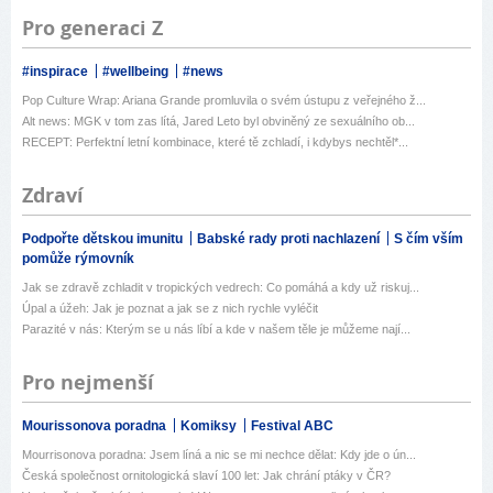
Pro generaci Z
#inspirace
#wellbeing
#news
Pop Culture Wrap: Ariana Grande promluvila o svém ústupu z veřejného ž...
Alt news: MGK v tom zas lítá, Jared Leto byl obviněný ze sexuálního ob...
RECEPT: Perfektní letní kombinace, které tě zchladí, i kdybys nechtěl*...
Zdraví
Podpořte dětskou imunitu
Babské rady proti nachlazení
S čím vším
pomůže rýmovník
Jak se zdravě zchladit v tropických vedrech: Co pomáhá a kdy už riskuj...
Úpal a úžeh: Jak je poznat a jak se z nich rychle vyléčit
Parazité v nás: Kterým se u nás líbí a kde v našem těle je můžeme nají...
Pro nejmenší
Mourissonova poradna
Komiksy
Festival ABC
Mourrisonova poradna: Jsem líná a nic se mi nechce dělat: Kdy jde o ún...
Česká společnost ornitologická slaví 100 let: Jak chrání ptáky v ČR?