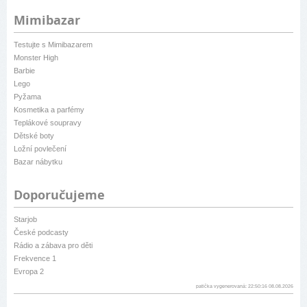
Mimibazar
Testujte s Mimibazarem
Monster High
Barbie
Lego
Pyžama
Kosmetika a parfémy
Teplákové soupravy
Dětské boty
Ložní povlečení
Bazar nábytku
Doporučujeme
Starjob
České podcasty
Rádio a zábava pro děti
Frekvence 1
Evropa 2
patička vygenerovaná: 22:50:16 08.08.2026