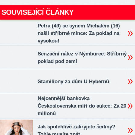
SOUVISEJÍCÍ ČLÁNKY
Petra (49) se synem Michalem (16)
našli stříbrné mince: Za poklad na
vysokou!
Senzační nález v Nymburce: Stříbrný
poklad pod zemí
Stamiliony za dům U Hybernů
Nejcennější bankovka
Československa míří do aukce: Za 20
milionů
Jak spolehlivě zakryjete šediny?
Tohle musíte znát