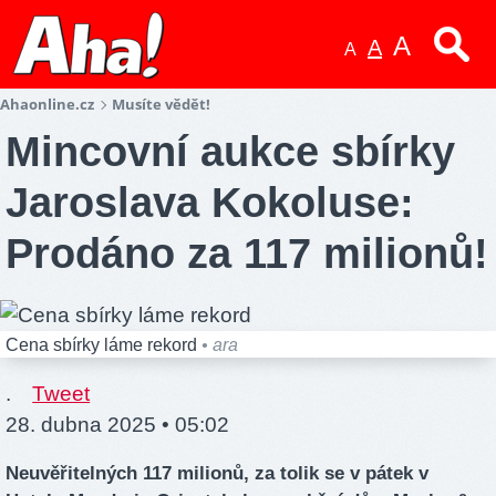
A
A
A
Ahaonline.cz
Musíte vědět!
Mincovní aukce sbírky
Jaroslava Kokoluse:
Prodáno za 117 milionů!
Cena sbírky láme rekord
• ara
.
Tweet
28. dubna 2025 • 05:02
Neuvěřitelných 117 milionů, za tolik se v pátek v