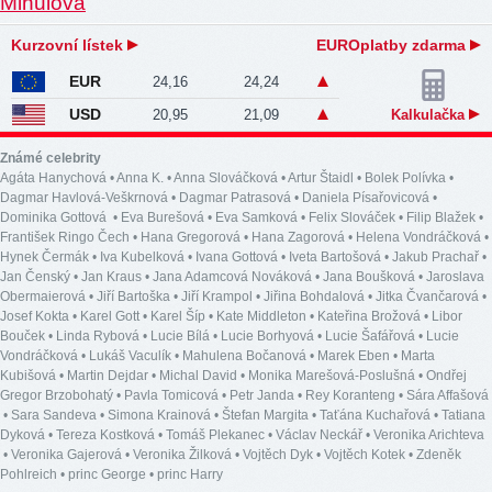
Kurzovní lístek
EUROplatby zdarma
EUR
24,16
24,24
USD
20,95
21,09
Kalkulačka
Známé celebrity
Agáta Hanychová
•
Anna K.
•
Anna Slováčková
•
Artur Štaidl
•
Bolek Polívka
•
Dagmar Havlová-Veškrnová
•
Dagmar Patrasová
•
Daniela Písařovicová
•
Dominika Gottová
•
Eva Burešová
•
Eva Samková
•
Felix Slováček
•
Filip Blažek
•
František Ringo Čech
•
Hana Gregorová
•
Hana Zagorová
•
Helena Vondráčková
•
Hynek Čermák
•
Iva Kubelková
•
Ivana Gottová
•
Iveta Bartošová
•
Jakub Prachař
•
Jan Čenský
•
Jan Kraus
•
Jana Adamcová Nováková
•
Jana Boušková
•
Jaroslava
Obermaierová
•
Jiří Bartoška
•
Jiří Krampol
•
Jiřina Bohdalová
•
Jitka Čvančarová
•
Josef Kokta
•
Karel Gott
•
Karel Šíp
•
Kate Middleton
•
Kateřina Brožová
•
Libor
Bouček
•
Linda Rybová
•
Lucie Bílá
•
Lucie Borhyová
•
Lucie Šafářová
•
Lucie
Vondráčková
•
Lukáš Vaculík
•
Mahulena Bočanová
•
Marek Eben
•
Marta
Kubišová
•
Martin Dejdar
•
Michal David
•
Monika Marešová-Poslušná
•
Ondřej
Gregor Brzobohatý
•
Pavla Tomicová
•
Petr Janda
•
Rey Koranteng
•
Sára Affašová
•
Sara Sandeva
•
Simona Krainová
•
Štefan Margita
•
Taťána Kuchařová
•
Tatiana
Dyková
•
Tereza Kostková
•
Tomáš Plekanec
•
Václav Neckář
•
Veronika Arichteva
•
Veronika Gajerová
•
Veronika Žilková
•
Vojtěch Dyk
•
Vojtěch Kotek
•
Zdeněk
Pohlreich
•
princ George
•
princ Harry