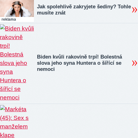
Jak spolehlivě zakryjete šediny? Tohle
musíte znát
reklama
Biden kvůli rakovině trpí! Bolestná
slova jeho syna Huntera o šířící se
nemoci