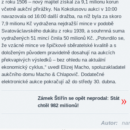
z roku 1506 – nový majitel získal za 9,1 milionu korun
včetně aukční přirážky. Na Kokolusovu aukci v 10:00
navazovala od 16:00 další dražba, na níž byla za skoro
7,9 milionu Kč vydražena nejdražší mince v podobě
Svatováclavského dukátu z roku 1939, a souhrnná suma
vydražených 51 mincí činila 50 milionů Kč. „Potvrdilo se,
že vzácné mince ve špičkové sběratelské kvalitě a s
doloženým původem pravidelně dosahují na aukcích
překvapivých výsledků – bez ohledu na aktuální
ekonomický cyklus,“ uvedl Elizej Macho, spoluzakladatel
aukčního domu Macho & Chlapovič. Dodatečné
elektronické aukce pokračují až do středy 30. dubna.
Zámek Štiřín se opět neprodal: Stát
chtěl 982 milionů!
Autor:
nar