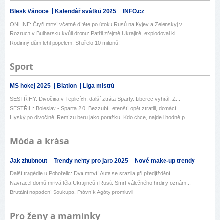
Blesk Vánoce
Kalendář svátků 2025
INFO.cz
ONLINE: Čtyři mrtví včetně dítěte po útoku Rusů na Kyjev a Zelenskyj v...
Rozruch v Bulharsku kvůli dronu: Patřil zřejmě Ukrajině, explodoval ki...
Rodinný dům lehl popelem: Shořelo 10 milionů!
Sport
MS hokej 2025
Biatlon
Liga mistrů
SESTŘIHY: Divočina v Teplicích, další ztráta Sparty. Liberec vyhrál, Z...
SESTŘIH: Boleslav - Sparta 2:0. Bezzubí Letenští opět ztratili, domácí...
Hyský po divočině: Remízu beru jako porážku. Kdo chce, najde i hodně p...
Móda a krása
Jak zhubnout
Trendy nehty pro jaro 2025
Nové make-up trendy
Další tragédie u Pohořelic: Dva mrtví! Auta se srazila při předjíždění
Navracel domů mrtvá těla Ukrajinců i Rusů: Smrt válečného hrdiny oznám...
Brutální napadení Soukupa. Právník Agáty promluvil
Pro ženy a maminky