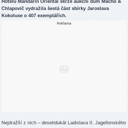
Hotelu Mandarin Oriental skrze aukční dům Macho &
Chlapovič vydražila šestá část sbírky Jaroslava
Kokoluse o 407 exemplářích.
Nejdražší z nich – desetidukát Ladislava II. Jagellonského