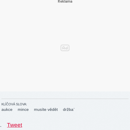
KLÍČOVÁ SLOVA:
aukce
mince
musíte vědět
držba¨
.
Tweet