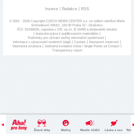
Inzerce
Redakce
RSS
© 2001 - 2026 Copyright
CZECH NEWS CENTER a.s.
se sídlem náměstí Marie
Schmolkové 3493/1, 100 00 Praha 10 - Strašnice,
IČO: 02346826, zapsána v OR, sp.zn. B 19490 a dodavatelé obsahu
Autorská práva k publikovaným materiálům
Podmínky pro užívání služby informační společnosti
Informace o zpracování osobních údajů
Cookies
Nastavení soukromí
Vlastnická struktura
Jednotná kontaktní místa / Single Points od Contact
Transparency report
Žhavé drby
Maléry
Musíte vědět!
Láska a sex
Retr