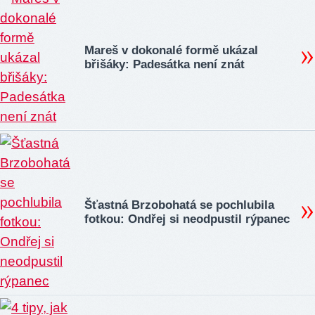
Mareš v dokonalé formě ukázal
břišáky: Padesátka není znát
Šťastná Brzobohatá se pochlubila
fotkou: Ondřej si neodpustil rýpanec