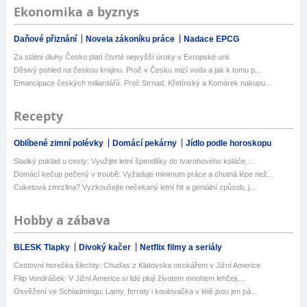
Ekonomika a byznys
Daňové přiznání
Novela zákoníku práce
Nadace EPCG
Za státní dluhy Česko platí čtvrté nejvyšší úroky v Evropské unii
Děsivý pohled na českou krajinu. Proč v Česku mizí voda a jak k tomu p...
Emancipace českých miliardářů. Proč Strnad, Křetínský a Komárek nakupu...
Recepty
Oblíbené zimní polévky
Domácí pekárny
Jídlo podle horoskopu
Sladký poklad u cesty: Využijte letní špendlíky do tvarohového koláče,...
Domácí kečup pečený v troubě: Vyžaduje minimum práce a chutná lépe než...
Cuketová zmrzlina? Vyzkoušejte nečekaný letní hit a geniální způsob, j...
Hobby a zábava
BLESK Tlapky
Divoký kačer
Netflix filmy a seriály
Cestovní horečka šlechty: Chuďas z Klatovska otrokářem v Jižní Americe
Filip Vondrášek: V Jižní Americe si lidé plují životem mnohem lehčeji,...
Osvěžení ve Schladmingu: Lamy, ferraty i koulovačka v létě jsou jen pá...