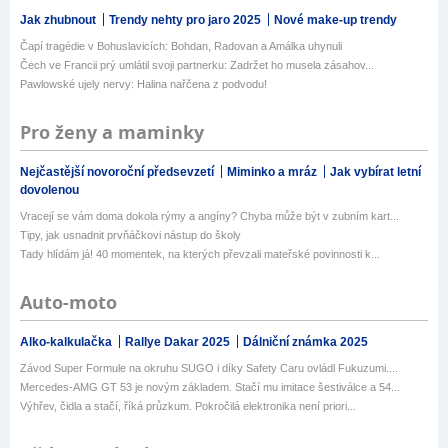
Jak zhubnout
Trendy nehty pro jaro 2025
Nové make-up trendy
Čapí tragédie v Bohuslavicích: Bohdan, Radovan a Amálka uhynuli
Čech ve Francii prý umlátil svoji partnerku: Zadržet ho musela zásahov...
Pawlowské ujely nervy: Halina nařčena z podvodu!
Pro ženy a maminky
Nejčastější novoroční předsevzetí
Miminko a mráz
Jak vybírat letní
dovolenou
Vracejí se vám doma dokola rýmy a angíny? Chyba může být v zubním kart...
Tipy, jak usnadnit prvňáčkovi nástup do školy
Tady hlídám já! 40 momentek, na kterých převzali mateřské povinnosti k...
Auto-moto
Alko-kalkulačka
Rallye Dakar 2025
Dálniční známka 2025
Závod Super Formule na okruhu SUGO i díky Safety Caru ovládl Fukuzumi....
Mercedes-AMG GT 53 je novým základem. Stačí mu imitace šestiválce a 54...
Výhřev, čidla a stačí, říká průzkum. Pokročilá elektronika není priori...