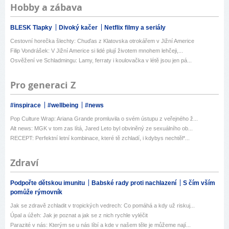
Hobby a zábava
BLESK Tlapky
Divoký kačer
Netflix filmy a seriály
Cestovní horečka šlechty: Chuďas z Klatovska otrokářem v Jižní Americe
Filip Vondrášek: V Jižní Americe si lidé plují životem mnohem lehčeji,...
Osvěžení ve Schladmingu: Lamy, ferraty i koulovačka v létě jsou jen pá...
Pro generaci Z
#inspirace
#wellbeing
#news
Pop Culture Wrap: Ariana Grande promluvila o svém ústupu z veřejného ž...
Alt news: MGK v tom zas lítá, Jared Leto byl obviněný ze sexuálního ob...
RECEPT: Perfektní letní kombinace, které tě zchladí, i kdybys nechtěl*...
Zdraví
Podpořte dětskou imunitu
Babské rady proti nachlazení
S čím vším
pomůže rýmovník
Jak se zdravě zchladit v tropických vedrech: Co pomáhá a kdy už riskuj...
Úpal a úžeh: Jak je poznat a jak se z nich rychle vyléčit
Parazité v nás: Kterým se u nás líbí a kde v našem těle je můžeme nají...