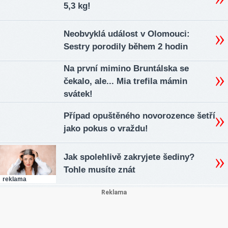
5,3 kg!
Neobvyklá událost v Olomouci:
Sestry porodily během 2 hodin
Na první mimino Bruntálska se
čekalo, ale... Mia trefila mámin
svátek!
Případ opuštěného novorozence šetří
jako pokus o vraždu!
Jak spolehlivě zakryjete šediny?
Tohle musíte znát
reklama