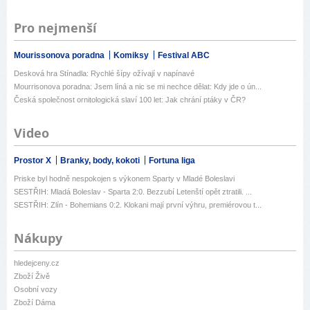
Pro nejmenší
Mourissonova poradna
Komiksy
Festival ABC
Desková hra Stínadla: Rychlé šípy ožívají v napínavé
Mourrisonova poradna: Jsem líná a nic se mi nechce dělat: Kdy jde o ún...
Česká společnost ornitologická slaví 100 let: Jak chrání ptáky v ČR?
Video
Prostor X
Branky, body, kokoti
Fortuna liga
Priske byl hodně nespokojen s výkonem Sparty v Mladé Boleslavi
SESTŘIH: Mladá Boleslav - Sparta 2:0. Bezzubí Letenští opět ztratili. ...
SESTŘIH: Zlín - Bohemians 0:2. Klokani mají první výhru, premiérovou t...
Nákupy
hledejceny.cz
Zboží Živě
Osobní vozy
Zboží Dáma