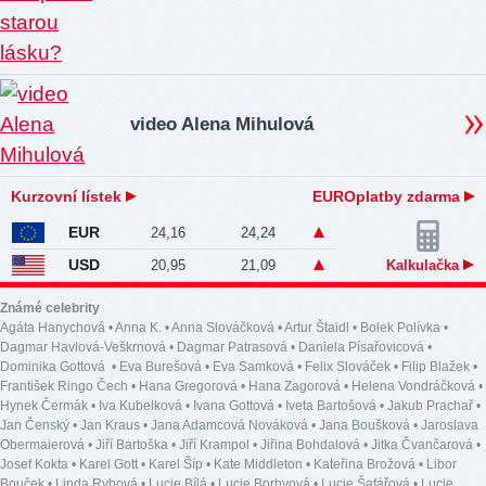
video Alena Mihulová
Kurzovní lístek
EUROplatby zdarma
EUR
24,16
24,24
USD
20,95
21,09
Kalkulačka
Známé celebrity
Agáta Hanychová
•
Anna K.
•
Anna Slováčková
•
Artur Štaidl
•
Bolek Polívka
•
Dagmar Havlová-Veškrnová
•
Dagmar Patrasová
•
Daniela Písařovicová
•
Dominika Gottová
•
Eva Burešová
•
Eva Samková
•
Felix Slováček
•
Filip Blažek
•
František Ringo Čech
•
Hana Gregorová
•
Hana Zagorová
•
Helena Vondráčková
•
Hynek Čermák
•
Iva Kubelková
•
Ivana Gottová
•
Iveta Bartošová
•
Jakub Prachař
•
Jan Čenský
•
Jan Kraus
•
Jana Adamcová Nováková
•
Jana Boušková
•
Jaroslava
Obermaierová
•
Jiří Bartoška
•
Jiří Krampol
•
Jiřina Bohdalová
•
Jitka Čvančarová
•
Josef Kokta
•
Karel Gott
•
Karel Šíp
•
Kate Middleton
•
Kateřina Brožová
•
Libor
Bouček
•
Linda Rybová
•
Lucie Bílá
•
Lucie Borhyová
•
Lucie Šafářová
•
Lucie