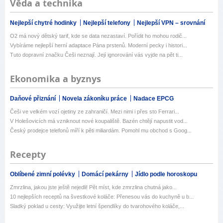
Věda a technika
Nejlepší chytré hodinky
Nejlepší telefony
Nejlepší VPN – srovnání
O2 má nový dětský tarif, kde se data nezastaví. Pořídit ho mohou rodič...
Vybíráme nejlepší herní adaptace Pána prstenů. Moderní pecky i histori...
Tuto dopravní značku Češi neznají. Její ignorování vás vyjde na pět ti...
Ekonomika a byznys
Daňové přiznání
Novela zákoníku práce
Nadace EPCG
Češi ve velkém vozí ojetiny ze zahraničí. Mezi nimi i přes sto Ferrari...
V Holešovicích má vzniknout nové koupaliště. Bazén chtějí napustit vod...
Český prodejce telefonů míří k pěti miliardám. Pomohl mu obchod s Goog...
Recepty
Oblíbené zimní polévky
Domácí pekárny
Jídlo podle horoskopu
Zmrzlina, jakou jste ještě nejedli! Pět míst, kde zmrzlina chutná jako...
10 nejlepších receptů na švestkové koláče: Přenesou vás do kuchyně u b...
Sladký poklad u cesty: Využijte letní špendlíky do tvarohového koláče,...