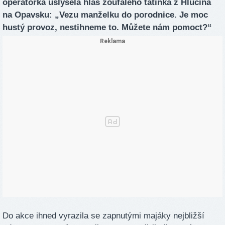
operátorka uslyšela hlas zoufalého tatínka z Hlučína
na Opavsku: „Vezu manželku do porodnice. Je moc
hustý provoz, nestihneme to. Můžete nám pomoct?“
Do akce ihned vyrazila se zapnutými majáky nejbližší