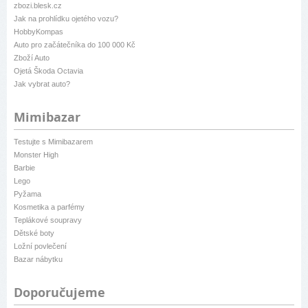
zbozi.blesk.cz
Jak na prohlídku ojetého vozu?
HobbyKompas
Auto pro začátečníka do 100 000 Kč
Zboží Auto
Ojetá Škoda Octavia
Jak vybrat auto?
Mimibazar
Testujte s Mimibazarem
Monster High
Barbie
Lego
Pyžama
Kosmetika a parfémy
Teplákové soupravy
Dětské boty
Ložní povlečení
Bazar nábytku
Doporučujeme