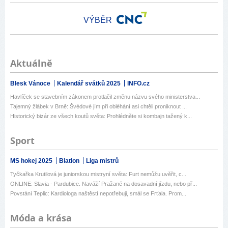
VÝBĚR
Aktuálně
Blesk Vánoce
Kalendář svátků 2025
INFO.cz
Havlíček se stavebním zákonem protlačil změnu názvu svého ministerstva...
Tajemný žlábek v Brně: Švédové jím při obléhání asi chtěli proniknout ...
Historický bizár ze všech koutů světa: Prohlédněte si kombajn tažený k...
Sport
MS hokej 2025
Biatlon
Liga mistrů
Tyčkařka Krutilová je juniorskou mistryní světa: Furt nemůžu uvěřit, c...
ONLINE: Slavia - Pardubice. Naváží Pražané na dosavadní jízdu, nebo př...
Povstání Teplic: Kardiologa naštěstí nepotřebuji, smál se Frťala. Prom...
Móda a krása