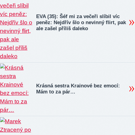
EVA (35): Šéf mi za večeři slíbil víc
peněz: Nejdřív šlo o nevinný flirt, pak
ale zašel příliš daleko
Krásná sestra Krainové bez emocí:
Mám to za pár…