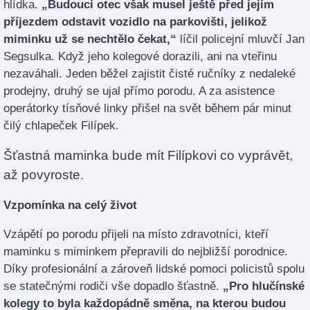
hlídka.
„Budoucí otec však musel ještě před jejím
příjezdem odstavit vozidlo na parkovišti, jelikož
miminku už se nechtělo čekat,“
líčil policejní mluvčí Jan
Segsulka. Když jeho kolegové dorazili, ani na vteřinu
nezaváhali. Jeden běžel zajistit čisté ručníky z nedaleké
prodejny, druhý se ujal přímo porodu. A za asistence
operátorky tísňové linky přišel na svět během pár minut
čilý chlapeček Filípek.
Šťastná maminka bude mít Filípkovi co vyprávět,
až povyroste.
Vzpomínka na celý život
Vzápětí po porodu přijeli na místo zdravotníci, kteří
maminku s miminkem přepravili do nejbližší porodnice.
Díky profesionální a zároveň lidské pomoci policistů spolu
se statečnými rodiči vše dopadlo šťastně.
„Pro hlučínské
kolegy to byla každopádně směna, na kterou budou