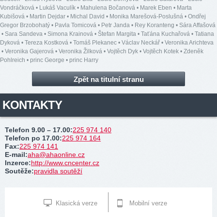
Vondráčková
•
Lukáš Vaculík
•
Mahulena Bočanová
•
Marek Eben
•
Marta
Kubišová
•
Martin Dejdar
•
Michal David
•
Monika Marešová-Poslušná
•
Ondřej
Gregor Brzobohatý
•
Pavla Tomicová
•
Petr Janda
•
Rey Koranteng
•
Sára Affašová
•
Sara Sandeva
•
Simona Krainová
•
Štefan Margita
•
Taťána Kuchařová
•
Tatiana
Dyková
•
Tereza Kostková
•
Tomáš Plekanec
•
Václav Neckář
•
Veronika Arichteva
•
Veronika Gajerová
•
Veronika Žilková
•
Vojtěch Dyk
•
Vojtěch Kotek
•
Zdeněk
Pohlreich
•
princ George
•
princ Harry
Zpět na titulní stranu
KONTAKTY
Telefon 9.00 – 17.00
:
225 974 140
Telefon po 17.00
:
225 974 164
Fax
:
225 974 141
E-mail
:
aha@ahaonline.cz
Inzerce
:
http://www.cncenter.cz
Soutěže
:
pravidla soutěží
Klasická verze
Mobilní verze