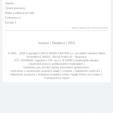
Starjob
České podcasty
Rádio a zábava pro děti
Frekvence 1
Evropa 2
patička vygenerovaná: 09:40:19 09.08.2026
Inzerce
Redakce
RSS
© 2001 - 2026 Copyright
CZECH NEWS CENTER a.s.
se sídlem náměstí Marie
Schmolkové 3493/1, 100 00 Praha 10 - Strašnice,
IČO: 02346826, zapsána v OR, sp.zn. B 19490 a dodavatelé obsahu
Autorská práva k publikovaným materiálům
Podmínky pro užívání služby informační společnosti
Informace o zpracování osobních údajů
Cookies
Nastavení soukromí
Vlastnická struktura
Jednotná kontaktní místa / Single Points od Contact
Transparency report