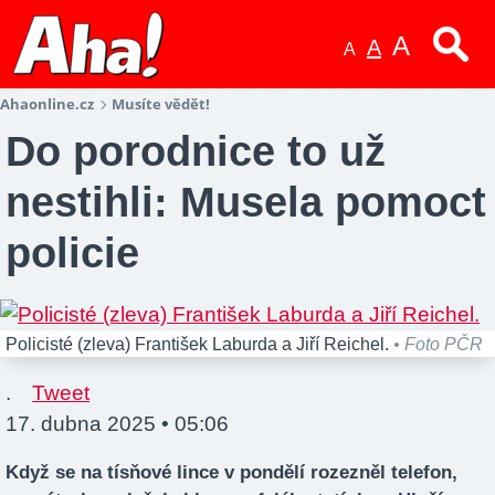
A
A
A
Ahaonline.cz
Musíte vědět!
Do porodnice to už
nestihli: Musela pomoct
policie
Policisté (zleva) František Laburda a Jiří Reichel.
• Foto PČR
.
Tweet
17. dubna 2025 • 05:06
Když se na tísňové lince v pondělí rozezněl telefon,