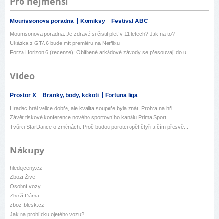
Pro nejmenší
Mourissonova poradna
Komiksy
Festival ABC
Mourrisonova poradna: Je zdravé si čistit pleť v 11 letech? Jak na to?
Ukázka z GTA 6 bude mít premiéru na Netflixu
Forza Horizon 6 (recenze): Oblíbené arkádové závody se přesouvají do u...
Video
Prostor X
Branky, body, kokoti
Fortuna liga
Hradec hrál velice dobře, ale kvalita soupeře byla znát. Prohra na hři...
Závěr tiskové konference nového sportovního kanálu Prima Sport
Tvůrci StarDance o změnách: Proč budou porotci opět čtyři a čím přesvě...
Nákupy
hledejceny.cz
Zboží Živě
Osobní vozy
Zboží Dáma
zbozi.blesk.cz
Jak na prohlídku ojetého vozu?