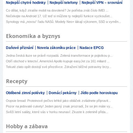
Nejlepší chytré hodinky
Nejlepší telefony
Nejlepší VPN – srovnání
Co dělat, když ztratíte mobil na dovolené? Je potřeba znát číslo IMEI ...
Nečekejte na Android 17. Už teď si můžete ty nejlepší funkce vyzkoušet...
Synology má „novou“ řadu NASů. Modely Neo+ lákají výkonem, SSD a vyměn...
Ekonomika a byznys
Daňové přiznání
Novela zákoníku práce
Nadace EPCG
Jedna česká iluze se právě rozpadá. Zelená transformace je pojistkou p...
Obří obchod v letectví. Americké Apollo kupuje easyJet za 161 miliard ...
Tekuté zlato opět dostojí své přezdívce. Zdražení běžné potraviny brzy...
Recepty
Oblíbené zimní polévky
Domácí pekárny
Jídlo podle horoskopu
Oopsie bread: Proteinové pečivo lehké jako obláček zvládnete připravit...
Pozor na jedovaté cukety! Jeden jasný znak prozradí, že se jim máte vy...
Svěží letní saláty, které vás v horku neunaví: Zkuste k zelenině přida...
Hobby a zábava