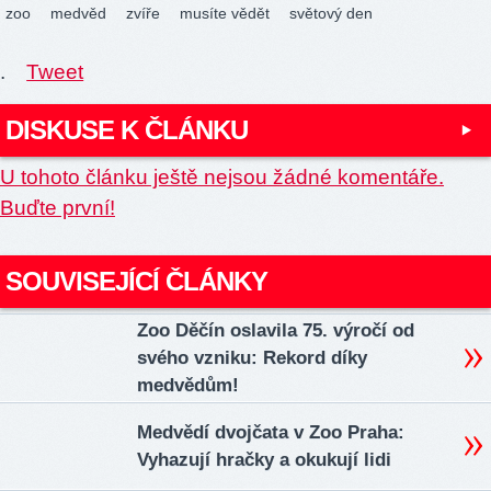
zoo
medvěd
zvíře
musíte vědět
světový den
.
Tweet
DISKUSE K ČLÁNKU
U tohoto článku ještě nejsou žádné komentáře.
Buďte první!
SOUVISEJÍCÍ ČLÁNKY
Zoo Děčín oslavila 75. výročí od
svého vzniku: Rekord díky
medvědům!
Medvědí dvojčata v Zoo Praha:
Vyhazují hračky a okukují lidi