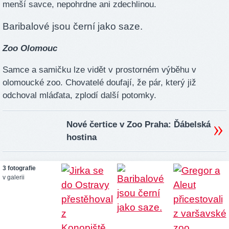
menší savce, nepohrdne ani zdechlinou.
Baribalové jsou černí jako saze.
Zoo Olomouc
Samce a samičku lze vidět v prostorném výběhu v
olomoucké zoo. Chovatelé doufají, že pár, který již
odchoval mláďata, zplodí další potomky.
Nové čertice v Zoo Praha: Ďábelská
hostina
3 fotografie
v galerii