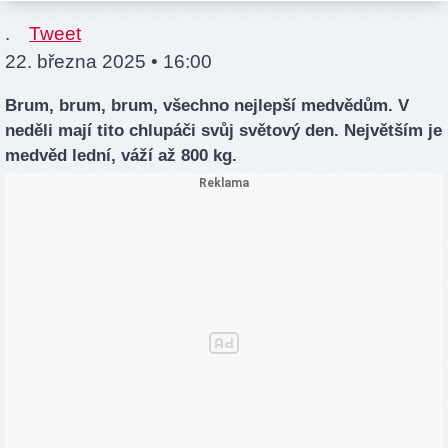
.
Tweet
22. března 2025 • 16:00
Brum, brum, brum, všechno nejlepší medvědům. V
neděli mají tito chlupáči svůj světový den. Největším je
medvěd lední, váží až 800 kg.