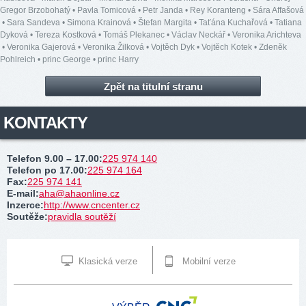
Gregor Brzobohatý
•
Pavla Tomicová
•
Petr Janda
•
Rey Koranteng
•
Sára Affašová
•
Sara Sandeva
•
Simona Krainová
•
Štefan Margita
•
Taťána Kuchařová
•
Tatiana
Dyková
•
Tereza Kostková
•
Tomáš Plekanec
•
Václav Neckář
•
Veronika Arichteva
•
Veronika Gajerová
•
Veronika Žilková
•
Vojtěch Dyk
•
Vojtěch Kotek
•
Zdeněk
Pohlreich
•
princ George
•
princ Harry
Zpět na titulní stranu
KONTAKTY
Telefon 9.00 – 17.00
:
225 974 140
Telefon po 17.00
:
225 974 164
Fax
:
225 974 141
E-mail
:
aha@ahaonline.cz
Inzerce
:
http://www.cncenter.cz
Soutěže
:
pravidla soutěží
Klasická verze
Mobilní verze