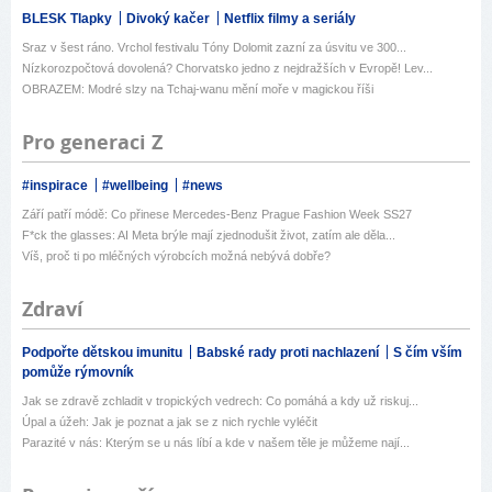
BLESK Tlapky
Divoký kačer
Netflix filmy a seriály
Sraz v šest ráno. Vrchol festivalu Tóny Dolomit zazní za úsvitu ve 300...
Nízkorozpočtová dovolená? Chorvatsko jedno z nejdražších v Evropě! Lev...
OBRAZEM: Modré slzy na Tchaj-wanu mění moře v magickou říši
Pro generaci Z
#inspirace
#wellbeing
#news
Září patří módě: Co přinese Mercedes-Benz Prague Fashion Week SS27
F*ck the glasses: AI Meta brýle mají zjednodušit život, zatím ale děla...
Víš, proč ti po mléčných výrobcích možná nebývá dobře?
Zdraví
Podpořte dětskou imunitu
Babské rady proti nachlazení
S čím vším
pomůže rýmovník
Jak se zdravě zchladit v tropických vedrech: Co pomáhá a kdy už riskuj...
Úpal a úžeh: Jak je poznat a jak se z nich rychle vyléčit
Parazité v nás: Kterým se u nás líbí a kde v našem těle je můžeme nají...