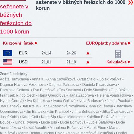
seženete v běžných řetězcích do 1000
korun
Kurzovní lístek
EUROplatby zdarma
EUR
24,14
24,26
USD
21,01
21,19
Kalkulačka
Známé celebrity
Agáta Hanychová
•
Anna K.
•
Anna Slováčková
•
Artur Štaidl
•
Bolek Polívka
•
Dagmar Havlová-Veškrnová
•
Dagmar Patrasová
•
Daniela Písařovicová
•
Dominika Gottová
•
Eva Burešová
•
Eva Samková
•
Felix Slováček
•
Filip Blažek
•
František Ringo Čech
•
Hana Gregorová
•
Hana Zagorová
•
Helena Vondráčková
•
Hynek Čermák
•
Iva Kubelková
•
Ivana Gottová
•
Iveta Bartošová
•
Jakub Prachař
•
Jan Čenský
•
Jan Kraus
•
Jana Adamcová Nováková
•
Jana Boušková
•
Jaroslava
Obermaierová
•
Jiří Bartoška
•
Jiří Krampol
•
Jiřina Bohdalová
•
Jitka Čvančarová
•
Josef Kokta
•
Karel Gott
•
Karel Šíp
•
Kate Middleton
•
Kateřina Brožová
•
Libor
Bouček
•
Linda Rybová
•
Lucie Bílá
•
Lucie Borhyová
•
Lucie Šafářová
•
Lucie
Vondráčková
•
Lukáš Vaculík
•
Mahulena Bočanová
•
Marek Eben
•
Marta
Kubišová
•
Martin Dejdar
•
Michal David
•
Monika Marešová-Poslušná
•
Ondřej