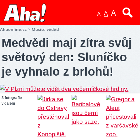
A
A
A
Ahaonline.cz
Musíte vědět!
Medvědi mají zítra svůj
světový den: Sluníčko
je vyhnalo z brlohů!
3 fotografie
v galerii