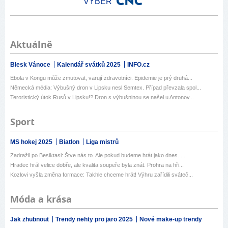
VÝBĚR
Aktuálně
Blesk Vánoce
Kalendář svátků 2025
INFO.cz
Ebola v Kongu může zmutovat, varují zdravotníci. Epidemie je prý druhá...
Německá média: Výbušný dron v Lipsku nesl Semtex. Případ převzala spol...
Teroristický útok Rusů v Lipsku!? Dron s výbušninou se našel u Antonov...
Sport
MS hokej 2025
Biatlon
Liga mistrů
Zadražil po Besiktasi: Štve nás to. Ale pokud budeme hrát jako dnes......
Hradec hrál velice dobře, ale kvalita soupeře byla znát. Prohra na hři...
Kozlovi vyšla změna formace: Takhle chceme hrát! Výhru zařídili sváteč...
Móda a krása
Jak zhubnout
Trendy nehty pro jaro 2025
Nové make-up trendy