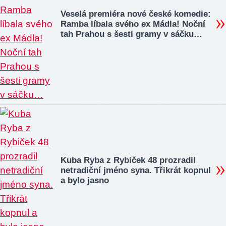
Veselá premiéra nové české komedie:
Ramba líbala svého ex Mádla! Noční
tah Prahou s šesti gramy v sáčku…
Kuba Ryba z Rybiček 48 prozradil
netradiční jméno syna. Třikrát kopnul
a bylo jasno