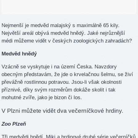
Nejmenší je medvěd malajský s maximálně 65 kily.
Největší areál obývá medvěd hnědý. Jaké nejrůznější
médi můžeme vidět v českých zoologických zahradách?
Medvěd hnědý
Vzácně se vyskytuje i na území Česka. Navzdory
obecným představám, že jde o krvelačnou šelmu, se živí
převážně rostlinnou potravou. Jsou-li však okolnosti
příznivé, díky svým rozměrům dokáže skolit i tak
mohutné zvíře, jako je bizon či los.
V Plzni můžete vidět dva večerníčkové hrdiny.
Zoo Plzeň
Tři medvědi hnědí, Miki a hrdinové druhé série večerníčků