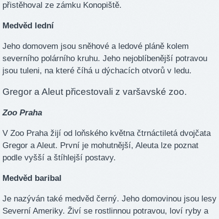
přistěhoval ze zámku Konopiště.
Medvěd lední
Jeho domovem jsou sněhové a ledové pláně kolem
severního polárního kruhu. Jeho nejoblíbenější potravou
jsou tuleni, na které číhá u dýchacích otvorů v ledu.
Gregor a Aleut přicestovali z varšavské zoo.
Zoo Praha
V Zoo Praha žijí od loňského května čtrnáctiletá dvojčata
Gregor a Aleut. První je mohutnější, Aleuta lze poznat
podle vyšší a štíhlejší postavy.
Medvěd baribal
Je nazýván také medvěd černý. Jeho domovinou jsou lesy
Severní Ameriky. Živí se rostlinnou potravou, loví ryby a