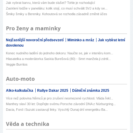
Jak vybrat barvu, která vám bude slušet? Tohle je rozhodující
Zasklení lodžie v paneláku: kolik stojí, co musí schválit SVJ a kdy se...
Šmiky šmiky u Bereniky. Kohoutová se rozhodla zásadně změnit účes
Pro ženy a maminky
Nejčastější novoroční předsevzetí
Miminko a mráz
Jak vybírat letní
dovolenou
Konec nudného ladění do jednoho dekoru: Naučte se, jak v interiéru kom...
Hlasatelka a moderátorka Saskia Burešová (80) - Smrt manžela ji zdrtil...
Veggie Burritos
Auto-moto
Alko-kalkulačka
Rallye Dakar 2025
Dálniční známka 2025
Více než polovina Němců je pro zrušení neomezené rychlosti. Vláda řekl...
Manthey slaví 30 let: Dopřejte svému Porsche závodní DNA z Nürburgring...
Dacia, Ford i Suzuki zastavují linky. Vyschlý Dunaj drtí energetiku Ba...
Věda a technika