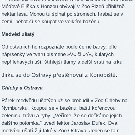
Méďové Eliška s Honzou obývají v Zoo Plzeň přibližně
hektar lesa. Mohou tu šplhat po stromech, hrabat se v
zemi, běhat či se koupat ve velkém bazénu.
Medvěd ušatý
Od ostatních ho rozpoznáte podle černé barvy, bílé
náprsenky ve tvaru písmene »V« či »Y«, kulatých
nepřiléhavých uší, štíhlejší tlamy a delší srsti na krku.
Jirka se do Ostravy přestěhoval z Konopiště.
Chleby a Ostrava
Párek medvědů ušatých už se probudil v Zoo Chleby na
Nymbursku. Koupou se v bazénu, baští kořenovou
zeleninu, trávu a ryby. „Věříme, že se dočkáme jejich
dalšího potomka,“ uvedl lektor Jaroslav Dufek. Dva
medvědi ušatí žijí také v Zoo Ostrava. Jeden se tam