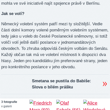
mohla ve své iniciativě najít spojence právě v Berlínu.
Jak se volí?
Německý volební systém patří mezi ty složitější. Vedle
části dolní komory volené poměrným volebním systémem,
tedy jako u voleb do české Poslanecké sněmovny, si totiž
voliči volí ještě další poslance v jednomandátových
obvodech. To zhruba odpovídá českým volbám do Senátu.
Každý občan tak má ve volební místnosti k dispozici dva
hlasy. Jeden pro kandidátku jím preferované strany, jeden
pro konkrétního poslance v jeho obvodu.
Smetana se pustila do Babiše:
Slova o bílém prášku
3 fotografie
v galerii