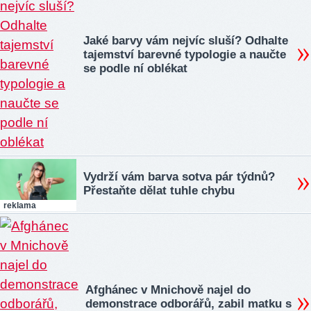
Jaké barvy vám nejvíc sluší? Odhalte
tajemství barevné typologie a naučte
se podle ní oblékat
Vydrží vám barva sotva pár týdnů?
Přestaňte dělat tuhle chybu
reklama
Afghánec v Mnichově najel do
demonstrace odborářů, zabil matku s