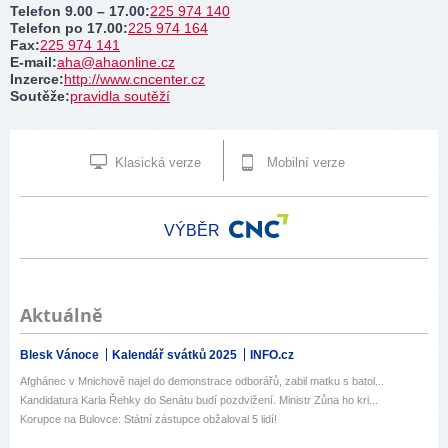
Telefon 9.00 – 17.00
:
225 974 140
Telefon po 17.00
:
225 974 164
Fax
:
225 974 141
E-mail
:
aha@ahaonline.cz
Inzerce
:
http://www.cncenter.cz
Soutěže
:
pravidla soutěží
Klasická verze
Mobilní verze
VÝBĚR
Aktuálně
Blesk Vánoce
Kalendář svátků 2025
INFO.cz
Afghánec v Mnichově najel do demonstrace odborářů, zabil matku s batol...
Kandidatura Karla Řehky do Senátu budí pozdvižení. Ministr Zůna ho kri...
Korupce na Bulovce: Státní zástupce obžaloval 5 lidí!