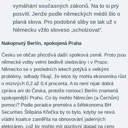
vymáhání současných zákonů. Na to si prý
posvítí. Jenže podle německých médií šlo o
planá slova. Pro podobné sliby se tak už v
Německu vžilo sloveso „scholzovat“.
Nakopnutý Berlín, spokojená Praha
Česku se občas přezdívá další spolková země. Proto jsou
německé volby velmi bedlivě sledovány i v Praze.
Německo se v posledních letech potýká s velkými
problémy, odhady říkají, že letos by mohla ekonomika růst
o mizivých 0,2 až 0,4 procenta. A to není nijak dobrá
zpráva ani do Česka, protože rostoucí Berlín znamená
spokojenější Prahu. Co by mohlo Němcům (a Čechům)
pomoci? Podle poradce premiéra a šéfekonoma BH
Securities Štěpána Křečka by to bylo, kdyby se nová
vládní koalice zaměřila na obnovování jaderných
elektráren, což by mohlo mít pozitivní dopad na ceny