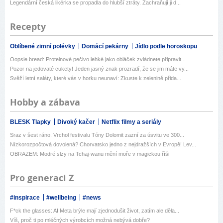
Legendární česká likérka se propadla do hlubší ztráty. Zachraňují ji d...
Recepty
Oblíbené zimní polévky
Domácí pekárny
Jídlo podle horoskopu
Oopsie bread: Proteinové pečivo lehké jako obláček zvládnete připravit...
Pozor na jedovaté cukety! Jeden jasný znak prozradí, že se jim máte vy...
Svěží letní saláty, které vás v horku neunaví: Zkuste k zelenině přida...
Hobby a zábava
BLESK Tlapky
Divoký kačer
Netflix filmy a seriály
Sraz v šest ráno. Vrchol festivalu Tóny Dolomit zazní za úsvitu ve 300...
Nízkorozpočtová dovolená? Chorvatsko jedno z nejdražších v Evropě! Lev...
OBRAZEM: Modré slzy na Tchaj-wanu mění moře v magickou říši
Pro generaci Z
#inspirace
#wellbeing
#news
F*ck the glasses: AI Meta brýle mají zjednodušit život, zatím ale děla...
Víš, proč ti po mléčných výrobcích možná nebývá dobře?