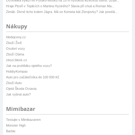
Ochmelka vylezl ve Frýdku-Místku na 15 m vysokou lezeckou stěnu. (srpe...
Hraje Plzeň v Teplicích o Martina Hyského? Slavia při chuti a Roman Ma...
Zimák: Divné ticho kolem Jágra. Má se Kometa bát Zbrojovky? Jak posklá...
Nákupy
hledejceny.cz
Zboží Živě
Osobní vozy
Zboží Dáma
zbozi.blesk.cz
Jak na prohlídku ojetého vozu?
HobbyKompas
Auto pro začátečníka do 100 000 Kč
Zboží Auto
Ojetá Škoda Octavia
Jak vybrat auto?
Mimibazar
Testujte s Mimibazarem
Monster High
Barbie