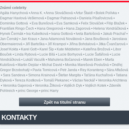
Známé celebrity
Agáta Hanychová
•
Anna K.
•
Anna Slováčková
•
Artur Štaidl
•
Bolek Polívka
•
Dagmar Havlová-Veškrnová
•
Dagmar Patrasová
•
Daniela Písařovicová
•
Dominika Gottová
•
Eva Burešová
•
Eva Samková
•
Felix Slováček
•
Filip Blažek
•
František Ringo Čech
•
Hana Gregorová
•
Hana Zagorová
•
Helena Vondráčková
•
Hynek Čermák
•
Iva Kubelková
•
Ivana Gottová
•
Iveta Bartošová
•
Jakub Prachař
•
Jan Čenský
•
Jan Kraus
•
Jana Adamcová Nováková
•
Jana Boušková
•
Jaroslava
Obermaierová
•
Jiří Bartoška
•
Jiří Krampol
•
Jiřina Bohdalová
•
Jitka Čvančarová
•
Josef Kokta
•
Karel Gott
•
Karel Šíp
•
Kate Middleton
•
Kateřina Brožová
•
Libor
Bouček
•
Linda Rybová
•
Lucie Bílá
•
Lucie Borhyová
•
Lucie Šafářová
•
Lucie
Vondráčková
•
Lukáš Vaculík
•
Mahulena Bočanová
•
Marek Eben
•
Marta
Kubišová
•
Martin Dejdar
•
Michal David
•
Monika Marešová-Poslušná
•
Ondřej
Gregor Brzobohatý
•
Pavla Tomicová
•
Petr Janda
•
Rey Koranteng
•
Sára Affašová
•
Sara Sandeva
•
Simona Krainová
•
Štefan Margita
•
Taťána Kuchařová
•
Tatiana
Dyková
•
Tereza Kostková
•
Tomáš Plekanec
•
Václav Neckář
•
Veronika Arichteva
•
Veronika Gajerová
•
Veronika Žilková
•
Vojtěch Dyk
•
Vojtěch Kotek
•
Zdeněk
Pohlreich
•
princ George
•
princ Harry
Zpět na titulní stranu
KONTAKTY