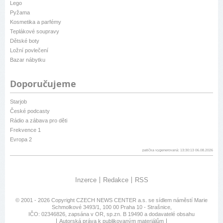
Lego
Pyžama
Kosmetika a parfémy
Teplákové soupravy
Dětské boty
Ložní povlečení
Bazar nábytku
Doporučujeme
Starjob
České podcasty
Rádio a zábava pro děti
Frekvence 1
Evropa 2
patička vygenerovaná: 13:30:13 06.08.2026
Inzerce
Redakce
RSS
© 2001 - 2026 Copyright
CZECH NEWS CENTER a.s.
se sídlem náměstí Marie
Schmolkové 3493/1, 100 00 Praha 10 - Strašnice,
IČO: 02346826, zapsána v OR, sp.zn. B 19490 a dodavatelé obsahu
Autorská práva k publikovaným materiálům