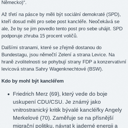
Německo)“.
Až třetí na pásce by měli být sociální demokraté (SPD),
kteří dosud měli pro sebe post kancléře. Neočekává se
ale, že by se jim povedlo tento post pro sebe uhájit. SPD
podporuje zhruba 15 procent voličů.
Dalšími stranami, které se zřejmě dostanou do
Bundestagu, jsou němečtí Zelení a strana Levice. Na
hraně zvolitelnosti se pohybují strany FDP a konzervativní
levicová strana Sahry Wagenknechtové (BSW).
Kdo by mohl být kancléřem
Friedrich Merz (69), který vede do boje
uskupení CDU/CSU. Je známý jako
vnitrostranický kritik bývalé kancléřky Angely
Merkelové (70). Zaměřuje se na přísnější
migrační politiku, návrat k jaderné energii a