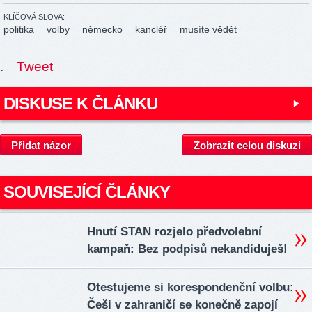
KLÍČOVÁ SLOVA:
politika
volby
německo
kancléř
musíte vědět
.
Tweet
DISKUSE K ČLÁNKU
Přidat názor
Zobrazit celou diskuzi
SOUVISEJÍCÍ ČLÁNKY
Hnutí STAN rozjelo předvolební
kampaň: Bez podpisů nekandiduješ!
Otestujeme si korespondenční volbu:
Češi v zahraničí se konečně zapojí