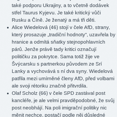
také podporu Ukrajiny, a to včetně dodávek
střel Taurus Kyjevu. Je také kritický vůči
Rusku a Číně. Je ženatý a má tři děti.
Alice Wiedelová (46) stojí v čele AfD, strany,
který prosazuje „tradiční hodnoty“, uzavřela by
hranice a odmítá sňatky stejnopohlavních
párů. Jenže právě tady kritici označují
političku za pokrytce. Sama totiž žije ve
Švýcarsku s partnerkou původem ze Srí
Lanky a vychovává s ní dva syny. Wiedelová
patřila mezi umírněné členy AfD, před volbami
ale svoji rétoriku značně přitvrdila.
Olaf Scholz (66) v čele SPD zastával post
kancléře, je ale velmi pravděpodobné, že svůj
post neobhájí. Na poli imigrační politiky nic
měnit nechce, postačí podle něj důsledné