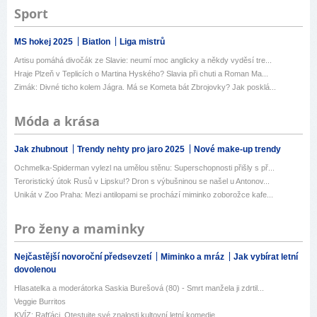
Sport
MS hokej 2025
Biatlon
Liga mistrů
Artisu pomáhá divočák ze Slavie: neumí moc anglicky a někdy vyděsí tre...
Hraje Plzeň v Teplicích o Martina Hyského? Slavia při chuti a Roman Ma...
Zimák: Divné ticho kolem Jágra. Má se Kometa bát Zbrojovky? Jak posklá...
Móda a krása
Jak zhubnout
Trendy nehty pro jaro 2025
Nové make-up trendy
Ochmelka-Spiderman vylezl na umělou stěnu: Superschopnosti přišly s př...
Teroristický útok Rusů v Lipsku!? Dron s výbušninou se našel u Antonov...
Unikát v Zoo Praha: Mezi antilopami se prochází miminko zoborožce kafe...
Pro ženy a maminky
Nejčastější novoroční předsevzetí
Miminko a mráz
Jak vybírat letní
dovolenou
Hlasatelka a moderátorka Saskia Burešová (80) - Smrt manžela ji zdrtil...
Veggie Burritos
KVÍZ: Rafťáci. Otestujte své znalosti kultovní letní komedie