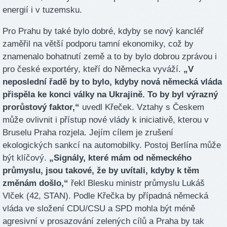
energií i v tuzemsku.
Pro Prahu by také bylo dobré, kdyby se nový kancléř
zaměřil na větší podporu tamní ekonomiky, což by
znamenalo bohatnutí země a to by bylo dobrou zprávou i
pro české exportéry, kteří do Německa vyváží.
„V
neposlední řadě by to bylo, kdyby nová německá vláda
přispěla ke konci války na Ukrajině. To by byl výrazný
prorůstový faktor,“
uvedl Křeček. Vztahy s Českem
může ovlivnit i přístup nové vlády k iniciativě, kterou v
Bruselu Praha rozjela. Jejím cílem je zrušení
ekologických sankcí na automobilky. Postoj Berlína může
být klíčový.
„Signály, které mám od německého
průmyslu, jsou takové, že by uvítali, kdyby k těm
změnám došlo,“
řekl Blesku ministr průmyslu Lukáš
Vlček (42, STAN). Podle Křečka by případná německá
vláda ve složení CDU/CSU a SPD mohla být méně
agresivní v prosazování zelených cílů a Praha by tak