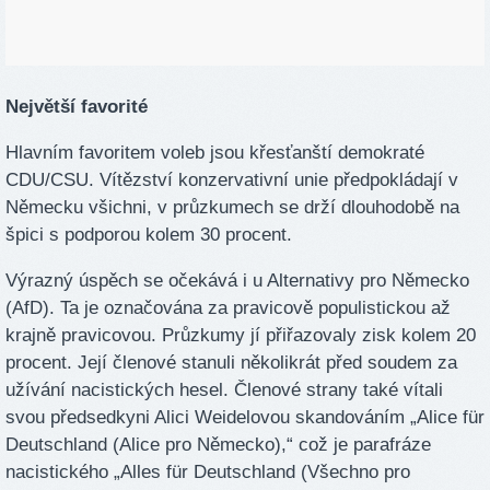
Největší favorité
Hlavním favoritem voleb jsou křesťanští demokraté
CDU/CSU. Vítězství konzervativní unie předpokládají v
Německu všichni, v průzkumech se drží dlouhodobě na
špici s podporou kolem 30 procent.
Výrazný úspěch se očekává i u Alternativy pro Německo
(AfD). Ta je označována za pravicově populistickou až
krajně pravicovou. Průzkumy jí přiřazovaly zisk kolem 20
procent. Její členové stanuli několikrát před soudem za
užívání nacistických hesel. Členové strany také vítali
svou předsedkyni Alici Weidelovou skandováním „Alice für
Deutschland (Alice pro Německo),“ což je parafráze
nacistického „Alles für Deutschland (Všechno pro