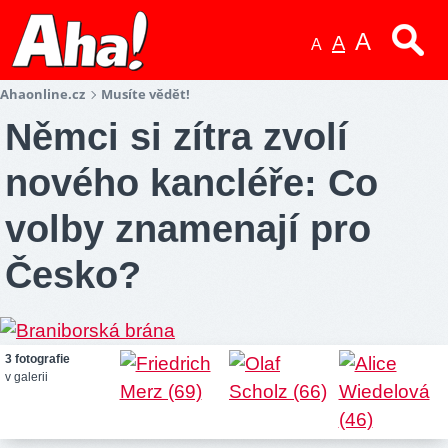
A
A
A
Ahaonline.cz
Musíte vědět!
Němci si zítra zvolí
nového kancléře: Co
volby znamenají pro
Česko?
3 fotografie
v galerii