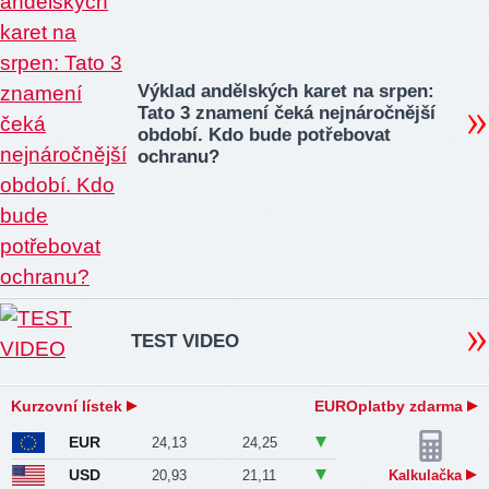
Výklad andělských karet na srpen:
Tato 3 znamení čeká nejnáročnější
období. Kdo bude potřebovat
ochranu?
TEST VIDEO
Kurzovní lístek
EUROplatby zdarma
EUR
24,13
24,25
USD
20,93
21,11
Kalkulačka