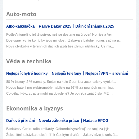
Auto-moto
Alko-kalkulačka
Rallye Dakar 2025
Dálniční známka 2025
Podle Antonelliho ještě potrvá, než se dostane na úroveň Norrise a Ver...
Dostupné rychlé kombíky jsou minulostí. Zábava s batohem dnes začíná a...
Nová čtyřkolka v terénních daciích jezdí bez plynu i elektricky. Už má...
Věda a technika
Nejlepší chytré hodinky
Nejlepší telefony
Nejlepší VPN – srovnání
80 % čistoty, 2 % námahy. Stojan na kolo Gearrista automaticky vyčistí...
Novou baterii pro elektromobily nabijete na 97 % za pouhých osm minut....
Co dělat, když ztratíte mobil na dovolené? Je potřeba znát číslo IMEI ...
Ekonomika a byznys
Daňové přiznání
Novela zákoníku práce
Nadace EPCG
Bankám v Česku tečou miliardy. Odborníci vysvětlují, co stojí za jejic...
Železniční zakázka století míří k Českým drahám. Jako vítěze je schvál...