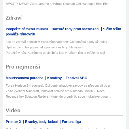
BEAUTY NEWS: Zara Larsson servíruje Cheetah Girl makeup a Billie Eilis...
Zdraví
Podpořte dětskou imunitu
Babské rady proti nachlazení
S čím vším
pomůže rýmovník
Jak se zdravě zchladit v tropických vedrech: Co pomáhá a kdy už riskuj...
Úpal a úžeh: Jak je poznat a jak se z nich rychle vyléčit
Parazité v nás: Kterým se u nás líbí a kde v našem těle je můžeme nají...
Pro nejmenší
Mourissonova poradna
Komiksy
Festival ABC
Forza Horizon 6 (recenze): Oblíbené arkádové závody se přesouvají do u...
Zase vychází Minecraft, tentokrát nativně pro Nintendo Switch 2. Nová ...
Recenze hry Splatoon Raiders. Nintendo proměnilo svou multiplayerovou ...
Video
Prostor X
Branky, body, kokoti
Fortuna liga