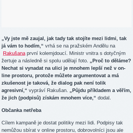
„Vy jste mě zaujal, jak tady tak stojíte mezi lidmi, tak
já vám to hodím,“
vrhá se na pražském Andělu na
Rakušana
první kolemjdoucí. Ministr vnitra s dotyčným
žertuje a následně si spolu udělají foto.
„Proč to děláme?
Nechat si vynadat na ulici je mnohem lepší než v on-
line prostoru, protože můžete argumentovat a má
zkušenost je taková, že dialog pak není tolik
agresivní,“
vypráví Rakušan.
„Půjdu příkladem a věřím,
že jich (podpisů) získám mnohem více,“
dodal.
Občanka netřeba
Cílem kampaně je dostat politiky mezi lidi. Podpisy tak
nemůžou sbírat v online prostoru, dobrovolníci jsou ale