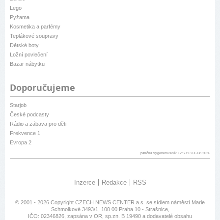
Lego
Pyžama
Kosmetika a parfémy
Teplákové soupravy
Dětské boty
Ložní povlečení
Bazar nábytku
Doporučujeme
Starjob
České podcasty
Rádio a zábava pro děti
Frekvence 1
Evropa 2
patička vygenerovaná: 12:50:13 06.08.2026
Inzerce
Redakce
RSS
© 2001 - 2026 Copyright
CZECH NEWS CENTER a.s.
se sídlem náměstí Marie
Schmolkové 3493/1, 100 00 Praha 10 - Strašnice,
IČO: 02346826, zapsána v OR, sp.zn. B 19490 a dodavatelé obsahu