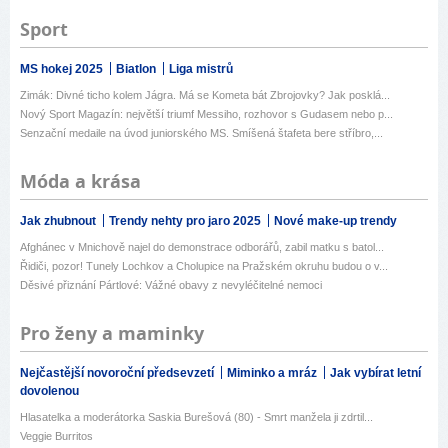
Sport
MS hokej 2025
Biatlon
Liga mistrů
Zimák: Divné ticho kolem Jágra. Má se Kometa bát Zbrojovky? Jak posklá...
Nový Sport Magazín: největší triumf Messiho, rozhovor s Gudasem nebo p...
Senzační medaile na úvod juniorského MS. Smíšená štafeta bere stříbro,...
Móda a krása
Jak zhubnout
Trendy nehty pro jaro 2025
Nové make-up trendy
Afghánec v Mnichově najel do demonstrace odborářů, zabil matku s batol...
Řidiči, pozor! Tunely Lochkov a Cholupice na Pražském okruhu budou o v...
Děsivé přiznání Pártlové: Vážné obavy z nevyléčitelné nemoci
Pro ženy a maminky
Nejčastější novoroční předsevzetí
Miminko a mráz
Jak vybírat letní
dovolenou
Hlasatelka a moderátorka Saskia Burešová (80) - Smrt manžela ji zdrtil...
Veggie Burritos