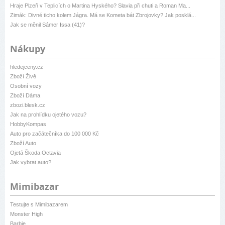
Hraje Plzeň v Teplicích o Martina Hyského? Slavia při chuti a Roman Ma...
Zimák: Divné ticho kolem Jágra. Má se Kometa bát Zbrojovky? Jak posklá...
Jak se měnil Sámer Issa (41)?
Nákupy
hledejceny.cz
Zboží Živě
Osobní vozy
Zboží Dáma
zbozi.blesk.cz
Jak na prohlídku ojetého vozu?
HobbyKompas
Auto pro začátečníka do 100 000 Kč
Zboží Auto
Ojetá Škoda Octavia
Jak vybrat auto?
Mimibazar
Testujte s Mimibazarem
Monster High
Barbie