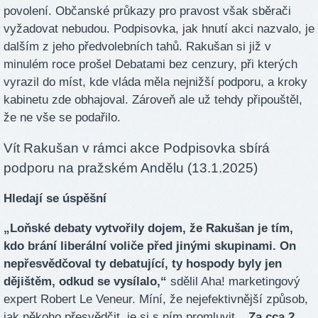
povolení. Občanské průkazy pro pravost však sběrači
vyžadovat nebudou. Podpisovka, jak hnutí akci nazvalo, je
dalším z jeho předvolebních tahů. Rakušan si již v
minulém roce prošel Debatami bez cenzury, při kterých
vyrazil do míst, kde vláda měla nejnižší podporu, a kroky
kabinetu zde obhajoval. Zároveň ale už tehdy připouštěl,
že ne vše se podařilo.
Vít Rakušan v rámci akce Podpisovka sbírá
podporu na pražském Andělu (13.1.2025)
Hledají se úspěšní
„Loňské debaty vytvořily dojem, že Rakušan je tím,
kdo brání liberální voliče před jinými skupinami. On
nepřesvědčoval ty debatující, ty hospody byly jen
dějištěm, odkud se vysílalo,“
sdělil Aha! marketingový
expert Robert Le Veneur. Míní, že nejefektivnější způsob,
jak někoho přesvědčit, je si s ním promluvit.
„Za cca 2