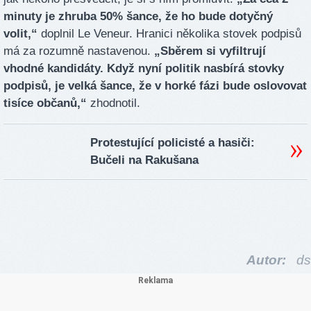
minuty je zhruba 50% šance, že ho bude dotyčný
volit,“
doplnil Le Veneur. Hranici několika stovek podpisů
má za rozumně nastavenou.
„Sběrem si vyfiltrují
vhodné kandidáty. Když nyní politik nasbírá stovky
podpisů, je velká šance, že v horké fázi bude oslovovat
tisíce občanů,“
zhodnotil.
Protestující policisté a hasiči:
Bučeli na Rakušana
Autor:
ds