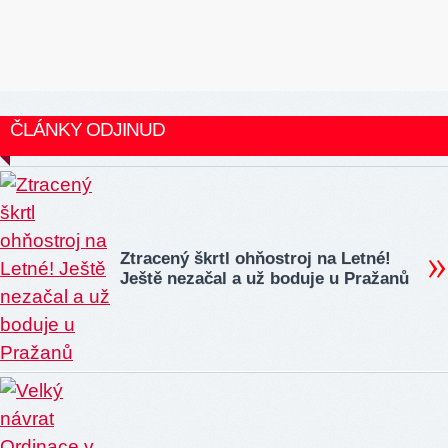
ČLÁNKY ODJINUD
Ztracený škrtl ohňostroj na Letné!
Ještě nezačal a už boduje u Pražanů