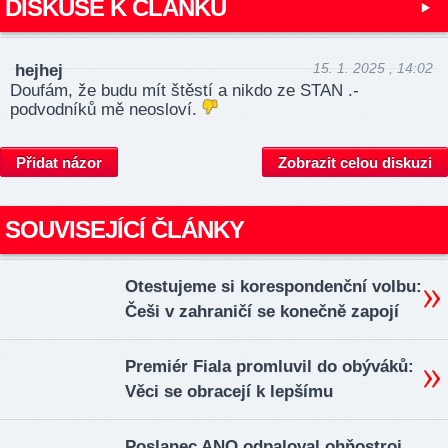
DISKUSE K ČLÁNKU
15. 1. 2025 , 14:02
hejhej
Doufám, že budu mít štěstí a nikdo ze STAN .-
podvodníků mě neosloví.
Přidat názor
Zobrazit celou diskuzi
SOUVISEJÍCÍ ČLÁNKY
Otestujeme si korespondenční volbu:
Češi v zahraničí se konečně zapojí
Premiér Fiala promluvil do obýváků:
Věci se obracejí k lepšímu
Poslanec ANO odpaloval ohňostroj