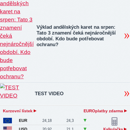
Výklad andělských karet na srpen:
Tato 3 znamení čeká nejnáročnější
období. Kdo bude potřebovat
ochranu?
TEST VIDEO
Kurzovní lístek
EUROplatby zdarma
EUR
24,18
24,3
USD
20,92
21,1
Kalkulačka