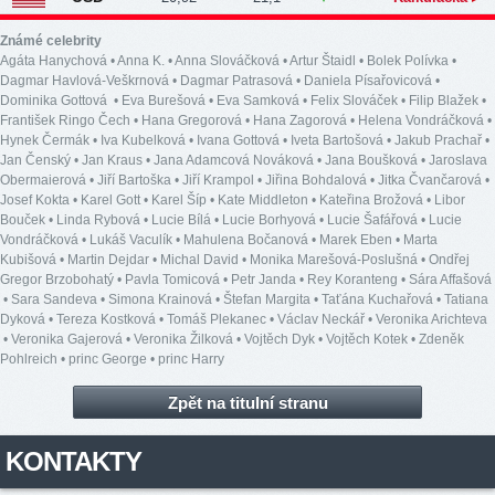
Známé celebrity
Agáta Hanychová
•
Anna K.
•
Anna Slováčková
•
Artur Štaidl
•
Bolek Polívka
•
Dagmar Havlová-Veškrnová
•
Dagmar Patrasová
•
Daniela Písařovicová
•
Dominika Gottová
•
Eva Burešová
•
Eva Samková
•
Felix Slováček
•
Filip Blažek
•
František Ringo Čech
•
Hana Gregorová
•
Hana Zagorová
•
Helena Vondráčková
•
Hynek Čermák
•
Iva Kubelková
•
Ivana Gottová
•
Iveta Bartošová
•
Jakub Prachař
•
Jan Čenský
•
Jan Kraus
•
Jana Adamcová Nováková
•
Jana Boušková
•
Jaroslava
Obermaierová
•
Jiří Bartoška
•
Jiří Krampol
•
Jiřina Bohdalová
•
Jitka Čvančarová
•
Josef Kokta
•
Karel Gott
•
Karel Šíp
•
Kate Middleton
•
Kateřina Brožová
•
Libor
Bouček
•
Linda Rybová
•
Lucie Bílá
•
Lucie Borhyová
•
Lucie Šafářová
•
Lucie
Vondráčková
•
Lukáš Vaculík
•
Mahulena Bočanová
•
Marek Eben
•
Marta
Kubišová
•
Martin Dejdar
•
Michal David
•
Monika Marešová-Poslušná
•
Ondřej
Gregor Brzobohatý
•
Pavla Tomicová
•
Petr Janda
•
Rey Koranteng
•
Sára Affašová
•
Sara Sandeva
•
Simona Krainová
•
Štefan Margita
•
Taťána Kuchařová
•
Tatiana
Dyková
•
Tereza Kostková
•
Tomáš Plekanec
•
Václav Neckář
•
Veronika Arichteva
•
Veronika Gajerová
•
Veronika Žilková
•
Vojtěch Dyk
•
Vojtěch Kotek
•
Zdeněk
Pohlreich
•
princ George
•
princ Harry
Zpět na titulní stranu
KONTAKTY