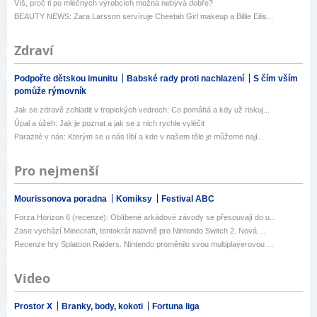
Víš, proč ti po mléčných výrobcích možná nebývá dobře?
BEAUTY NEWS: Zara Larsson servíruje Cheetah Girl makeup a Billie Eilis...
Zdraví
Podpořte dětskou imunitu
Babské rady proti nachlazení
S čím vším
pomůže rýmovník
Jak se zdravě zchladit v tropických vedrech: Co pomáhá a kdy už riskuj...
Úpal a úžeh: Jak je poznat a jak se z nich rychle vyléčit
Parazité v nás: Kterým se u nás líbí a kde v našem těle je můžeme nají...
Pro nejmenší
Mourissonova poradna
Komiksy
Festival ABC
Forza Horizon 6 (recenze): Oblíbené arkádové závody se přesouvají do u...
Zase vychází Minecraft, tentokrát nativně pro Nintendo Switch 2. Nová ...
Recenze hry Splatoon Raiders. Nintendo proměnilo svou multiplayerovou ...
Video
Prostor X
Branky, body, kokoti
Fortuna liga