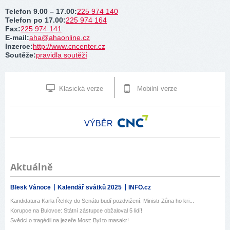
Telefon 9.00 – 17.00
:
225 974 140
Telefon po 17.00
:
225 974 164
Fax
:
225 974 141
E-mail
:
aha@ahaonline.cz
Inzerce
:
http://www.cncenter.cz
Soutěže
:
pravidla soutěží
Klasická verze
Mobilní verze
VÝBĚR
Aktuálně
Blesk Vánoce
Kalendář svátků 2025
INFO.cz
Kandidatura Karla Řehky do Senátu budí pozdvižení. Ministr Zůna ho kri...
Korupce na Bulovce: Státní zástupce obžaloval 5 lidí!
Svědci o tragédii na jezeře Most: Byl to masakr!