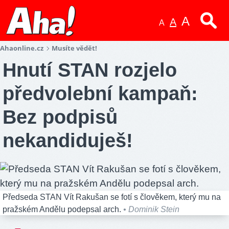
A
A
A
Ahaonline.cz
Musíte vědět!
Hnutí STAN rozjelo
předvolební kampaň:
Bez podpisů
nekandiduješ!
Předseda STAN Vít Rakušan se fotí s člověkem, který mu na
pražském Andělu podepsal arch.
• Dominik Stein