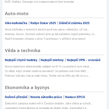
KVÍZ: Rafťáci. Otestujte své znalosti kultovní letní komedie
Auto-moto
Alko-kalkulačka
Rallye Dakar 2025
Dálniční známka 2025
Nová čtyřkolka v terénních daciích jezdí bez plynu i elektricky. Už má...
Andreas Jenzer: Duchem našeho týmu je dát každému stejné podmínky, i k...
Raúl Fernandez zůstane u týmu Trackhouse i v příštích dvou letech
Věda a technika
Nejlepší chytré hodinky
Nejlepší telefony
Nejlepší VPN – srovnání
Novou baterii pro elektromobily nabijete na 97 % za pouhých osm minut....
Co dělat, když ztratíte mobil na dovolené? Je potřeba znát číslo IMEI ...
Polovací stůl tam, kde je málo místa. Tenhle má na šířku jen 88 cm a s...
Ekonomika a byznys
Daňové přiznání
Novela zákoníku práce
Nadace EPCG
Železniční zakázka století míří k Českým drahám. Jako vítěze je schvál...
Legendární česká likérka se propadla do hlubší ztráty. Zachraňují ji d...