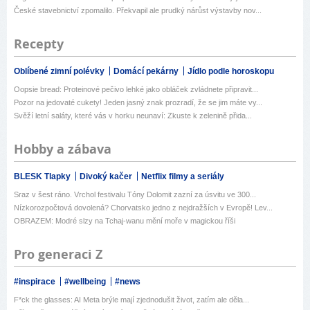
České stavebnictví zpomalilo. Překvapil ale prudký nárůst výstavby nov...
Recepty
Oblíbené zimní polévky
Domácí pekárny
Jídlo podle horoskopu
Oopsie bread: Proteinové pečivo lehké jako obláček zvládnete připravit...
Pozor na jedovaté cukety! Jeden jasný znak prozradí, že se jim máte vy...
Svěží letní saláty, které vás v horku neunaví: Zkuste k zelenině přida...
Hobby a zábava
BLESK Tlapky
Divoký kačer
Netflix filmy a seriály
Sraz v šest ráno. Vrchol festivalu Tóny Dolomit zazní za úsvitu ve 300...
Nízkorozpočtová dovolená? Chorvatsko jedno z nejdražších v Evropě! Lev...
OBRAZEM: Modré slzy na Tchaj-wanu mění moře v magickou říši
Pro generaci Z
#inspirace
#wellbeing
#news
F*ck the glasses: AI Meta brýle mají zjednodušit život, zatím ale děla...