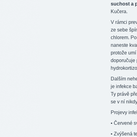
suchost a 
Kučera.
V rámci pre
ze sebe špín
chlorem. Po
naneste kval
protože umí 
doporučuje 
hydrokortiz
Dalším nehe
je infekce b
Ty právě pře
se v ní nikd
Projevy infe
• Červené s
• Zvýšená t