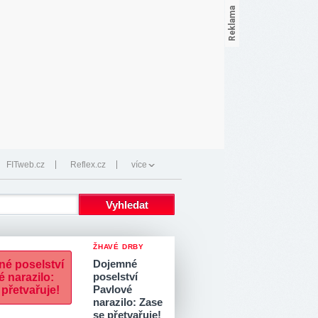
FITweb.cz
Reflex.cz
více
ŽHAVÉ DRBY
Dojemné
poselství
Pavlové
narazilo: Zase
se přetvařuje!