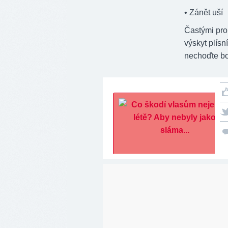
• Zánět uší
Častými prob
výskyt plísn
nechoďte bo