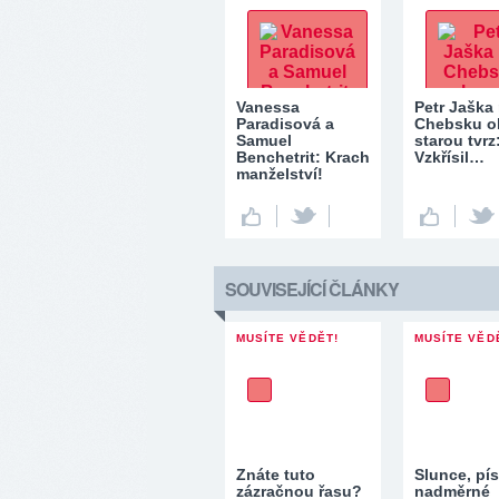
Vanessa
Petr Jaška
Paradisová a
Chebsku o
Samuel
starou tvrz
Benchetrit: Krach
Vzkřísil…
manželství!
SOUVISEJÍCÍ ČLÁNKY
MUSÍTE VĚDĚT!
MUSÍTE VĚD
Znáte tuto
Slunce, pís
zázračnou řasu?
nadměrné