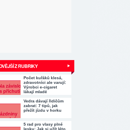
VĚJŠÍ Z RUBRIKY
Počet kuřáků klesá,
zdravotníci ale varují:
Výrobci e-cigaret
lákají mladé
Vedra dávají řidičům
zabrat: 7 tipů, jak
přežít jízdu v horku
5 rad pro vlasy plné
lesku: Jak si užít léto