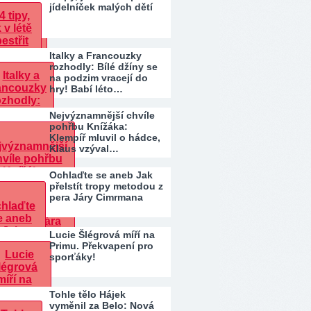
jídelníček malých dětí
Italky a Francouzky
rozhodly: Bílé džíny se
na podzim vracejí do
hry! Babí léto…
Nejvýznamnější chvíle
pohřbu Knížáka:
Klempíř mluvil o hádce,
Klaus vzýval…
Ochlaďte se aneb Jak
přelstít tropy metodou z
pera Járy Cimrmana
Lucie Šlégrová míří na
Primu. Překvapení pro
sporťáky!
Tohle tělo Hájek
vyměnil za Belo: Nová