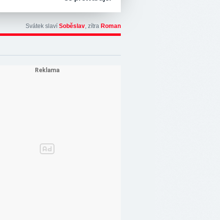
Svátek slaví
Soběslav
, zítra
Roman