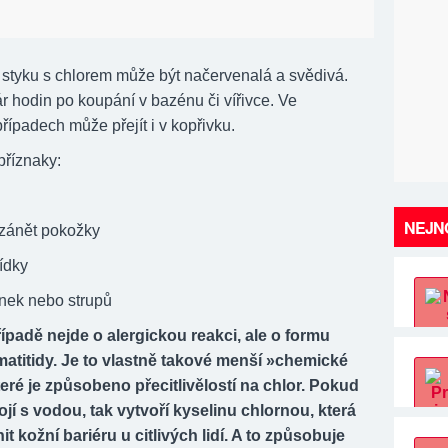
styku s chlorem může být načervenalá a svědivá.
r hodin po koupání v bazénu či vířivce. Ve
řípadech může přejít i v kopřivku.
příznaky:
NEJNO
a zánět pokožky
ídky
inek nebo strupů
ípadě nejde o alergickou reakci, ale o formu
rmatitidy. Je to vlastně takové menší »chemické
teré je způsobeno přecitlivělostí na chlor. Pokud
ojí s vodou, tak vytvoří kyselinu chlornou, která
it kožní bariéru u citlivých lidí. A to způsobuje