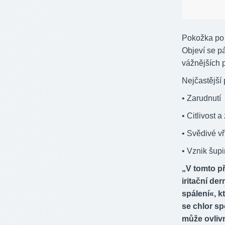
Pokožka po 
Objeví se pá
vážnějších p
Nejčastější 
• Zarudnutí
• Citlivost 
• Svědivé vř
• Vznik šup
„V tomto př
iritační de
spálení«, k
se chlor sp
může ovlivn