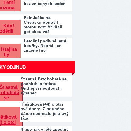
bez zničených kadeří
Petr Jaška na
Chebsku obnovil
starou tvrz: Vzkřísil
gotickou věž
Letošní podivné letní
bouřky: Neprší, jen
značně fučí
KY ODJINUD
Šťastná Brzobohatá se
pochlubila fotkou:
Ondřej si neodpustil
rýpanec
Třeštíková (44) o otci
své dcery: Z pouhého
dárce spermatu je pravý
táta
4 tipy, jak v létě zpestřit