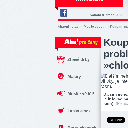
Sobota
8. srpna 2026
Deník
Aha!
Ahaonline.cz
>
Musíte vědět!
>
Koupání mů
na
Facebooku
Koup
prob
Žhavé drby
»chl
Maléry
Musíte vědět!
Dalším nehez
je infekce b
rash).
(Pixab
Láska a sex
Retro skandály