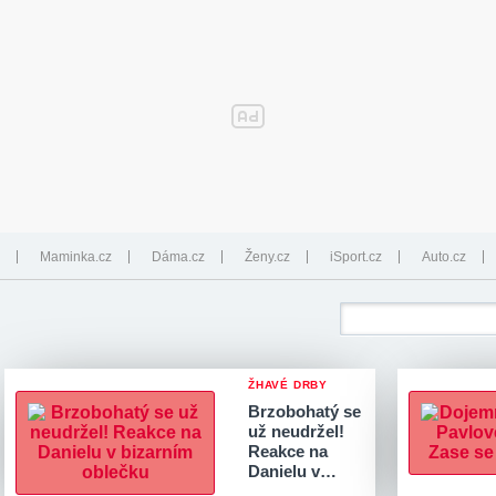
Maminka.cz
Dáma.cz
Ženy.cz
iSport.cz
Auto.cz
ŽHAVÉ DRBY
Brzobohatý se
už neudržel!
Reakce na
Danielu v…