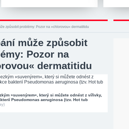
že způsobit problémy: Pozor na »chlorovou« dermatitidu
ání může způsobit
lémy: Pozor na
orovou« dermatitidu
kým »suvenýrem«, který si můžete odnést z vířivky,
akterií Pseudomonas aeruginosa (tzv. Hot tub
ay)