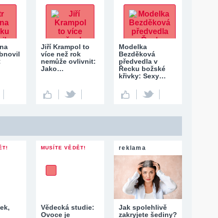
 na
Jiří Krampol to
Modelka
bnovil
více než rok
Bezděková
:
nemůže ovlivnit:
předvedla v
Jako…
Řecku božské
křivky: Sexy…
reklama
ĚT!
MUSÍTE VĚDĚT!
ek,
Vědecká studie:
Jak spolehlivě
Ovoce je
zakryjete šediny?