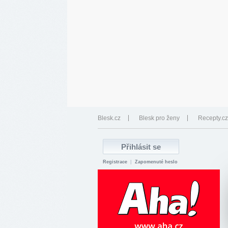
Blesk.cz
Blesk pro ženy
Recepty.cz
Registrace
|
Zapomenuté heslo