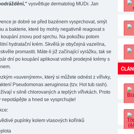
podráždění,“
vysvětluje dermatolog MUDr. Jan
vence je dobré se před bazénem vysprchovat, smýt
u a bakterie, které by mohly negativně reagovat s
 koupání znovu pod sprchu. Na pokožku potom
itní hydratační krém. Skvělá je obyčejná vazelína,
skvěle promastit. Máte-li již začínající vyrážku, tak se
pár dní po koupání aplikovat volně prodejné krémy s
onem.
ČLÁN
zkým »suvenýrem«, který si můžete odnést z vířivky,
akterií Pseudomonas aeruginosa (tzv. Hot tub rash).
žívají v silně chlorovaných a teplých vířivkách. Proto
y nepotápějte a hned se vysprchujte!
kce:
vědivé pupínky kolem vlasových kořínků
eplota