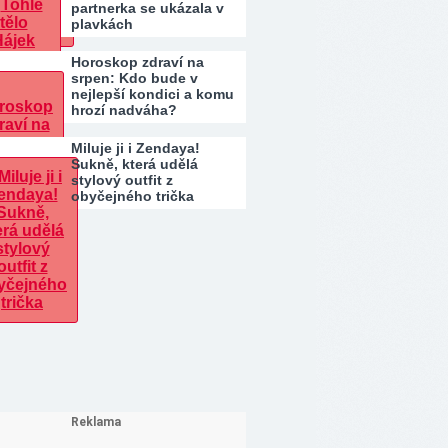
partnerka se ukázala v
plavkách
Horoskop zdraví na
srpen: Kdo bude v
nejlepší kondici a komu
hrozí nadváha?
Miluje ji i Zendaya!
Sukně, která udělá
stylový outfit z
obyčejného trička