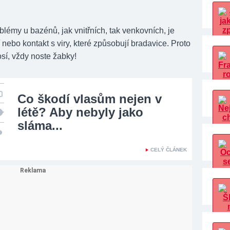
lémy u bazénů, jak vnitřních, tak venkovních, je
í nebo kontakt s viry, které způsobují bradavice. Proto
sí, vždy noste žabky!
Co škodí vlasům nejen v
létě? Aby nebyly jako
sláma...
CELÝ ČLÁNEK