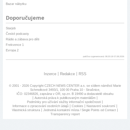
Bazar nábytku
Doporučujeme
Starjob
České podcasty
Rádio a zábava pro děti
Frekvence 1
Evropa 2
patička vygenerovaná: 08:20:18 07.08.2026
Inzerce
Redakce
RSS
© 2001 - 2026 Copyright
CZECH NEWS CENTER a.s.
se sídlem náměstí Marie
Schmolkové 3493/1, 100 00 Praha 10 - Strašnice,
IČO: 02346826, zapsána v OR, sp.zn. B 19490 a dodavatelé obsahu
Autorská práva k publikovaným materiálům
Podmínky pro užívání služby informační společnosti
Informace o zpracování osobních údajů
Cookies
Nastavení soukromí
Vlastnická struktura
Jednotná kontaktní místa / Single Points od Contact
Transparency report