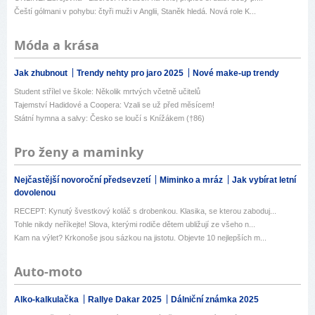
Čeští gólmani v pohybu: čtyři muži v Anglii, Staněk hledá. Nová role K...
Móda a krása
Jak zhubnout
Trendy nehty pro jaro 2025
Nové make-up trendy
Student střílel ve škole: Několik mrtvých včetně učitelů
Tajemství Hadidové a Coopera: Vzali se už před měsícem!
Státní hymna a salvy: Česko se loučí s Knížákem (†86)
Pro ženy a maminky
Nejčastější novoroční předsevzetí
Miminko a mráz
Jak vybírat letní
dovolenou
RECEPT: Kynutý švestkový koláč s drobenkou. Klasika, se kterou zaboduj...
Tohle nikdy neříkejte! Slova, kterými rodiče dětem ubližují ze všeho n...
Kam na výlet? Krkonoše jsou sázkou na jistotu. Objevte 10 nejlepších m...
Auto-moto
Alko-kalkulačka
Rallye Dakar 2025
Dálniční známka 2025