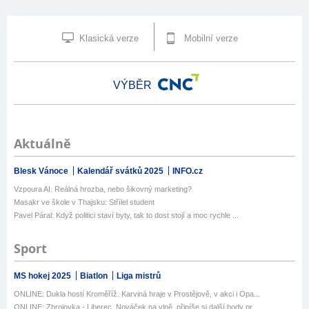
Klasická verze
Mobilní verze
VÝBĚR
Aktuálně
Blesk Vánoce
Kalendář svátků 2025
INFO.cz
Vzpoura AI. Reálná hrozba, nebo šikovný marketing?
Masakr ve škole v Thajsku: Střílel student
Pavel Páral: Když politici staví byty, tak to dost stojí a moc rychle ...
Sport
MS hokej 2025
Biatlon
Liga mistrů
ONLINE: Dukla hostí Kroměříž. Karviná hraje v Prostějově, v akci i Opa...
ONLINE: Zbrojovka - Liberec. Nováček na vlně, připíše si další body pr...