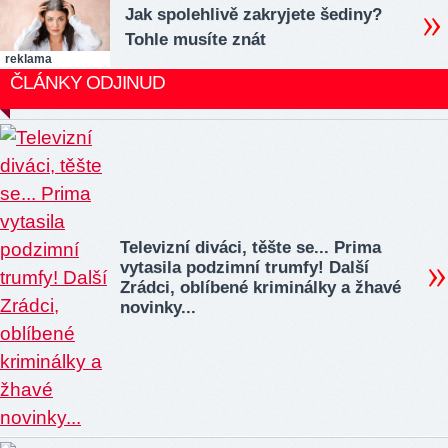
Jak spolehlivě zakryjete šediny?
Tohle musíte znát
reklama
ČLÁNKY ODJINUD
Televizní diváci, těšte se... Prima
vytasila podzimní trumfy! Další
Zrádci, oblíbené kriminálky a žhavé
novinky...