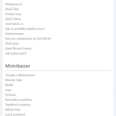
hledejceny.cz
Zboží Živě
Osobní vozy
Zboží Dáma
zbozi.blesk.cz
Jak na prohlídku ojetého vozu?
HobbyKompas
Auto pro začátečníka do 100 000 Kč
Zboží Auto
Ojetá Škoda Octavia
Jak vybrat auto?
Mimibazar
Testujte s Mimibazarem
Monster High
Barbie
Lego
Pyžama
Kosmetika a parfémy
Teplákové soupravy
Dětské boty
Ložní povlečení