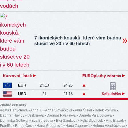
7 ikonických kousků, které vám budou
slušet ve 20 i v 60 letech
Kurzovní lístek
EUROplatby zdarma
EUR
24,13
24,25
USD
21
21,18
Kalkulačka
Známé celebrity
Agáta Hanychová
•
Anna K.
•
Anna Slováčková
•
Artur Štaidl
•
Bolek Polívka
•
Dagmar Havlová-Veškrnová
•
Dagmar Patrasová
•
Daniela Písařovicová
•
Dominika Gottová
•
Eva Burešová
•
Eva Samková
•
Felix Slováček
•
Filip Blažek
•
František Ringo Čech
•
Hana Gregorová
•
Hana Zagorová
•
Helena Vondráčková
•