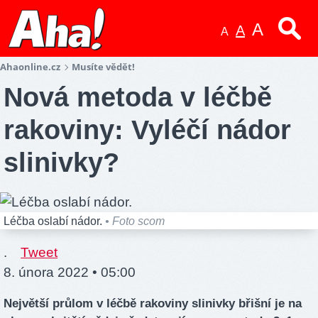
A
A
A
Ahaonline.cz
Musíte vědět!
Nová metoda v léčbě
rakoviny: Vyléčí nádor
slinivky?
Léčba oslabí nádor.
• Foto scom
.
Tweet
8. února 2022 • 05:00
Největší průlom v léčbě rakoviny slinivky břišní je na