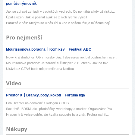
pomůže rýmovník
Jak se zdravě zchladit v tropických vedrech: Co pomáhá a kdy už riskuj...
Úpal a úžeh: Jak je poznat a jak se z nich rychle vyléčit
Parazité v nás: Kterým se u nás líbí a kde v našem těle je můžeme nají...
Pro nejmenší
Mourissonova poradna
Komiksy
Festival ABC
Nový král druhohor: Obří mořský plaz Tylosaurus rex byl postrachem oce...
Mourrisonova poradna: Je zdravé si čistit pleť v 11 letech? Jak na to?
Ukázka z GTA 6 bude mít premiéru na Netflixu
Video
Prostor X
Branky, body, kokoti
Fortuna liga
Eva Decroix na dovolené s kolegou z ODS
Sex, fetiš, BDSM, ale i přednášky, workshopy a market. Organizátor Pra...
Hradec hrál velice dobře, ale kvalita soupeře byla znát. Prohra na hři...
Nákupy