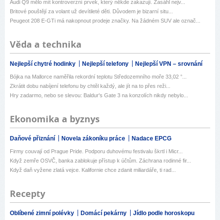
Audi Q9 mělo mít kontroverzní prvek, který někde zakazují. Zasáhl nejv...
Britové pouštějí za volant už devítileté děti. Důvodem je bizarní situ...
Peugeot 208 E-GTi má nakopnout prodeje značky. Na žádném SUV ale označ...
Věda a technika
Nejlepší chytré hodinky
Nejlepší telefony
Nejlepší VPN – srovnání
Bójka na Mallorce naměřila rekordní teplotu Středozemního moře 33,02 °...
Zkrátit dobu nabíjení telefonu by chtěl každý, ale jít na to přes reži...
Hry zadarmo, nebo se slevou: Baldur's Gate 3 na konzolích nikdy nebylo...
Ekonomika a byznys
Daňové přiznání
Novela zákoníku práce
Nadace EPCG
Firmy couvají od Prague Pride. Podporu duhovému festivalu škrtl i Micr...
Když zemře OSVČ, banka zablokuje přístup k účtům. Záchrana rodinné fir...
Když daň vyžene zlatá vejce. Kalifornie chce zdanit miliardáře, ti rad...
Recepty
Oblíbené zimní polévky
Domácí pekárny
Jídlo podle horoskopu