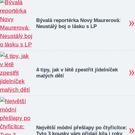
Bývalá reportérka Novy Maurerová:
Neustálý boj o lásku s LP
4 tipy, jak v létě zpestřit jídelníček
malých dětí
Největší módní přešlapy po čtyřicítce:
Tyto 3 kousky vám přidají kila i roky