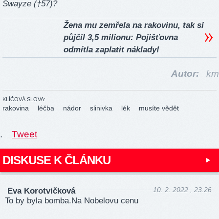
Swayze (†57)?
Žena mu zemřela na rakovinu, tak si
půjčil 3,5 milionu: Pojišťovna
odmítla zaplatit náklady!
Autor:
km
KLÍČOVÁ SLOVA:
rakovina
léčba
nádor
slinivka
lék
musíte vědět
.
Tweet
DISKUSE K ČLÁNKU
10. 2. 2022 , 23:26
Eva Korotvičková
To by byla bomba.Na Nobelovu cenu