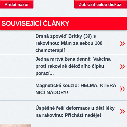
Přidat názor
Zobrazit celou diskuzi
SOUVISEJÍCÍ ČLÁNKY
Drsná zpověď Britky (39) s
rakovinou: Mám za sebou 100
chemoterapií
Jedna mrtvá žena denně: Vakcína
proti rakovině děložního čípku
porazí...
Magnetické kouzlo: HELMA, KTERÁ
NIČÍ NÁDORY!
Úspěšně řeší deformace u dětí léky
na rakovinu: Přichází naděje!