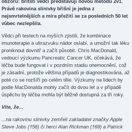
obzoru: britští vědci představují novou metodu 2v1.
Právě rakovina slinivky břišní je jedna z
nejsmrtelnějších a míra přežití se za posledních 50 let
vůbec nezlepšila.
Vědci při testech na myších zjistili, že kombinace
imunoterapie a ultrazvuku nádor oslabí, a umožní tak léku
proniknout dovnitř a začít působit. Chris MacDonald,
vedoucí výzkumu Pancreatic Cancer UK, očekává, že
léčba bude fungovat i v pozdním stadiu onemocnění, což
je zásadní, protože většina případů je diagnostikována, až
poté co se rozšíří po celém těle. Výzkumy na lidech by
podle MacDonalda mohly začít do dvou let a v případě
úspěchu by léčba mohla být běžně dostupná za tři roky.
Víte, že...
...na rakovinu slinivky zemřeli zakladatel značky Apple
Steve Jobs (†56) či herci Alan Rickman (†69) a Patrick