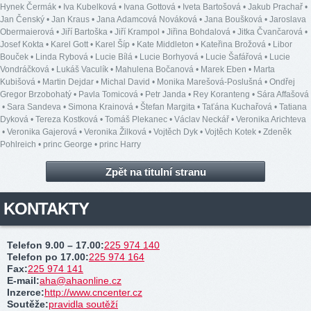
Hynek Čermák
•
Iva Kubelková
•
Ivana Gottová
•
Iveta Bartošová
•
Jakub Prachař
•
Jan Čenský
•
Jan Kraus
•
Jana Adamcová Nováková
•
Jana Boušková
•
Jaroslava
Obermaierová
•
Jiří Bartoška
•
Jiří Krampol
•
Jiřina Bohdalová
•
Jitka Čvančarová
•
Josef Kokta
•
Karel Gott
•
Karel Šíp
•
Kate Middleton
•
Kateřina Brožová
•
Libor
Bouček
•
Linda Rybová
•
Lucie Bílá
•
Lucie Borhyová
•
Lucie Šafářová
•
Lucie
Vondráčková
•
Lukáš Vaculík
•
Mahulena Bočanová
•
Marek Eben
•
Marta
Kubišová
•
Martin Dejdar
•
Michal David
•
Monika Marešová-Poslušná
•
Ondřej
Gregor Brzobohatý
•
Pavla Tomicová
•
Petr Janda
•
Rey Koranteng
•
Sára Affašová
•
Sara Sandeva
•
Simona Krainová
•
Štefan Margita
•
Taťána Kuchařová
•
Tatiana
Dyková
•
Tereza Kostková
•
Tomáš Plekanec
•
Václav Neckář
•
Veronika Arichteva
•
Veronika Gajerová
•
Veronika Žilková
•
Vojtěch Dyk
•
Vojtěch Kotek
•
Zdeněk
Pohlreich
•
princ George
•
princ Harry
Zpět na titulní stranu
KONTAKTY
Telefon 9.00 – 17.00
:
225 974 140
Telefon po 17.00
:
225 974 164
Fax
:
225 974 141
E-mail
:
aha@ahaonline.cz
Inzerce
:
http://www.cncenter.cz
Soutěže
:
pravidla soutěží