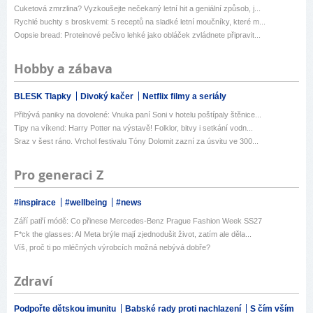
Cuketová zmrzlina? Vyzkoušejte nečekaný letní hit a geniální způsob, j...
Rychlé buchty s broskvemi: 5 receptů na sladké letní moučníky, které m...
Oopsie bread: Proteinové pečivo lehké jako obláček zvládnete připravit...
Hobby a zábava
BLESK Tlapky
Divoký kačer
Netflix filmy a seriály
Přibývá paniky na dovolené: Vnuka paní Soni v hotelu poštípaly štěnice...
Tipy na víkend: Harry Potter na výstavě! Folklor, bitvy i setkání vodn...
Sraz v šest ráno. Vrchol festivalu Tóny Dolomit zazní za úsvitu ve 300...
Pro generaci Z
#inspirace
#wellbeing
#news
Září patří módě: Co přinese Mercedes-Benz Prague Fashion Week SS27
F*ck the glasses: AI Meta brýle mají zjednodušit život, zatím ale děla...
Víš, proč ti po mléčných výrobcích možná nebývá dobře?
Zdraví
Podpořte dětskou imunitu
Babské rady proti nachlazení
S čím vším