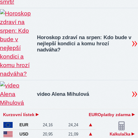
Horoskop zdraví na srpen: Kdo bude v
nejlepší kondici a komu hrozí
nadváha?
video Alena Mihulová
Kurzovní lístek
EUROplatby zdarma
EUR
24,16
24,24
USD
20,95
21,09
Kalkulačka