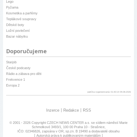
Lego
Pyžama
Kosmetika a parfémy
Teplákové soupravy
Dětské boty
Ložní povlečení
Bazar nábytku
Doporučujeme
Starjob
České podcasty
Rádio a zábava pro děti
Frekvence 1
Evropa 2
patička vygenerovaná: 01:40:14 09.08.2026
Inzerce
Redakce
RSS
© 2001 - 2026 Copyright
CZECH NEWS CENTER a.s.
se sídlem náměstí Marie
Schmolkové 3493/1, 100 00 Praha 10 - Strašnice,
IČO: 02346826, zapsána v OR, sp.zn. B 19490 a dodavatelé obsahu
Autorská práva k publikovaným materiálům