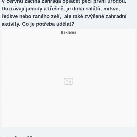
V červnu začíná zahrada oplácet péči první úrodou.
Dozrávají jahody a třešně, je doba salátů, mrkve,
ředkve nebo raného zelí, ale také zvýšené zahradní
aktivity. Co je potřeba udělat?