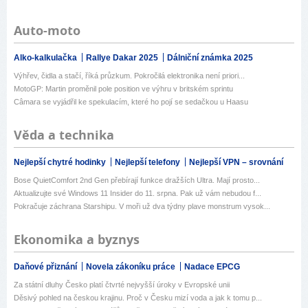
Auto-moto
Alko-kalkulačka
Rallye Dakar 2025
Dálniční známka 2025
Výhřev, čidla a stačí, říká průzkum. Pokročilá elektronika není priori...
MotoGP: Martin proměnil pole position ve výhru v britském sprintu
Câmara se vyjádřil ke spekulacím, které ho pojí se sedačkou u Haasu
Věda a technika
Nejlepší chytré hodinky
Nejlepší telefony
Nejlepší VPN – srovnání
Bose QuietComfort 2nd Gen přebírají funkce dražších Ultra. Mají prosto...
Aktualizujte své Windows 11 Insider do 11. srpna. Pak už vám nebudou f...
Pokračuje záchrana Starshipu. V moři už dva týdny plave monstrum vysok...
Ekonomika a byznys
Daňové přiznání
Novela zákoníku práce
Nadace EPCG
Za státní dluhy Česko platí čtvrté nejvyšší úroky v Evropské unii
Děsivý pohled na českou krajinu. Proč v Česku mizí voda a jak k tomu p...