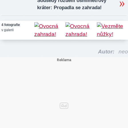
Sousedy rozdělil osmimetrový
kráter: Propadla se zahrada!
4 fotografie
v galerii
Autor:
neo