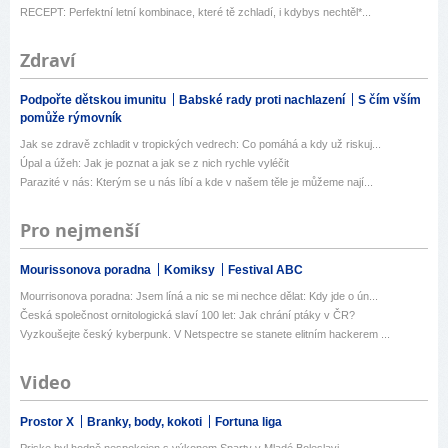
RECEPT: Perfektní letní kombinace, které tě zchladí, i kdybys nechtěl*...
Zdraví
Podpořte dětskou imunitu
Babské rady proti nachlazení
S čím vším
pomůže rýmovník
Jak se zdravě zchladit v tropických vedrech: Co pomáhá a kdy už riskuj...
Úpal a úžeh: Jak je poznat a jak se z nich rychle vyléčit
Parazité v nás: Kterým se u nás líbí a kde v našem těle je můžeme nají...
Pro nejmenší
Mourissonova poradna
Komiksy
Festival ABC
Mourrisonova poradna: Jsem líná a nic se mi nechce dělat: Kdy jde o ún...
Česká společnost ornitologická slaví 100 let: Jak chrání ptáky v ČR?
Vyzkoušejte český kyberpunk. V Netspectre se stanete elitním hackerem ...
Video
Prostor X
Branky, body, kokoti
Fortuna liga