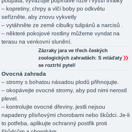
poupata, vyvazujte popínavé růže i vyšší trvalky
– kopretiny, chrpy a vlčí boby po odkvětu
seřízněte, aby znovu vykvetly
– vytáhněte ze země cibulky tulipánů a narcisů .
– některé pokojové rostliny můžeme vyndat na
terasu na venkovní slunění.
Zázraky jara ve třech českých
zoologických zahradách: S mláďaty
se roztrhl pytel!
Ovocná zahrada
– stromy s bohatou násadou plodů přihnojujte.
– okopávejte ovocné stromy, aby pod nimi nerostl
plevel.
– kontrolujte ovocné dřeviny, jestli nejsou
napadeny plísňovými chorobami nebo škůdci. Je-li
to potřeba, aplikujte ochranný postřik proti
škůdcům a chorobám.