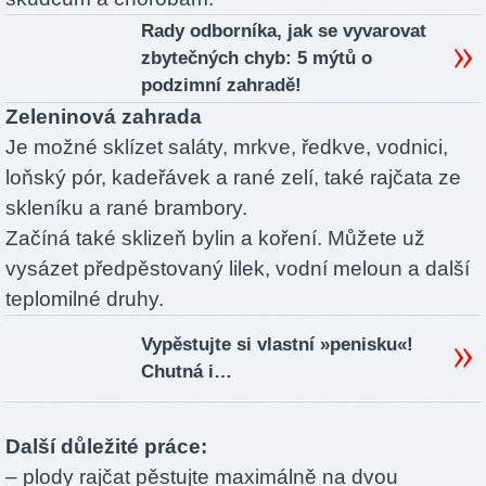
Rady odborníka, jak se vyvarovat
zbytečných chyb: 5 mýtů o
podzimní zahradě!
Zeleninová zahrada
Je možné sklízet saláty, mrkve, ředkve, vodnici,
loňský pór, kadeřávek a rané zelí, také rajčata ze
skleníku a rané brambory.
Začíná také sklizeň bylin a koření. Můžete už
vysázet předpěstovaný lilek, vodní meloun a další
teplomilné druhy.
Vypěstujte si vlastní »penisku«!
Chutná i…
Další důležité práce:
– plody rajčat pěstujte maximálně na dvou