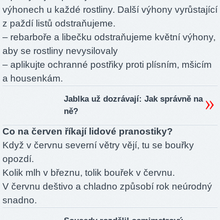
výhonech u každé rostliny. Další výhony vyrůstající
z paždí listů odstraňujeme.
– rebarboře a libečku odstraňujeme květní výhony,
aby se rostliny nevysilovaly
– aplikujte ochranné postřiky proti plísním, mšicím
a housenkám.
Jablka už dozrávají: Jak správně na
ně?
Co na červen říkají lidové pranostiky?
Když v červnu severní větry vějí, tu se bouřky
opozdí.
Kolik mlh v březnu, tolik bouřek v červnu.
V červnu deštivo a chladno způsobí rok neúrodný
snadno.