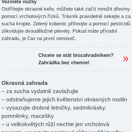
Vezměte nůžky
Ostříhejte okrasné keře, můžete také začít množit dřeviny
pomocí vrcholových řízků. Trávník pravidelně sekejte a za
sucha kropte. Zelený koberec přihnojte a pomocí pesticidů
zlikvidujte dvouděložné plevely. Pokud máte přírodní
zahradu, je čas na první senoseč.
Chcete se stát biozahradníkem?
Zahrádka bez chemie!
Okrasná zahrada
– za sucha vydatně zavlažujte
– odstraňujeme jejich květenství okrasných rostlin
– vysazujte drobné letničky, sedmikrásky,
pomněnky, macešky
– u velkokvětých růží nechte jen vrcholová