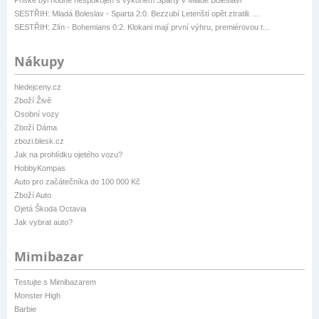
Priske byl hodně nespokojen s výkonem Sparty v Mladé Boleslavi
SESTŘIH: Mladá Boleslav - Sparta 2:0. Bezzubí Letenští opět ztratili. ...
SESTŘIH: Zlín - Bohemians 0:2. Klokani mají první výhru, premiérovou t...
Nákupy
hledejceny.cz
Zboží Živě
Osobní vozy
Zboží Dáma
zbozi.blesk.cz
Jak na prohlídku ojetého vozu?
HobbyKompas
Auto pro začátečníka do 100 000 Kč
Zboží Auto
Ojetá Škoda Octavia
Jak vybrat auto?
Mimibazar
Testujte s Mimibazarem
Monster High
Barbie