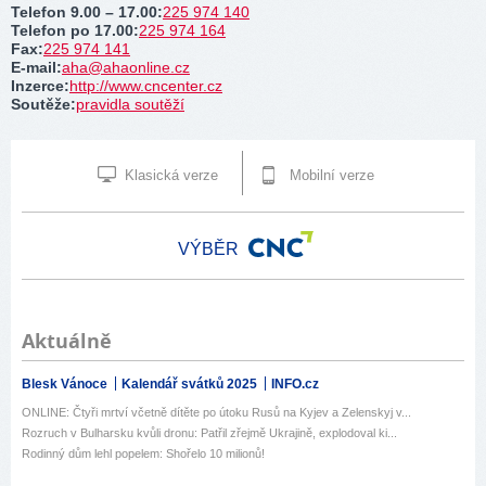
Telefon 9.00 – 17.00
:
225 974 140
Telefon po 17.00
:
225 974 164
Fax
:
225 974 141
E-mail
:
aha@ahaonline.cz
Inzerce
:
http://www.cncenter.cz
Soutěže
:
pravidla soutěží
Klasická verze
Mobilní verze
VÝBĚR
Aktuálně
Blesk Vánoce
Kalendář svátků 2025
INFO.cz
ONLINE: Čtyři mrtví včetně dítěte po útoku Rusů na Kyjev a Zelenskyj v...
Rozruch v Bulharsku kvůli dronu: Patřil zřejmě Ukrajině, explodoval ki...
Rodinný dům lehl popelem: Shořelo 10 milionů!