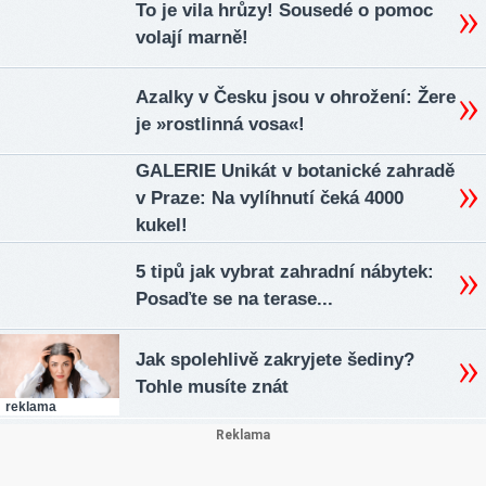
To je vila hrůzy! Sousedé o pomoc
volají marně!
Azalky v Česku jsou v ohrožení: Žere
je »rostlinná vosa«!
GALERIE Unikát v botanické zahradě
v Praze: Na vylíhnutí čeká 4000
kukel!
5 tipů jak vybrat zahradní nábytek:
Posaďte se na terase...
Jak spolehlivě zakryjete šediny?
Tohle musíte znát
reklama