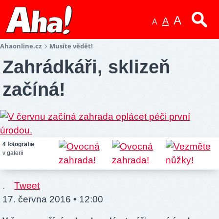
A
A
A
Ahaonline.cz
Musíte vědět!
Zahrádkáři, sklizeň
začíná!
4 fotografie
v galerii
.
Tweet
17. června 2016 • 12:00