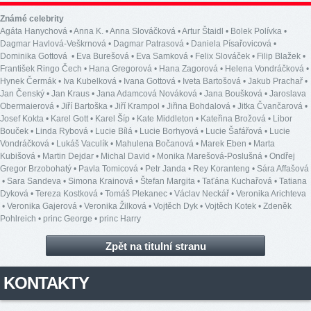
Známé celebrity
Agáta Hanychová
•
Anna K.
•
Anna Slováčková
•
Artur Štaidl
•
Bolek Polívka
•
Dagmar Havlová-Veškrnová
•
Dagmar Patrasová
•
Daniela Písařovicová
•
Dominika Gottová
•
Eva Burešová
•
Eva Samková
•
Felix Slováček
•
Filip Blažek
•
František Ringo Čech
•
Hana Gregorová
•
Hana Zagorová
•
Helena Vondráčková
•
Hynek Čermák
•
Iva Kubelková
•
Ivana Gottová
•
Iveta Bartošová
•
Jakub Prachař
•
Jan Čenský
•
Jan Kraus
•
Jana Adamcová Nováková
•
Jana Boušková
•
Jaroslava
Obermaierová
•
Jiří Bartoška
•
Jiří Krampol
•
Jiřina Bohdalová
•
Jitka Čvančarová
•
Josef Kokta
•
Karel Gott
•
Karel Šíp
•
Kate Middleton
•
Kateřina Brožová
•
Libor
Bouček
•
Linda Rybová
•
Lucie Bílá
•
Lucie Borhyová
•
Lucie Šafářová
•
Lucie
Vondráčková
•
Lukáš Vaculík
•
Mahulena Bočanová
•
Marek Eben
•
Marta
Kubišová
•
Martin Dejdar
•
Michal David
•
Monika Marešová-Poslušná
•
Ondřej
Gregor Brzobohatý
•
Pavla Tomicová
•
Petr Janda
•
Rey Koranteng
•
Sára Affašová
•
Sara Sandeva
•
Simona Krainová
•
Štefan Margita
•
Taťána Kuchařová
•
Tatiana
Dyková
•
Tereza Kostková
•
Tomáš Plekanec
•
Václav Neckář
•
Veronika Arichteva
•
Veronika Gajerová
•
Veronika Žilková
•
Vojtěch Dyk
•
Vojtěch Kotek
•
Zdeněk
Pohlreich
•
princ George
•
princ Harry
Zpět na titulní stranu
KONTAKTY