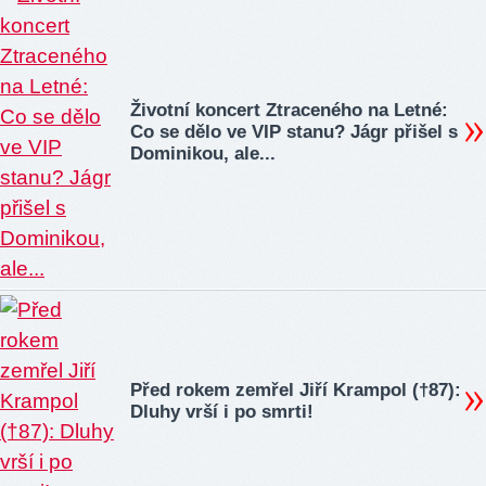
Životní koncert Ztraceného na Letné:
Co se dělo ve VIP stanu? Jágr přišel s
Dominikou, ale...
Před rokem zemřel Jiří Krampol (†87):
Dluhy vrší i po smrti!