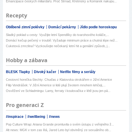
Emancipace českých miliardářů. Proč Strnad, Křetínský a Komárek nakupu...
Recepty
Oblíbené zimní polévky
Domácí pekárny
Jídlo podle horoskopu
Sladký poklad u cesty: Využijte letní špendlíky do tvarohového koláče,...
Domácí kečup pečený v troubě: Vyžaduje minimum práce a chutná lépe než...
Cuketová zmrzlina? Vyzkoušejte nečekaný letní hit a geniální způsob, j...
Hobby a zábava
BLESK Tlapky
Divoký kačer
Netflix filmy a seriály
Cestovní horečka šlechty: Chuďas z Klatovska otrokářem v Jižní Americe
Filip Vondrášek: V Jižní Americe si lidé plují životem mnohem lehčeji,...
Osvěžení ve Schladmingu: Lamy, ferraty i koulovačka v létě jsou jen pá...
Pro generaci Z
#inspirace
#wellbeing
#news
Pop Culture Wrap: Ariana Grande promluvila o svém ústupu z veřejného ž...
Alt news: MGK v tom zas lítá, Jared Leto byl obviněný ze sexuálního ob...