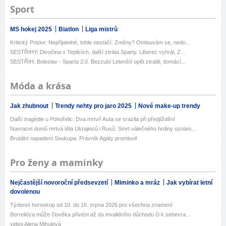
Sport
MS hokej 2025
Biatlon
Liga mistrů
Kritický Priske: Nepřijatelné, tohle nestačí. Změny? Omlouvám se, nedo...
SESTŘIHY: Divočina v Teplicích, další ztráta Sparty. Liberec vyhrál, Z...
SESTŘIH: Boleslav - Sparta 2:0. Bezzubí Letenští opět ztratili, domácí...
Móda a krása
Jak zhubnout
Trendy nehty pro jaro 2025
Nové make-up trendy
Další tragédie u Pohořelic: Dva mrtví! Auta se srazila při předjíždění
Navracel domů mrtvá těla Ukrajinců i Rusů: Smrt válečného hrdiny oznám...
Brutální napadení Soukupa. Právník Agáty promluvil
Pro ženy a maminky
Nejčastější novoroční předsevzetí
Miminko a mráz
Jak vybírat letní
dovolenou
Týdenní horoskop od 10. do 16. srpna 2026 pro všechna znamení
Borrelióza může člověka přivést až do invalidního důchodu či k sebevra...
video Alena Mihulová