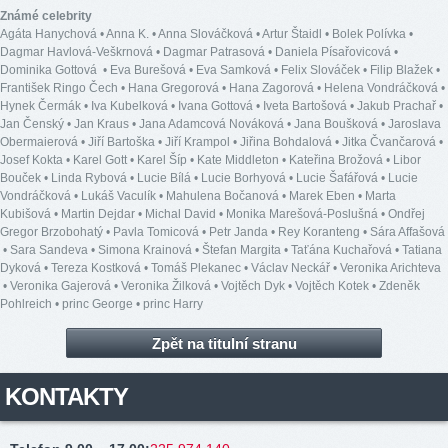
Známé celebrity
Agáta Hanychová
•
Anna K.
•
Anna Slováčková
•
Artur Štaidl
•
Bolek Polívka
•
Dagmar Havlová-Veškrnová
•
Dagmar Patrasová
•
Daniela Písařovicová
•
Dominika Gottová
•
Eva Burešová
•
Eva Samková
•
Felix Slováček
•
Filip Blažek
•
František Ringo Čech
•
Hana Gregorová
•
Hana Zagorová
•
Helena Vondráčková
•
Hynek Čermák
•
Iva Kubelková
•
Ivana Gottová
•
Iveta Bartošová
•
Jakub Prachař
•
Jan Čenský
•
Jan Kraus
•
Jana Adamcová Nováková
•
Jana Boušková
•
Jaroslava
Obermaierová
•
Jiří Bartoška
•
Jiří Krampol
•
Jiřina Bohdalová
•
Jitka Čvančarová
•
Josef Kokta
•
Karel Gott
•
Karel Šíp
•
Kate Middleton
•
Kateřina Brožová
•
Libor
Bouček
•
Linda Rybová
•
Lucie Bílá
•
Lucie Borhyová
•
Lucie Šafářová
•
Lucie
Vondráčková
•
Lukáš Vaculík
•
Mahulena Bočanová
•
Marek Eben
•
Marta
Kubišová
•
Martin Dejdar
•
Michal David
•
Monika Marešová-Poslušná
•
Ondřej
Gregor Brzobohatý
•
Pavla Tomicová
•
Petr Janda
•
Rey Koranteng
•
Sára Affašová
•
Sara Sandeva
•
Simona Krainová
•
Štefan Margita
•
Taťána Kuchařová
•
Tatiana
Dyková
•
Tereza Kostková
•
Tomáš Plekanec
•
Václav Neckář
•
Veronika Arichteva
•
Veronika Gajerová
•
Veronika Žilková
•
Vojtěch Dyk
•
Vojtěch Kotek
•
Zdeněk
Pohlreich
•
princ George
•
princ Harry
Zpět na titulní stranu
KONTAKTY