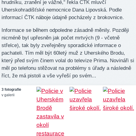
hrudníku, zranění je vážné," řekla ČTK mluvčí
Uherskohradišťské nemocnice Dana Lipovská. Podle
informací ČTK náboje údajně pocházely z brokovnice.
Informace se během odpoledne zásadně měnily. Později
nicméně byl upřesněn jak počet mrtvých (9 - včetně
střelce), tak byly zveřejněny sporadické informace o
pachateli. Tím měl být 60letý muž z Uherského Brodu,
který před svým činem volal do televize Prima. Novináři si
měl po telefonu stěžovat na problémy s úřady a následně
říct, že má pistoli a vše vyřeší po svém...
3 fotografie
v galerii