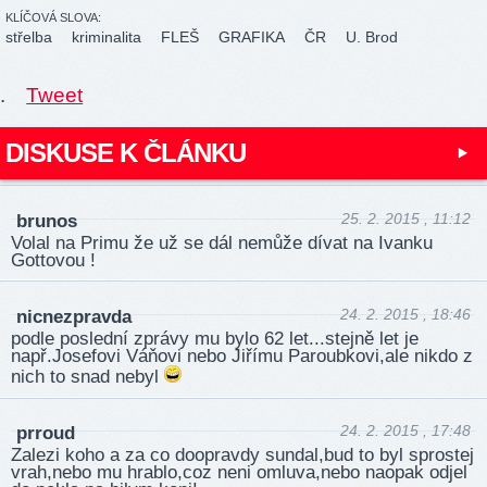
KLÍČOVÁ SLOVA:
střelba
kriminalita
FLEŠ
GRAFIKA
ČR
U. Brod
.
Tweet
DISKUSE K ČLÁNKU
25. 2. 2015 , 11:12
brunos
Volal na Primu že už se dál nemůže dívat na Ivanku
Gottovou !
24. 2. 2015 , 18:46
nicnezpravda
podle poslední zprávy mu bylo 62 let...stejně let je
např.Josefovi Váňovi nebo Jiřímu Paroubkovi,ale nikdo z
nich to snad nebyl
24. 2. 2015 , 17:48
prroud
Zalezi koho a za co doopravdy sundal,bud to byl sprostej
vrah,nebo mu hrablo,coz neni omluva,nebo naopak odjel