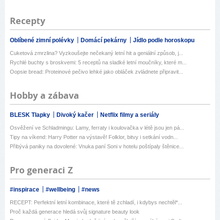
Recepty
Oblíbené zimní polévky
Domácí pekárny
Jídlo podle horoskopu
Cuketová zmrzlina? Vyzkoušejte nečekaný letní hit a geniální způsob, j...
Rychlé buchty s broskvemi: 5 receptů na sladké letní moučníky, které m...
Oopsie bread: Proteinové pečivo lehké jako obláček zvládnete připravit...
Hobby a zábava
BLESK Tlapky
Divoký kačer
Netflix filmy a seriály
Osvěžení ve Schladmingu: Lamy, ferraty i koulovačka v létě jsou jen pá...
Tipy na víkend: Harry Potter na výstavě! Folklor, bitvy i setkání vodn...
Přibývá paniky na dovolené: Vnuka paní Soni v hotelu poštípaly štěnice...
Pro generaci Z
#inspirace
#wellbeing
#news
RECEPT: Perfektní letní kombinace, které tě zchladí, i kdybys nechtěl*...
Proč každá generace hledá svůj signature beauty look