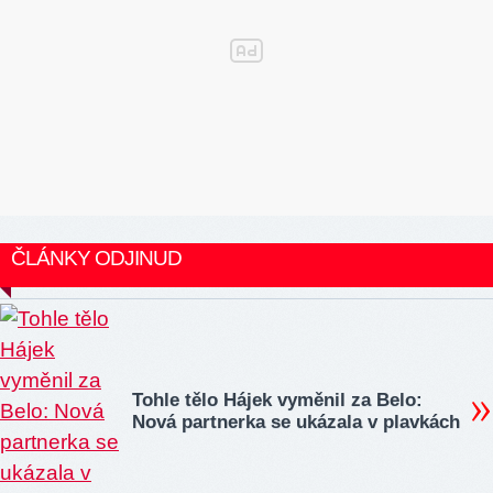
ČLÁNKY ODJINUD
Tohle tělo Hájek vyměnil za Belo:
Nová partnerka se ukázala v plavkách