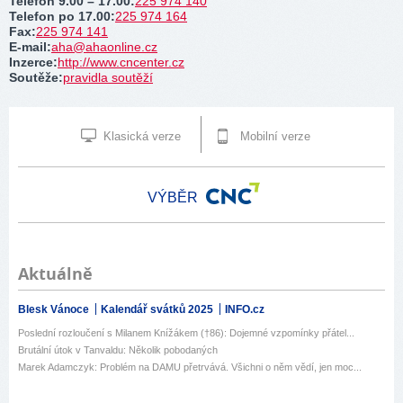
Telefon 9.00 – 17.00
:
225 974 140
Telefon po 17.00
:
225 974 164
Fax
:
225 974 141
E-mail
:
aha@ahaonline.cz
Inzerce
:
http://www.cncenter.cz
Soutěže
:
pravidla soutěží
Klasická verze
Mobilní verze
VÝBĚR
Aktuálně
Blesk Vánoce
Kalendář svátků 2025
INFO.cz
Poslední rozloučení s Milanem Knížákem (†86): Dojemné vzpomínky přátel...
Brutální útok v Tanvaldu: Několik pobodaných
Marek Adamczyk: Problém na DAMU přetrvává. Všichni o něm vědí, jen moc...