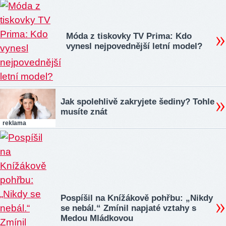
Móda z tiskovky TV Prima: Kdo
vynesl nejpovednější letní model?
Jak spolehlivě zakryjete šediny? Tohle
musíte znát
reklama
Pospíšil na Knížákově pohřbu: „Nikdy
se nebál.“ Zmínil napjaté vztahy s
Medou Mládkovou