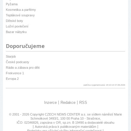
Pyžama
Kosmetika a parfémy
Teplákové soupravy
Dětské boty
Ložní povlečení
Bazar nábytku
Doporučujeme
Starjob
České podcasty
Rádio a zábava pro děti
Frekvence 1
Evropa 2
patička vygenerovaná: 19:10:14 07.08.2026
Inzerce
Redakce
RSS
© 2001 - 2026 Copyright
CZECH NEWS CENTER a.s.
se sídlem náměstí Marie
Schmolkové 3493/1, 100 00 Praha 10 - Strašnice,
IČO: 02346826, zapsána v OR, sp.zn. B 19490 a dodavatelé obsahu
Autorská práva k publikovaným materiálům
Podmínky pro užívání služby informační společnosti