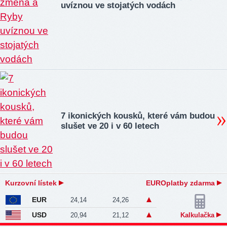
uvíznou ve stojatých vodách
7 ikonických kousků, které vám budou
slušet ve 20 i v 60 letech
Kurzovní lístek
EUROplatby zdarma
EUR
24,14
24,26
USD
20,94
21,12
Kalkulačka