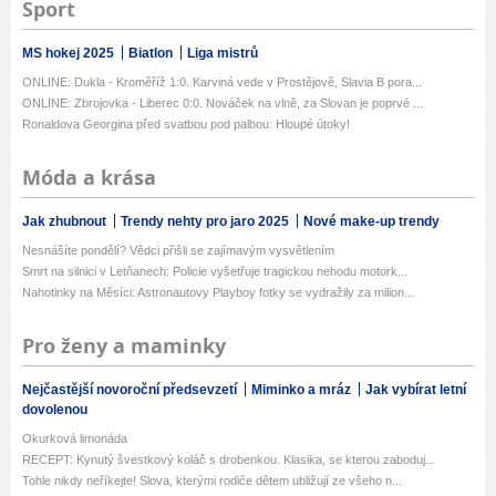
Sport
MS hokej 2025
Biatlon
Liga mistrů
ONLINE: Dukla - Kroměříž 1:0. Karviná vede v Prostějově, Slavia B pora...
ONLINE: Zbrojovka - Liberec 0:0. Nováček na vlně, za Slovan je poprvé ...
Ronaldova Georgina před svatbou pod palbou: Hloupé útoky!
Móda a krása
Jak zhubnout
Trendy nehty pro jaro 2025
Nové make-up trendy
Nesnášíte pondělí? Vědci přišli se zajímavým vysvětlením
Smrt na silnici v Letňanech: Policie vyšetřuje tragickou nehodu motork...
Nahotinky na Měsíci: Astronautovy Playboy fotky se vydražily za milion...
Pro ženy a maminky
Nejčastější novoroční předsevzetí
Miminko a mráz
Jak vybírat letní
dovolenou
Okurková limonáda
RECEPT: Kynutý švestkový koláč s drobenkou. Klasika, se kterou zaboduj...
Tohle nikdy neříkejte! Slova, kterými rodiče dětem ubližují ze všeho n...