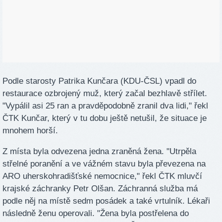
Podle starosty Patrika Kunčara (KDU-ČSL) vpadl do
restaurace ozbrojený muž, který začal bezhlavě střílet.
"Vypálil asi 25 ran a pravděpodobně zranil dva lidi," řekl
ČTK Kunčar, který v tu dobu ještě netušil, že situace je
mnohem horší.
Z místa byla odvezena jedna zraněná žena. "Utrpěla
střelné poranění a ve vážném stavu byla převezena na
ARO uherskohradišťské nemocnice," řekl ČTK mluvčí
krajské záchranky Petr Olšan. Záchranná služba má
podle něj na místě sedm posádek a také vrtulník. Lékaři
následně ženu operovali. "Žena byla postřelena do