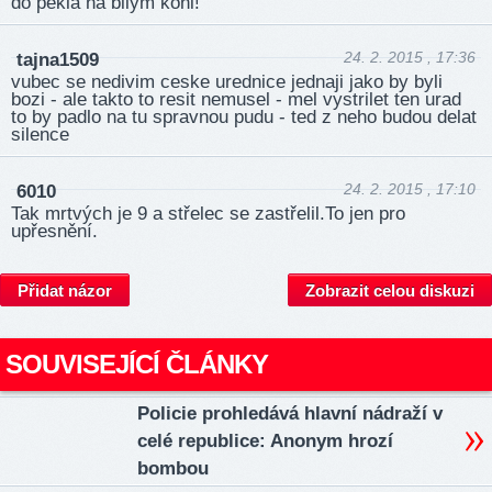
do pekla na bilym koni!
24. 2. 2015 , 17:36
tajna1509
vubec se nedivim ceske urednice jednaji jako by byli
bozi - ale takto to resit nemusel - mel vystrilet ten urad
to by padlo na tu spravnou pudu - ted z neho budou delat
silence
24. 2. 2015 , 17:10
6010
Tak mrtvých je 9 a střelec se zastřelil.To jen pro
upřesnění.
Přidat názor
Zobrazit celou diskuzi
SOUVISEJÍCÍ ČLÁNKY
Policie prohledává hlavní nádraží v
celé republice: Anonym hrozí
bombou