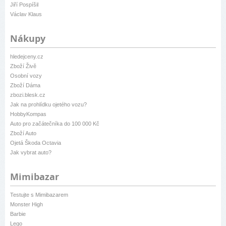
Jiří Pospíšil
Václav Klaus
Nákupy
hledejceny.cz
Zboží Živě
Osobní vozy
Zboží Dáma
zbozi.blesk.cz
Jak na prohlídku ojetého vozu?
HobbyKompas
Auto pro začátečníka do 100 000 Kč
Zboží Auto
Ojetá Škoda Octavia
Jak vybrat auto?
Mimibazar
Testujte s Mimibazarem
Monster High
Barbie
Lego