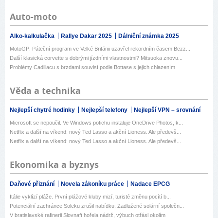
Auto-moto
Alko-kalkulačka
Rallye Dakar 2025
Dálniční známka 2025
MotoGP: Páteční program ve Velké Británii uzavřel rekordním časem Bezz...
Další klasická corvette s dobrými jízdními vlastnostmi? Mitsuoka znovu...
Problémy Cadillacu s brzdami souvisí podle Bottase s jejich chlazením
Věda a technika
Nejlepší chytré hodinky
Nejlepší telefony
Nejlepší VPN – srovnání
Microsoft se nepoučil. Ve Windows potichu instaluje OneDrive Photos, k...
Netflix a další na víkend: nový Ted Lasso a akční Lioness. Ale předevš...
Netflix a další na víkend: nový Ted Lasso a akční Lioness. Ale předevš...
Ekonomika a byznys
Daňové přiznání
Novela zákoníku práce
Nadace EPCG
Itálie vyklízí pláže. První plážové kluby mizí, turisté změnu pocítí b...
Potenciální zachránce Soleku zrušil nabídku. Zadlužené solární společn...
V bratislavské rafinerii Slovnaft hořela nádrž, výbuch otřásl okolím