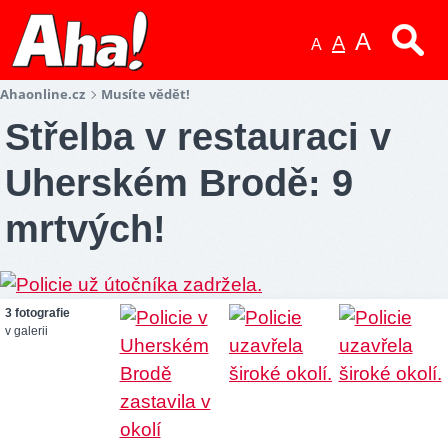
A
A
A
Ahaonline.cz
Musíte vědět!
Střelba v restauraci v
Uherském Brodě: 9
mrtvých!
3 fotografie
v galerii