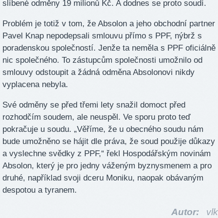
slíbené odměny 19 milionů Kč. A dodnes se proto soudí.
Problém je totiž v tom, že Absolon a jeho obchodní partner
Pavel Knap nepodepsali smlouvu přímo s PPF, nýbrž s
poradenskou společností. Jenže ta neměla s PPF oficiálně
nic společného. To zástupcům společnosti umožnilo od
smlouvy odstoupit a žádná odměna Absolonovi nikdy
vyplacena nebyla.
Své odměny se před třemi lety snažil domoct před
rozhodčím soudem, ale neuspěl. Ve sporu proto teď
pokračuje u soudu. „Věříme, že u obecného soudu nám
bude umožněno se hájit dle práva, že soud použije důkazy
a vyslechne svědky z PPF,“ řekl Hospodářským novinám
Absolon, který je pro jedny váženým byznysmenem a pro
druhé, například svoji dceru Moniku, naopak obávaným
despotou a tyranem.
Autor:
vlk