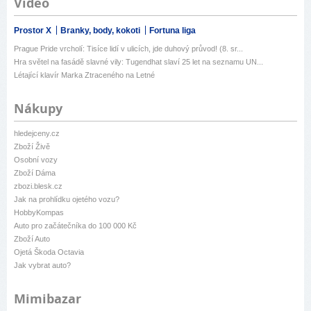
Video
Prostor X
Branky, body, kokoti
Fortuna liga
Prague Pride vrcholí: Tisíce lidí v ulicích, jde duhový průvod! (8. sr...
Hra světel na fasádě slavné vily: Tugendhat slaví 25 let na seznamu UN...
Létající klavír Marka Ztraceného na Letné
Nákupy
hledejceny.cz
Zboží Živě
Osobní vozy
Zboží Dáma
zbozi.blesk.cz
Jak na prohlídku ojetého vozu?
HobbyKompas
Auto pro začátečníka do 100 000 Kč
Zboží Auto
Ojetá Škoda Octavia
Jak vybrat auto?
Mimibazar