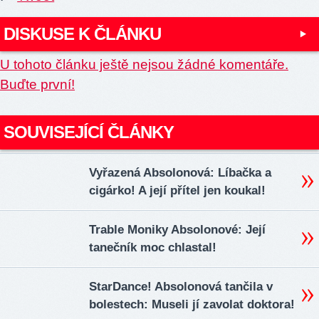
DISKUSE K ČLÁNKU
U tohoto článku ještě nejsou žádné komentáře.
Buďte první!
SOUVISEJÍCÍ ČLÁNKY
Vyřazená Absolonová: Líbačka a
cigárko! A její přítel jen koukal!
Trable Moniky Absolonové: Její
tanečník moc chlastal!
StarDance! Absolonová tančila v
bolestech: Museli jí zavolat doktora!