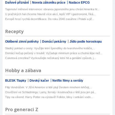
Daňové přiznání
Novela zákoníku práce
Nadace EPCG
Tajemství měnové intervence: obranou japonského jenu chrání Amerika hl...
U pražských hal chceme hlavně více akcí, lepší VIP i gastronomii, říká...
Evropě hrozí rychlá dezertifikace. Do roku 2040 zasáhne i Polabí a již...
Recepty
Oblíbené zimní polévky
Domácí pekárny
Jídlo podle horoskopu
Sladký poklad u cesty: Využijte letní špendlíky do tvarohového koláče,...
Domácí kečup pečený v troubě: Vyžaduje minimum práce a chutná lépe než...
Cuketová zmrzlina? Vyzkoušejte nečekaný letní hit a geniální způsob, j...
Hobby a zábava
BLESK Tlapky
Divoký kačer
Netflix filmy a seriály
Filip Vondrášek: V Jižní Americe si lidé plují životem mnohem lehčeji,...
Osvěžení ve Schladmingu: Lamy, ferraty i koulovačka v létě jsou jen pá...
Tipy na víkend: Harry Potter na výstavě! Folklor, bitvy i setkání vodn...
Pro generaci Z