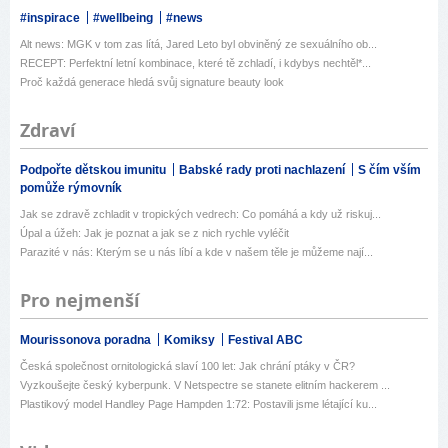
#inspirace
#wellbeing
#news
Alt news: MGK v tom zas lítá, Jared Leto byl obviněný ze sexuálního ob...
RECEPT: Perfektní letní kombinace, které tě zchladí, i kdybys nechtěl*...
Proč každá generace hledá svůj signature beauty look
Zdraví
Podpořte dětskou imunitu
Babské rady proti nachlazení
S čím vším
pomůže rýmovník
Jak se zdravě zchladit v tropických vedrech: Co pomáhá a kdy už riskuj...
Úpal a úžeh: Jak je poznat a jak se z nich rychle vyléčit
Parazité v nás: Kterým se u nás líbí a kde v našem těle je můžeme nají...
Pro nejmenší
Mourissonova poradna
Komiksy
Festival ABC
Česká společnost ornitologická slaví 100 let: Jak chrání ptáky v ČR?
Vyzkoušejte český kyberpunk. V Netspectre se stanete elitním hackerem ...
Plastikový model Handley Page Hampden 1:72: Postavili jsme létající ku...