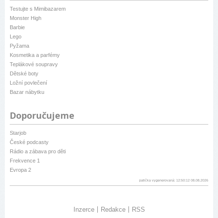
Testujte s Mimibazarem
Monster High
Barbie
Lego
Pyžama
Kosmetika a parfémy
Teplákové soupravy
Dětské boty
Ložní povlečení
Bazar nábytku
Doporučujeme
Starjob
České podcasty
Rádio a zábava pro děti
Frekvence 1
Evropa 2
patička vygenerovaná: 12:50:12 08.08.2026
Inzerce
Redakce
RSS