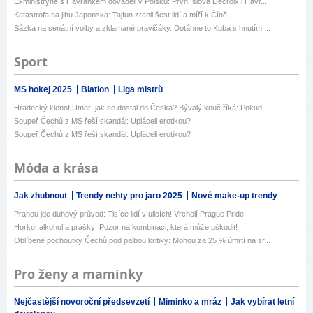
Exministryně s Havránkem dováděli v Polsku: První slova Decroix i Havr...
Katastrofa na jihu Japonska: Tajfun zranil šest lidí a míří k Číně!
Sázka na senátní volby a zklamané pravičáky. Dotáhne to Kuba s hnutím ...
Sport
MS hokej 2025
Biatlon
Liga mistrů
Hradecký klenot Umar: jak se dostal do Česka? Bývalý kouč říká: Pokud ...
Soupeř Čechů z MS řeší skandál: Upláceli erotikou?
Soupeř Čechů z MS řeší skandál: Upláceli erotikou?
Móda a krása
Jak zhubnout
Trendy nehty pro jaro 2025
Nové make-up trendy
Prahou jde duhový průvod: Tisíce lidí v ulicích! Vrcholí Prague Pride
Horko, alkohol a prášky: Pozor na kombinaci, která může uškodit!
Oblíbené pochoutky Čechů pod palbou kritiky: Mohou za 25 % úmrtí na sr...
Pro ženy a maminky
Nejčastější novoroční předsevzetí
Miminko a mráz
Jak vybírat letní