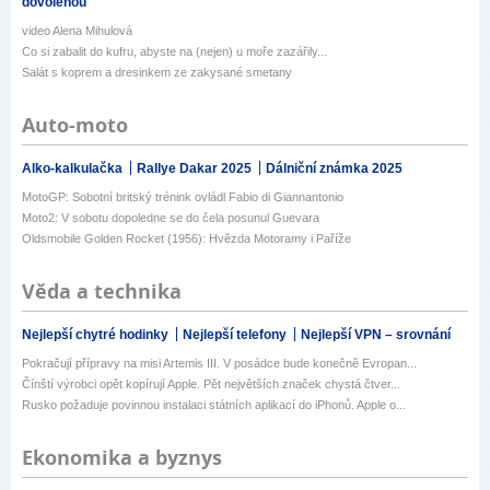
dovolenou
video Alena Mihulová
Co si zabalit do kufru, abyste na (nejen) u moře zazářily...
Salát s koprem a dresinkem ze zakysané smetany
Auto-moto
Alko-kalkulačka
Rallye Dakar 2025
Dálniční známka 2025
MotoGP: Sobotní britský trénink ovládl Fabio di Giannantonio
Moto2: V sobotu dopoledne se do čela posunul Guevara
Oldsmobile Golden Rocket (1956): Hvězda Motoramy i Paříže
Věda a technika
Nejlepší chytré hodinky
Nejlepší telefony
Nejlepší VPN – srovnání
Pokračují přípravy na misi Artemis III. V posádce bude konečně Evropan...
Čínští výrobci opět kopírují Apple. Pět největších značek chystá čtver...
Rusko požaduje povinnou instalaci státních aplikací do iPhonů. Apple o...
Ekonomika a byznys