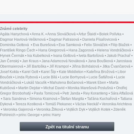
Známé celebrity
Agáta Hanychová
•
Anna K.
•
Anna Slováčková
•
Artur Štaidl
•
Bolek Polívka
•
Dagmar Havlová-Veškrnová
•
Dagmar Patrasová
•
Daniela Písařovicová
•
Dominika Gottová
•
Eva Burešová
•
Eva Samková
•
Felix Slováček
•
Filip Blažek
•
František Ringo Čech
•
Hana Gregorová
•
Hana Zagorová
•
Helena Vondráčková
•
Hynek Čermák
•
Iva Kubelková
•
Ivana Gottová
•
Iveta Bartošová
•
Jakub Prachař
•
Jan Čenský
•
Jan Kraus
•
Jana Adamcová Nováková
•
Jana Boušková
•
Jaroslava
Obermaierová
•
Jiří Bartoška
•
Jiří Krampol
•
Jiřina Bohdalová
•
Jitka Čvančarová
•
Josef Kokta
•
Karel Gott
•
Karel Šíp
•
Kate Middleton
•
Kateřina Brožová
•
Libor
Bouček
•
Linda Rybová
•
Lucie Bílá
•
Lucie Borhyová
•
Lucie Šafářová
•
Lucie
Vondráčková
•
Lukáš Vaculík
•
Mahulena Bočanová
•
Marek Eben
•
Marta
Kubišová
•
Martin Dejdar
•
Michal David
•
Monika Marešová-Poslušná
•
Ondřej
Gregor Brzobohatý
•
Pavla Tomicová
•
Petr Janda
•
Rey Koranteng
•
Sára Affašová
•
Sara Sandeva
•
Simona Krainová
•
Štefan Margita
•
Taťána Kuchařová
•
Tatiana
Dyková
•
Tereza Kostková
•
Tomáš Plekanec
•
Václav Neckář
•
Veronika Arichteva
•
Veronika Gajerová
•
Veronika Žilková
•
Vojtěch Dyk
•
Vojtěch Kotek
•
Zdeněk
Pohlreich
•
princ George
•
princ Harry
Zpět na titulní stranu