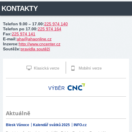
KONTAKTY
Telefon 9.00 – 17.00
:
225 974 140
Telefon po 17.00
:
225 974 164
Fax
:
225 974 141
E-mail
:
aha@ahaonline.cz
Inzerce
:
http://www.cncenter.cz
Soutěže
:
pravidla soutěží
Klasická verze
Mobilní verze
VÝBĚR
Aktuálně
Blesk Vánoce
Kalendář svátků 2025
INFO.cz