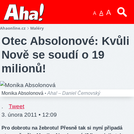
A
A
A
Ahaonline.cz
Maléry
Otec Absolonové: Kvůli
Nově se soudí o 19
milionů!
Monika Absolonová
• Aha! – Daniel Černovský
.
Tweet
3. února 2011 • 12:09
Pro dobrotu na žebrotu! Přesně tak si nyní připadá