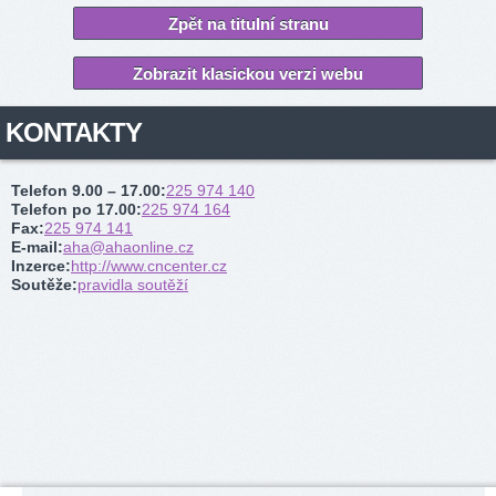
Zpět na titulní stranu
Zobrazit klasickou verzi webu
KONTAKTY
Telefon 9.00 – 17.00
:
225 974 140
Telefon po 17.00
:
225 974 164
Fax
:
225 974 141
E-mail
:
aha@ahaonline.cz
Inzerce
:
http://www.cncenter.cz
Soutěže
:
pravidla soutěží