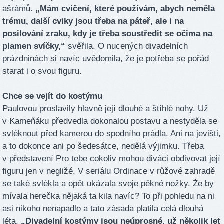
ašrámů.
„Mám cvičení, které používám, abych neměla
trému, další cviky jsou třeba na páteř, ale i na
posilování zraku, kdy je třeba soustředit se očima na
plamen svíčky,“
svěřila. O nucených divadelních
prázdninách si navíc uvědomila, že je potřeba se pořád
starat i o svou figuru.
Chce se vejít do kostýmu
Paulovou proslavily hlavně její dlouhé a štíhlé nohy. Už
v Kameňáku předvedla dokonalou postavu a nestyděla se
svléknout před kamerou do spodního prádla. Ani na jevišti,
a to dokonce ani po šedesátce, nedělá výjimku. Třeba
v představení Pro tebe cokoliv mohou diváci obdivovat její
figuru jen v negližé. V seriálu Ordinace v růžové zahradě
se také svlékla a opět ukázala svoje pěkné nožky. Že by
mívala herečka nějaká ta kila navíc? To při pohledu na ni
asi nikoho nenapadlo a tato zásada platila celá dlouhá
léta.
„Divadelní kostýmy jsou neúprosné, už několik let