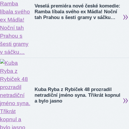
Veselá premiéra nové české komedie:
Ramba líbala svého ex Mádla! Noční
tah Prahou s šesti gramy v sáčku…
Kuba Ryba z Rybiček 48 prozradil
netradiční jméno syna. Třikrát kopnul
a bylo jasno