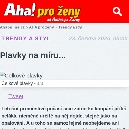
Ahaonline.cz
AHA pro ženy
Trendy a styl
TRENDY A STYL
23. června 2025 05:00
Plavky na míru...
Celkové plavky
• ara
.
Tweet
Letošní proměnlivé počasí sice zatím ke koupání příliš
neláká, nicméně určitě na něj dojde, stejně jako na
opalování. A u toho se samozřejmě neobejdeme ani