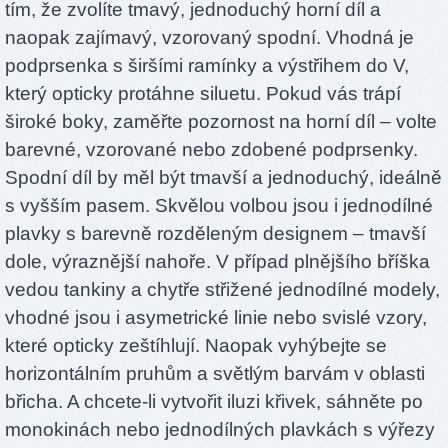
tím, že zvolíte tmavý, jednoduchý horní díl a
naopak zajímavý, vzorovaný spodní. Vhodná je
podprsenka s širšími ramínky a výstřihem do V,
který opticky protáhne siluetu. Pokud vás trápí
široké boky, zaměřte pozornost na horní díl – volte
barevné, vzorované nebo zdobené podprsenky.
Spodní díl by měl být tmavší a jednoduchý, ideálně
s vyšším pasem. Skvělou volbou jsou i jednodílné
plavky s barevně rozděleným designem – tmavší
dole, výraznější nahoře. V případ plnějšího bříška
vedou tankiny a chytře střižené jednodílné modely,
vhodné jsou i asymetrické linie nebo svislé vzory,
které opticky zeštíhlují. Naopak vyhýbejte se
horizontálním pruhům a světlým barvám v oblasti
břicha. A chcete-li vytvořit iluzi křivek, sáhněte po
monokinách nebo jednodílných plavkách s výřezy