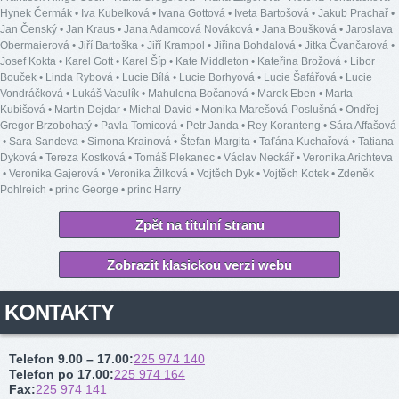
Hynek Čermák
•
Iva Kubelková
•
Ivana Gottová
•
Iveta Bartošová
•
Jakub Prachař
•
Jan Čenský
•
Jan Kraus
•
Jana Adamcová Nováková
•
Jana Boušková
•
Jaroslava
Obermaierová
•
Jiří Bartoška
•
Jiří Krampol
•
Jiřina Bohdalová
•
Jitka Čvančarová
•
Josef Kokta
•
Karel Gott
•
Karel Šíp
•
Kate Middleton
•
Kateřina Brožová
•
Libor
Bouček
•
Linda Rybová
•
Lucie Bílá
•
Lucie Borhyová
•
Lucie Šafářová
•
Lucie
Vondráčková
•
Lukáš Vaculík
•
Mahulena Bočanová
•
Marek Eben
•
Marta
Kubišová
•
Martin Dejdar
•
Michal David
•
Monika Marešová-Poslušná
•
Ondřej
Gregor Brzobohatý
•
Pavla Tomicová
•
Petr Janda
•
Rey Koranteng
•
Sára Affašová
•
Sara Sandeva
•
Simona Krainová
•
Štefan Margita
•
Taťána Kuchařová
•
Tatiana
Dyková
•
Tereza Kostková
•
Tomáš Plekanec
•
Václav Neckář
•
Veronika Arichteva
•
Veronika Gajerová
•
Veronika Žilková
•
Vojtěch Dyk
•
Vojtěch Kotek
•
Zdeněk
Pohlreich
•
princ George
•
princ Harry
Zpět na titulní stranu
Zobrazit klasickou verzi webu
KONTAKTY
Telefon 9.00 – 17.00
:
225 974 140
Telefon po 17.00
:
225 974 164
Fax
:
225 974 141