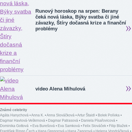
Runový horoskop na srpen: Berany
čeká nová láska, Býky svatba či jiné
závazky, Štíry dočasná krize a finanční
problémy
video Alena Mihulová
Známé celebrity
Agáta Hanychová
•
Anna K.
•
Anna Slováčková
•
Artur Štaidl
•
Bolek Polívka
•
Dagmar Havlová-Veškrnová
•
Dagmar Patrasová
•
Daniela Písařovicová
•
Dominika Gottová
•
Eva Burešová
•
Eva Samková
•
Felix Slováček
•
Filip Blažek
•
František Ringo Čech
•
Hana Gregorová
•
Hana Zagorová
•
Helena Vondráčková
•