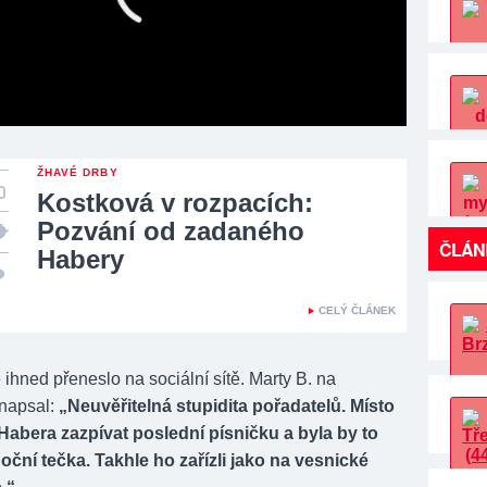
ŽHAVÉ DRBY
Kostková v rozpacích:
Pozvání od zadaného
ČLÁN
Habery
CELÝ ČLÁNEK
ihned přeneslo na sociální sítě. Marty B. na
napsal:
„Neuvěřitelná stupidita pořadatelů. Místo
abera zazpívat poslední písničku a byla by to
oční tečka. Takhle ho zařízli jako na vesnické