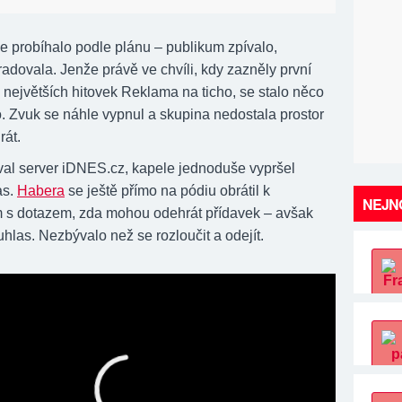
e probíhalo podle plánu – publikum zpívalo,
adovala. Jenže právě ve chvíli, kdy zazněly první
 největších hitovek Reklama na ticho, se stalo něco
 Zvuk se náhle vypnul a skupina nedostala prostor
rát.
val server iDNES.cz, kapele jednoduše vypršel
as.
Habera
se ještě přímo na pódiu obrátil k
NEJNO
 s dotazem, zda mohou odehrát přídavek – avšak
hlas. Nezbývalo než se rozloučit a odejít.