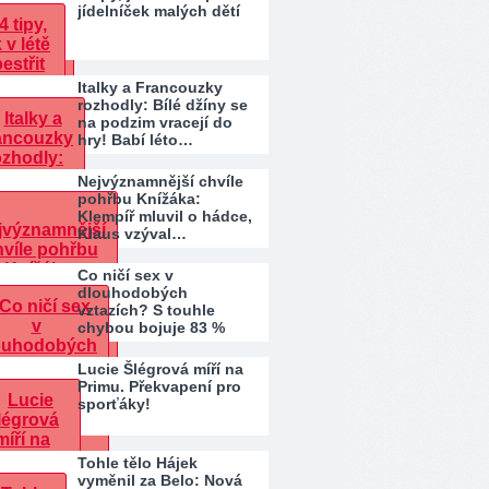
jídelníček malých dětí
Italky a Francouzky
rozhodly: Bílé džíny se
na podzim vracejí do
hry! Babí léto…
Nejvýznamnější chvíle
pohřbu Knížáka:
Klempíř mluvil o hádce,
Klaus vzýval…
Co ničí sex v
dlouhodobých
vztazích? S touhle
chybou bojuje 83 %
párů. Patříte…
Lucie Šlégrová míří na
Primu. Překvapení pro
sporťáky!
Tohle tělo Hájek
vyměnil za Belo: Nová