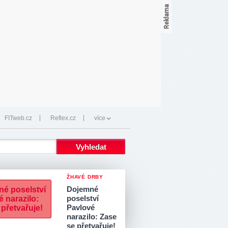
FITweb.cz
Reflex.cz
více
ŽHAVÉ DRBY
Dojemné
poselství
Pavlové
narazilo: Zase
se přetvařuje!