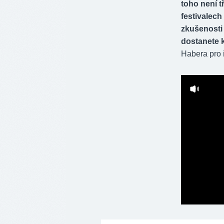
toho není t
festivalech
zkušenosti s
dostanete k
Habera pro