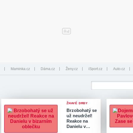
Maminka.cz
Dáma.cz
Ženy.cz
iSport.cz
Auto.cz
ŽHAVÉ DRBY
Brzobohatý se
už neudržel!
Reakce na
Danielu v…