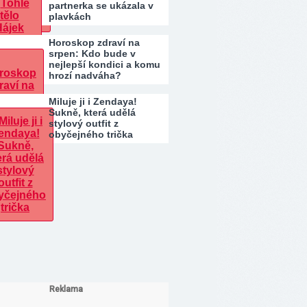
partnerka se ukázala v
plavkách
Horoskop zdraví na
srpen: Kdo bude v
nejlepší kondici a komu
hrozí nadváha?
Miluje ji i Zendaya!
Sukně, která udělá
stylový outfit z
obyčejného trička