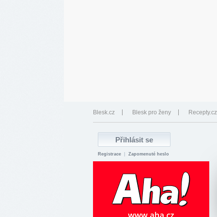
Blesk.cz
Blesk pro ženy
Recepty.cz
Registrace
|
Zapomenuté heslo