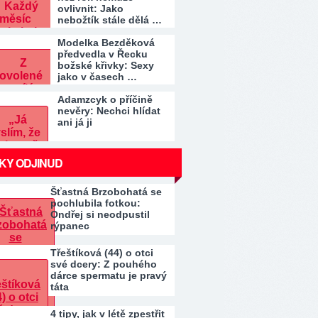
ovlivnit: Jako
nebožtík stále dělá …
Modelka Bezděková
předvedla v Řecku
božské křivky: Sexy
jako v časech …
Adamzcyk o příčině
nevěry: Nechci hlídat
ani já ji
KY ODJINUD
Šťastná Brzobohatá se
pochlubila fotkou:
Ondřej si neodpustil
rýpanec
Třeštíková (44) o otci
své dcery: Z pouhého
dárce spermatu je pravý
táta
4 tipy, jak v létě zpestřit