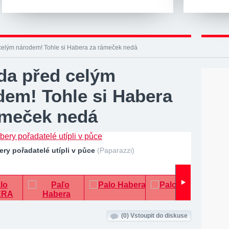
celým národem! Tohle si Habera za rámeček nedá
da před celým
dem! Tohle si Habera
ámeček nedá
ry pořadatelé utípli v půce
(Paparazzi)
(0)
Vstoupit do diskuse