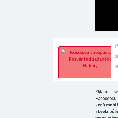
Zklamání se 
Facebooku 
keců mohl H
skvělá půln