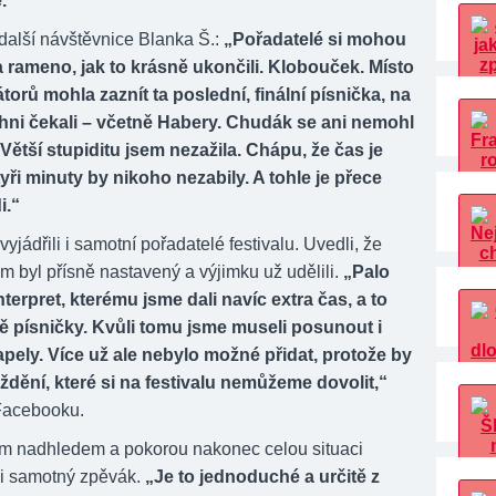
.“
 další návštěvnice Blanka Š.:
„Pořadatelé si mohou
 rameno, jak to krásně ukončili. Klobouček. Místo
torů mohla zaznít ta poslední, finální písnička, na
hni čekali – včetně Habery. Chudák se ani nemohl
Větší stupiditu jsem nezažila. Chápu, že čas je
tyři minuty by nikoho nezabily. A tohle je přece
i.“
 vyjádřili i samotní pořadatelé festivalu. Uvedli, že
 byl přísně nastavený a výjimku už udělili.
„Palo
nterpret, kterému jsme dali navíc extra čas, a to
ě písničky. Kvůli tomu jsme museli posunout i
apely. Více už ale nebylo možné přidat, protože by
ždění, které si na festivalu nemůžeme dovolit,“
Facebooku.
 nadhledem a pokorou nakonec celou situaci
i samotný zpěvák.
„Je to jednoduché a určitě z