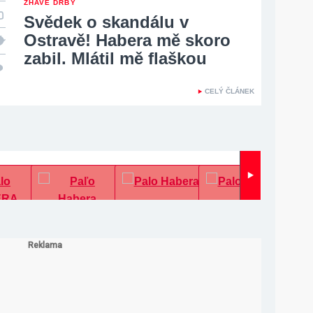
ŽHAVÉ DRBY
Svědek o skandálu v
Ostravě! Habera mě skoro
zabil. Mlátil mě flaškou
CELÝ ČLÁNEK