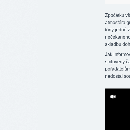
Zpočátku vš
atmosféra gr
tóny jedné z
nečekaného.
skladbu doh
Jak informo
smluvený č
pořadatelům
nedostal sou