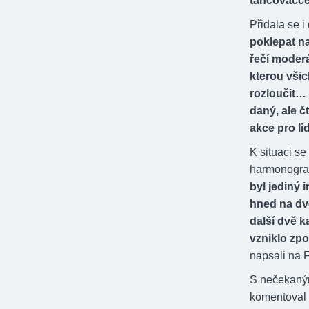
tancovačce
Přidala se i
poklepat na
řečí moderá
kterou všic
rozloučit… 
daný, ale č
akce pro lid
K situaci se
harmonogram
byl jediný i
hned na dv
další dvě k
vzniklo zpo
napsali na 
S nečekaným
komentoval 