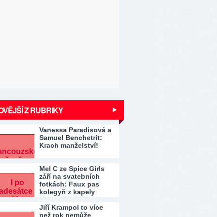
VĚJŠÍ Z RUBRIKY
Vanessa Paradisová a
Samuel Benchetrit:
Krach manželství!
Mel C ze Spice Girls
září na svatebních
fotkách: Faux pas
kolegyň z kapely
Jiří Krampol to více
než rok nemůže