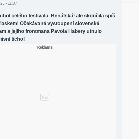
25 • 11:37
vrchol celého festivalu. Benátská! ale skončila spíš
iaskem! Očekávané vystoupení slovenské
am a jejího frontmana Pavola Habery utnulo
sní ticho!