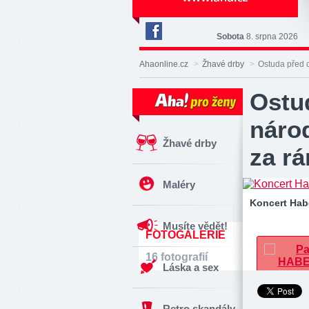
Sobota
8. srpna 2026
Deník
Aha!
Ahaonline.cz
>
Žhavé drby
>
Ostuda před 
na
Facebooku
Ostu
náro
Žhavé drby
za r
Maléry
Koncert Habe
Musíte vědět!
FOTOGALERIE
16 fotografií
Láska a sex
Retro skandály