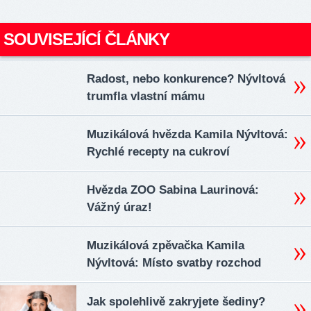
SOUVISEJÍCÍ ČLÁNKY
Radost, nebo konkurence? Nývltová
trumfla vlastní mámu
Muzikálová hvězda Kamila Nývltová:
Rychlé recepty na cukroví
Hvězda ZOO Sabina Laurinová:
Vážný úraz!
Muzikálová zpěvačka Kamila
Nývltová: Místo svatby rozchod
Jak spolehlivě zakryjete šediny?