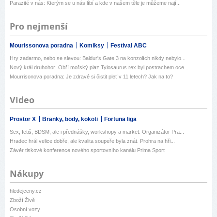
Parazité v nás: Kterým se u nás líbí a kde v našem těle je můžeme nají...
Pro nejmenší
Mourissonova poradna
Komiksy
Festival ABC
Hry zadarmo, nebo se slevou: Baldur's Gate 3 na konzolích nikdy nebylo...
Nový král druhohor: Obří mořský plaz Tylosaurus rex byl postrachem oce...
Mourrisonova poradna: Je zdravé si čistit pleť v 11 letech? Jak na to?
Video
Prostor X
Branky, body, kokoti
Fortuna liga
Sex, fetiš, BDSM, ale i přednášky, workshopy a market. Organizátor Pra...
Hradec hrál velice dobře, ale kvalita soupeře byla znát. Prohra na hři...
Závěr tiskové konference nového sportovního kanálu Prima Sport
Nákupy
hledejceny.cz
Zboží Živě
Osobní vozy