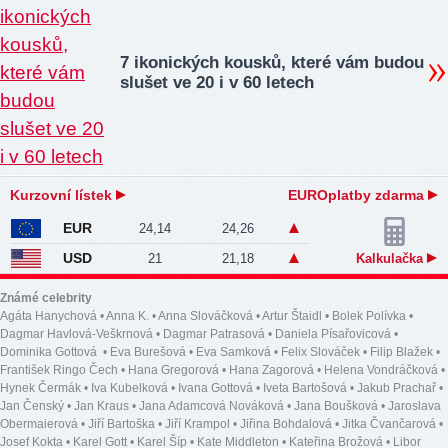
7 ikonických kousků, které vám budou
slušet ve 20 i v 60 letech
Kurzovní lístek
EUROplatby zdarma
EUR
24,14
24,26
USD
21
21,18
Kalkulačka
Známé celebrity
Agáta Hanychová
•
Anna K.
•
Anna Slováčková
•
Artur Štaidl
•
Bolek Polívka
•
Dagmar Havlová-Veškrnová
•
Dagmar Patrasová
•
Daniela Písařovicová
•
Dominika Gottová
•
Eva Burešová
•
Eva Samková
•
Felix Slováček
•
Filip Blažek
•
František Ringo Čech
•
Hana Gregorová
•
Hana Zagorová
•
Helena Vondráčková
•
Hynek Čermák
•
Iva Kubelková
•
Ivana Gottová
•
Iveta Bartošová
•
Jakub Prachař
•
Jan Čenský
•
Jan Kraus
•
Jana Adamcová Nováková
•
Jana Boušková
•
Jaroslava
Obermaierová
•
Jiří Bartoška
•
Jiří Krampol
•
Jiřina Bohdalová
•
Jitka Čvančarová
•
Josef Kokta
•
Karel Gott
•
Karel Šíp
•
Kate Middleton
•
Kateřina Brožová
•
Libor