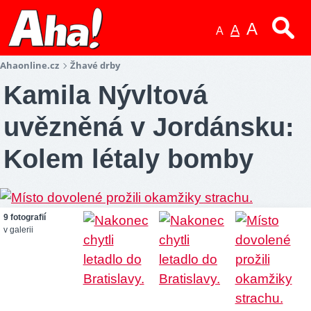
A
A
A
Ahaonline.cz
Žhavé drby
Kamila Nývltová
uvězněná v Jordánsku:
Kolem létaly bomby
9 fotografií
v galerii