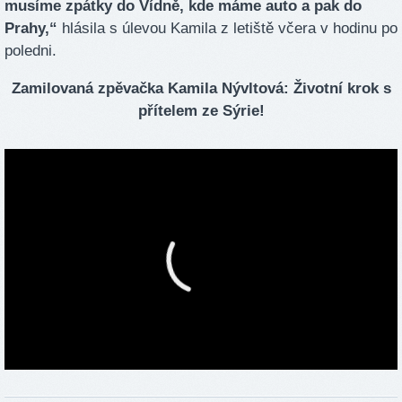
musíme zpátky do Vídně, kde máme auto a pak do
Prahy,“
hlásila s úlevou Kamila z letiště včera v hodinu po
poledni.
Zamilovaná zpěvačka Kamila Nývltová: Životní krok s
přítelem ze Sýrie!