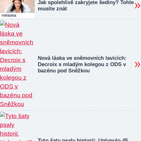
Jak spolehlivě zakryjete šediny? Tohle
musíte znát
reklama
Nová láska ve sněmovních lavicích:
Decroix s mladým kolegou z ODS v
bazénu pod Sněžkou
Tyto šaty psaly historii: Uplynulo 45