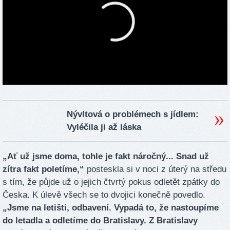
Nývltová o problémech s jídlem:
Vyléčila ji až láska
„Ať už jsme doma, tohle je fakt náročný... Snad už
zítra fakt poletíme,“
posteskla si v noci z úterý na středu
s tím, že půjde už o jejich čtvrtý pokus odletět zpátky do
Česka. K úlevě všech se to dvojici konečně povedlo.
„Jsme na letišti, odbavení. Vypadá to, že nastoupíme
do letadla a odletíme do Bratislavy. Z Bratislavy