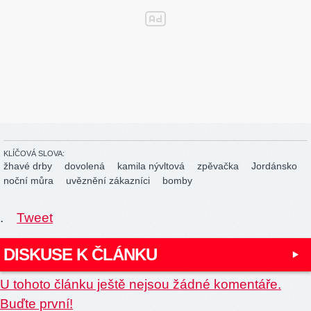
KLÍČOVÁ SLOVA:
žhavé drby
dovolená
kamila nývltová
zpěvačka
Jordánsko
noční můra
uvěznění zákazníci
bomby
.
Tweet
DISKUSE K ČLÁNKU
U tohoto článku ještě nejsou žádné komentáře.
Buďte první!