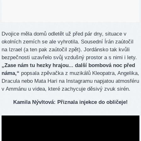
Dvojice měla domů odletět už před pár dny, situace v
okolních zemích se ale vyhrotila. Sousední Írán zaútočil
na Izrael (a ten pak zaútočil zpět). Jordánsko tak kvůli
bezpečnosti uzavřelo svůj vzdušný prostor a s nimi i lety.
„Zase nám tu hezky hrajou... další bombová noc před
náma,“
popsala zpěvačka z muzikálů Kleopatra, Angelika,
Dracula nebo Mata Hari na Instagramu napjatou atmosféru
v Ammánu u videa, které zachycuje děsivý zvuk sirén.
Kamila Nývltová: Přiznala injekce do obličeje!