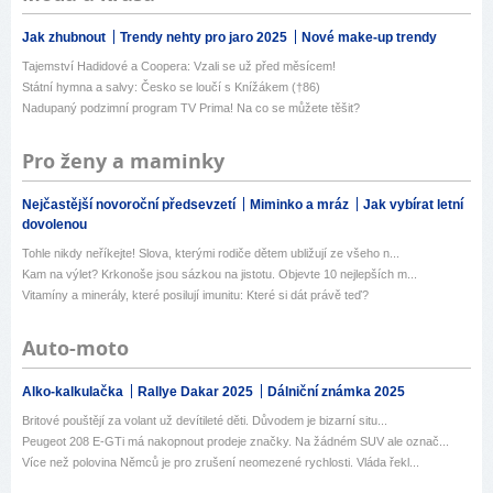
Jak zhubnout
Trendy nehty pro jaro 2025
Nové make-up trendy
Tajemství Hadidové a Coopera: Vzali se už před měsícem!
Státní hymna a salvy: Česko se loučí s Knížákem (†86)
Nadupaný podzimní program TV Prima! Na co se můžete těšit?
Pro ženy a maminky
Nejčastější novoroční předsevzetí
Miminko a mráz
Jak vybírat letní
dovolenou
Tohle nikdy neříkejte! Slova, kterými rodiče dětem ubližují ze všeho n...
Kam na výlet? Krkonoše jsou sázkou na jistotu. Objevte 10 nejlepších m...
Vitamíny a minerály, které posilují imunitu: Které si dát právě teď?
Auto-moto
Alko-kalkulačka
Rallye Dakar 2025
Dálniční známka 2025
Britové pouštějí za volant už devítileté děti. Důvodem je bizarní situ...
Peugeot 208 E-GTi má nakopnout prodeje značky. Na žádném SUV ale označ...
Více než polovina Němců je pro zrušení neomezené rychlosti. Vláda řekl...