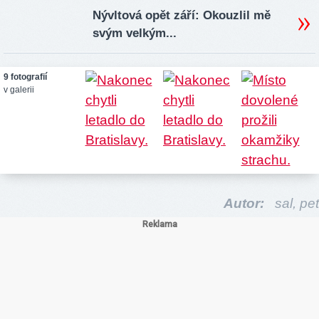
Nývltová opět září: Okouzlil mě
svým velkým...
9 fotografií
v galerii
Autor:
sal,
pet