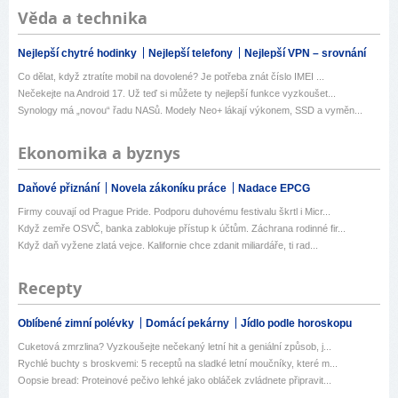
Věda a technika
Nejlepší chytré hodinky
Nejlepší telefony
Nejlepší VPN – srovnání
Co dělat, když ztratíte mobil na dovolené? Je potřeba znát číslo IMEI ...
Nečekejte na Android 17. Už teď si můžete ty nejlepší funkce vyzkoušet...
Synology má „novou“ řadu NASů. Modely Neo+ lákají výkonem, SSD a vyměn...
Ekonomika a byznys
Daňové přiznání
Novela zákoníku práce
Nadace EPCG
Firmy couvají od Prague Pride. Podporu duhovému festivalu škrtl i Micr...
Když zemře OSVČ, banka zablokuje přístup k účtům. Záchrana rodinné fir...
Když daň vyžene zlatá vejce. Kalifornie chce zdanit miliardáře, ti rad...
Recepty
Oblíbené zimní polévky
Domácí pekárny
Jídlo podle horoskopu
Cuketová zmrzlina? Vyzkoušejte nečekaný letní hit a geniální způsob, j...
Rychlé buchty s broskvemi: 5 receptů na sladké letní moučníky, které m...
Oopsie bread: Proteinové pečivo lehké jako obláček zvládnete připravit...