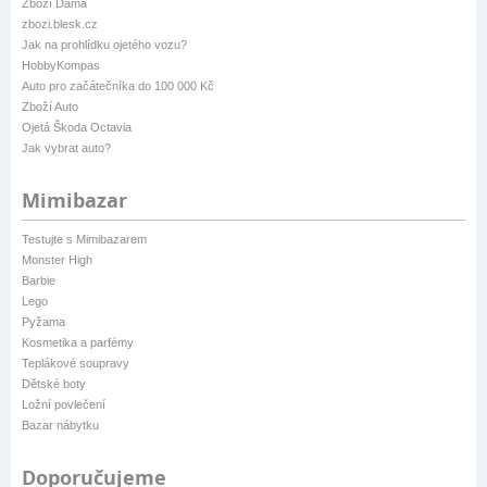
Zboží Dáma
zbozi.blesk.cz
Jak na prohlídku ojetého vozu?
HobbyKompas
Auto pro začátečníka do 100 000 Kč
Zboží Auto
Ojetá Škoda Octavia
Jak vybrat auto?
Mimibazar
Testujte s Mimibazarem
Monster High
Barbie
Lego
Pyžama
Kosmetika a parfémy
Teplákové soupravy
Dětské boty
Ložní povlečení
Bazar nábytku
Doporučujeme