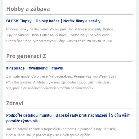
Hobby a zábava
BLESK Tlapky
Divoký kačer
Netflix filmy a seriály
Přibývá paniky na dovolené: Vnuka paní Soni v hotelu poštípaly štěnice...
Tipy na víkend: Harry Potter na výstavě! Folklor, bitvy i setkání vodn...
Sraz v šest ráno. Vrchol festivalu Tóny Dolomit zazní za úsvitu ve 300...
Pro generaci Z
#inspirace
#wellbeing
#news
Září patří módě: Co přinese Mercedes-Benz Prague Fashion Week SS27
F*ck the glasses: AI Meta brýle mají zjednodušit život, zatím ale děla...
Víš, proč ti po mléčných výrobcích možná nebývá dobře?
Zdraví
Podpořte dětskou imunitu
Babské rady proti nachlazení
S čím vším
pomůže rýmovník
Jak se zdravě zchladit v tropických vedrech: Co pomáhá a kdy už riskuj...
Úpal a úžeh: Jak je poznat a jak se z nich rychle vyléčit