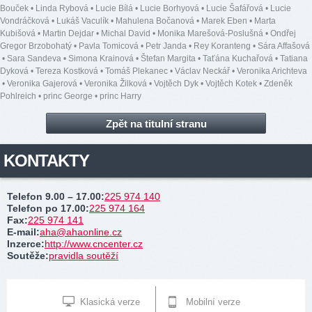
Bouček
•
Linda Rybová
•
Lucie Bílá
•
Lucie Borhyová
•
Lucie Šafářová
•
Lucie
Vondráčková
•
Lukáš Vaculík
•
Mahulena Bočanová
•
Marek Eben
•
Marta
Kubišová
•
Martin Dejdar
•
Michal David
•
Monika Marešová-Poslušná
•
Ondřej
Gregor Brzobohatý
•
Pavla Tomicová
•
Petr Janda
•
Rey Koranteng
•
Sára Affašová
•
Sara Sandeva
•
Simona Krainová
•
Štefan Margita
•
Taťána Kuchařová
•
Tatiana
Dyková
•
Tereza Kostková
•
Tomáš Plekanec
•
Václav Neckář
•
Veronika Arichteva
•
Veronika Gajerová
•
Veronika Žilková
•
Vojtěch Dyk
•
Vojtěch Kotek
•
Zdeněk
Pohlreich
•
princ George
•
princ Harry
Zpět na titulní stranu
KONTAKTY
Telefon 9.00 – 17.00
:
225 974 140
Telefon po 17.00
:
225 974 164
Fax
:
225 974 141
E-mail
:
aha@ahaonline.cz
Inzerce
:
http://www.cncenter.cz
Soutěže
:
pravidla soutěží
Klasická verze
Mobilní verze