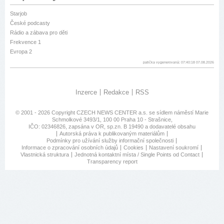
Starjob
České podcasty
Rádio a zábava pro děti
Frekvence 1
Evropa 2
patička vygenerovaná: 07:40:18 07.08.2026
Inzerce
Redakce
RSS
© 2001 - 2026 Copyright
CZECH NEWS CENTER a.s.
se sídlem náměstí Marie
Schmolkové 3493/1, 100 00 Praha 10 - Strašnice,
IČO: 02346826, zapsána v OR, sp.zn. B 19490 a dodavatelé obsahu
Autorská práva k publikovaným materiálům
Podmínky pro užívání služby informační společnosti
Informace o zpracování osobních údajů
Cookies
Nastavení soukromí
Vlastnická struktura
Jednotná kontaktní místa / Single Points od Contact
Transparency report