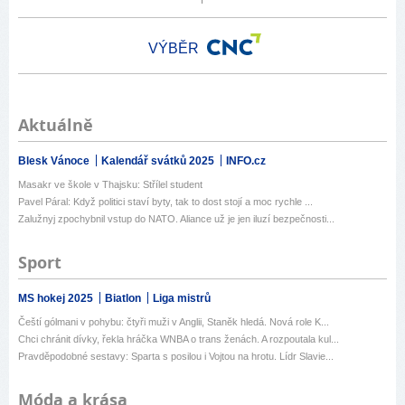
VÝBĚR
Aktuálně
Blesk Vánoce
Kalendář svátků 2025
INFO.cz
Masakr ve škole v Thajsku: Střílel student
Pavel Páral: Když politici staví byty, tak to dost stojí a moc rychle ...
Zalužnyj zpochybnil vstup do NATO. Aliance už je jen iluzí bezpečnosti...
Sport
MS hokej 2025
Biatlon
Liga mistrů
Čeští gólmani v pohybu: čtyři muži v Anglii, Staněk hledá. Nová role K...
Chci chránit dívky, řekla hráčka WNBA o trans ženách. A rozpoutala kul...
Pravděpodobné sestavy: Sparta s posilou i Vojtou na hrotu. Lídr Slavie...
Móda a krása