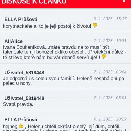
DISKUSE K ČLÁNKU
9. 1. 2025 , 15:17
ELLA Průšová
korytnackahela; to je její postoj k životu!
7. 1. 2025 , 10:31
AliAlice
Ivana Soukeníková...máte pravdu,na to musí být
talent,ale ten ji bohužel okliko obešel­....Pr­otek­ční,dů­leži­
té střevo,které nám bulvár denně servíruje!!!
7. 1. 2025 , 06:04
Uživatel_5819448
Je odporná i s celou svou famílií. Heleně nesahá ani po
palec u nohy.
7. 1. 2025 , 06:01
Uživatel_5819448
Svatá pravda.
6. 1. 2025 , 20:29
ELLA Průšová
hejhej;
, Helenu chtěli okrást o celý její dům, chtěli,