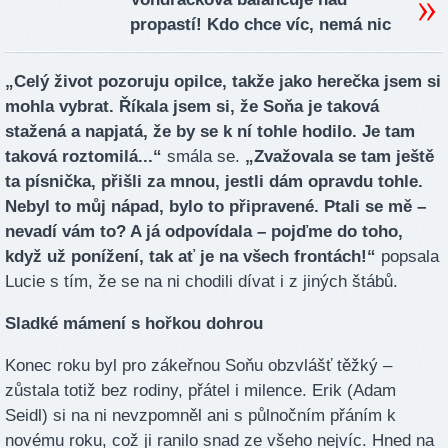
propastí! Kdo chce víc, nemá nic
„Celý život pozoruju opilce, takže jako herečka jsem si
mohla vybrat. Říkala jsem si, že Soňa je taková
stažená a napjatá, že by se k ní tohle hodilo. Je tam
taková roztomilá...“
smála se.
„Zvažovala se tam ještě
ta písnička, přišli za mnou, jestli dám opravdu tohle.
Nebyl to můj nápad, bylo to připravené. Ptali se mě –
nevadí vám to? A já odpovídala – pojďme do toho,
když už ponížení, tak ať je na všech frontách!“
popsala
Lucie s tím, že se na ni chodili dívat i z jiných štábů.
Sladké mámení s hořkou dohrou
Konec roku byl pro zákeřnou Soňu obzvlášť těžký –
zůstala totiž bez rodiny, přátel i milence. Erik (Adam
Seidl) si na ni nevzpomněl ani s půlnočním přáním k
novému roku, což ji ranilo snad ze všeho nejvíc. Hned na