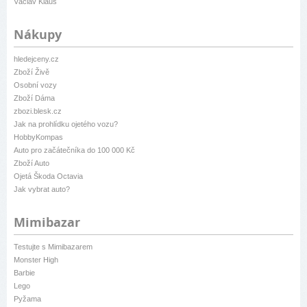
Václav Klaus
Nákupy
hledejceny.cz
Zboží Živě
Osobní vozy
Zboží Dáma
zbozi.blesk.cz
Jak na prohlídku ojetého vozu?
HobbyKompas
Auto pro začátečníka do 100 000 Kč
Zboží Auto
Ojetá Škoda Octavia
Jak vybrat auto?
Mimibazar
Testujte s Mimibazarem
Monster High
Barbie
Lego
Pyžama