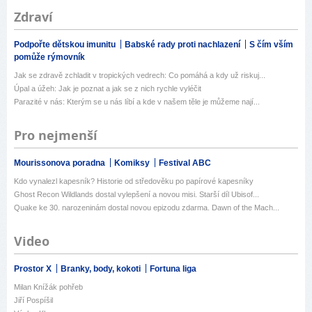
Zdraví
Podpořte dětskou imunitu
Babské rady proti nachlazení
S čím vším
pomůže rýmovník
Jak se zdravě zchladit v tropických vedrech: Co pomáhá a kdy už riskuj...
Úpal a úžeh: Jak je poznat a jak se z nich rychle vyléčit
Parazité v nás: Kterým se u nás líbí a kde v našem těle je můžeme nají...
Pro nejmenší
Mourissonova poradna
Komiksy
Festival ABC
Kdo vynalezl kapesník? Historie od středověku po papírové kapesníky
Ghost Recon Wildlands dostal vylepšení a novou misi. Starší díl Ubisof...
Quake ke 30. narozeninám dostal novou epizodu zdarma. Dawn of the Mach...
Video
Prostor X
Branky, body, kokoti
Fortuna liga
Milan Knížák pohřeb
Jiří Pospíšil