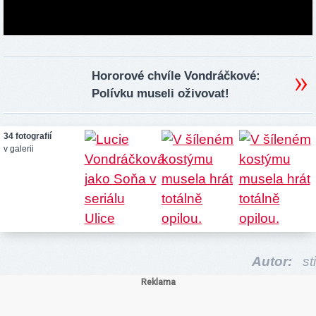
Hororové chvíle Vondráčkové:
Polívku museli oživovat!
34 fotografií
v galerii
Autor:
sti