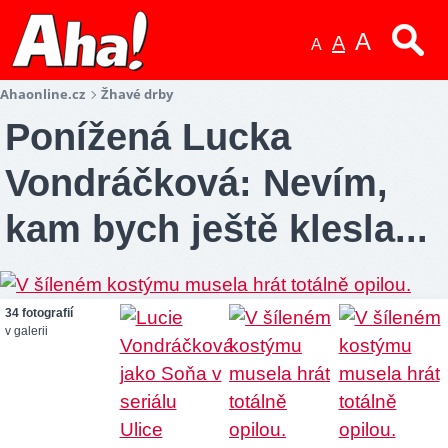
A
A
A
Ahaonline.cz
Žhavé drby
Ponížená Lucka
Vondráčková: Nevím,
kam bych ještě klesla...
34 fotografií
v galerii