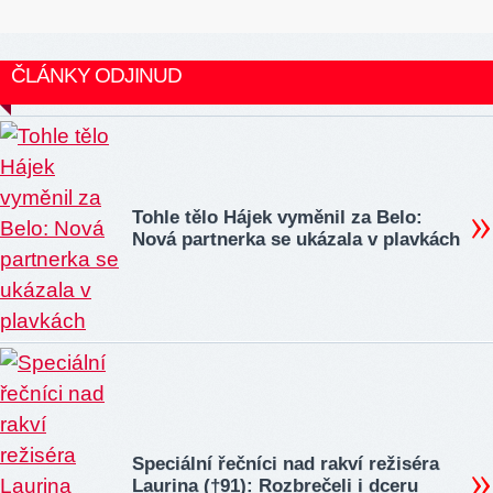
ČLÁNKY ODJINUD
Tohle tělo Hájek vyměnil za Belo:
Nová partnerka se ukázala v plavkách
Speciální řečníci nad rakví režiséra
Laurina (†91): Rozbrečeli i dceru