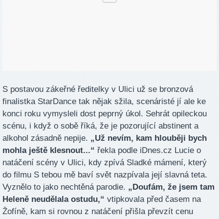
S postavou zákeřné ředitelky v Ulici už se bronzová
finalistka StarDance tak nějak sžila, scenáristé jí ale ke
konci roku vymysleli dost peprný úkol. Sehrát opileckou
scénu, i když o sobě říká, že je pozorující abstinent a
alkohol zásadně nepije.
„Už nevím, kam hlouběji bych
mohla ještě klesnout...“
řekla podle iDnes.cz Lucie o
natáčení scény v Ulici, kdy zpívá Sladké mámení, který
do filmu S tebou mě baví svět nazpívala její slavná teta.
Vyznělo to jako nechtěná parodie.
„Doufám, že jsem tam
Heleně neudělala ostudu,“
vtipkovala před časem na
Žofíně, kam si rovnou z natáčení přišla převzít cenu