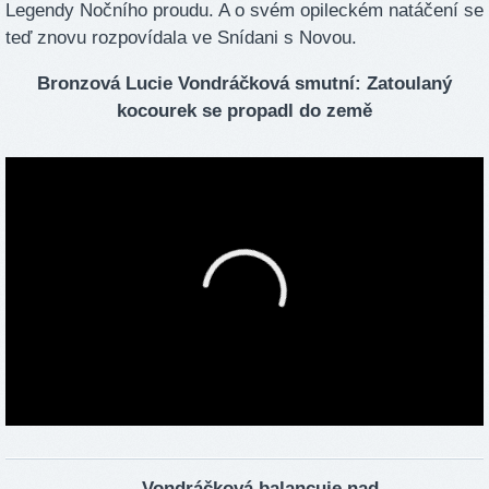
Legendy Nočního proudu. A o svém opileckém natáčení se
teď znovu rozpovídala ve Snídani s Novou.
Bronzová Lucie Vondráčková smutní: Zatoulaný
kocourek se propadl do země
Vondráčková balancuje nad