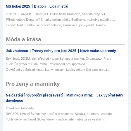
MS hokej 2025
Biatlon
Liga mistrů
ONLINE: Slavia B - Třinec 0:1. Dukla hostí Kroměříž, Karviná hraje v P...
Přijede vůbec Dynamo? Zmatky kolem béčka Budějovic, majitelka nabídku ...
Expert: Nad Kuchtou se brečet nebude, Haraslín si jde vydělat. A ambic...
Móda a krása
Jak zhubnout
Trendy nehty pro jaro 2025
Nové make-up trendy
Sex, fetiš, BDSM, ale i přednášky, workshopy a market. Organizátor Pra...
Lucie Šlégrová míří na Primu. Překvapení pro sporťáky!
Osvěžení ve Schladmingu: Lamy, ferraty i koulovačka v létě jsou jen pá...
Pro ženy a maminky
Nejčastější novoroční předsevzetí
Miminko a mráz
Jak vybírat letní
dovolenou
Okurková limonáda
RECEPT: Kynutý švestkový koláč s drobenkou. Klasika, se kterou zaboduj...
Tohle nikdy neříkejte! Slova, kterými rodiče dětem ubližují ze všeho n...