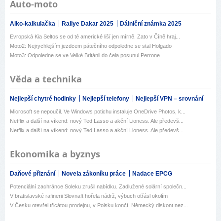
Auto-moto
Alko-kalkulačka
Rallye Dakar 2025
Dálniční známka 2025
Evropská Kia Seltos se od té americké liší jen mírně. Zato v Číně hraj...
Moto2: Nejrychlejším jezdcem pátečního odpoledne se stal Holgado
Moto3: Odpoledne se ve Velké Británii do čela posunul Perrone
Věda a technika
Nejlepší chytré hodinky
Nejlepší telefony
Nejlepší VPN – srovnání
Microsoft se nepoučil. Ve Windows potichu instaluje OneDrive Photos, k...
Netflix a další na víkend: nový Ted Lasso a akční Lioness. Ale předevš...
Netflix a další na víkend: nový Ted Lasso a akční Lioness. Ale předevš...
Ekonomika a byznys
Daňové přiznání
Novela zákoníku práce
Nadace EPCG
Potenciální zachránce Soleku zrušil nabídku. Zadlužené solární společn...
V bratislavské rafinerii Slovnaft hořela nádrž, výbuch otřásl okolím
V Česku otevřel třicátou prodejnu, v Polsku končí. Německý diskont nez...