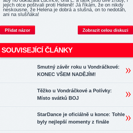
aby ho odkázala Lucince, ona L. a tatík jsou dvě zrůdy, i
jejich otce poštvali proti Heleně! Já říkám, že on nikdy
neskousne, že Helena je dobrá a slušná, on to nedotáh,
ani na slušňáka!
Přidat názor
Zobrazit celou diskuzi
SOUVISEJÍCÍ ČLÁNKY
Smutný závěr roku u Vondráčkové:
KONEC VŠEM NADĚJÍM!
Těžko u Vondráčkové a Polívky:
Místo svátků BOJ
StarDance je oficiálně u konce: Tohle
byly nejlepší momenty z finále