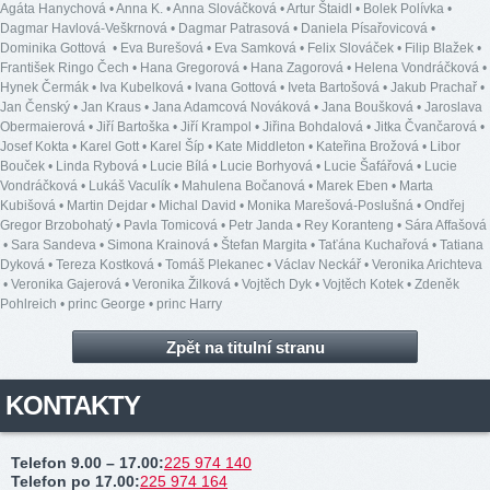
Agáta Hanychová
•
Anna K.
•
Anna Slováčková
•
Artur Štaidl
•
Bolek Polívka
•
Dagmar Havlová-Veškrnová
•
Dagmar Patrasová
•
Daniela Písařovicová
•
Dominika Gottová
•
Eva Burešová
•
Eva Samková
•
Felix Slováček
•
Filip Blažek
•
František Ringo Čech
•
Hana Gregorová
•
Hana Zagorová
•
Helena Vondráčková
•
Hynek Čermák
•
Iva Kubelková
•
Ivana Gottová
•
Iveta Bartošová
•
Jakub Prachař
•
Jan Čenský
•
Jan Kraus
•
Jana Adamcová Nováková
•
Jana Boušková
•
Jaroslava
Obermaierová
•
Jiří Bartoška
•
Jiří Krampol
•
Jiřina Bohdalová
•
Jitka Čvančarová
•
Josef Kokta
•
Karel Gott
•
Karel Šíp
•
Kate Middleton
•
Kateřina Brožová
•
Libor
Bouček
•
Linda Rybová
•
Lucie Bílá
•
Lucie Borhyová
•
Lucie Šafářová
•
Lucie
Vondráčková
•
Lukáš Vaculík
•
Mahulena Bočanová
•
Marek Eben
•
Marta
Kubišová
•
Martin Dejdar
•
Michal David
•
Monika Marešová-Poslušná
•
Ondřej
Gregor Brzobohatý
•
Pavla Tomicová
•
Petr Janda
•
Rey Koranteng
•
Sára Affašová
•
Sara Sandeva
•
Simona Krainová
•
Štefan Margita
•
Taťána Kuchařová
•
Tatiana
Dyková
•
Tereza Kostková
•
Tomáš Plekanec
•
Václav Neckář
•
Veronika Arichteva
•
Veronika Gajerová
•
Veronika Žilková
•
Vojtěch Dyk
•
Vojtěch Kotek
•
Zdeněk
Pohlreich
•
princ George
•
princ Harry
Zpět na titulní stranu
KONTAKTY
Telefon 9.00 – 17.00
:
225 974 140
Telefon po 17.00
:
225 974 164