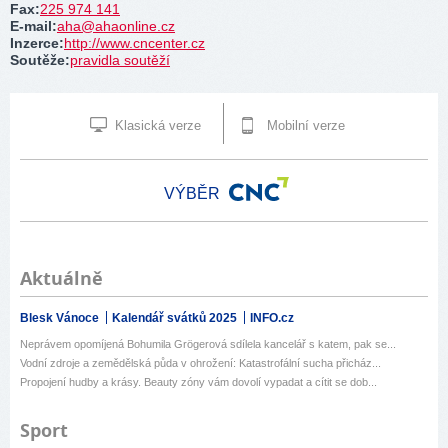
Fax
:
225 974 141
E-mail
:
aha@ahaonline.cz
Inzerce
:
http://www.cncenter.cz
Soutěže
:
pravidla soutěží
Klasická verze
Mobilní verze
VÝBĚR
Aktuálně
Blesk Vánoce
Kalendář svátků 2025
INFO.cz
Neprávem opomíjená Bohumila Grögerová sdílela kancelář s katem, pak se...
Vodní zdroje a zemědělská půda v ohrožení: Katastrofální sucha přicház...
Propojení hudby a krásy. Beauty zóny vám dovolí vypadat a cítit se dob...
Sport