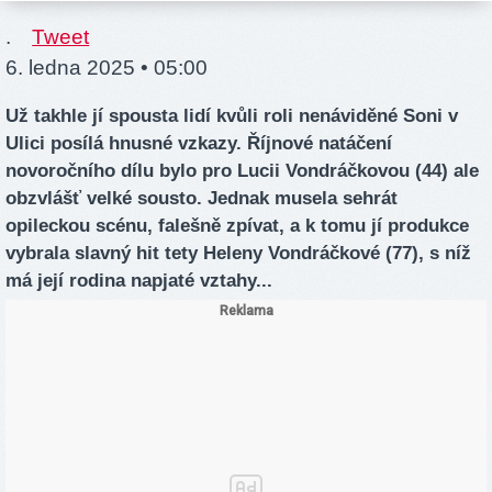
.
Tweet
6. ledna 2025 • 05:00
Už takhle jí spousta lidí kvůli roli nenáviděné Soni v
Ulici posílá hnusné vzkazy. Říjnové natáčení
novoročního dílu bylo pro Lucii Vondráčkovou (44) ale
obzvlášť velké sousto. Jednak musela sehrát
opileckou scénu, falešně zpívat, a k tomu jí produkce
vybrala slavný hit tety Heleny Vondráčkové (77), s níž
má její rodina napjaté vztahy...