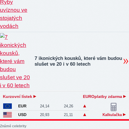
7 ikonických kousků, které vám budou
slušet ve 20 i v 60 letech
Kurzovní lístek
EUROplatby zdarma
EUR
24,14
24,26
USD
20,93
21,11
Kalkulačka
Známé celebrity