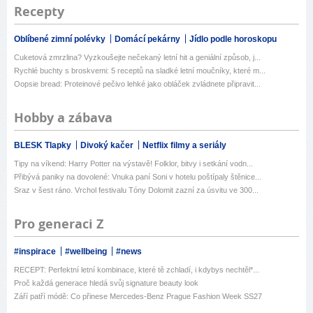
Recepty
Oblíbené zimní polévky
Domácí pekárny
Jídlo podle horoskopu
Cuketová zmrzlina? Vyzkoušejte nečekaný letní hit a geniální způsob, j...
Rychlé buchty s broskvemi: 5 receptů na sladké letní moučníky, které m...
Oopsie bread: Proteinové pečivo lehké jako obláček zvládnete připravit...
Hobby a zábava
BLESK Tlapky
Divoký kačer
Netflix filmy a seriály
Tipy na víkend: Harry Potter na výstavě! Folklor, bitvy i setkání vodn...
Přibývá paniky na dovolené: Vnuka paní Soni v hotelu poštípaly štěnice...
Sraz v šest ráno. Vrchol festivalu Tóny Dolomit zazní za úsvitu ve 300...
Pro generaci Z
#inspirace
#wellbeing
#news
RECEPT: Perfektní letní kombinace, které tě zchladí, i kdybys nechtěl*...
Proč každá generace hledá svůj signature beauty look
Září patří módě: Co přinese Mercedes-Benz Prague Fashion Week SS27