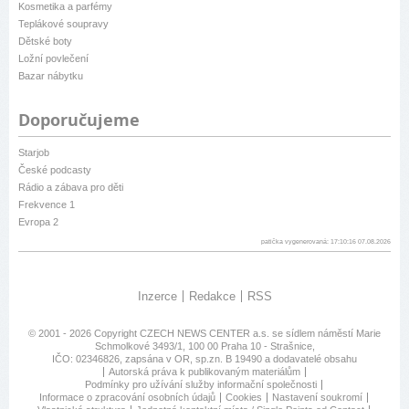
Kosmetika a parfémy
Teplákové soupravy
Dětské boty
Ložní povlečení
Bazar nábytku
Doporučujeme
Starjob
České podcasty
Rádio a zábava pro děti
Frekvence 1
Evropa 2
patička vygenerovaná: 17:10:16 07.08.2026
Inzerce
Redakce
RSS
© 2001 - 2026 Copyright
CZECH NEWS CENTER a.s.
se sídlem náměstí Marie
Schmolkové 3493/1, 100 00 Praha 10 - Strašnice,
IČO: 02346826, zapsána v OR, sp.zn. B 19490 a dodavatelé obsahu
Autorská práva k publikovaným materiálům
Podmínky pro užívání služby informační společnosti
Informace o zpracování osobních údajů
Cookies
Nastavení soukromí