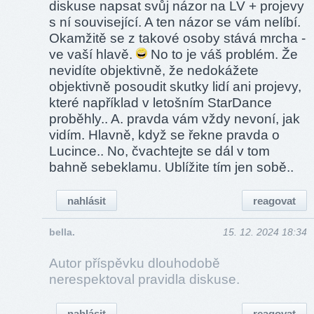
diskuse napsat svůj názor na LV + projevy
s ní související. A ten názor se vám nelíbí.
Okamžitě se z takové osoby stává mrcha -
ve vaší hlavě.
No to je váš problém. Že
nevidíte objektivně, že nedokážete
objektivně posoudit skutky lidí ani projevy,
které například v letošním StarDance
proběhly.. A. pravda vám vždy nevoní, jak
vidím. Hlavně, když se řekne pravda o
Lucince.. No, čvachtejte se dál v tom
bahně sebeklamu. Ublížite tím jen sobě..
nahlásit
reagovat
bella.
15. 12. 2024 18:34
Autor příspěvku dlouhodobě
nerespektoval pravidla diskuse.
nahlásit
reagovat