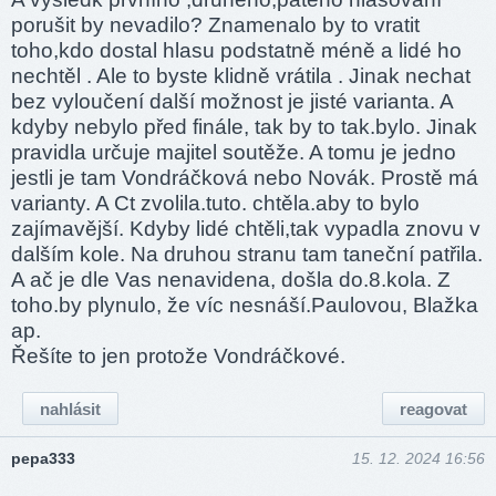
porušit by nevadilo? Znamenalo by to vratit
toho,kdo dostal hlasu podstatně méně a lidé ho
nechtěl . Ale to byste klidně vrátila . Jinak nechat
bez vyloučení další možnost je jisté varianta. A
kdyby nebylo před finále, tak by to tak.bylo. Jinak
pravidla určuje majitel soutěže. A tomu je jedno
jestli je tam Vondráčková nebo Novák. Prostě má
varianty. A Ct zvolila.tuto. chtěla.aby to bylo
zajímavější. Kdyby lidé chtěli,tak vypadla znovu v
dalším kole. Na druhou stranu tam taneční patřila.
A ač je dle Vas nenavidena, došla do.8.kola. Z
toho.by plynulo, že víc nesnáší.Paulovou, Blažka
ap.
Řešíte to jen protože Vondráčkové.
nahlásit
reagovat
pepa333
15. 12. 2024 16:56