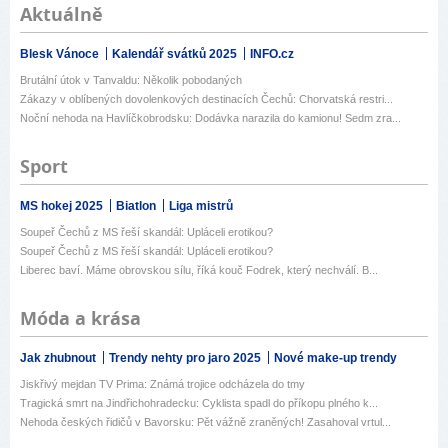
Aktuálně
Blesk Vánoce
Kalendář svátků 2025
INFO.cz
Brutální útok v Tanvaldu: Několik pobodaných
Zákazy v oblíbených dovolenkových destinacích Čechů: Chorvatská restri...
Noční nehoda na Havlíčkobrodsku: Dodávka narazila do kamionu! Sedm zra...
Sport
MS hokej 2025
Biatlon
Liga mistrů
Soupeř Čechů z MS řeší skandál: Upláceli erotikou?
Soupeř Čechů z MS řeší skandál: Upláceli erotikou?
Liberec baví. Máme obrovskou sílu, říká kouč Fodrek, který nechválí. B...
Móda a krása
Jak zhubnout
Trendy nehty pro jaro 2025
Nové make-up trendy
Jiskřivý mejdan TV Prima: Známá trojice odcházela do tmy
Tragická smrt na Jindřichohradecku: Cyklista spadl do příkopu plného k...
Nehoda českých řidičů v Bavorsku: Pět vážně zraněných! Zasahoval vrtul...