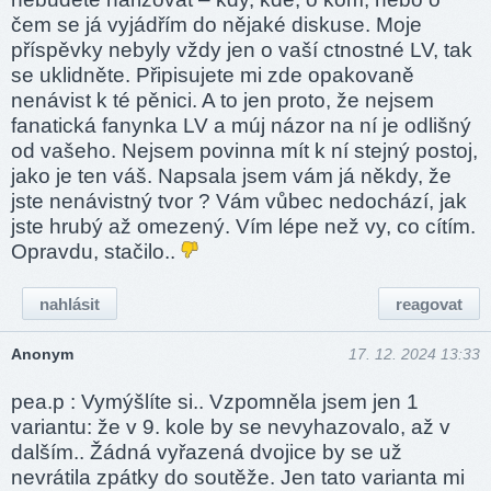
čem se já vyjádřím do nějaké diskuse. Moje
příspěvky nebyly vždy jen o vaší ctnostné LV, tak
se uklidněte. Připisujete mi zde opakovaně
nenávist k té pěnici. A to jen proto, že nejsem
fanatická fanynka LV a múj názor na ní je odlišný
od vašeho. Nejsem povinna mít k ní stejný postoj,
jako je ten váš. Napsala jsem vám já někdy, že
jste nenávistný tvor ? Vám vůbec nedochází, jak
jste hrubý až omezený. Vím lépe než vy, co cítím.
Opravdu, stačilo..
nahlásit
reagovat
Anonym
17. 12. 2024 13:33
pea.p : Vymýšlíte si.. Vzpomněla jsem jen 1
variantu: že v 9. kole by se nevyhazovalo, až v
dalším.. Žádná vyřazená dvojice by se už
nevrátila zpátky do soutěže. Jen tato varianta mi