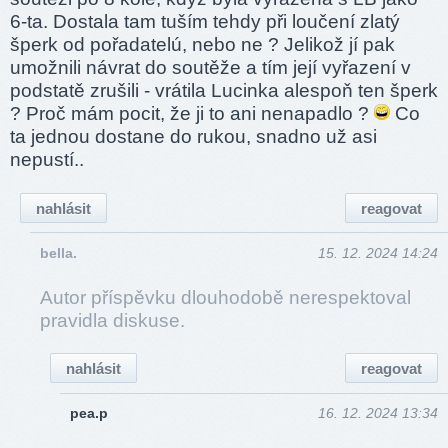
6-ta. Dostala tam tuším tehdy při loučení zlatý
šperk od pořadatelú, nebo ne ? Jelikož jí pak
umožnili návrat do soutěže a tím její vyřazení v
podstatě zrušili - vrátila Lucinka alespoň ten šperk
? Proč mám pocit, že ji to ani nenapadlo ?
Co
ta jednou dostane do rukou, snadno už asi
nepustí..
nahlásit
reagovat
bella.
15. 12. 2024 14:24
Autor příspěvku dlouhodobě nerespektoval
pravidla diskuse.
nahlásit
reagovat
pea.p
16. 12. 2024 13:34