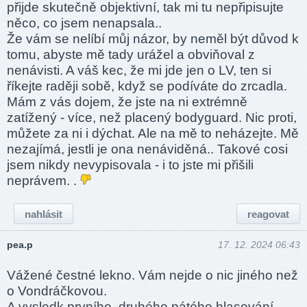
přijde skutečně objektivní, tak mi tu nepřipisujte
něco, co jsem nenapsala..
Že vám se nelíbí můj názor, by neměl být důvod k
tomu, abyste mě tady urážel a obviňoval z
nenávisti. A váš kec, že ​​mi jde jen o LV, ten si
říkejte raději sobě, když se podíváte do zrcadla.
Mám z vás dojem, že jste na ni extrémně
zatížený - více, než placený bodyguard. Nic proti,
můžete za ni i dýchat. Ale na mě to neházejte. Mě
nezajímá, jestli je ona nenáviděná.. Takové cosi
jsem nikdy nevypisovala - i to jste mi přišili
neprávem. .
nahlásit
reagovat
pea.p
17. 12. 2024 06:43
Vážené čestné lekno. Vám nejde o nic jiného než
o Vondráčkovou.
A vysledk prvního ,druhého,pátého hlasování