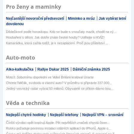
Pro ženy a maminky
Nejčastější novoroční předsevzetí
Miminko a mráz
Jak vybírat letní
dovolenou
Dědečkové podle horoskopu. Kdo se bude s vnoučaty mazlit, chodit na vý...
Houbaření s dětmi. Jak dobře znáte české houby? Udělejte si KVÍZ!
Kamarádka, která zažila totéž, je k nezaplacení. Proč jsou přátelství ...
Auto-moto
Alko-kalkulačka
Rallye Dakar 2025
Dálniční známka 2025
Moto3: Sobotnímu dopoledni ve Velké Británii kraloval Uriarte
Chcete řidičák, svobodu a vlastní auto? V průměru si připravte 337.000...
Jediný vesnický radar vybral 50 milionů. Obyvatelé se přitom dávno bou...
Věda a technika
Nejlepší chytré hodinky
Nejlepší telefony
Nejlepší VPN – srovnání
Čínští výrobci opět kopírují Apple. Pět největších značek chystá čtver...
Rusko požaduje povinnou instalaci státních aplikací do iPhonů. Apple o...
Česko má dalšího dodavatele světových čipových gigantů. S expanzí na T...