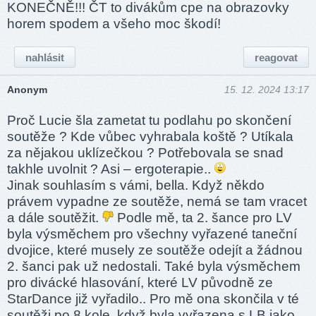
KONEČNĚ!!! ČT to divákům cpe na obrazovky
horem spodem a všeho moc škodí!
nahlásit
reagovat
Anonym
15. 12. 2024 13:17
Proč Lucie šla zametat tu podlahu po skončení
soutěže ? Kde vůbec vyhrabala koště ? Utíkala
za nějakou uklízečkou ? Potřebovala se snad
takhle uvolnit ? Asi – ergoterapie..
Jinak souhlasím s vámi, bella. Když někdo
právem vypadne ze soutěže, nemá se tam vracet
a dále soutěžit.
Podle mě, ta 2. šance pro LV
byla výsměchem pro všechny vyřazené taneční
dvojice, které musely ze soutěže odejít a žádnou
2. šanci pak už nedostali. Také byla výsměchem
pro divácké hlasování, které LV původně ze
StarDance již vyřadilo.. Pro mě ona skončila v té
soutěži po 8 kole, když byla vyřazena s LB jako