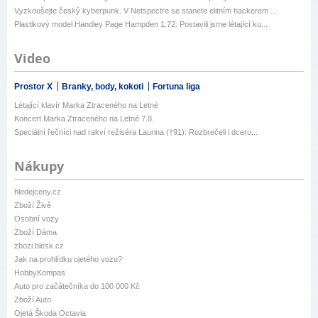
Vyzkoušejte český kyberpunk. V Netspectre se stanete elitním hackerem ...
Plastikový model Handley Page Hampden 1:72: Postavili jsme létající ku...
Video
Prostor X
Branky, body, kokoti
Fortuna liga
Létající klavír Marka Ztraceného na Letné
Koncert Marka Ztraceného na Letné 7.8.
Speciální řečníci nad rakví režiséra Laurina (†91): Rozbrečeli i dceru...
Nákupy
hledejceny.cz
Zboží Živě
Osobní vozy
Zboží Dáma
zbozi.blesk.cz
Jak na prohlídku ojetého vozu?
HobbyKompas
Auto pro začátečníka do 100 000 Kč
Zboží Auto
Ojetá Škoda Octavia