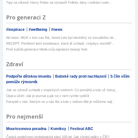
Tipy na víkend: Harry Potter na výstavě! Folklor, bitvy i setkání vodn...
Pro generaci Z
#inspirace
#wellbeing
#news
Alt news: MGK v tom zas lítá, Jared Leto byl obviněný ze sexuálního ob...
RECEPT: Perfektní letní kombinace, které tě zchladí, i kdybys nechtěl*...
Proč každá generace hledá svůj signature beauty look
Zdraví
Podpořte dětskou imunitu
Babské rady proti nachlazení
S čím vším
pomůže rýmovník
Jak se zdravě zchladit v tropických vedrech: Co pomáhá a kdy už riskuj...
Úpal a úžeh: Jak je poznat a jak se z nich rychle vyléčit
Parazité v nás: Kterým se u nás líbí a kde v našem těle je můžeme nají...
Pro nejmenší
Mourissonova poradna
Komiksy
Festival ABC
Česká společnost ornitologická slaví 100 let: Jak chrání ptáky v ČR?