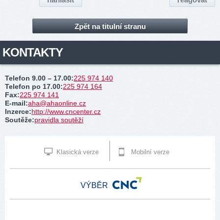
Zpět na titulní stranu
KONTAKTY
Telefon 9.00 – 17.00
:
225 974 140
Telefon po 17.00
:
225 974 164
Fax
:
225 974 141
E-mail
:
aha@ahaonline.cz
Inzerce
:
http://www.cncenter.cz
Soutěže
:
pravidla soutěží
Klasická verze
Mobilní verze
VÝBĚR