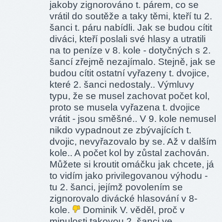
jakoby zignorováno t. párem, co se
vrátil do soutěže a taky těmi, kteří tu 2.
šanci t. páru nabídli. Jak se budou cítit
diváci, kteří poslali své hlasy a utratili
na to peníze v 8. kole - dotyčných s 2.
šancí zřejmě nezajímalo. Stejně, jak se
budou cítit ostatní vyřazeny t. dvojice,
které 2. šanci nedostaly.. Výmluvy
typu, že se musel zachovat počet kol,
proto se musela vyřazena t. dvojice
vrátit - jsou směšné.. V 9. kole nemusel
nikdo vypadnout ze zbývajících t.
dvojic, nevyřazovalo by se. Až v dalším
kole.. A počet kol by zůstal zachován.
Můžete si kroutit omáčku jak chcete, já
to vidím jako privilegovanou výhodu -
tu 2. šanci, jejímž povolením se
zignorovalo divácké hlasování v 8-
kole.
Dominik V. věděl, proč v
minulosti takovou 2. šanci ve