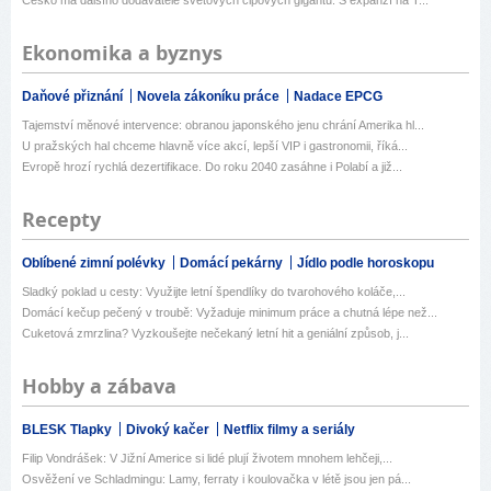
Ekonomika a byznys
Daňové přiznání
Novela zákoníku práce
Nadace EPCG
Tajemství měnové intervence: obranou japonského jenu chrání Amerika hl...
U pražských hal chceme hlavně více akcí, lepší VIP i gastronomii, říká...
Evropě hrozí rychlá dezertifikace. Do roku 2040 zasáhne i Polabí a již...
Recepty
Oblíbené zimní polévky
Domácí pekárny
Jídlo podle horoskopu
Sladký poklad u cesty: Využijte letní špendlíky do tvarohového koláče,...
Domácí kečup pečený v troubě: Vyžaduje minimum práce a chutná lépe než...
Cuketová zmrzlina? Vyzkoušejte nečekaný letní hit a geniální způsob, j...
Hobby a zábava
BLESK Tlapky
Divoký kačer
Netflix filmy a seriály
Filip Vondrášek: V Jižní Americe si lidé plují životem mnohem lehčeji,...
Osvěžení ve Schladmingu: Lamy, ferraty i koulovačka v létě jsou jen pá...