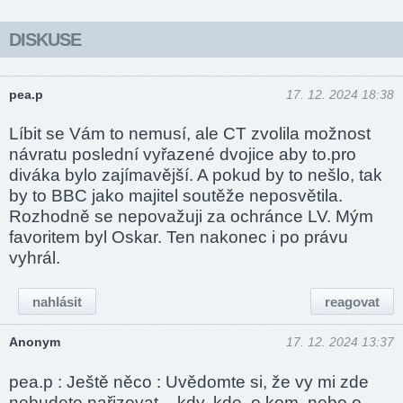
DISKUSE
pea.p
17. 12. 2024 18:38
Líbit se Vám to nemusí, ale CT zvolila možnost
návratu poslední vyřazené dvojice aby to.pro
diváka bylo zajímavější. A pokud by to nešlo, tak
by to BBC jako majitel soutěže neposvětila.
Rozhodně se nepovažuji za ochránce LV. Mým
favoritem byl Oskar. Ten nakonec i po právu
vyhrál.
nahlásit
reagovat
Anonym
17. 12. 2024 13:37
pea.p : Ještě něco : Uvědomte si, že vy mi zde
nebudete nařizovat – kdy, kde, o kom, nebo o