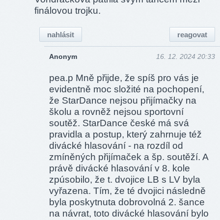
finálovou trojku.
nahlásit
reagovat
Anonym
16. 12. 2024 20:33
pea.p Mně přijde, že spíš pro vás je
evidentně moc složité na pochopení,
že StarDance nejsou přijímačky na
školu a rovněž nejsou sportovní
soutěž. StarDance české má svá
pravidla a postup, který zahrnuje též
divácké hlasování - na rozdíl od
zmíněných přijímaček a šp. soutěží. A
právě divácké hlasování v 8. kole
zpúsobilo, že t. dvojice LB s LV byla
vyřazena. Tím, že té dvojici následně
byla poskytnuta dobrovolná 2. šance
na návrat, toto divácké hlasování bylo