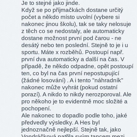
Je to stejné jako jinde.
Když se po příjmačkách dostane určitý
počet a někdo místo uvolní (vybere si
nakonec jinou školu), tak se taky nelosuje
z těch co se nedostaly, ale automaticky
dostane možnost první pod čarou - ne
desátý nebo ten poslední. Stejně to je i u
sportu. Máte x rozběhů. Postoupí např.
první dva automaticky a další na čas. V
případě, že někdo odpadne, opět postoupí
ten, co byl na čas první nepostupující
(žádné losování) . A i tento "náhradník"
nakonec může vyhrát (pokud ostatní
porazí). A nikdo to nikdy nerozporoval. Ale
pro někoho je to evidentně moc složité a
pochopení.
Ale nakonec to dopadlo podle toho, jaké
předvedly výsledky. A Hes byl
jednoznačně nejlepší. Stejně tak, jako
Vondráčková patřila svým tancem mezi