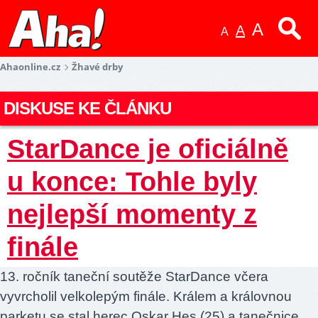
A
A
A
Ahaonline.cz
Žhavé drby
DISKUSE KE ČLÁNKU
StarDance je oficiálně
u konce: Tohle byly
nejlepší momenty z
finále
13. ročník taneční soutěže StarDance včera
vyvrcholil velkolepým finále. Králem a královnou
parketu se stal herec Oskar Hes (25) a tanečnice