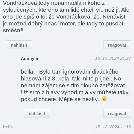
Vondráčková tedy nenahradila nikoho z
vyloučených, kterého tam lidé chtěli víc než ji. Ale
ono jde spíš o to, že Vondráčková, že. Nenávist
je možná dobrý hnací motor, ale tady to působí
směšně.
nahlásit
reagovat
Anonym
16. 12. 2024 21:27
bella. : Bylo tam ignorování diváckého
hlasování z 8. kola, tak mi to přijde.. No
nemám zájem se s tím dlouho zatěžovat.
Už si to z hlavy vyhodím a vy múžete taky,
pokud chcete. Mějte se hezky..
nahlásit
reagovat
bella.
15. 12. 2024 11:12