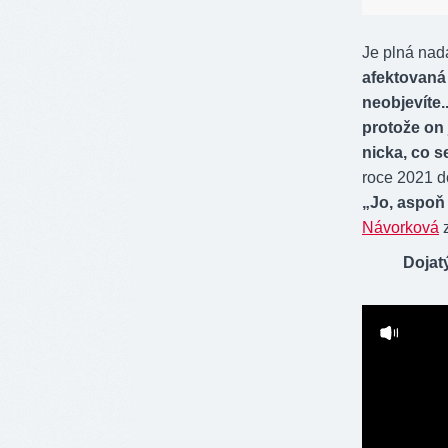
Je plná nad
afektovaná 
neobjevíte.
protože on 
nicka, co s
roce 2021 
„Jo, aspoň 
Návorková
z
Dojatý