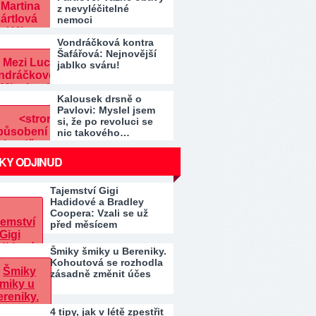
z nevyléčitelné
nemoci
Vondráčková kontra
Šafářová: Nejnovější
jablko sváru!
Kalousek drsně o
Pavlovi: Myslel jsem
si, že po revoluci se
nic takového…
KY ODJINUD
Tajemství Gigi
Hadidové a Bradley
Coopera: Vzali se už
před měsícem
Šmiky šmiky u Bereniky.
Kohoutová se rozhodla
zásadně změnit účes
4 tipy, jak v létě zpestřit