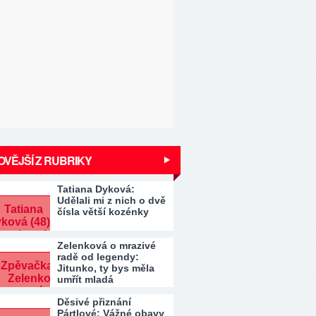
VĚJŠÍ Z RUBRIKY
Tatiana Dyková:
Udělali mi z nich o dvě
čísla větší kozénky
Zelenková o mrazivé
radě od legendy:
Jitunko, ty bys měla
umřít mladá
Děsivé přiznání
Pártlové: Vážné obavy