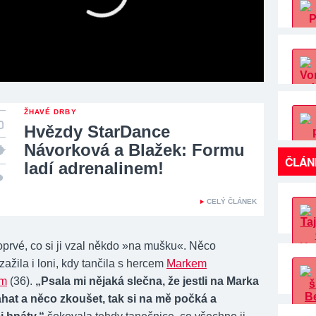
ŽHAVÉ DRBY
Hvězdy StarDance
Návorková a Blažek: Formu
ČLÁN
ladí adrenalinem!
CELÝ ČLÁNEK
oprvé, co si ji vzal někdo »na mušku«. Něco
žila i loni, kdy tančila s hercem
Markem
em
(36).
„Psala mi nějaká slečna, že jestli na Marka
hat a něco zkoušet, tak si na mě počká a