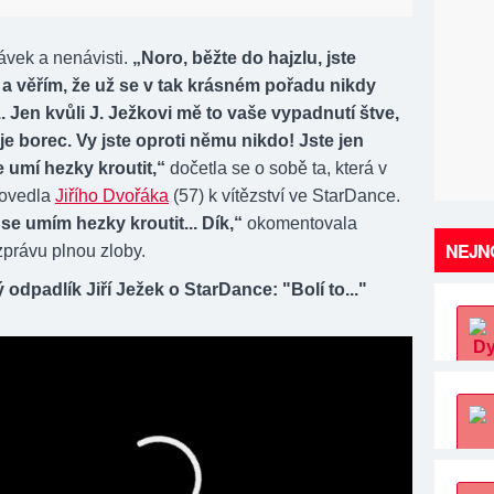
ávek a nenávisti.
„Noro, běžte do hajzlu, jste
a věřím, že už se v tak krásném pořadu nikdy
.. Jen kvůli J. Ježkovi mě to vaše vypadnutí štve,
je borec. Vy jste oproti němu nikdo! Jste jen
e umí hezky kroutit,“
dočetla se o sobě ta, která v
dovedla
Jiřího Dvořáka
(57) k vítězství ve StarDance.
se umím hezky kroutit... Dík,“
okomentovala
NEJNO
právu plnou zloby.
 odpadlík Jiří Ježek o StarDance: "Bolí to..."