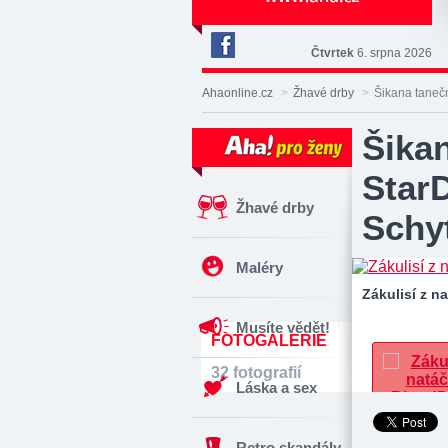
Čtvrtek
6. srpna 2026
Deník
Aha!
Ahaonline.cz
>
Žhavé drby
>
Šikana taneč
na
Facebooku
Šika
Star
Žhavé drby
Schyt
Maléry
Zákulisí z 
Musíte vědět!
FOTOGALERIE
32 fotografií
Láska a sex
Retro skandály