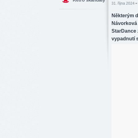
31. října 2024 •
Některým d
Návorková 
StarDance z
vypadnutí 