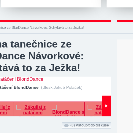
nice ze StarDance Návorkové: Schytává to za Ježka!
na tanečnice ze
Dance Návorkové:
ává to za Ježka!
natáčení BlondDance
(Blesk:Jakub Poláček)
(0)
Vstoupit do diskuse