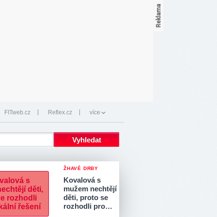
FITweb.cz
Reflex.cz
více
ŽHAVÉ DRBY
Kovalová s
mužem nechtějí
děti, proto se
rozhodli pro…