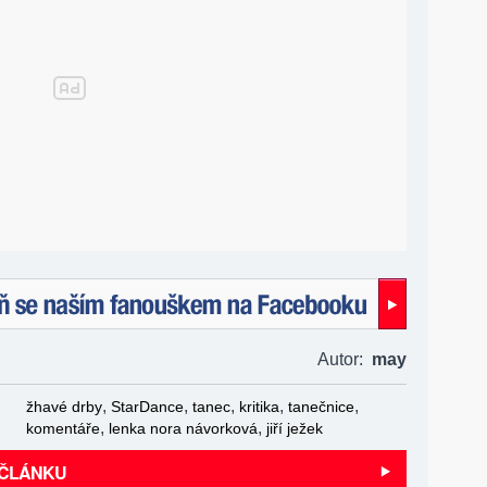
naším fanouškem na Facebooku!
Autor:
may
,
,
,
,
,
žhavé drby
StarDance
tanec
kritika
tanečnice
,
,
komentáře
lenka nora návorková
jiří ježek
 ČLÁNKU