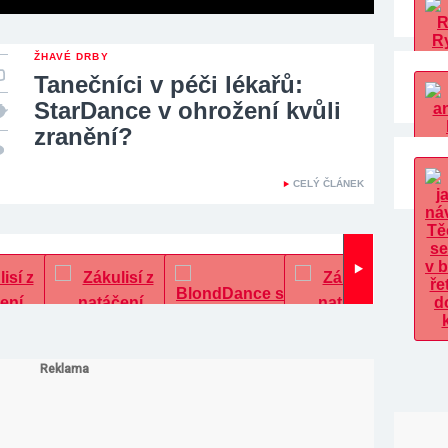
ŽHAVÉ DRBY
Tanečníci v péči lékařů:
StarDance v ohrožení kvůli
zranění?
CELÝ ČLÁNEK