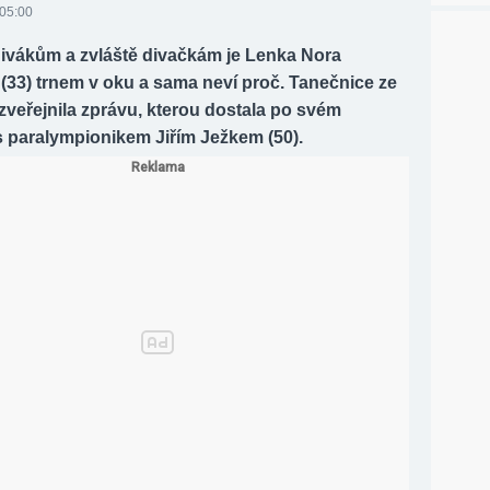
 05:00
ivákům a zvláště divačkám je Lenka Nora
(33) trnem v oku a sama neví proč. Tanečnice ze
veřejnila zprávu, kterou dostala po svém
s paralympionikem Jiřím Ježkem (50).