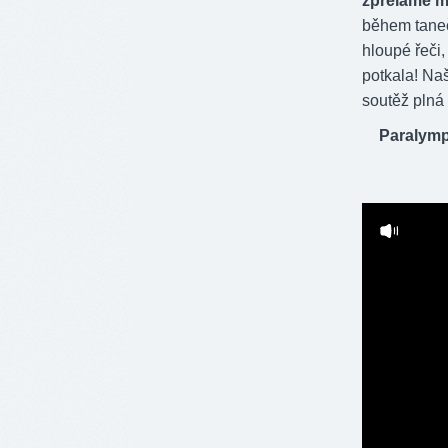
zpřeláme m
během tanečn
hloupé řeči,
potkala! Naš
soutěž plná 
Paralymp