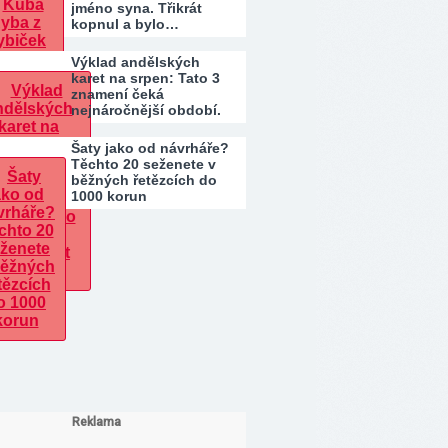
jméno syna. Třikrát
kopnul a bylo…
Výklad andělských
karet na srpen: Tato 3
znamení čeká
nejnáročnější období.
Kdo…
Šaty jako od návrháře?
Těchto 20 seženete v
běžných řetězcích do
1000 korun