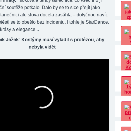
i hnáty,“
šokovala tehdy tanečnice, co všechno ji
í soutěže potkalo. Dalo by se to sice přejít jako
 tanečnici ale slova docela zasáhla – dotyčnou navíc
těstí se to obešlo bez incidentu. I tohle je StarDance,
krásy a elegance...
ik Ježek: Kostýmy musí vyladit s protézou, aby
nebyla vidět