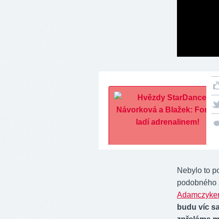
Nebylo to p
podobného za
Adamczyk
budu víc sa