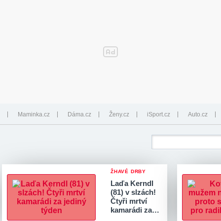
Maminka.cz
Dáma.cz
Ženy.cz
iSport.cz
Auto.cz
ŽHAVÉ DRBY
Laďa Kerndl
(81) v slzách!
Čtyři mrtví
kamarádi za…