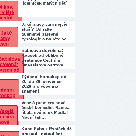
jídelníček malých dětí
Jaké barvy vám nejvíc
sluší? Odhalte
tajemství barevné
typologie a naučte se…
Babišova dovolená:
Kousek od oblíbené
destinace Čechů a
Onassisova ostrova
Týdenní horoskop od
20. do 26. července
2026 pro všechna
znamení
Veselá premiéra nové
české komedie: Ramba
líbala svého ex Mádla!
Noční tah…
Kuba Ryba z Rybiček 48
prozradil netradiční