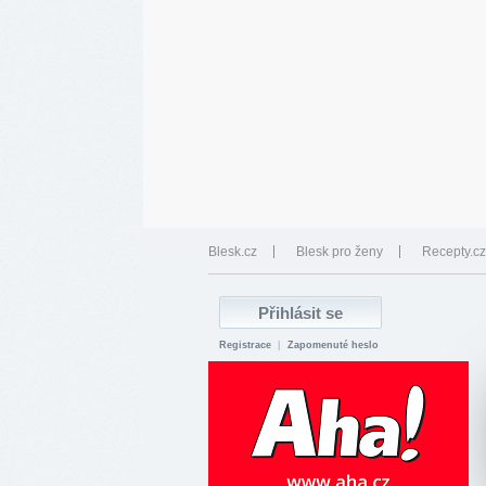
Blesk.cz
Blesk pro ženy
Recepty.cz
Registrace
|
Zapomenuté heslo