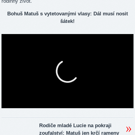
rodinný život.
Bohuš Matuš s vytetovanými vlasy: Dál musí nosit
šátek!
Rodiče mladé Lucie na pokraji
zoufalství: Matuš jen krčí rameny