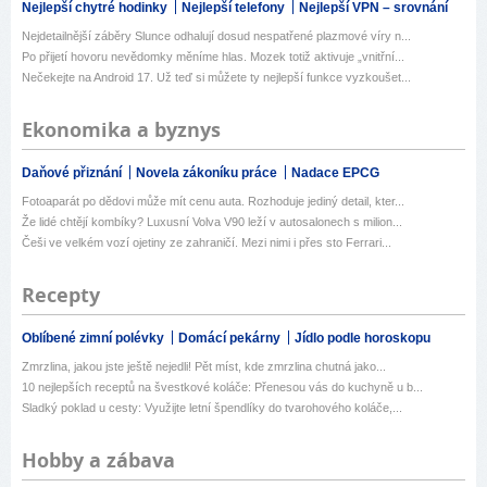
Nejlepší chytré hodinky
Nejlepší telefony
Nejlepší VPN – srovnání
Nejdetailnější záběry Slunce odhalují dosud nespatřené plazmové víry n...
Po přijetí hovoru nevědomky měníme hlas. Mozek totiž aktivuje „vnitřní...
Nečekejte na Android 17. Už teď si můžete ty nejlepší funkce vyzkoušet...
Ekonomika a byznys
Daňové přiznání
Novela zákoníku práce
Nadace EPCG
Fotoaparát po dědovi může mít cenu auta. Rozhoduje jediný detail, kter...
Že lidé chtějí kombíky? Luxusní Volva V90 leží v autosalonech s milion...
Češi ve velkém vozí ojetiny ze zahraničí. Mezi nimi i přes sto Ferrari...
Recepty
Oblíbené zimní polévky
Domácí pekárny
Jídlo podle horoskopu
Zmrzlina, jakou jste ještě nejedli! Pět míst, kde zmrzlina chutná jako...
10 nejlepších receptů na švestkové koláče: Přenesou vás do kuchyně u b...
Sladký poklad u cesty: Využijte letní špendlíky do tvarohového koláče,...
Hobby a zábava