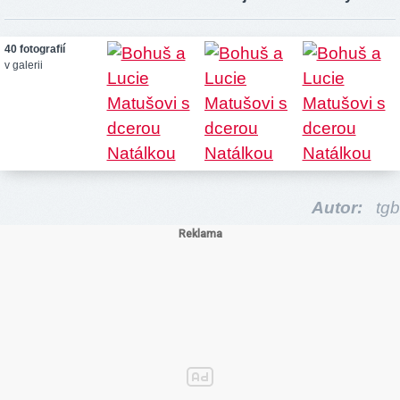
40 fotografií
v galerii
Autor:
tgb