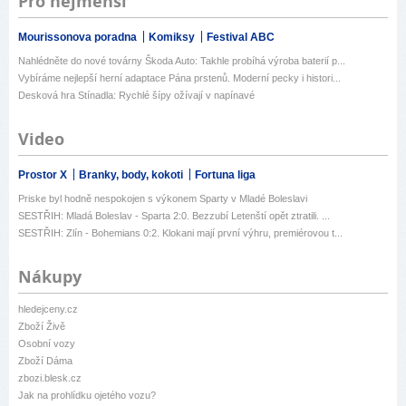
Pro nejmenší
Mourissonova poradna
Komiksy
Festival ABC
Nahlédněte do nové továrny Škoda Auto: Takhle probíhá výroba baterií p...
Vybíráme nejlepší herní adaptace Pána prstenů. Moderní pecky i histori...
Desková hra Stínadla: Rychlé šípy ožívají v napínavé
Video
Prostor X
Branky, body, kokoti
Fortuna liga
Priske byl hodně nespokojen s výkonem Sparty v Mladé Boleslavi
SESTŘIH: Mladá Boleslav - Sparta 2:0. Bezzubí Letenští opět ztratili. ...
SESTŘIH: Zlín - Bohemians 0:2. Klokani mají první výhru, premiérovou t...
Nákupy
hledejceny.cz
Zboží Živě
Osobní vozy
Zboží Dáma
zbozi.blesk.cz
Jak na prohlídku ojetého vozu?