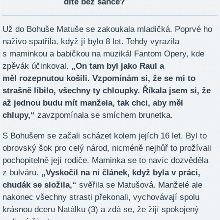
dítě bez šance?
Už do Bohuše Matuše se zakoukala mladičká. Poprvé ho
naživo spatřila, když jí bylo 8 let. Tehdy vyrazila
s maminkou a babičkou na muzikál Fantom Opery, kde
zpěvák účinkoval.
„On tam byl jako Raul a
měl rozepnutou košili. Vzpomínám si, že se mi to
strašně líbilo, všechny ty chloupky. Říkala jsem si, že
až jednou budu mít manžela, tak chci, aby měl
chlupy,“
zavzpomínala se smíchem brunetka.
S Bohušem se začali scházet kolem jejích 16 let. Byl to
obrovský šok pro celý národ, nicméně nejhůř to prožívali
pochopitelně její rodiče. Maminka se to navíc dozvěděla
z bulváru.
„Vyskočil na ni článek, když byla v práci,
chudák se složila,“
svěřila se Matušová. Manželé ale
nakonec všechny strasti překonali, vychovávají spolu
krásnou dceru Natálku (3) a zdá se, že žijí spokojený