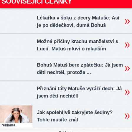
SOUVISEJÍCÍ ČLÁNKY
Lékařka v šoku z dcery Matuše: Asi
je po dědečkovi, dumá Bohuš
Možné příčiny krachu manželství s
Lucií: Matuš mluví o mladším
Bohuš Matuš bere zpátečku: Já jsem
děti nechtěl, protože ...
Přiznání táty Matuše vyráží dech: Já
jsem děti nechtěl!
Jak spolehlivě zakryjete šediny?
Tohle musíte znát
reklama