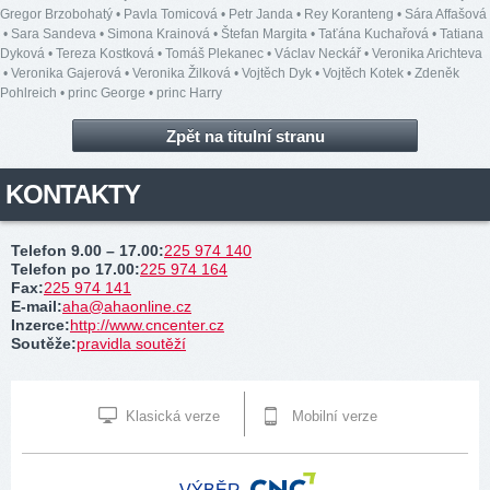
Gregor Brzobohatý
•
Pavla Tomicová
•
Petr Janda
•
Rey Koranteng
•
Sára Affašová
•
Sara Sandeva
•
Simona Krainová
•
Štefan Margita
•
Taťána Kuchařová
•
Tatiana
Dyková
•
Tereza Kostková
•
Tomáš Plekanec
•
Václav Neckář
•
Veronika Arichteva
•
Veronika Gajerová
•
Veronika Žilková
•
Vojtěch Dyk
•
Vojtěch Kotek
•
Zdeněk
Pohlreich
•
princ George
•
princ Harry
Zpět na titulní stranu
KONTAKTY
Telefon 9.00 – 17.00
:
225 974 140
Telefon po 17.00
:
225 974 164
Fax
:
225 974 141
E-mail
:
aha@ahaonline.cz
Inzerce
:
http://www.cncenter.cz
Soutěže
:
pravidla soutěží
Klasická verze
Mobilní verze