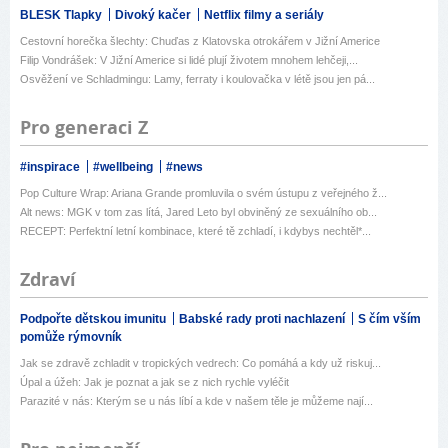
BLESK Tlapky
Divoký kačer
Netflix filmy a seriály
Cestovní horečka šlechty: Chuďas z Klatovska otrokářem v Jižní Americe
Filip Vondrášek: V Jižní Americe si lidé plují životem mnohem lehčeji,...
Osvěžení ve Schladmingu: Lamy, ferraty i koulovačka v létě jsou jen pá...
Pro generaci Z
#inspirace
#wellbeing
#news
Pop Culture Wrap: Ariana Grande promluvila o svém ústupu z veřejného ž...
Alt news: MGK v tom zas lítá, Jared Leto byl obviněný ze sexuálního ob...
RECEPT: Perfektní letní kombinace, které tě zchladí, i kdybys nechtěl*...
Zdraví
Podpořte dětskou imunitu
Babské rady proti nachlazení
S čím vším
pomůže rýmovník
Jak se zdravě zchladit v tropických vedrech: Co pomáhá a kdy už riskuj...
Úpal a úžeh: Jak je poznat a jak se z nich rychle vyléčit
Parazité v nás: Kterým se u nás líbí a kde v našem těle je můžeme nají...