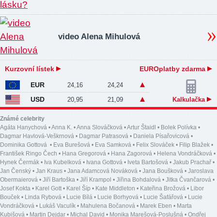
video Alena Mihulová
Kurzovní lístek
EUROplatby zdarma
EUR
24,16
24,24
USD
20,95
21,09
Kalkulačka
Známé celebrity
Agáta Hanychová
•
Anna K.
•
Anna Slováčková
•
Artur Štaidl
•
Bolek Polívka
•
Dagmar Havlová-Veškrnová
•
Dagmar Patrasová
•
Daniela Písařovicová
•
Dominika Gottová
•
Eva Burešová
•
Eva Samková
•
Felix Slováček
•
Filip Blažek
•
František Ringo Čech
•
Hana Gregorová
•
Hana Zagorová
•
Helena Vondráčková
•
Hynek Čermák
•
Iva Kubelková
•
Ivana Gottová
•
Iveta Bartošová
•
Jakub Prachař
•
Jan Čenský
•
Jan Kraus
•
Jana Adamcová Nováková
•
Jana Boušková
•
Jaroslava
Obermaierová
•
Jiří Bartoška
•
Jiří Krampol
•
Jiřina Bohdalová
•
Jitka Čvančarová
•
Josef Kokta
•
Karel Gott
•
Karel Šíp
•
Kate Middleton
•
Kateřina Brožová
•
Libor
Bouček
•
Linda Rybová
•
Lucie Bílá
•
Lucie Borhyová
•
Lucie Šafářová
•
Lucie
Vondráčková
•
Lukáš Vaculík
•
Mahulena Bočanová
•
Marek Eben
•
Marta
Kubišová
•
Martin Dejdar
•
Michal David
•
Monika Marešová-Poslušná
•
Ondřej