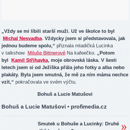
„Vždy se mi líbili starší muži. Už ve školce to byl
Michal Nesvadba
. Vždycky jsem si představovala, jak
jednou budeme spolu,“
přiznala mladičká Lucinka
v talkshow
Miluše Bittnerové
Na kafeečko.
„Potom
byl
Kamil Střihavka
, moje obrovská láska. V šesti
letech jsem si od Ježíška přála jeho fotky a alba nebo
plakáty. Byla jsem smutná, že mě za ním máma nechce
vzít,“
pokračovala ve svém výčtu.
Bohuš a Lucie Matušovi
Bohuš a Lucie Matušovi
• profimedia.cz
Smutek u Bohuše a Lucinky: Druhé