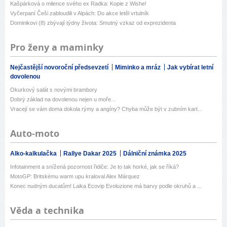
Kašpárková o milence svého ex Radka: Kopie z Wishe!
Vyčerpaní Češi zabloudili v Alpách: Do akce letěl vrtulník
Dominikovi (8) zbývají týdny života: Smutný vzkaz od exprezidenta
Pro ženy a maminky
Nejčastější novoroční předsevzetí
Miminko a mráz
Jak vybírat letní
dovolenou
Okurkový salát s novými brambory
Dobrý základ na dovolenou nejen u moře...
Vracejí se vám doma dokola rýmy a angíny? Chyba může být v zubním kart...
Auto-moto
Alko-kalkulačka
Rallye Dakar 2025
Dálniční známka 2025
Infotainment a snížená pozornost řidiče: Je to tak horké, jak se říká?
MotoGP: Britskému warm upu kraloval Alex Márquez
Konec nudným ducatům! Laika Ecovip Evoluzione má barvy podle okruhů a ...
Věda a technika