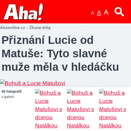
A
A
A
Ahaonline.cz
Žhavé drby
Přiznání Lucie od
Matuše: Tyto slavné
muže měla v hledáčku
40 fotografií
v galerii