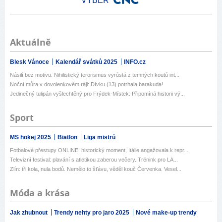
VÝBĚR
Aktuálně
Blesk Vánoce
Kalendář svátků 2025
INFO.cz
Násilí bez motivu. Nihilistický terorismus vyrůstá z temných koutů int...
Noční můra v dovolenkovém ráji: Dívku (13) potrhala barakuda!
Jedinečný tulipán vyšlechtěný pro Frýdek-Místek: Připomíná historii vý...
Sport
MS hokej 2025
Biatlon
Liga mistrů
Fotbalové přestupy ONLINE: historický moment, Itálie angažovala k repr...
Televizní festival: plavání s atletikou zaberou večery. Trénink pro LA...
Zlín: tři kola, nula bodů. Nemělo to šťávu, věděl kouč Červenka. Vesel...
Móda a krása
Jak zhubnout
Trendy nehty pro jaro 2025
Nové make-up trendy