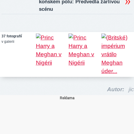
koňském pólu: Předvedla žárlivou
scénu
37 fotografií
v galerii
Autor:
jic