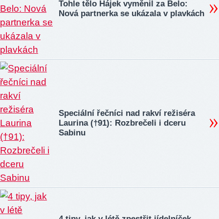
Tohle tělo Hájek vyměnil za Belo:
Nová partnerka se ukázala v plavkách
Speciální řečníci nad rakví režiséra
Laurina (†91): Rozbrečeli i dceru
Sabinu
4 tipy, jak v létě zpestřit jídelníček