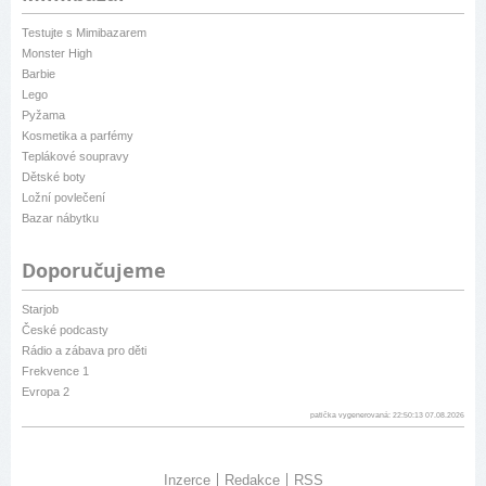
Testujte s Mimibazarem
Monster High
Barbie
Lego
Pyžama
Kosmetika a parfémy
Teplákové soupravy
Dětské boty
Ložní povlečení
Bazar nábytku
Doporučujeme
Starjob
České podcasty
Rádio a zábava pro děti
Frekvence 1
Evropa 2
patička vygenerovaná: 22:50:13 07.08.2026
Inzerce
Redakce
RSS