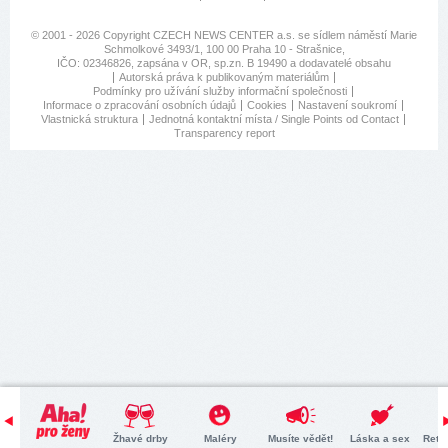
© 2001 - 2026 Copyright
CZECH NEWS CENTER a.s.
se sídlem náměstí Marie
Schmolkové 3493/1, 100 00 Praha 10 - Strašnice,
IČO: 02346826, zapsána v OR, sp.zn. B 19490 a dodavatelé obsahu
Autorská práva k publikovaným materiálům
Podmínky pro užívání služby informační společnosti
Informace o zpracování osobních údajů
Cookies
Nastavení soukromí
Vlastnická struktura
Jednotná kontaktní místa / Single Points od Contact
Transparency report
Žhavé drby
Maléry
Musíte vědět!
Láska a sex
Retr