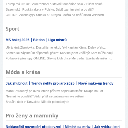
Trump má utrum: Soud rozhodl o stavbě tanečního sálu v Bílém domě
Sezemský: Ruská raketa v Polsku. Babiš za ním stojí a co dál?
ONLINE: Zelenskyj v Srbsku a Ukrajina udeřila na další sklad Wildberri...
Sport
MS hokej 2025
Biatlon
Liga mistrů
Ubráněná Zbrojovka. Dostali jsme lekci, řekl kapitán Klíma. Dulay přek...
Samko se zájemcům připomněl gólem: Karviné jsem vděčný! Kam může odejí...
Fotbalové přestupy ONLINE: Slavný klub chce Mercada, Sparta ale měla n...
Móda a krása
Jak zhubnout
Trendy nehty pro jaro 2025
Nové make-up trendy
Marek Ztracený po dvou letech příprav naplnil amfiteátr: Kolaps na Let...
Nesnášíte pondělí? Vědci přišli se zajímavým vysvětlením
Brutální útok v Tanvaldu: Několik pobodaných
Pro ženy a maminky
Nejčastější novoroční předsevzetí
Miminko a mráz
Jak vybírat letní