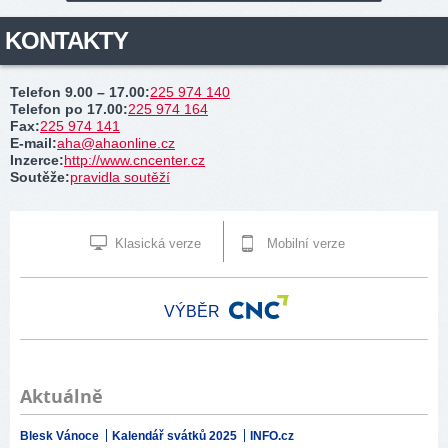
KONTAKTY
Telefon 9.00 – 17.00
:
225 974 140
Telefon po 17.00
:
225 974 164
Fax
:
225 974 141
E-mail
:
aha@ahaonline.cz
Inzerce
:
http://www.cncenter.cz
Soutěže
:
pravidla soutěží
Klasická verze
Mobilní verze
VÝBĚR
Aktuálně
Blesk Vánoce
Kalendář svátků 2025
INFO.cz