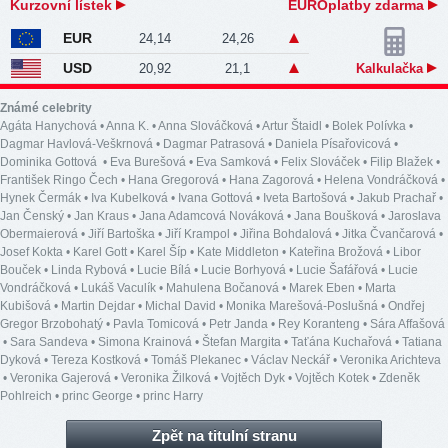
Kurzovní lístek
EUROplatby zdarma
EUR
24,14
24,26
USD
20,92
21,1
Kalkulačka
Známé celebrity
Agáta Hanychová
•
Anna K.
•
Anna Slováčková
•
Artur Štaidl
•
Bolek Polívka
•
Dagmar Havlová-Veškrnová
•
Dagmar Patrasová
•
Daniela Písařovicová
•
Dominika Gottová
•
Eva Burešová
•
Eva Samková
•
Felix Slováček
•
Filip Blažek
•
František Ringo Čech
•
Hana Gregorová
•
Hana Zagorová
•
Helena Vondráčková
•
Hynek Čermák
•
Iva Kubelková
•
Ivana Gottová
•
Iveta Bartošová
•
Jakub Prachař
•
Jan Čenský
•
Jan Kraus
•
Jana Adamcová Nováková
•
Jana Boušková
•
Jaroslava
Obermaierová
•
Jiří Bartoška
•
Jiří Krampol
•
Jiřina Bohdalová
•
Jitka Čvančarová
•
Josef Kokta
•
Karel Gott
•
Karel Šíp
•
Kate Middleton
•
Kateřina Brožová
•
Libor
Bouček
•
Linda Rybová
•
Lucie Bílá
•
Lucie Borhyová
•
Lucie Šafářová
•
Lucie
Vondráčková
•
Lukáš Vaculík
•
Mahulena Bočanová
•
Marek Eben
•
Marta
Kubišová
•
Martin Dejdar
•
Michal David
•
Monika Marešová-Poslušná
•
Ondřej
Gregor Brzobohatý
•
Pavla Tomicová
•
Petr Janda
•
Rey Koranteng
•
Sára Affašová
•
Sara Sandeva
•
Simona Krainová
•
Štefan Margita
•
Taťána Kuchařová
•
Tatiana
Dyková
•
Tereza Kostková
•
Tomáš Plekanec
•
Václav Neckář
•
Veronika Arichteva
•
Veronika Gajerová
•
Veronika Žilková
•
Vojtěch Dyk
•
Vojtěch Kotek
•
Zdeněk
Pohlreich
•
princ George
•
princ Harry
Zpět na titulní stranu