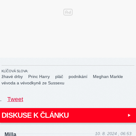
KLÍČOVÁ SLOVA:
žhavé drby
Princ Harry
pláč
podnikání
Meghan Markle
vévoda a vévodkyně ze Sussexu
.
Tweet
DISKUSE K ČLÁNKU
10. 8. 2024 , 06:53
Milla