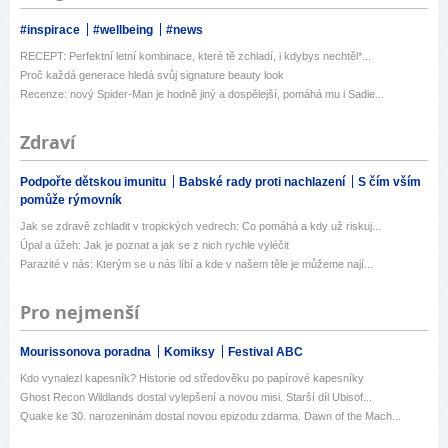
#inspirace
#wellbeing
#news
RECEPT: Perfektní letní kombinace, které tě zchladí, i kdybys nechtěl*...
Proč každá generace hledá svůj signature beauty look
Recenze: nový Spider-Man je hodně jiný a dospělejší, pomáhá mu i Sadie...
Zdraví
Podpořte dětskou imunitu
Babské rady proti nachlazení
S čím vším
pomůže rýmovník
Jak se zdravě zchladit v tropických vedrech: Co pomáhá a kdy už riskuj...
Úpal a úžeh: Jak je poznat a jak se z nich rychle vyléčit
Parazité v nás: Kterým se u nás líbí a kde v našem těle je můžeme nají...
Pro nejmenší
Mourissonova poradna
Komiksy
Festival ABC
Kdo vynalezl kapesník? Historie od středověku po papírové kapesníky
Ghost Recon Wildlands dostal vylepšení a novou misi. Starší díl Ubisof...
Quake ke 30. narozeninám dostal novou epizodu zdarma. Dawn of the Mach...