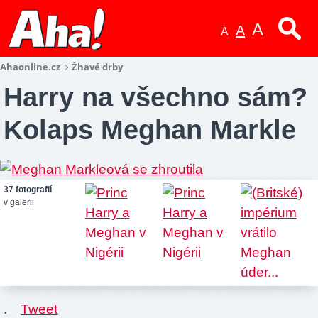
A
A
A
Ahaonline.cz
Žhavé drby
Harry na všechno sám?
Kolaps Meghan Markle
37 fotografií
v galerii
.
Tweet