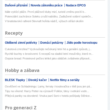
Daňové přiznání
Novela zákoníku práce
Nadace EPCG
Itálie vyklízí pláže. První plážové kluby mizí, turisté změnu pocítí b...
Potenciální zachránce Soleku zrušil nabídku. Zadlužené solární společn...
V bratislavské rafinerii Slovnaft hořela nádrž, výbuch otřásl okolím
Recepty
Oblíbené zimní polévky
Domácí pekárny
Jídlo podle horoskopu
Cuketová zmrzlina? Vyzkoušejte nečekaný letní hit a geniální způsob, j...
Rychlé buchty s broskvemi: 5 receptů na sladké letní moučníky, které m...
Oopsie bread: Proteinové pečivo lehké jako obláček zvládnete připravit...
Hobby a zábava
BLESK Tlapky
Divoký kačer
Netflix filmy a seriály
Osvěžení ve Schladmingu: Lamy, ferraty i koulovačka v létě jsou jen pá...
Tipy na víkend: Harry Potter na výstavě! Folklor, bitvy i setkání vodn...
Přibývá paniky na dovolené: Vnuka paní Soni v hotelu poštípaly štěnice...
Pro generaci Z