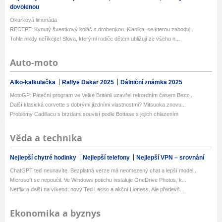
dovolenou
Okurková limonáda
RECEPT: Kynutý švestkový koláč s drobenkou. Klasika, se kterou zaboduj...
Tohle nikdy neříkejte! Slova, kterými rodiče dětem ubližují ze všeho n...
Auto-moto
Alko-kalkulačka
Rallye Dakar 2025
Dálniční známka 2025
MotoGP: Páteční program ve Velké Británii uzavřel rekordním časem Bezz...
Další klasická corvette s dobrými jízdními vlastnostmi? Mitsuoka znovu...
Problémy Cadillacu s brzdami souvisí podle Bottase s jejich chlazením
Věda a technika
Nejlepší chytré hodinky
Nejlepší telefony
Nejlepší VPN – srovnání
ChatGPT teď neunavíte. Bezplatná verze má neomezený chat a lepší model...
Microsoft se nepoučil. Ve Windows potichu instaluje OneDrive Photos, k...
Netflix a další na víkend: nový Ted Lasso a akční Lioness. Ale předevš...
Ekonomika a byznys