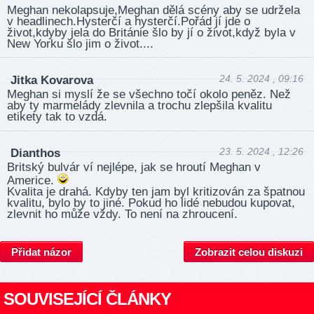
Meghan nekolapsuje,Meghan dělá scény aby se udržela
v headlinech.Hysterčí a hysterčí.Pořád jí jde o
život,kdyby jela do Británie šlo by jí o život,když byla v
New Yorku šlo jim o život....
24. 5. 2024 , 09:16
Jitka Kovarova
Meghan si myslí že se všechno točí okolo peněz. Než
aby ty marmelády zlevnila a trochu zlepšila kvalitu
etikety tak to vzdá.
23. 5. 2024 , 12:26
Dianthos
Britský bulvár ví nejlépe, jak se hroutí Meghan v
Americe.
Kvalita je drahá. Kdyby ten jam byl kritizován za špatnou
kvalitu, bylo by to jiné. Pokud ho lidé nebudou kupovat,
zlevnit ho může vždy. To není na zhroucení.
Přidat názor
Zobrazit celou diskuzi
SOUVISEJÍCÍ ČLÁNKY