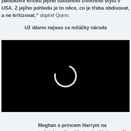
jakoukoliv kritiku jejího luxusního životního stylu v
USA. Z jejího pohledu je to něco, co je třeba obdivovat,
a ne kritizovat,“
doplnil Quinn.
Už dávno nejsou za miláčky národa
Meghan s princem Harrym na