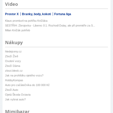
Video
Prostor X
Branky, body, kokoti
Fortuna liga
Klaus promluvil na pohřbu Knížáka
SESTŘIH: Zbrojovka - Liberec 0:1. Rozhodl Dulay, ale při premiéře za S...
Milan Knížák pohřeb
Nákupy
hledejceny.cz
Zboží Živě
Osobní vozy
Zboží Dáma
zbozi.blesk.cz
Jak na prohlídku ojetého vozu?
HobbyKompas
Auto pro začátečníka do 100 000 Kč
Zboží Auto
Ojetá Škoda Octavia
Jak vybrat auto?
Mimibazar