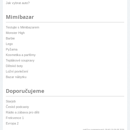
Jak vybrat auto?
Mimibazar
Testujte s Mimibazarem
Monster High
Barbie
Lego
Pyžama
Kosmetika a parfémy
Teplákové soupravy
Dětské boty
Ložní povlečení
Bazar nábytku
Doporučujeme
Starjob
České podcasty
Rádio a zábava pro děti
Frekvence 1
Evropa 2
patička vygenerovaná: 09:40:19 09.08.2026