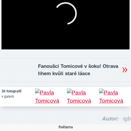
Fanoušci Tomicové v šoku! Otrava
lihem kvůli staré lásce
30 fotografií
v galerii
Autor:
tgb