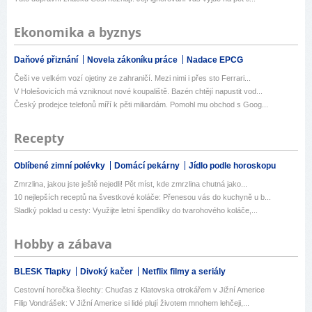
Ekonomika a byznys
Daňové přiznání
Novela zákoníku práce
Nadace EPCG
Češi ve velkém vozí ojetiny ze zahraničí. Mezi nimi i přes sto Ferrari...
V Holešovicích má vzniknout nové koupaliště. Bazén chtějí napustit vod...
Český prodejce telefonů míří k pěti miliardám. Pomohl mu obchod s Goog...
Recepty
Oblíbené zimní polévky
Domácí pekárny
Jídlo podle horoskopu
Zmrzlina, jakou jste ještě nejedli! Pět míst, kde zmrzlina chutná jako...
10 nejlepších receptů na švestkové koláče: Přenesou vás do kuchyně u b...
Sladký poklad u cesty: Využijte letní špendlíky do tvarohového koláče,...
Hobby a zábava
BLESK Tlapky
Divoký kačer
Netflix filmy a seriály
Cestovní horečka šlechty: Chuďas z Klatovska otrokářem v Jižní Americe
Filip Vondrášek: V Jižní Americe si lidé plují životem mnohem lehčeji,...