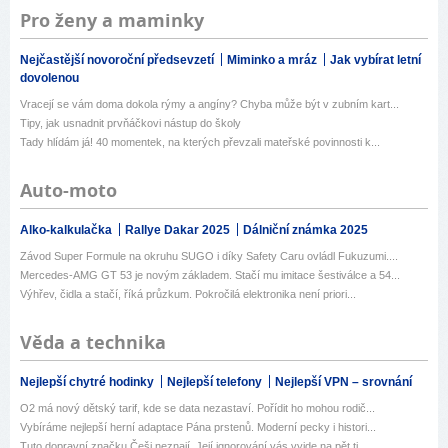
Pro ženy a maminky
Nejčastější novoroční předsevzetí
Miminko a mráz
Jak vybírat letní
dovolenou
Vracejí se vám doma dokola rýmy a angíny? Chyba může být v zubním kart...
Tipy, jak usnadnit prvňáčkovi nástup do školy
Tady hlídám já! 40 momentek, na kterých převzali mateřské povinnosti k...
Auto-moto
Alko-kalkulačka
Rallye Dakar 2025
Dálniční známka 2025
Závod Super Formule na okruhu SUGO i díky Safety Caru ovládl Fukuzumi....
Mercedes-AMG GT 53 je novým základem. Stačí mu imitace šestiválce a 54...
Výhřev, čidla a stačí, říká průzkum. Pokročilá elektronika není priori...
Věda a technika
Nejlepší chytré hodinky
Nejlepší telefony
Nejlepší VPN – srovnání
O2 má nový dětský tarif, kde se data nezastaví. Pořídit ho mohou rodič...
Vybíráme nejlepší herní adaptace Pána prstenů. Moderní pecky i histori...
Tuto dopravní značku Češi neznají. Její ignorování vás vyjde na pět ti...