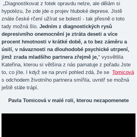
„Diagnostikovat z fotek opravdu nelze, ale dělám si
hypotézu, že zde jde o projev hluboké deprese. Jistě
znáte české rčení užírat se bolestí - tak přesně o toto
tady možná šlo.
Jedním z diagnostických rysů
depresivního onemocnění je ztráta deseti a více
procent hmotnosti v krátké době, a to bez záměru a
úsilí, v návaznosti na dlouhodobé psychické utrpení,
jimž zrada mladšího partnera zřejmě je,
“ vysvětlila
Kateřina, kterou si většina z nás pamatuje z pořadu Jste
to, co jíte. I když se na první pohled zdá, že se
Tomicová
s odchodem životního partnera smířila, uvnitř se možná
ještě stále trápí.
Pavla Tomicová v malé roli, kterou nezapomenete