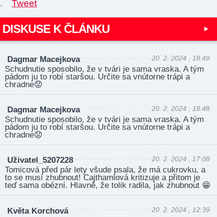
.
Tweet
DISKUSE K ČLÁNKU
20. 2. 2024 , 18:49
Dagmar Macejkova
Schudnutie sposobilo, že v tvári je sama vraska. A tým
pádom ju to robí staršou. Určite sa vnútorne trápi a
chradne😟
20. 2. 2024 , 18:48
Dagmar Macejkova
Schudnutie sposobilo, že v tvári je sama vraska. A tým
pádom ju to robí staršou. Určite sa vnútorne trápi a
chradne😟
20. 2. 2024 , 17:08
Uživatel_5207228
Tomicová před pár lety všude psala, že má cukrovku, a
to se musí zhubnout! Cajthamlová kritizuje a přitom je
teď sama obézní. Hlavně, že tolik radila, jak zhubnout 😁
20. 2. 2024 , 12:39
Květa Korchová