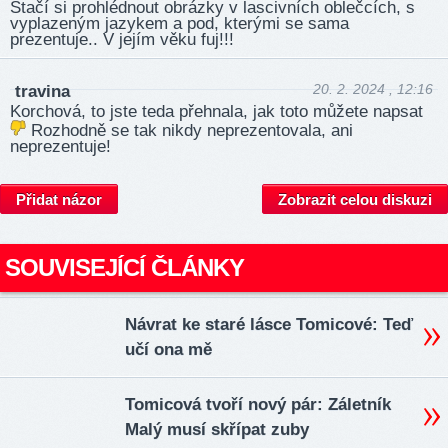
Stačí si prohlédnout obrázky v lascivních oblečcích, s
vyplazeným jazykem a pod, kterými se sama
prezentuje.. V jejím věku fuj!!!
20. 2. 2024 , 12:16
travina
Korchová, to jste teda přehnala, jak toto můžete napsat
Rozhodně se tak nikdy neprezentovala, ani
neprezentuje!
Přidat názor
Zobrazit celou diskuzi
SOUVISEJÍCÍ ČLÁNKY
Návrat ke staré lásce Tomicové: Teď
učí ona mě
Tomicová tvoří nový pár: Záletník
Malý musí skřípat zuby