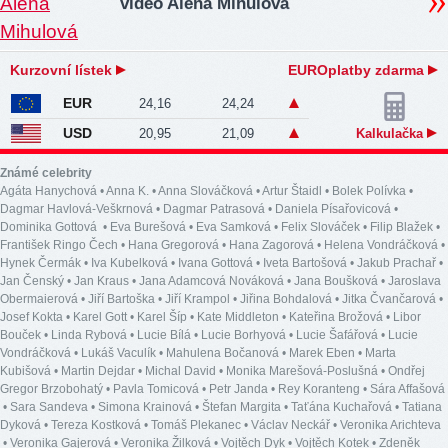
video Alena Mihulová
Kurzovní lístek
EUROplatby zdarma
EUR
24,16
24,24
USD
20,95
21,09
Kalkulačka
Známé celebrity
Agáta Hanychová
•
Anna K.
•
Anna Slováčková
•
Artur Štaidl
•
Bolek Polívka
•
Dagmar Havlová-Veškrnová
•
Dagmar Patrasová
•
Daniela Písařovicová
•
Dominika Gottová
•
Eva Burešová
•
Eva Samková
•
Felix Slováček
•
Filip Blažek
•
František Ringo Čech
•
Hana Gregorová
•
Hana Zagorová
•
Helena Vondráčková
•
Hynek Čermák
•
Iva Kubelková
•
Ivana Gottová
•
Iveta Bartošová
•
Jakub Prachař
•
Jan Čenský
•
Jan Kraus
•
Jana Adamcová Nováková
•
Jana Boušková
•
Jaroslava
Obermaierová
•
Jiří Bartoška
•
Jiří Krampol
•
Jiřina Bohdalová
•
Jitka Čvančarová
•
Josef Kokta
•
Karel Gott
•
Karel Šíp
•
Kate Middleton
•
Kateřina Brožová
•
Libor
Bouček
•
Linda Rybová
•
Lucie Bílá
•
Lucie Borhyová
•
Lucie Šafářová
•
Lucie
Vondráčková
•
Lukáš Vaculík
•
Mahulena Bočanová
•
Marek Eben
•
Marta
Kubišová
•
Martin Dejdar
•
Michal David
•
Monika Marešová-Poslušná
•
Ondřej
Gregor Brzobohatý
•
Pavla Tomicová
•
Petr Janda
•
Rey Koranteng
•
Sára Affašová
•
Sara Sandeva
•
Simona Krainová
•
Štefan Margita
•
Taťána Kuchařová
•
Tatiana
Dyková
•
Tereza Kostková
•
Tomáš Plekanec
•
Václav Neckář
•
Veronika Arichteva
•
Veronika Gajerová
•
Veronika Žilková
•
Vojtěch Dyk
•
Vojtěch Kotek
•
Zdeněk