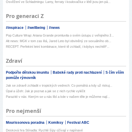
Osvěžení ve Schladmingu: Lamy, ferraty i koulovačka v létě jsou jen pá...
Pro generaci Z
#inspirace
#wellbeing
#news
Pop Culture Wrap: Ariana Grande promluvila o svém ústupu z veřejného ž...
Alt news: MGK v tom zas lítá, Jared Leto byl obviněný ze sexuálního ob...
RECEPT: Perfektní letní kombinace, které tě zchladí, i kdybys nechtěl*...
Zdraví
Podpořte dětskou imunitu
Babské rady proti nachlazení
S čím vším
pomůže rýmovník
Jak se zdravě zchladit v tropických vedrech: Co pomáhá a kdy už riskuj...
Úpal a úžeh: Jak je poznat a jak se z nich rychle vyléčit
Parazité v nás: Kterým se u nás líbí a kde v našem těle je můžeme nají...
Pro nejmenší
Mourissonova poradna
Komiksy
Festival ABC
Desková hra Stínadla: Rychlé šípy ožívají v napínavé