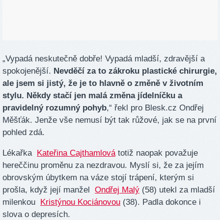
„Vypadá neskutečně dobře! Vypadá mladší, zdravější a
spokojenější.
Nevděčí za to zákroku plastické chirurgie,
ale jsem si jistý, že je to hlavně o změně v životním
stylu. Někdy stačí jen malá změna jídelníčku a
pravidelný rozumný pohyb
,“ řekl pro Blesk.cz Ondřej
Měšťák. Jenže vše nemusí být tak růžové, jak se na první
pohled zdá.
Lékařka
Kateřina Cajthamlová
totiž naopak považuje
hereččinu proměnu za nezdravou. Myslí si, že za jejím
obrovským úbytkem na váze stojí trápení, kterým si
prošla, když její manžel
Ondřej Malý
(58) utekl za mladší
milenkou
Kristýnou Kociánovou
(38). Padla dokonce i
slova o depresích.