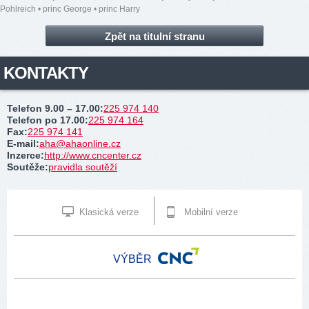
Pohlreich
•
princ George
•
princ Harry
Zpět na titulní stranu
KONTAKTY
Telefon 9.00 – 17.00
:
225 974 140
Telefon po 17.00
:
225 974 164
Fax
:
225 974 141
E-mail
:
aha@ahaonline.cz
Inzerce
:
http://www.cncenter.cz
Soutěže
:
pravidla soutěží
Klasická verze
Mobilní verze
VÝBĚR