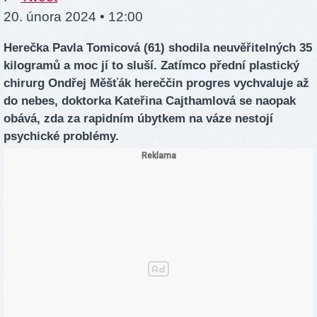
20. února 2024 • 12:00
Herečka Pavla Tomicová (61) shodila neuvěřitelných 35
kilogramů a moc jí to sluší. Zatímco přední plastický
chirurg Ondřej Měšťák hereččin progres vychvaluje až
do nebes, doktorka Kateřina Cajthamlová se naopak
obává, zda za rapidním úbytkem na váze nestojí
psychické problémy.