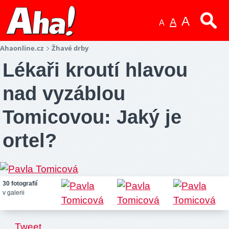
A
A
A
Ahaonline.cz
Žhavé drby
Lékaři kroutí hlavou
nad vyzáblou
Tomicovou: Jaký je
ortel?
30 fotografií
v galerii
.
Tweet