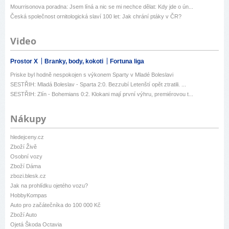
Mourrisonova poradna: Jsem líná a nic se mi nechce dělat: Kdy jde o ún...
Česká společnost ornitologická slaví 100 let: Jak chrání ptáky v ČR?
Video
Prostor X
Branky, body, kokoti
Fortuna liga
Priske byl hodně nespokojen s výkonem Sparty v Mladé Boleslavi
SESTŘIH: Mladá Boleslav - Sparta 2:0. Bezzubí Letenští opět ztratili. ...
SESTŘIH: Zlín - Bohemians 0:2. Klokani mají první výhru, premiérovou t...
Nákupy
hledejceny.cz
Zboží Živě
Osobní vozy
Zboží Dáma
zbozi.blesk.cz
Jak na prohlídku ojetého vozu?
HobbyKompas
Auto pro začátečníka do 100 000 Kč
Zboží Auto
Ojetá Škoda Octavia