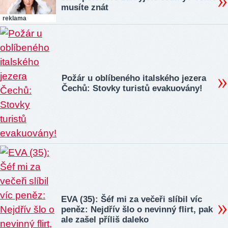
musíte znát
reklama
Požár u oblíbeného italského jezera
Čechů: Stovky turistů evakuovány!
EVA (35): Šéf mi za večeři slíbil víc
peněz: Nejdřív šlo o nevinný flirt, pak
ale zašel příliš daleko