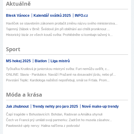
Aktuálně
Blesk Vánoce
Kalendář svátků 2025
INFO.cz
Havlíček se stavebním zákonem protlačil změnu názvu svého ministerstva...
Tajemný žlábek v Brně: Švédové jím při obléhání asi chtěli proniknout ...
Historický bizár ze všech koutů světa: Prohlédněte si kombajn tažený k...
Sport
MS hokej 2025
Biatlon
Liga mistrů
Tyčkařka Krutilová je juniorskou mistryní světa: Furt nemůžu uvěřit, c...
ONLINE: Slavia - Pardubice. Naváží Pražané na dosavadní jízdu, nebo př...
Povstání Teplic: Kardiologa naštěstí nepotřebuji, smál se Frťala. Prom...
Móda a krása
Jak zhubnout
Trendy nehty pro jaro 2025
Nové make-up trendy
Čapí tragédie v Bohuslavicích: Bohdan, Radovan a Amálka uhynuli
Čech ve Francii prý umlátil svoji partnerku: Zadržet ho musela zásahov...
Pawlowské ujely nervy: Halina nařčena z podvodu!