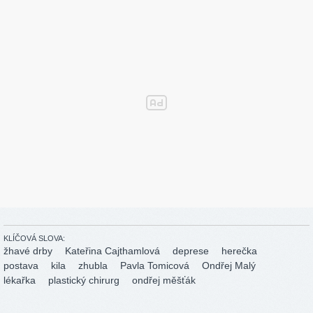
KLÍČOVÁ SLOVA:
žhavé drby
Kateřina Cajthamlová
deprese
herečka
postava
kila
zhubla
Pavla Tomicová
Ondřej Malý
lékařka
plastický chirurg
ondřej měšťák