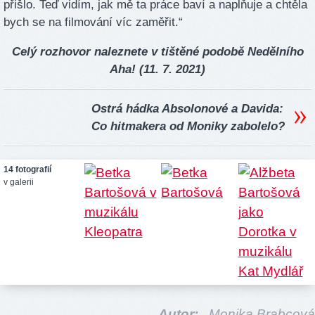
přišlo. Teď vidím, jak mě ta práce baví a naplňuje a chtěla
bych se na filmování víc zaměřit.“
Celý rozhovor naleznete v tištěné podobě Nedělního
Aha! (11. 7. 2021)
Ostrá hádka Absolonové a Davida:
Co hitmakera od Moniky zabolelo?
14 fotografií
v galerii
Autor:
Monika Brabcová