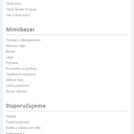
Zboží Auto
Ojetá Škoda Octavia
Jak vybrat auto?
Mimibazar
Testujte s Mimibazarem
Monster High
Barbie
Lego
Pyžama
Kosmetika a parfémy
Teplákové soupravy
Dětské boty
Ložní povlečení
Bazar nábytku
Doporučujeme
Starjob
České podcasty
Rádio a zábava pro děti
Frekvence 1