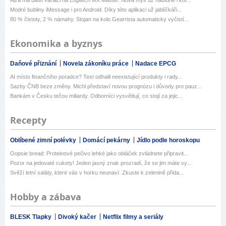
Modré bubliny iMessage i pro Android. Díky této aplikaci už jablíčkáři...
80 % čistoty, 2 % námahy. Stojan na kolo Gearrista automaticky vyčistí...
Ekonomika a byznys
Daňové přiznání
Novela zákoníku práce
Nadace EPCG
AI místo finančního poradce? Test odhalil neexistující produkty i rady...
Sazby ČNB beze změny. Michl představí novou prognózu i důvody pro pauz...
Bankám v Česku tečou miliardy. Odborníci vysvětlují, co stojí za jejic...
Recepty
Oblíbené zimní polévky
Domácí pekárny
Jídlo podle horoskopu
Oopsie bread: Proteinové pečivo lehké jako obláček zvládnete připravit...
Pozor na jedovaté cukety! Jeden jasný znak prozradí, že se jim máte vy...
Svěží letní saláty, které vás v horku neunaví: Zkuste k zelenině přida...
Hobby a zábava
BLESK Tlapky
Divoký kačer
Netflix filmy a seriály