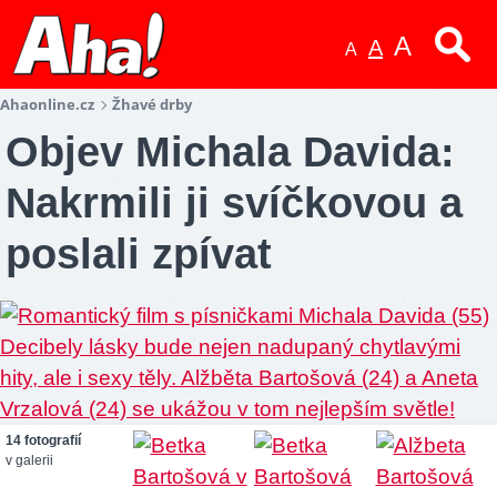
A
A
A
Ahaonline.cz
Žhavé drby
Objev Michala Davida:
Nakrmili ji svíčkovou a
poslali zpívat
14 fotografií
v galerii