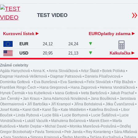
TEST VIDEO
Kurzovní lístek
EUROplatby zdarma
EUR
24,12
24,24
USD
20,95
21,13
Kalkulačka
Známé celebrity
Agáta Hanychová
•
Anna K.
•
Anna Slováčková
•
Artur Štaidl
•
Bolek Polívka
•
Dagmar Havlová-Veškrnová
•
Dagmar Patrasová
•
Daniela Písařovicová
•
Dominika Gottová
•
Eva Burešová
•
Eva Samková
•
Felix Slováček
•
Filip Blažek
•
František Ringo Čech
•
Hana Gregorová
•
Hana Zagorová
•
Helena Vondráčková
•
Hynek Čermák
•
Iva Kubelková
•
Ivana Gottová
•
Iveta Bartošová
•
Jakub Prachař
•
Jan Čenský
•
Jan Kraus
•
Jana Adamcová Nováková
•
Jana Boušková
•
Jaroslava
Obermaierová
•
Jiří Bartoška
•
Jiří Krampol
•
Jiřina Bohdalová
•
Jitka Čvančarová
•
Josef Kokta
•
Karel Gott
•
Karel Šíp
•
Kate Middleton
•
Kateřina Brožová
•
Libor
Bouček
•
Linda Rybová
•
Lucie Bílá
•
Lucie Borhyová
•
Lucie Šafářová
•
Lucie
Vondráčková
•
Lukáš Vaculík
•
Mahulena Bočanová
•
Marek Eben
•
Marta
Kubišová
•
Martin Dejdar
•
Michal David
•
Monika Marešová-Poslušná
•
Ondřej
Gregor Brzobohatý
•
Pavla Tomicová
•
Petr Janda
•
Rey Koranteng
•
Sára Affašová
•
Sara Sandeva
•
Simona Krainová
•
Štefan Margita
•
Taťána Kuchařová
•
Tatiana