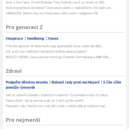
Sraz v šest ráno. Vrchol festivalu Tóny Dolomit zazní za úsvitu ve 300...
Nízkorozpočtová dovolená? Chorvatsko jedno z nejdražších v Evropě! Lev...
OBRAZEM: Modré slzy na Tchaj-wanu mění moře v magickou říši
Pro generaci Z
#inspirace
#wellbeing
#news
F*ck the glasses: AI Meta brýle mají zjednodušit život, zatím ale děla...
Víš, proč ti po mléčných výrobcích možná nebývá dobře?
BEAUTY NEWS: Zara Larsson servíruje Cheetah Girl makeup a Billie Eilis...
Zdraví
Podpořte dětskou imunitu
Babské rady proti nachlazení
S čím vším
pomůže rýmovník
Jak se zdravě zchladit v tropických vedrech: Co pomáhá a kdy už riskuj...
Úpal a úžeh: Jak je poznat a jak se z nich rychle vyléčit
Parazité v nás: Kterým se u nás líbí a kde v našem těle je můžeme nají...
Pro nejmenší