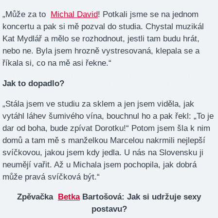
„Může za to
Michal David
! Potkali jsme se na jednom
koncertu a pak si mě pozval do studia. Chystal muzikál
Kat Mydlář a mělo se rozhodnout, jestli tam budu hrát,
nebo ne. Byla jsem hrozně vystresovaná, klepala se a
říkala si, co na mě asi řekne.“
Jak to dopadlo?
„Stála jsem ve studiu za sklem a jen jsem viděla, jak
vytáhl láhev šumivého vína, bouchnul ho a pak řekl: „To je
dar od boha, bude zpívat Dorotku!“ Potom jsem šla k nim
domů a tam mě s manželkou Marcelou nakrmili nejlepší
svíčkovou, jakou jsem kdy jedla. U nás na Slovensku ji
neumějí vařit. Až u Michala jsem pochopila, jak dobrá
může pravá svíčková být.“
Zpěvačka
Betka
Bartošová: Jak si udržuje sexy
postavu?