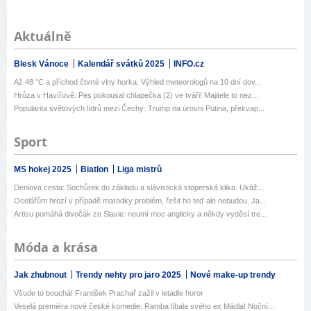
Aktuálně
Blesk Vánoce
Kalendář svátků 2025
INFO.cz
Až 48 °C a příchod čtvrté vlny horka. Výhled meteorologů na 10 dní dov...
Hrůza v Havířově: Pes pokousal chlapečka (2) ve tváři! Majitele to nez...
Popularita světových lídrů mezi Čechy: Trump na úrovni Putina, překvap...
Sport
MS hokej 2025
Biatlon
Liga mistrů
Deniova cesta: Sochůrek do základu a slávistická stoperská klika. Ukáž...
Ocelářům hrozí v případě marodky problém, řešit ho teď ale nebudou. Ja...
Artisu pomáhá divočák ze Slavie: neumí moc anglicky a někdy vyděsí tre...
Móda a krása
Jak zhubnout
Trendy nehty pro jaro 2025
Nové make-up trendy
Všude to bouchá! František Prachař zažil v letadle horor
Veselá premiéra nové české komedie: Ramba líbala svého ex Mádla! Noční...