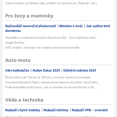
Zákaz koupání na Džbánu platí, problém se sinicemi má i Šeberák: Jak j...
Pro ženy a maminky
Nejčastější novoroční předsevzetí
Miminko a mráz
Jak vybírat letní
dovolenou
Hlasatelka a moderátorka Saskia Burešová (80) - Smrt manžela ji zdrtil...
Veggie Burritos
KVÍZ: Rafťáci. Otestujte své znalosti kultovní letní komedie
Auto-moto
Alko-kalkulačka
Rallye Dakar 2025
Dálniční známka 2025
Řecko přitvrzuje: Pokuty až 200 tisíc a hrozba vězení pro kempaře
Chystané Mitsubishi Pajero nebude jenom fajnovka do města. Nová fotka ...
Podle Antonelliho ještě potrvá, než se dostane na úroveň Norrise a Ver...
Věda a technika
Nejlepší chytré hodinky
Nejlepší telefony
Nejlepší VPN – srovnání
Alza má další variaci na Logitech MX Master. Nová myš už nabídne i kol...