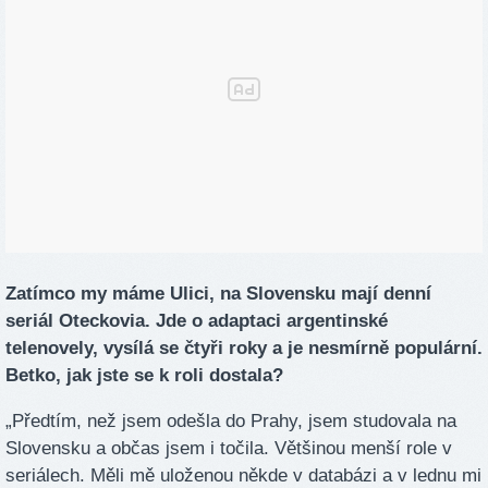
Zatímco my máme Ulici, na Slovensku mají denní
seriál Oteckovia. Jde o adaptaci argentinské
telenovely, vysílá se čtyři roky a je nesmírně populární.
Betko, jak jste se k roli dostala?
„Předtím, než jsem odešla do Prahy, jsem studovala na
Slovensku a občas jsem i točila. Většinou menší role v
seriálech. Měli mě uloženou někde v databázi a v lednu mi