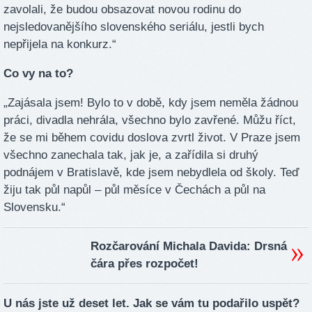
zavolali, že budou obsazovat novou rodinu do
nejsledovanějšího slovenského seriálu, jestli bych
nepřijela na konkurz.“
Co vy na to?
„Zajásala jsem! Bylo to v době, kdy jsem neměla žádnou
práci, divadla nehrála, všechno bylo zavřené. Můžu říct,
že se mi během covidu doslova zvrtl život. V Praze jsem
všechno zanechala tak, jak je, a zařídila si druhý
podnájem v Bratislavě, kde jsem nebydlela od školy. Teď
žiju tak půl napůl – půl měsíce v Čechách a půl na
Slovensku.“
Rozčarování Michala Davida: Drsná
čára přes rozpočet!
U nás jste už deset let. Jak se vám tu podařilo uspět?