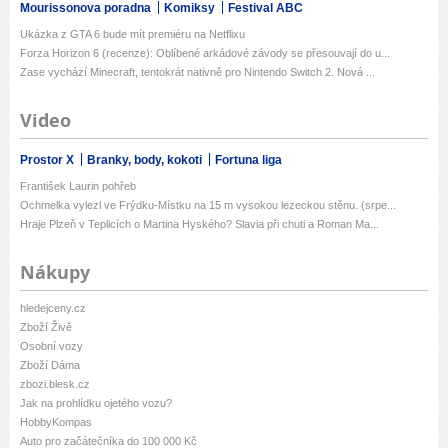
Mourissonova poradna
Komiksy
Festival ABC
Ukázka z GTA 6 bude mít premiéru na Netflixu
Forza Horizon 6 (recenze): Oblíbené arkádové závody se přesouvají do u...
Zase vychází Minecraft, tentokrát nativně pro Nintendo Switch 2. Nová ...
Video
Prostor X
Branky, body, kokoti
Fortuna liga
František Laurin pohřeb
Ochmelka vylezl ve Frýdku-Místku na 15 m vysokou lezeckou stěnu. (srpe...
Hraje Plzeň v Teplicích o Martina Hyského? Slavia při chuti a Roman Ma...
Nákupy
hledejceny.cz
Zboží Živě
Osobní vozy
Zboží Dáma
zbozi.blesk.cz
Jak na prohlídku ojetého vozu?
HobbyKompas
Auto pro začátečníka do 100 000 Kč