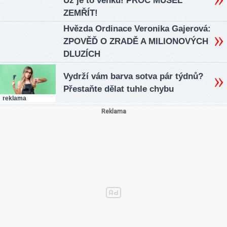
Už je to venku! PROČ MUSEL
ZEMŘÍT!
Hvězda Ordinace Veronika Gajerová:
ZPOVĚĎ O ZRADĚ A MILIONOVÝCH
DLUZÍCH
Vydrží vám barva sotva pár týdnů?
Přestaňte dělat tuhle chybu
reklama