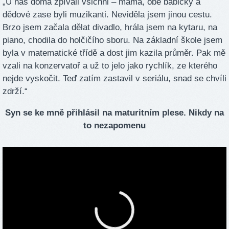
„U nás doma zpívali všichni – máma, obě babičky a
dědové zase byli muzikanti. Neviděla jsem jinou cestu.
Brzo jsem začala dělat divadlo, hrála jsem na kytaru, na
piano, chodila do holčičího sboru. Na základní škole jsem
byla v matematické třídě a dost jim kazila průměr. Pak mě
vzali na konzervatoř a už to jelo jako rychlík, ze kterého
nejde vyskočit. Teď zatím zastavil v seriálu, snad se chvíli
zdrží.“
Syn se ke mně přihlásil na maturitním plese. Nikdy na
to nezapomenu