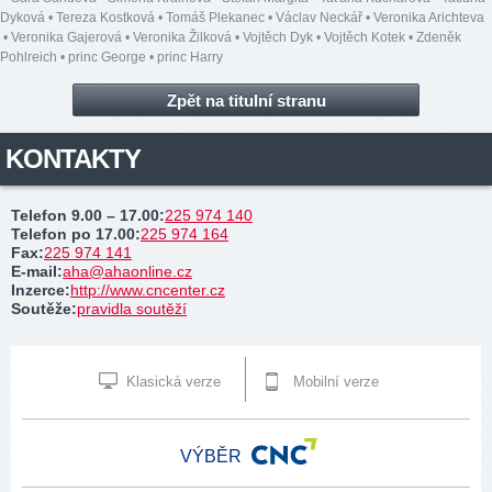
Dyková
•
Tereza Kostková
•
Tomáš Plekanec
•
Václav Neckář
•
Veronika Arichteva
•
Veronika Gajerová
•
Veronika Žilková
•
Vojtěch Dyk
•
Vojtěch Kotek
•
Zdeněk
Pohlreich
•
princ George
•
princ Harry
Zpět na titulní stranu
KONTAKTY
Telefon 9.00 – 17.00
:
225 974 140
Telefon po 17.00
:
225 974 164
Fax
:
225 974 141
E-mail
:
aha@ahaonline.cz
Inzerce
:
http://www.cncenter.cz
Soutěže
:
pravidla soutěží
Klasická verze
Mobilní verze
VÝBĚR