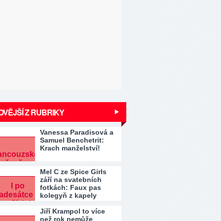
VĚJŠÍ Z RUBRIKY
Vanessa Paradisová a
Samuel Benchetrit:
Krach manželství!
Mel C ze Spice Girls
září na svatebních
fotkách: Faux pas
kolegyň z kapely
Jiří Krampol to více
než rok nemůže