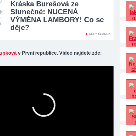
Kráska Burešová ze
Slunečné: NUCENÁ
VÝMĚNA LAMBORY! Co se
děje?
0
CELÝ ČLÁNEK
upková
v První republice. Video najdete zde: