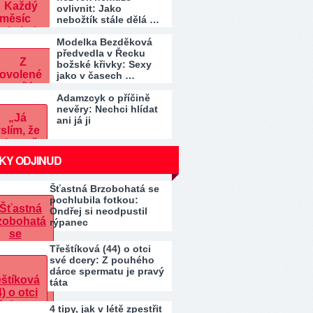
ovlivnit: Jako
nebožtík stále dělá …
Modelka Bezděková
předvedla v Řecku
božské křivky: Sexy
jako v časech …
Adamzcyk o příčině
nevěry: Nechci hlídat
ani já ji
KY ODJINUD
Šťastná Brzobohatá se
pochlubila fotkou:
Ondřej si neodpustil
rýpanec
Třeštíková (44) o otci
své dcery: Z pouhého
dárce spermatu je pravý
táta
4 tipy, jak v létě zpestřit