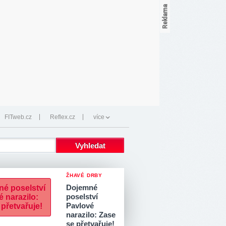
FITweb.cz
Reflex.cz
více
ŽHAVÉ DRBY
Dojemné
poselství
Pavlové
narazilo: Zase
se přetvařuje!