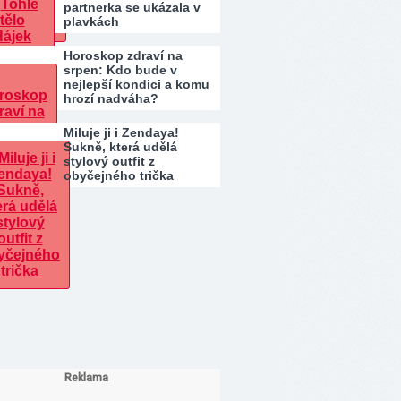
partnerka se ukázala v
plavkách
Horoskop zdraví na
srpen: Kdo bude v
nejlepší kondici a komu
hrozí nadváha?
Miluje ji i Zendaya!
Sukně, která udělá
stylový outfit z
obyčejného trička