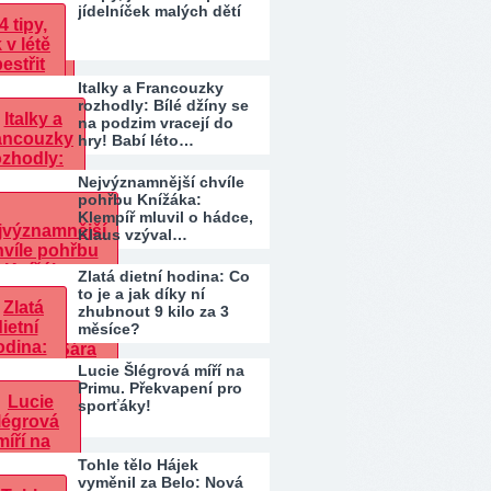
jídelníček malých dětí
Italky a Francouzky
rozhodly: Bílé džíny se
na podzim vracejí do
hry! Babí léto…
Nejvýznamnější chvíle
pohřbu Knížáka:
Klempíř mluvil o hádce,
Klaus vzýval…
Zlatá dietní hodina: Co
to je a jak díky ní
zhubnout 9 kilo za 3
měsíce?
Lucie Šlégrová míří na
Primu. Překvapení pro
sporťáky!
Tohle tělo Hájek
vyměnil za Belo: Nová