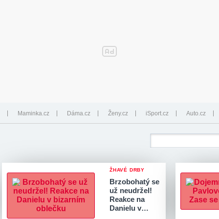
Maminka.cz
Dáma.cz
Ženy.cz
iSport.cz
Auto.cz
ŽHAVÉ DRBY
Brzobohatý se
už neudržel!
Reakce na
Danielu v…