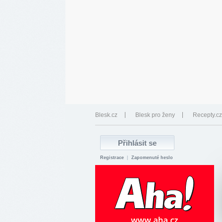
Blesk.cz
Blesk pro ženy
Recepty.cz
Registrace
|
Zapomenuté heslo