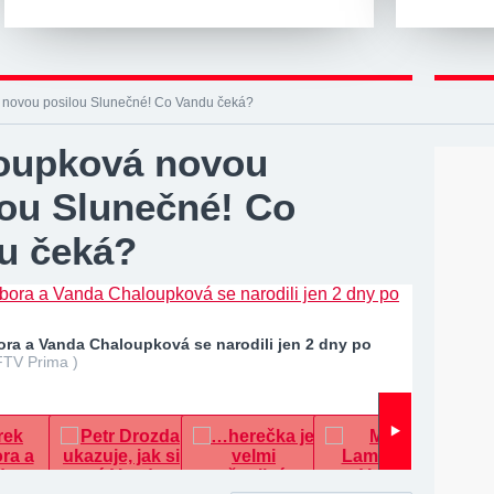
novou posilou Slunečné! Co Vandu čeká?
oupková novou
lou Slunečné! Co
u čeká?
ra a Vanda Chaloupková se narodili jen 2 dny po
FTV Prima )