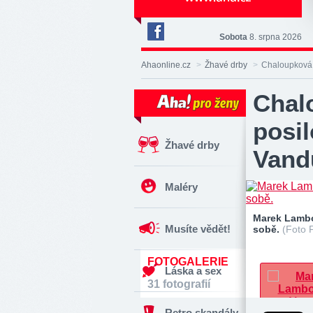
Sobota
8. srpna 2026
Deník
Aha!
Ahaonline.cz
>
Žhavé drby
>
Chaloupková 
na
Facebooku
Chal
posi
Žhavé drby
Vand
Maléry
Marek Lambo
Musíte vědět!
sobě.
(Foto 
FOTOGALERIE
Láska a sex
31 fotografií
Retro skandály