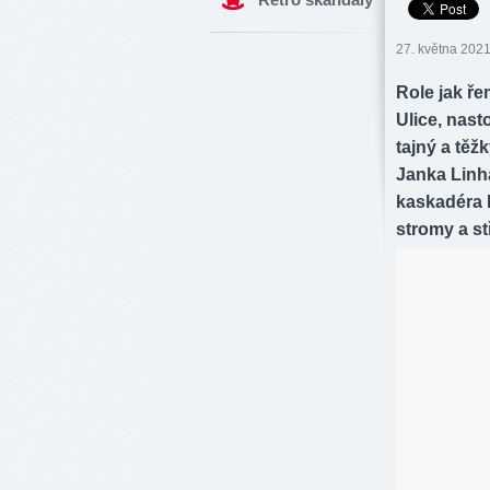
27. května 2021
Role jak ře
Ulice, nast
tajný a těž
Janka Linh
kaskadéra P
stromy a stř