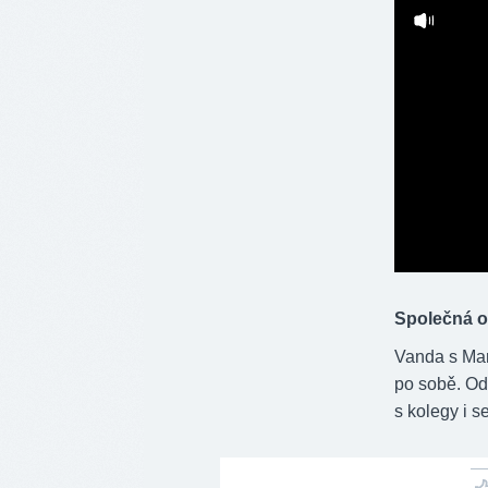
Společná o
Vanda s Mar
po sobě. Od 
s kolegy i s