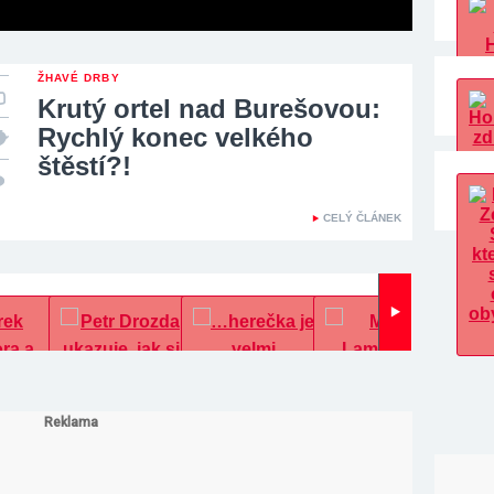
ŽHAVÉ DRBY
Krutý ortel nad Burešovou:
Rychlý konec velkého
štěstí?!
CELÝ ČLÁNEK