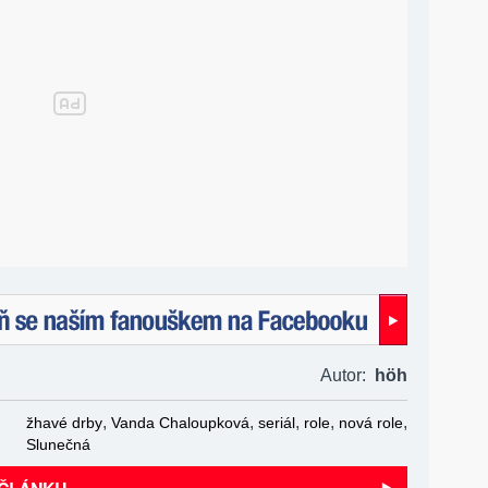
naším fanouškem na Facebooku!
Autor:
höh
,
,
,
,
,
žhavé drby
Vanda Chaloupková
seriál
role
nová role
Slunečná