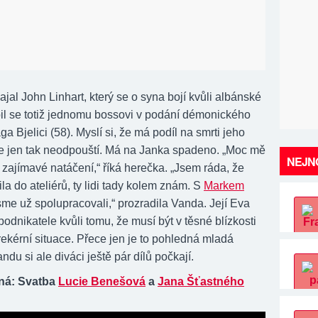
jal John Linhart, který se o syna bojí kvůli albánské
íbil se totiž jednomu bossovi v podání démonického
a Bjelici (58). Myslí si, že má podíl na smrti jeho
 se jen tak neodpouští. Má na Janka spadeno. „Moc mě
NEJNO
to zajímavé natáčení,“ říká herečka. „Jsem ráda, že
ila do ateliérů, ty lidi tady kolem znám. S
Markem
sme už spolupracovali,“ prozradila Vanda. Její Eva
podnikatele kvůli tomu, že musí být v těsné blízkosti
ekérní situace. Přece jen je to pohledná mladá
ndu si ale diváci ještě pár dílů počkají.
ná: Svatba
Lucie Benešová
a
Jana Šťastného