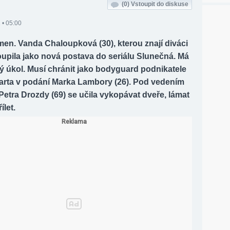
(0)
Vstoupit do diskuse
 • 05:00
men. Vanda Chaloupková (30), kterou znají diváci
oupila jako nová postava do seriálu Slunečná. Má
ký úkol. Musí chránit jako bodyguard podnikatele
arta v podání Marka Lambory (26). Pod vedením
etra Drozdy (69) se učila vykopávat dveře, lámat
ílet.