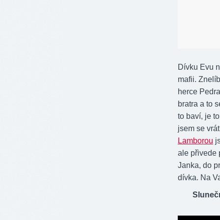
Dívku Evu na
mafii. Znel
herce Pedrag
bratra a to
to baví, je 
jsem se vrát
Lamborou
j
ale přivede 
Janka, do pr
dívka. Na Va
Sluneč