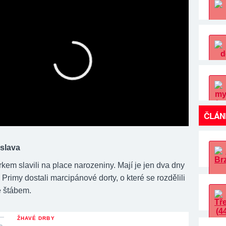
ČLÁN
slava
kem slavili na place narozeniny. Mají je jen dva dny
Primy dostali marcipánové dorty, o které se rozdělili
e štábem.
ŽHAVÉ DRBY