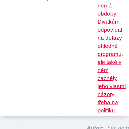
Autor:
bar,
pom