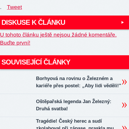
.
Tweet
DISKUSE K ČLÁNKU
U tohoto článku ještě nejsou žádné komentáře.
Buďte první!
SOUVISEJÍCÍ ČLÁNKY
Borhyová na rovinu o Železném a
kariéře přes postel: „Aby lidi věděli!"
Oštěpařská legenda Jan Železný:
Druhá svatba!
Tragédie! Český herec a sudí
zkolaboval při zápase, praskla mu