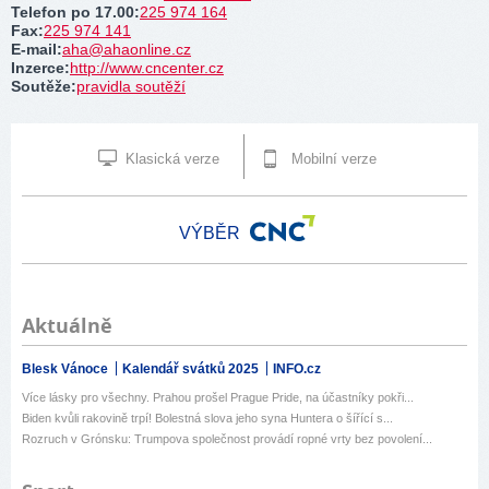
Telefon po 17.00
:
225 974 164
Fax
:
225 974 141
E-mail
:
aha@ahaonline.cz
Inzerce
:
http://www.cncenter.cz
Soutěže
:
pravidla soutěží
Klasická verze
Mobilní verze
VÝBĚR
Aktuálně
Blesk Vánoce
Kalendář svátků 2025
INFO.cz
Více lásky pro všechny. Prahou prošel Prague Pride, na účastníky pokři...
Biden kvůli rakovině trpí! Bolestná slova jeho syna Huntera o šířící s...
Rozruch v Grónsku: Trumpova společnost provádí ropné vrty bez povolení...