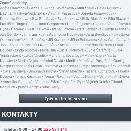
Známé celebrity
Agáta Hanychová
•
Anna K.
•
Anna Slováčková
•
Artur Štaidl
•
Bolek Polívka
•
Dagmar Havlová-Veškrnová
•
Dagmar Patrasová
•
Daniela Písařovicová
•
Dominika Gottová
•
Eva Burešová
•
Eva Samková
•
Felix Slováček
•
Filip Blažek
•
František Ringo Čech
•
Hana Gregorová
•
Hana Zagorová
•
Helena Vondráčková
•
Hynek Čermák
•
Iva Kubelková
•
Ivana Gottová
•
Iveta Bartošová
•
Jakub Prachař
•
Jan Čenský
•
Jan Kraus
•
Jana Adamcová Nováková
•
Jana Boušková
•
Jaroslava
Obermaierová
•
Jiří Bartoška
•
Jiří Krampol
•
Jiřina Bohdalová
•
Jitka Čvančarová
•
Josef Kokta
•
Karel Gott
•
Karel Šíp
•
Kate Middleton
•
Kateřina Brožová
•
Libor
Bouček
•
Linda Rybová
•
Lucie Bílá
•
Lucie Borhyová
•
Lucie Šafářová
•
Lucie
Vondráčková
•
Lukáš Vaculík
•
Mahulena Bočanová
•
Marek Eben
•
Marta
Kubišová
•
Martin Dejdar
•
Michal David
•
Monika Marešová-Poslušná
•
Ondřej
Gregor Brzobohatý
•
Pavla Tomicová
•
Petr Janda
•
Rey Koranteng
•
Sára Affašová
•
Sara Sandeva
•
Simona Krainová
•
Štefan Margita
•
Taťána Kuchařová
•
Tatiana
Dyková
•
Tereza Kostková
•
Tomáš Plekanec
•
Václav Neckář
•
Veronika Arichteva
•
Veronika Gajerová
•
Veronika Žilková
•
Vojtěch Dyk
•
Vojtěch Kotek
•
Zdeněk
Pohlreich
•
princ George
•
princ Harry
Zpět na titulní stranu
KONTAKTY
Telefon 9.00 – 17.00
:
225 974 140