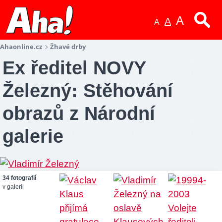
A
A
A
Ahaonline.cz
Žhavé drby
Ex ředitel NOVY
Železný: Stěhování
obrazů z Národní
galerie
34 fotografií
v galerii