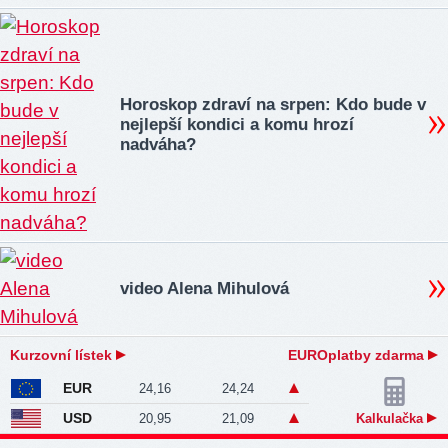
Horoskop zdraví na srpen: Kdo bude v
nejlepší kondici a komu hrozí
nadváha?
video Alena Mihulová
Kurzovní lístek
EUROplatby zdarma
EUR
24,16
24,24
USD
20,95
21,09
Kalkulačka