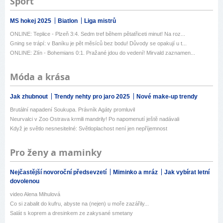
Sport
MS hokej 2025
Biatlon
Liga mistrů
ONLINE: Teplice - Plzeň 3:4. Sedm tref během pětatřiceti minut! Na roz...
Gning se trápí: v Baníku je pět měsíců bez bodu! Důvody se opakují u t...
ONLINE: Zlín - Bohemians 0:1. Pražané jdou do vedení! Mirvald zaznamen...
Móda a krása
Jak zhubnout
Trendy nehty pro jaro 2025
Nové make-up trendy
Brutální napadení Soukupa. Právník Agáty promluvil
Neurvalci v Zoo Ostrava krmili mandrily! Po napomenutí ještě nadávali
Když je světlo nesnesitelné: Světloplachost není jen nepříjemnost
Pro ženy a maminky
Nejčastější novoroční předsevzetí
Miminko a mráz
Jak vybírat letní
dovolenou
video Alena Mihulová
Co si zabalit do kufru, abyste na (nejen) u moře zazářily...
Salát s koprem a dresinkem ze zakysané smetany