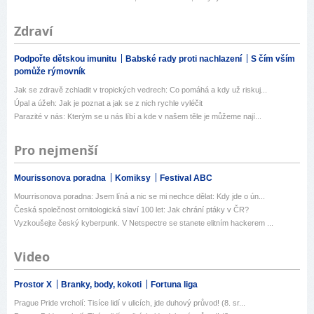
Zdraví
Podpořte dětskou imunitu
Babské rady proti nachlazení
S čím vším
pomůže rýmovník
Jak se zdravě zchladit v tropických vedrech: Co pomáhá a kdy už riskuj...
Úpal a úžeh: Jak je poznat a jak se z nich rychle vyléčit
Parazité v nás: Kterým se u nás líbí a kde v našem těle je můžeme nají...
Pro nejmenší
Mourissonova poradna
Komiksy
Festival ABC
Mourrisonova poradna: Jsem líná a nic se mi nechce dělat: Kdy jde o ún...
Česká společnost ornitologická slaví 100 let: Jak chrání ptáky v ČR?
Vyzkoušejte český kyberpunk. V Netspectre se stanete elitním hackerem ...
Video
Prostor X
Branky, body, kokoti
Fortuna liga
Prague Pride vrcholí: Tisíce lidí v ulicích, jde duhový průvod! (8. sr...