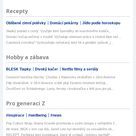
Recepty
Oblíbené zimní polévky
Domácí pekárny
Jídlo podle horoskopu
Sladký poklad u cesty: Využijte letní špendlíky do tvarohového koláče,...
Domácí kečup pečený v troubě: Vyžaduje minimum práce a chutná lépe než...
Cuketová zmrzlina? Vyzkoušejte nečekaný letní hit a geniální způsob, j...
Hobby a zábava
BLESK Tlapky
Divoký kačer
Netflix filmy a seriály
Cestovní horečka šlechty: Chuďas z Klatovska otrokářem v Jižní Americe
Filip Vondrášek: V Jižní Americe si lidé plují životem mnohem lehčeji,...
Osvěžení ve Schladmingu: Lamy, ferraty i koulovačka v létě jsou jen pá...
Pro generaci Z
#inspirace
#wellbeing
#news
Pop Culture Wrap: Ariana Grande promluvila o svém ústupu z veřejného ž...
Alt news: MGK v tom zas lítá, Jared Leto byl obviněný ze sexuálního ob...
RECEPT: Perfektní letní kombinace, které tě zchladí, i kdybys nechtěl*...