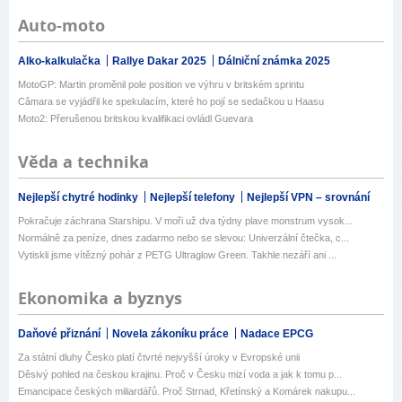
Auto-moto
Alko-kalkulačka
Rallye Dakar 2025
Dálniční známka 2025
MotoGP: Martin proměnil pole position ve výhru v britském sprintu
Câmara se vyjádřil ke spekulacím, které ho pojí se sedačkou u Haasu
Moto2: Přerušenou britskou kvalifikaci ovládl Guevara
Věda a technika
Nejlepší chytré hodinky
Nejlepší telefony
Nejlepší VPN – srovnání
Pokračuje záchrana Starshipu. V moři už dva týdny plave monstrum vysok...
Normálně za peníze, dnes zadarmo nebo se slevou: Univerzální čtečka, c...
Vytiskli jsme vítězný pohár z PETG Ultraglow Green. Takhle nezáří ani ...
Ekonomika a byznys
Daňové přiznání
Novela zákoníku práce
Nadace EPCG
Za státní dluhy Česko platí čtvrté nejvyšší úroky v Evropské unii
Děsivý pohled na českou krajinu. Proč v Česku mizí voda a jak k tomu p...
Emancipace českých miliardářů. Proč Strnad, Křetínský a Komárek nakupu...