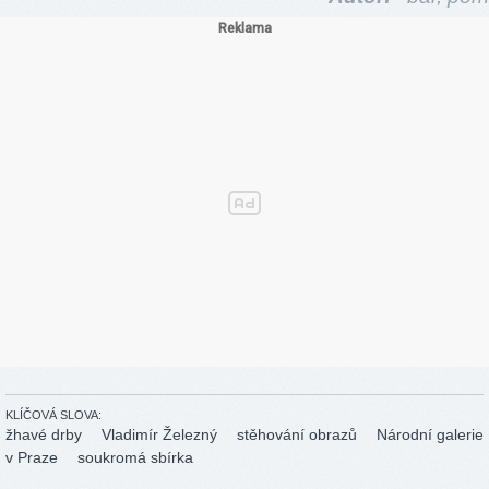
KLÍČOVÁ SLOVA:
žhavé drby
Vladimír Železný
stěhování obrazů
Národní galerie
v Praze
soukromá sbírka