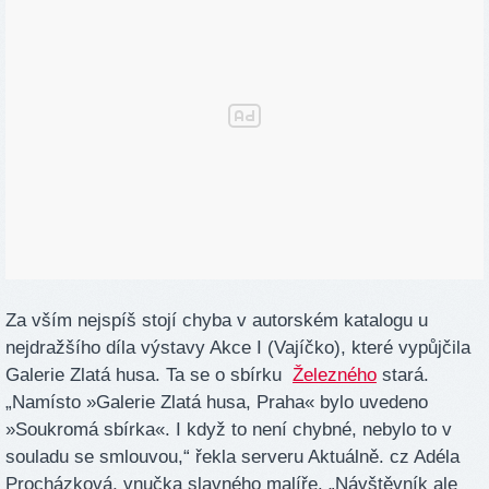
Za vším nejspíš stojí chyba v autorském katalogu u
nejdražšího díla výstavy Akce I (Vajíčko), které vypůjčila
Galerie Zlatá husa. Ta se o sbírku
Železného
stará.
„Namísto »Galerie Zlatá husa, Praha« bylo uvedeno
»Soukromá sbírka«. I když to není chybné, nebylo to v
souladu se smlouvou,“ řekla serveru Aktuálně. cz Adéla
Procházková, vnučka slavného malíře. „Návštěvník ale