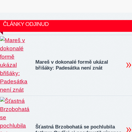
ČLÁNKY ODJINUD
Mareš v dokonalé formě ukázal
břišáky: Padesátka není znát
Šťastná Brzobohatá se pochlubila