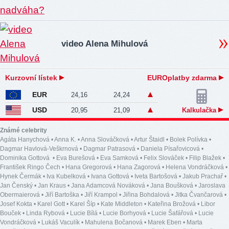
video Alena Mihulová
Kurzovní lístek
EUROplatby zdarma
EUR
24,16
24,24
USD
20,95
21,09
Kalkulačka
Známé celebrity
Agáta Hanychová
•
Anna K.
•
Anna Slováčková
•
Artur Štaidl
•
Bolek Polívka
•
Dagmar Havlová-Veškrnová
•
Dagmar Patrasová
•
Daniela Písařovicová
•
Dominika Gottová
•
Eva Burešová
•
Eva Samková
•
Felix Slováček
•
Filip Blažek
•
František Ringo Čech
•
Hana Gregorová
•
Hana Zagorová
•
Helena Vondráčková
•
Hynek Čermák
•
Iva Kubelková
•
Ivana Gottová
•
Iveta Bartošová
•
Jakub Prachař
•
Jan Čenský
•
Jan Kraus
•
Jana Adamcová Nováková
•
Jana Boušková
•
Jaroslava
Obermaierová
•
Jiří Bartoška
•
Jiří Krampol
•
Jiřina Bohdalová
•
Jitka Čvančarová
•
Josef Kokta
•
Karel Gott
•
Karel Šíp
•
Kate Middleton
•
Kateřina Brožová
•
Libor
Bouček
•
Linda Rybová
•
Lucie Bílá
•
Lucie Borhyová
•
Lucie Šafářová
•
Lucie
Vondráčková
•
Lukáš Vaculík
•
Mahulena Bočanová
•
Marek Eben
•
Marta