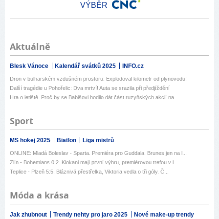
VÝBĚR
Aktuálně
Blesk Vánoce
Kalendář svátků 2025
INFO.cz
Dron v bulharském vzdušném prostoru: Explodoval kilometr od plynovodu!
Další tragédie u Pohořelic: Dva mrtví! Auta se srazila při předjíždění
Hra o letiště. Proč by se Babišovi hodilo dát část ruzyňských akcií na...
Sport
MS hokej 2025
Biatlon
Liga mistrů
ONLINE: Mladá Boleslav - Sparta. Premiéra pro Guddala. Brunes jen na l...
Zlín - Bohemians 0:2. Klokani mají první výhru, premiérovou trefou v l...
Teplice - Plzeň 5:5. Bláznivá přestřelka, Viktoria vedla o tři góly. Č...
Móda a krása
Jak zhubnout
Trendy nehty pro jaro 2025
Nové make-up trendy