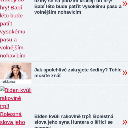
džíny se na podzim vracejí do hry!
Babí léto bude patřit vysokému pasu a
volnějším nohavicím
Jak spolehlivě zakryjete šediny? Tohle
musíte znát
reklama
Biden kvůli rakovině trpí! Bolestná
slova jeho syna Huntera o šířící se
nemoci