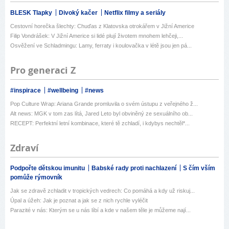
BLESK Tlapky
Divoký kačer
Netflix filmy a seriály
Cestovní horečka šlechty: Chuďas z Klatovska otrokářem v Jižní Americe
Filip Vondrášek: V Jižní Americe si lidé plují životem mnohem lehčeji,...
Osvěžení ve Schladmingu: Lamy, ferraty i koulovačka v létě jsou jen pá...
Pro generaci Z
#inspirace
#wellbeing
#news
Pop Culture Wrap: Ariana Grande promluvila o svém ústupu z veřejného ž...
Alt news: MGK v tom zas lítá, Jared Leto byl obviněný ze sexuálního ob...
RECEPT: Perfektní letní kombinace, které tě zchladí, i kdybys nechtěl*...
Zdraví
Podpořte dětskou imunitu
Babské rady proti nachlazení
S čím vším
pomůže rýmovník
Jak se zdravě zchladit v tropických vedrech: Co pomáhá a kdy už riskuj...
Úpal a úžeh: Jak je poznat a jak se z nich rychle vyléčit
Parazité v nás: Kterým se u nás líbí a kde v našem těle je můžeme nají...