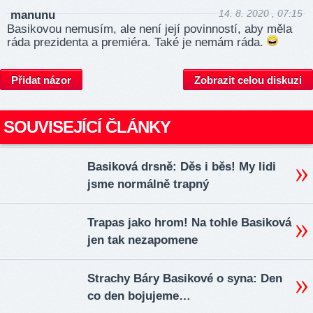
14. 8. 2020 , 07:15
manunu
Basikovou nemusím, ale není její povinností, aby měla
ráda prezidenta a premiéra. Také je nemám ráda.
Přidat názor
Zobrazit celou diskuzi
SOUVISEJÍCÍ ČLÁNKY
Basiková drsně: Děs i běs! My lidi
jsme normálně trapný
Trapas jako hrom! Na tohle Basiková
jen tak nezapomene
Strachy Báry Basikové o syna: Den
co den bojujeme…