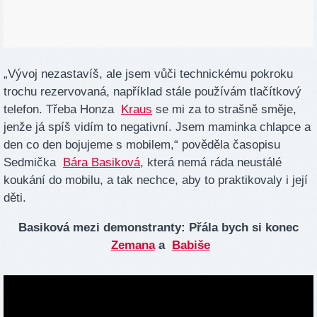
„Vývoj nezastavíš, ale jsem vůči technickému pokroku
trochu rezervovaná, například stále používám tlačítkový
telefon. Třeba Honza
Kraus
se mi za to strašně směje,
jenže já spíš vidím to negativní. Jsem maminka chlapce a
den co den bojujeme s mobilem,“ pověděla časopisu
Sedmička
Bára Basiková
, která nemá ráda neustálé
koukání do mobilu, a tak nechce, aby to praktikovaly i její
děti.
Basiková mezi demonstranty: Přála bych si konec
Zemana
a
Babiše