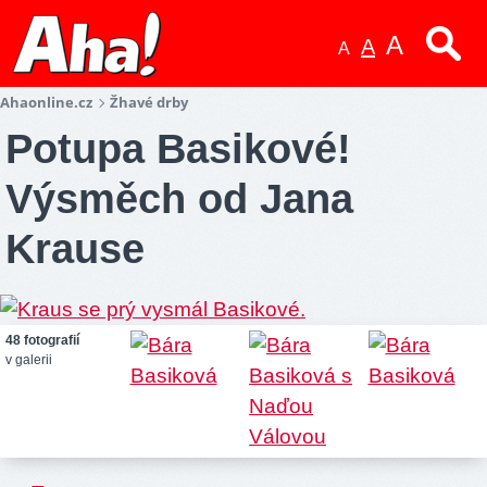
A
A
A
Ahaonline.cz
Žhavé drby
Potupa Basikové!
Výsměch od Jana
Krause
48 fotografií
v galerii