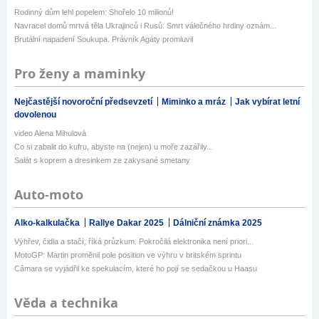
Rodinný dům lehl popelem: Shořelo 10 milionů!
Navracel domů mrtvá těla Ukrajinců i Rusů: Smrt válečného hrdiny oznám...
Brutální napadení Soukupa. Právník Agáty promluvil
Pro ženy a maminky
Nejčastější novoroční předsevzetí
Miminko a mráz
Jak vybírat letní
dovolenou
video Alena Mihulová
Co si zabalit do kufru, abyste na (nejen) u moře zazářily...
Salát s koprem a dresinkem ze zakysané smetany
Auto-moto
Alko-kalkulačka
Rallye Dakar 2025
Dálniční známka 2025
Výhřev, čidla a stačí, říká průzkum. Pokročilá elektronika není priori...
MotoGP: Martin proměnil pole position ve výhru v britském sprintu
Câmara se vyjádřil ke spekulacím, které ho pojí se sedačkou u Haasu
Věda a technika