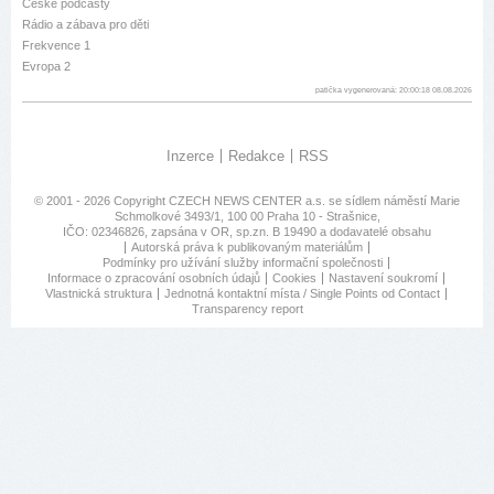
České podcasty
Rádio a zábava pro děti
Frekvence 1
Evropa 2
patička vygenerovaná: 20:00:18 08.08.2026
Inzerce
Redakce
RSS
© 2001 - 2026 Copyright
CZECH NEWS CENTER a.s.
se sídlem náměstí Marie
Schmolkové 3493/1, 100 00 Praha 10 - Strašnice,
IČO: 02346826, zapsána v OR, sp.zn. B 19490 a dodavatelé obsahu
Autorská práva k publikovaným materiálům
Podmínky pro užívání služby informační společnosti
Informace o zpracování osobních údajů
Cookies
Nastavení soukromí
Vlastnická struktura
Jednotná kontaktní místa / Single Points od Contact
Transparency report