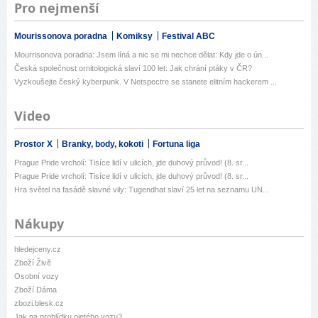
Pro nejmenší
Mourissonova poradna
Komiksy
Festival ABC
Mourrisonova poradna: Jsem líná a nic se mi nechce dělat: Kdy jde o ún...
Česká společnost ornitologická slaví 100 let: Jak chrání ptáky v ČR?
Vyzkoušejte český kyberpunk. V Netspectre se stanete elitním hackerem ...
Video
Prostor X
Branky, body, kokoti
Fortuna liga
Prague Pride vrcholí: Tisíce lidí v ulicích, jde duhový průvod! (8. sr...
Prague Pride vrcholí: Tisíce lidí v ulicích, jde duhový průvod! (8. sr...
Hra světel na fasádě slavné vily: Tugendhat slaví 25 let na seznamu UN...
Nákupy
hledejceny.cz
Zboží Živě
Osobní vozy
Zboží Dáma
zbozi.blesk.cz
Jak na prohlídku ojetého vozu?