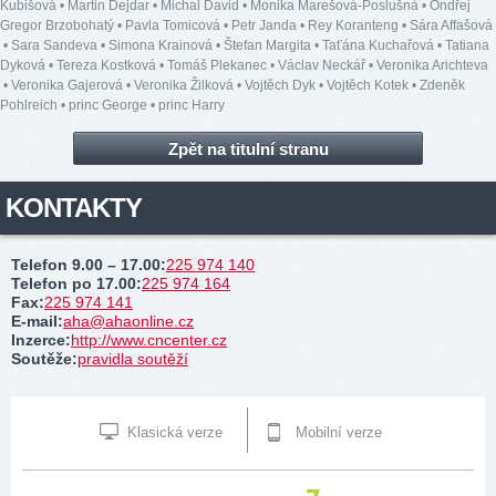
Kubišová
•
Martin Dejdar
•
Michal David
•
Monika Marešová-Poslušná
•
Ondřej
Gregor Brzobohatý
•
Pavla Tomicová
•
Petr Janda
•
Rey Koranteng
•
Sára Affašová
•
Sara Sandeva
•
Simona Krainová
•
Štefan Margita
•
Taťána Kuchařová
•
Tatiana
Dyková
•
Tereza Kostková
•
Tomáš Plekanec
•
Václav Neckář
•
Veronika Arichteva
•
Veronika Gajerová
•
Veronika Žilková
•
Vojtěch Dyk
•
Vojtěch Kotek
•
Zdeněk
Pohlreich
•
princ George
•
princ Harry
Zpět na titulní stranu
KONTAKTY
Telefon 9.00 – 17.00
:
225 974 140
Telefon po 17.00
:
225 974 164
Fax
:
225 974 141
E-mail
:
aha@ahaonline.cz
Inzerce
:
http://www.cncenter.cz
Soutěže
:
pravidla soutěží
Klasická verze
Mobilní verze