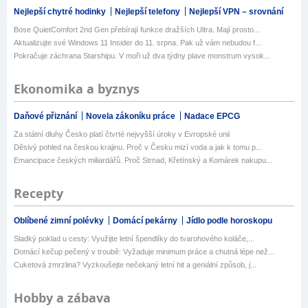
Nejlepší chytré hodinky
Nejlepší telefony
Nejlepší VPN – srovnání
Bose QuietComfort 2nd Gen přebírají funkce dražších Ultra. Mají prosto...
Aktualizujte své Windows 11 Insider do 11. srpna. Pak už vám nebudou f...
Pokračuje záchrana Starshipu. V moři už dva týdny plave monstrum vysok...
Ekonomika a byznys
Daňové přiznání
Novela zákoníku práce
Nadace EPCG
Za státní dluhy Česko platí čtvrté nejvyšší úroky v Evropské unii
Děsivý pohled na českou krajinu. Proč v Česku mizí voda a jak k tomu p...
Emancipace českých miliardářů. Proč Strnad, Křetínský a Komárek nakupu...
Recepty
Oblíbené zimní polévky
Domácí pekárny
Jídlo podle horoskopu
Sladký poklad u cesty: Využijte letní špendlíky do tvarohového koláče,...
Domácí kečup pečený v troubě: Vyžaduje minimum práce a chutná lépe než...
Cuketová zmrzlina? Vyzkoušejte nečekaný letní hit a geniální způsob, j...
Hobby a zábava