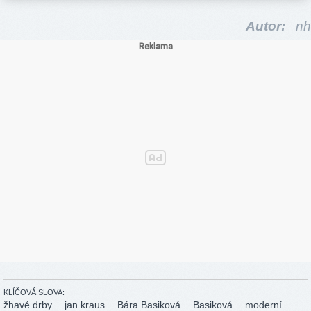
Autor:
nh
KLÍČOVÁ SLOVA:
žhavé drby
jan kraus
Bára Basiková
Basiková
moderní