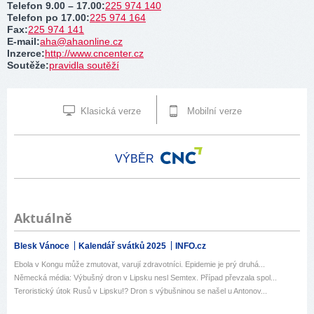
Telefon 9.00 – 17.00
:
225 974 140
Telefon po 17.00
:
225 974 164
Fax
:
225 974 141
E-mail
:
aha@ahaonline.cz
Inzerce
:
http://www.cncenter.cz
Soutěže
:
pravidla soutěží
Klasická verze
Mobilní verze
VÝBĚR
Aktuálně
Blesk Vánoce
Kalendář svátků 2025
INFO.cz
Ebola v Kongu může zmutovat, varují zdravotníci. Epidemie je prý druhá...
Německá média: Výbušný dron v Lipsku nesl Semtex. Případ převzala spol...
Teroristický útok Rusů v Lipsku!? Dron s výbušninou se našel u Antonov...