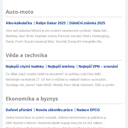
Auto-moto
Alko-kalkulačka
Rallye Dakar 2025
Dálniční známka 2025
Více než polovina Němců je pro zrušení neomezené rychlosti. Vláda řekl...
Manthey slaví 30 let: Dopřejte svému Porsche závodní DNA z Nürburgring...
Dacia, Ford i Suzuki zastavují linky. Vyschlý Dunaj drtí energetiku Ba...
Věda a technika
Nejlepší chytré hodinky
Nejlepší telefony
Nejlepší VPN – srovnání
Co dělat, když ztratíte mobil na dovolené? Je potřeba znát číslo IMEI ...
Nečekejte na Android 17. Už teď si můžete ty nejlepší funkce vyzkoušet...
Synology má „novou“ řadu NASů. Modely Neo+ lákají výkonem, SSD a vyměn...
Ekonomika a byznys
Daňové přiznání
Novela zákoníku práce
Nadace EPCG
Jedna česká iluze se právě rozpadá. Zelená transformace je pojistkou p...
Obří obchod v letectví. Americké Apollo kupuje easyJet za 161 miliard ...