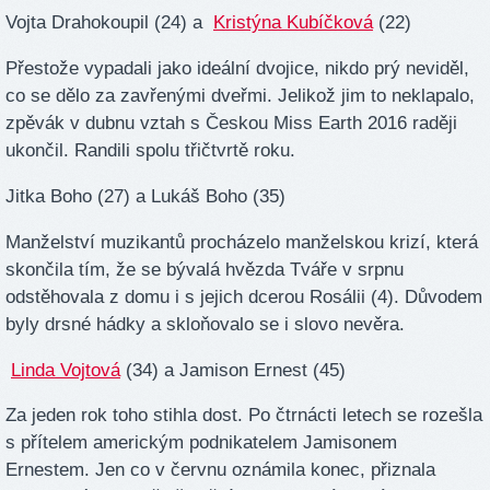
Vojta Drahokoupil (24) a
Kristýna Kubíčková
(22)
Přestože vypadali jako ideální dvojice, nikdo prý neviděl,
co se dělo za zavřenými dveřmi. Jelikož jim to neklapalo,
zpěvák v dubnu vztah s Českou Miss Earth 2016 raději
ukončil. Randili spolu třičtvrtě roku.
Jitka Boho (27) a Lukáš Boho (35)
Manželství muzikantů procházelo manželskou krizí, která
skončila tím, že se bývalá hvězda Tváře v srpnu
odstěhovala z domu i s jejich dcerou Rosálii (4). Důvodem
byly drsné hádky a skloňovalo se i slovo nevěra.
Linda Vojtová
(34) a Jamison Ernest (45)
Za jeden rok toho stihla dost. Po čtrnácti letech se rozešla
s přítelem americkým podnikatelem Jamisonem
Ernestem. Jen co v červnu oznámila konec, přiznala