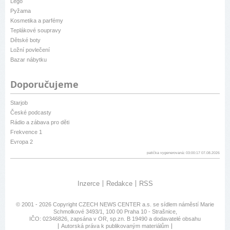
Lego
Pyžama
Kosmetika a parfémy
Teplákové soupravy
Dětské boty
Ložní povlečení
Bazar nábytku
Doporučujeme
Starjob
České podcasty
Rádio a zábava pro děti
Frekvence 1
Evropa 2
patička vygenerovaná: 03:00:17 07.08.2026
Inzerce
Redakce
RSS
© 2001 - 2026 Copyright
CZECH NEWS CENTER a.s.
se sídlem náměstí Marie
Schmolkové 3493/1, 100 00 Praha 10 - Strašnice,
IČO: 02346826, zapsána v OR, sp.zn. B 19490 a dodavatelé obsahu
Autorská práva k publikovaným materiálům