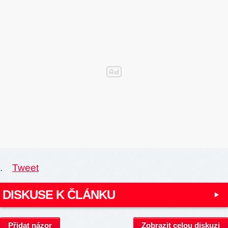
.
Tweet
DISKUSE K ČLÁNKU
Přidat názor
Zobrazit celou diskuzi