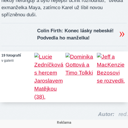
někdy nefungují a bylo nejlepší učinit rozhodnutí,“ uvedla
exmanželka Maya, zatímco Karel už líbil novou
spřízněnou duši.
Colin Firth: Konec lásky nebeské!
Podvedla ho manželka!
19 fotografií
v galerii
Autor:
red.