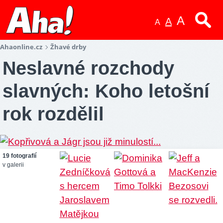
A
A
A
Ahaonline.cz
Žhavé drby
Neslavné rozchody
slavných: Koho letošní
rok rozdělil
19 fotografií
v galerii