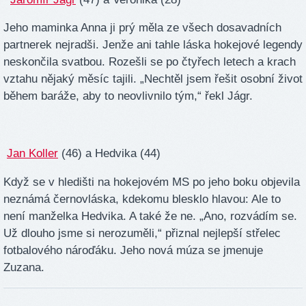
Jeho maminka Anna ji prý měla ze všech dosavadních
partnerek nejradši. Jenže ani tahle láska hokejové legendy
neskončila svatbou. Rozešli se po čtyřech letech a krach
vztahu nějaký měsíc tajili. „Nechtěl jsem řešit osobní život
během baráže, aby to neovlivnilo tým,“ řekl Jágr.
Jan Koller
(46) a Hedvika (44)
Když se v hledišti na hokejovém MS po jeho boku objevila
neznámá černovláska, kdekomu blesklo hlavou: Ale to
není manželka Hedvika. A také že ne. „Ano, rozvádím se.
Už dlouho jsme si nerozuměli,“ přiznal nejlepší střelec
fotbalového nároďáku. Jeho nová múza se jmenuje
Zuzana.