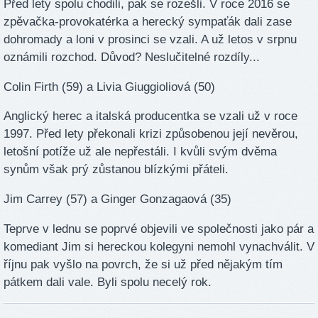
Před lety spolu chodili, pak se rozešli. V roce 2016 se
zpěvačka-provokatérka a herecký sympaťák dali zase
dohromady a loni v prosinci se vzali. A už letos v srpnu
oznámili rozchod. Důvod? Neslučitelné rozdíly...
Colin Firth (59) a Livia Giuggioliová (50)
Anglický herec a italská producentka se vzali už v roce
1997. Před lety překonali krizi způsobenou její nevěrou,
letošní potíže už ale nepřestáli. I kvůli svým dvěma
synům však prý zůstanou blízkými přáteli.
Jim Carrey (57) a Ginger Gonzagaová (35)
Teprve v lednu se poprvé objevili ve společnosti jako pár a
komediant Jim si hereckou kolegyni nemohl vynachválit. V
říjnu pak vyšlo na povrch, že si už před nějakým tím
pátkem dali vale. Byli spolu necelý rok.