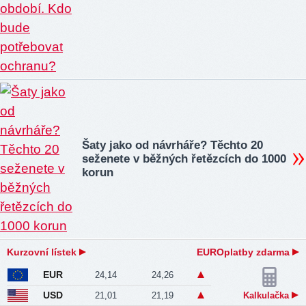
Šaty jako od návrháře? Těchto 20
seženete v běžných řetězcích do 1000
korun
Kurzovní lístek
EUROplatby zdarma
EUR
24,14
24,26
USD
21,01
21,19
Kalkulačka