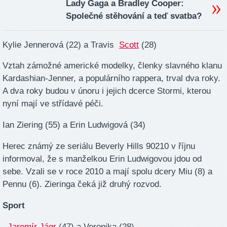
Lady Gaga a Bradley Cooper:
Společné stěhování a teď svatba?
Kylie Jennerová (22) a Travis
Scott
(28)
Vztah zámožné americké modelky, členky slavného klanu
Kardashian-Jenner, a populárního rappera, trval dva roky.
A dva roky budou v únoru i jejich dcerce Stormi, kterou
nyní mají ve střídavé péči.
Ian Ziering (55) a Erin Ludwigová (34)
Herec známý ze seriálu Beverly Hills 90210 v říjnu
informoval, že s manželkou Erin Ludwigovou jdou od
sebe. Vzali se v roce 2010 a mají spolu dcery Miu (8) a
Pennu (6). Zieringa čeká již druhý rozvod.
Sport
Jaromír Jágr
(47) a Veronika (28)