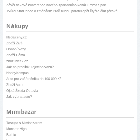
Závěr tiskové konference nového sportovního kanálu Prima Sport
Tvůrci StarDance o změnách: Proč budou porotci opět čtyři a čím přesvě...
Nákupy
hledejceny.cz
Zboží Živě
Osobní vozy
Zboží Dáma
zbozi.blesk.cz
Jak na prohlídku ojetého vozu?
HobbyKompas
Auto pro začátečníka do 100 000 Kč
Zboží Auto
Ojetá Škoda Octavia
Jak vybrat auto?
Mimibazar
Testujte s Mimibazarem
Monster High
Barbie