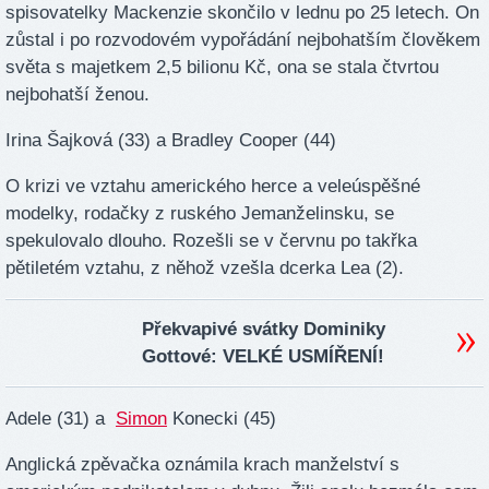
spisovatelky Mackenzie skončilo v lednu po 25 letech. On
zůstal i po rozvodovém vypořádání nejbohatším člověkem
světa s majetkem 2,5 bilionu Kč, ona se stala čtvrtou
nejbohatší ženou.
Irina Šajková (33) a Bradley Cooper (44)
O krizi ve vztahu amerického herce a veleúspěšné
modelky, rodačky z ruského Jemanželinsku, se
spekulovalo dlouho. Rozešli se v červnu po takřka
pětiletém vztahu, z něhož vzešla dcerka Lea (2).
Překvapivé svátky Dominiky
Gottové: VELKÉ USMÍŘENÍ!
Adele (31) a
Simon
Konecki (45)
Anglická zpěvačka oznámila krach manželství s