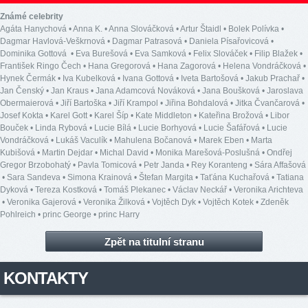
Známé celebrity
Agáta Hanychová
•
Anna K.
•
Anna Slováčková
•
Artur Štaidl
•
Bolek Polívka
•
Dagmar Havlová-Veškrnová
•
Dagmar Patrasová
•
Daniela Písařovicová
•
Dominika Gottová
•
Eva Burešová
•
Eva Samková
•
Felix Slováček
•
Filip Blažek
•
František Ringo Čech
•
Hana Gregorová
•
Hana Zagorová
•
Helena Vondráčková
•
Hynek Čermák
•
Iva Kubelková
•
Ivana Gottová
•
Iveta Bartošová
•
Jakub Prachař
•
Jan Čenský
•
Jan Kraus
•
Jana Adamcová Nováková
•
Jana Boušková
•
Jaroslava
Obermaierová
•
Jiří Bartoška
•
Jiří Krampol
•
Jiřina Bohdalová
•
Jitka Čvančarová
•
Josef Kokta
•
Karel Gott
•
Karel Šíp
•
Kate Middleton
•
Kateřina Brožová
•
Libor
Bouček
•
Linda Rybová
•
Lucie Bílá
•
Lucie Borhyová
•
Lucie Šafářová
•
Lucie
Vondráčková
•
Lukáš Vaculík
•
Mahulena Bočanová
•
Marek Eben
•
Marta
Kubišová
•
Martin Dejdar
•
Michal David
•
Monika Marešová-Poslušná
•
Ondřej
Gregor Brzobohatý
•
Pavla Tomicová
•
Petr Janda
•
Rey Koranteng
•
Sára Affašová
•
Sara Sandeva
•
Simona Krainová
•
Štefan Margita
•
Taťána Kuchařová
•
Tatiana
Dyková
•
Tereza Kostková
•
Tomáš Plekanec
•
Václav Neckář
•
Veronika Arichteva
•
Veronika Gajerová
•
Veronika Žilková
•
Vojtěch Dyk
•
Vojtěch Kotek
•
Zdeněk
Pohlreich
•
princ George
•
princ Harry
Zpět na titulní stranu
KONTAKTY