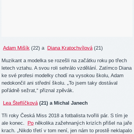
Adam Mišík
(22) a
Diana Kratochvílová
(21)
Muzikant a modelka se rozešli na začátku roku po třech
letech vztahu. A svou roli sehrálo vzdělání. Zatímco Diana
ke své profesi modelky chodí na vysokou školu, Adam
nedokončil ani střední školu. „To jsem taky dostával
pořádně sežrat,“ přiznal zpěvák.
Lea Šteflíčková
(21) a Michal Janech
Tři roky Česká Miss 2018 a fotbalista tvořili pár. S tím je
ale konec.
Po
několika zažehnaných krizích přišel na jaře
krach. „Nikdo třetí v tom není, jen nám to prostě neklapalo