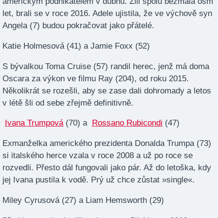
americkým podnikatelem v dubnu. Žili spolu bezmála osm
let, brali se v roce 2016. Adele ujistila, že ve výchově syn
Angela (7) budou pokračovat jako přátelé.
Katie Holmesová (41) a Jamie Foxx (52)
S bývalkou Toma Cruise (57) randil herec, jenž má doma
Oscara za výkon ve filmu Ray (204), od roku 2015.
Několikrát se rozešli, aby se zase dali dohromady a letos
v létě šli od sebe zřejmě definitivně.
Ivana Trumpová
(70) a
Rossano Rubicondi
(47)
Exmanželka amerického prezidenta Donalda Trumpa (73)
si italského herce vzala v roce 2008 a už po roce se
rozvedli. Přesto dál fungovali jako pár. Až do letoška, kdy
jej Ivana pustila k vodě. Prý už chce zůstat »single«.
Miley Cyrusová (27) a Liam Hemsworth (29)