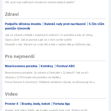
Víš, proč ti po mléčných výrobcích možná nebývá dobře?
Zdraví
Podpořte dětskou imunitu
Babské rady proti nachlazení
S čím vším
pomůže rýmovník
Jak se zdravě zchladit v tropických vedrech: Co pomáhá a kdy už riskuj...
Úpal a úžeh: Jak je poznat a jak se z nich rychle vyléčit
Parazité v nás: Kterým se u nás líbí a kde v našem těle je můžeme nají...
Pro nejmenší
Mourissonova poradna
Komiksy
Festival ABC
Mourrisonova poradna: Je zdravé si čistit pleť v 11 letech? Jak na to?
Ukázka z GTA 6 bude mít premiéru na Netflixu
Forza Horizon 6 (recenze): Oblíbené arkádové závody se přesouvají do u...
Video
Prostor X
Branky, body, kokoti
Fortuna liga
Hradec hrál velice dobře, ale kvalita soupeře byla znát. Prohra na hři...