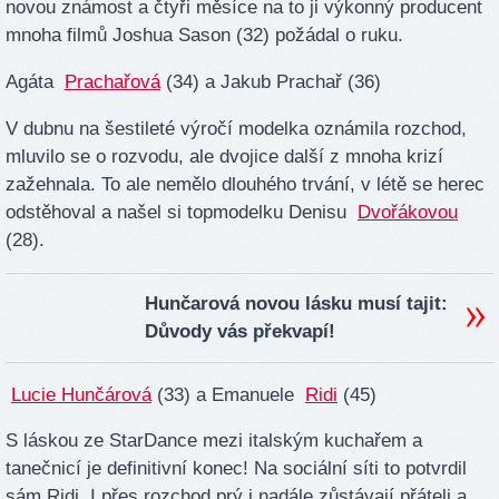
novou známost a čtyři měsíce na to ji výkonný producent
mnoha filmů Joshua Sason (32) požádal o ruku.
Agáta
Prachařová
(34) a Jakub Prachař (36)
V dubnu na šestileté výročí modelka oznámila rozchod,
mluvilo se o rozvodu, ale dvojice další z mnoha krizí
zažehnala. To ale nemělo dlouhého trvání, v létě se herec
odstěhoval a našel si topmodelku Denisu
Dvořákovou
(28).
Hunčarová novou lásku musí tajit:
Důvody vás překvapí!
Lucie Hunčárová
(33) a Emanuele
Ridi
(45)
S láskou ze StarDance mezi italským kuchařem a
tanečnicí je definitivní konec! Na sociální síti to potvrdil
sám Ridi. I přes rozchod prý i nadále zůstávají přáteli a