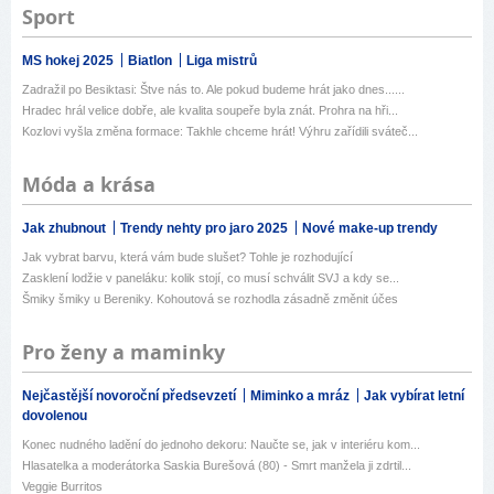
Sport
MS hokej 2025
Biatlon
Liga mistrů
Zadražil po Besiktasi: Štve nás to. Ale pokud budeme hrát jako dnes......
Hradec hrál velice dobře, ale kvalita soupeře byla znát. Prohra na hři...
Kozlovi vyšla změna formace: Takhle chceme hrát! Výhru zařídili sváteč...
Móda a krása
Jak zhubnout
Trendy nehty pro jaro 2025
Nové make-up trendy
Jak vybrat barvu, která vám bude slušet? Tohle je rozhodující
Zasklení lodžie v paneláku: kolik stojí, co musí schválit SVJ a kdy se...
Šmiky šmiky u Bereniky. Kohoutová se rozhodla zásadně změnit účes
Pro ženy a maminky
Nejčastější novoroční předsevzetí
Miminko a mráz
Jak vybírat letní
dovolenou
Konec nudného ladění do jednoho dekoru: Naučte se, jak v interiéru kom...
Hlasatelka a moderátorka Saskia Burešová (80) - Smrt manžela ji zdrtil...
Veggie Burritos