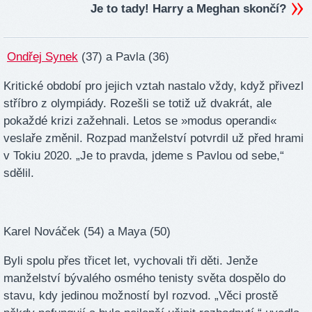
Je to tady! Harry a Meghan skončí?
Ondřej Synek
(37) a Pavla (36)
Kritické období pro jejich vztah nastalo vždy, když přivezl
stříbro z olympiády. Rozešli se totiž už dvakrát, ale
pokaždé krizi zažehnali. Letos se »modus operandi«
veslaře změnil. Rozpad manželství potvrdil už před hrami
v Tokiu 2020. „Je to pravda, jdeme s Pavlou od sebe,“
sdělil.
Karel Nováček (54) a Maya (50)
Byli spolu přes třicet let, vychovali tři děti. Jenže
manželství bývalého osmého tenisty světa dospělo do
stavu, kdy jedinou možností byl rozvod. „Věci prostě