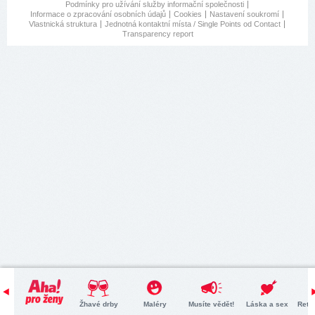
Podmínky pro užívání služby informační společnosti
Informace o zpracování osobních údajů
Cookies
Nastavení soukromí
Vlastnická struktura
Jednotná kontaktní místa / Single Points od Contact
Transparency report
Žhavé drby
Maléry
Musíte vědět!
Láska a sex
Retr