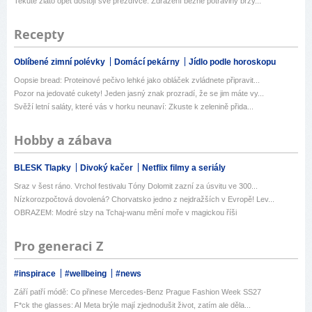
Tekuté zlato opět dostojí své přezdívce. Zdražení běžné potraviny brzy...
Recepty
Oblíbené zimní polévky
Domácí pekárny
Jídlo podle horoskopu
Oopsie bread: Proteinové pečivo lehké jako obláček zvládnete připravit...
Pozor na jedovaté cukety! Jeden jasný znak prozradí, že se jim máte vy...
Svěží letní saláty, které vás v horku neunaví: Zkuste k zelenině přida...
Hobby a zábava
BLESK Tlapky
Divoký kačer
Netflix filmy a seriály
Sraz v šest ráno. Vrchol festivalu Tóny Dolomit zazní za úsvitu ve 300...
Nízkorozpočtová dovolená? Chorvatsko jedno z nejdražších v Evropě! Lev...
OBRAZEM: Modré slzy na Tchaj-wanu mění moře v magickou říši
Pro generaci Z
#inspirace
#wellbeing
#news
Září patří módě: Co přinese Mercedes-Benz Prague Fashion Week SS27
F*ck the glasses: AI Meta brýle mají zjednodušit život, zatím ale děla...