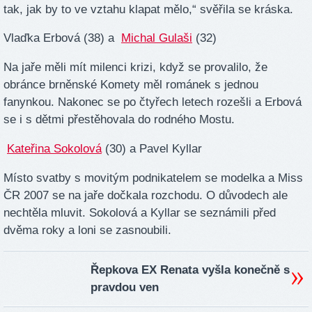
tak, jak by to ve vztahu klapat mělo,“ svěřila se kráska.
Vlaďka Erbová (38) a
Michal Gulaši
(32)
Na jaře měli mít milenci krizi, když se provalilo, že
obránce brněnské Komety měl románek s jednou
fanynkou. Nakonec se po čtyřech letech rozešli a Erbová
se i s dětmi přestěhovala do rodného Mostu.
Kateřina Sokolová
(30) a Pavel Kyllar
Místo svatby s movitým podnikatelem se modelka a Miss
ČR 2007 se na jaře dočkala rozchodu. O důvodech ale
nechtěla mluvit. Sokolová a Kyllar se seznámili před
dvěma roky a loni se zasnoubili.
Řepkova EX Renata vyšla konečně s
pravdou ven