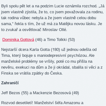
Byli spolu pět let a na podzim Lucie oznámila rozchod. „Já
jsem vlastně zjistila, že to, co jsem považovala za rodinu,
tak rodina vůbec nebyla a že jsem vlastně celou dobu
sama,“ řekla s tím, že už má za Matějku novou lásku. Je
to zvukař a osvětlovač Miroslav Ollé.
Dominika Gottová
(46) a Timo Tolkki (53)
Nejstarší dcera Karla Gotta (†80) už jednou odešla od
Tima, který bojuje s maniodepresivní psychózou. Ale
manželské problémy se vršily, poté co mu přišla na
nevěru, exekuci na dům a že ji okrádal, sbalila si věci a z
Finska se vrátila zpátky do Česka.
Zahraničí
Jeff Bezos (55) a Mackenzie Bezosová (49)
Rozvod desetiletí! Manželství šéfa Amazonu a