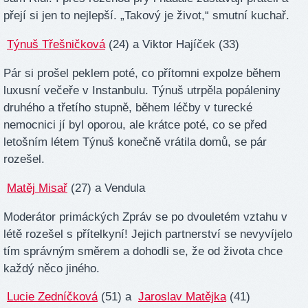
přejí si jen to nejlepší. „Takový je život,“ smutní kuchař.
Týnuš Třešničková
(24) a Viktor Hajíček (33)
Pár si prošel peklem poté, co přítomni expolze během
luxusní večeře v Instanbulu. Týnuš utrpěla popáleniny
druhého a třetího stupně, během léčby v turecké
nemocnici jí byl oporou, ale krátce poté, co se před
letošním létem Týnuš konečně vrátila domů, se pár
rozešel.
Matěj Misař
(27) a Vendula
Moderátor primáckých Zpráv se po dvouletém vztahu v
létě rozešel s přítelkyní! Jejich partnerství se nevyvíjelo
tím správným směrem a dohodli se, že od života chce
každý něco jiného.
Lucie Zedníčková
(51) a
Jaroslav Matějka
(41)