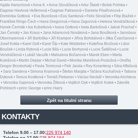
Agáta Hanychová
•
Anna K.
•
Anna Slováčková
•
Artur Štaidl
•
Bolek Polívka
•
Dagmar Havlová-Veškrnová
•
Dagmar Patrasová
•
Daniela Písařovicová
•
Dominika Gottová
•
Eva Burešová
•
Eva Samková
•
Felix Slováček
•
Filip Blažek
•
František Ringo Čech
•
Hana Gregorová
•
Hana Zagorová
•
Helena Vondráčková
•
Hynek Čermák
•
Iva Kubelková
•
Ivana Gottová
•
Iveta Bartošová
•
Jakub Prachař
•
Jan Čenský
•
Jan Kraus
•
Jana Adamcová Nováková
•
Jana Boušková
•
Jaroslava
Obermaierová
•
Jiří Bartoška
•
Jiří Krampol
•
Jiřina Bohdalová
•
Jitka Čvančarová
•
Josef Kokta
•
Karel Gott
•
Karel Šíp
•
Kate Middleton
•
Kateřina Brožová
•
Libor
Bouček
•
Linda Rybová
•
Lucie Bílá
•
Lucie Borhyová
•
Lucie Šafářová
•
Lucie
Vondráčková
•
Lukáš Vaculík
•
Mahulena Bočanová
•
Marek Eben
•
Marta
Kubišová
•
Martin Dejdar
•
Michal David
•
Monika Marešová-Poslušná
•
Ondřej
Gregor Brzobohatý
•
Pavla Tomicová
•
Petr Janda
•
Rey Koranteng
•
Sára Affašová
•
Sara Sandeva
•
Simona Krainová
•
Štefan Margita
•
Taťána Kuchařová
•
Tatiana
Dyková
•
Tereza Kostková
•
Tomáš Plekanec
•
Václav Neckář
•
Veronika Arichteva
•
Veronika Gajerová
•
Veronika Žilková
•
Vojtěch Dyk
•
Vojtěch Kotek
•
Zdeněk
Pohlreich
•
princ George
•
princ Harry
Zpět na titulní stranu
KONTAKTY
Telefon 9.00 – 17.00
:
225 974 140
Telefon po 17.00
:
225 974 164