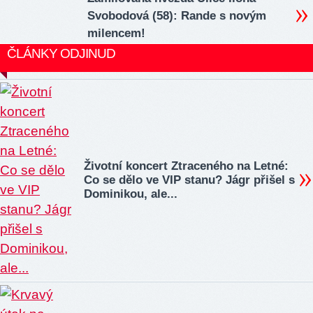
Svobodová (58): Rande s novým
milencem!
ČLÁNKY ODJINUD
Životní koncert Ztraceného na Letné:
Co se dělo ve VIP stanu? Jágr přišel s
Dominikou, ale...