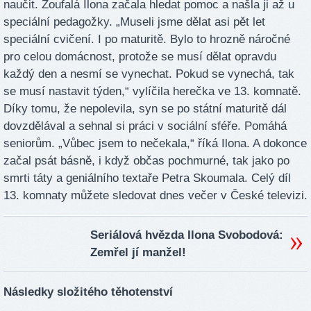
naučit. Zoufalá Ilona začala hledat pomoc a našla ji až u
speciální pedagožky. „Museli jsme dělat asi pět let
speciální cvičení. I po maturitě. Bylo to hrozně náročné
pro celou domácnost, protože se musí dělat opravdu
každý den a nesmí se vynechat. Pokud se vynechá, tak
se musí nastavit týden,“ vylíčila herečka ve 13. komnatě.
Díky tomu, že nepolevila, syn se po státní maturitě dál
dovzdělával a sehnal si práci v sociální sféře. Pomáhá
seniorům. „Vůbec jsem to nečekala,“ říká Ilona. A dokonce
začal psát básně, i když občas pochmurné, tak jako po
smrti táty a geniálního textaře Petra Skoumala. Celý díl
13. komnaty můžete sledovat dnes večer v České televizi.
Seriálová hvězda Ilona Svobodová:
Zemřel jí manžel!
Následky složitého těhotenství