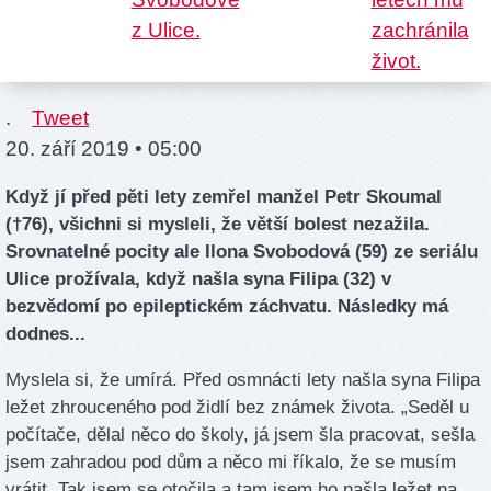
.
Tweet
20. září 2019 • 05:00
Když jí před pěti lety zemřel manžel Petr Skoumal
(†76), všichni si mysleli, že větší bolest nezažila.
Srovnatelné pocity ale Ilona Svobodová (59) ze seriálu
Ulice prožívala, když našla syna Filipa (32) v
bezvědomí po epileptickém záchvatu. Následky má
dodnes...
Myslela si, že umírá. Před osmnácti lety našla syna Filipa
ležet zhrouceného pod židlí bez známek života. „Seděl u
počítače, dělal něco do školy, já jsem šla pracovat, sešla
jsem zahradou pod dům a něco mi říkalo, že se musím
vrátit. Tak jsem se otočila a tam jsem ho našla ležet na