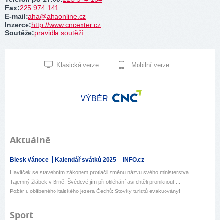
Fax
:
225 974 141
E-mail
:
aha@ahaonline.cz
Inzerce
:
http://www.cncenter.cz
Soutěže
:
pravidla soutěží
Klasická verze
Mobilní verze
VÝBĚR
Aktuálně
Blesk Vánoce
Kalendář svátků 2025
INFO.cz
Havlíček se stavebním zákonem protlačil změnu názvu svého ministerstva...
Tajemný žlábek v Brně: Švédové jím při obléhání asi chtěli proniknout ...
Požár u oblíbeného italského jezera Čechů: Stovky turistů evakuovány!
Sport