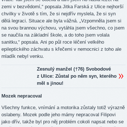
zemi v bezvědomí,“ popsala Jitka Farská z Ulice nejhorší
chvilky v životě s tím, že si nejdřív myslela, že si syn
dělá legraci. Situace ale byla vážná. „Vzpomněla jsem si
na svou brannou výchovu, vytáhla jsem všechno, co jsem
se naučila na základní škole, a do toho jsem volala
sanitku,“ popsala. Ani po půl roce léčení velkého
epileptického záchvatu s křečemi v nemocnici z toho ale
mladík nebyl venku.
Zesnulý manžel (†76) Svobodové
z Ulice: Zůstal po něm syn, kterého
měl s jinou!
Mozek nepracoval
Všechny funkce, vnímání a motorika zůstaly totiž výrazně
oslabeny. Mozek podle jeho mámy nepracoval Filipovi
jako dřív, takže byl pro něj problém cokoli napsat nebo se