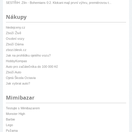
SESTŘIH: Zlín - Bohemians 0:2. Klokani mají první výhru, premiérovou t...
Nákupy
hledejceny.cz
Zboží Živě
Osobní vozy
Zboží Dáma
zbozi.blesk.cz
Jak na prohlídku ojetého vozu?
HobbyKompas
Auto pro začátečníka do 100 000 Kč
Zboží Auto
Ojetá Škoda Octavia
Jak vybrat auto?
Mimibazar
Testujte s Mimibazarem
Monster High
Barbie
Lego
Pyžama