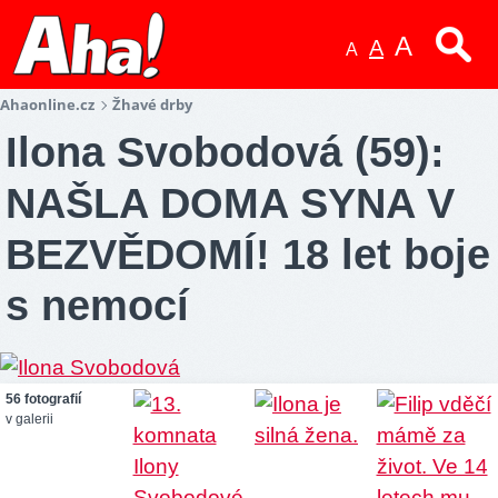
A
A
A
Ahaonline.cz
Žhavé drby
Ilona Svobodová (59):
NAŠLA DOMA SYNA V
BEZVĚDOMÍ! 18 let boje
s nemocí
56 fotografií
v galerii