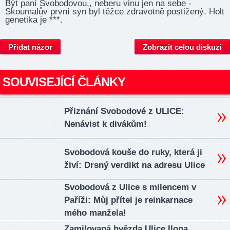
Být paní Svobodovou,, neberu vinu jen na sebe -
Skoumalův první syn byl těžce zdravotně postižený. Holt
genetika je ***.
Přidat názor
Zobrazit celou diskuzi
SOUVISEJÍCÍ ČLÁNKY
Přiznání Svobodové z ULICE:
Nenávist k divákům!
Svobodová kouše do ruky, která ji
živí: Drsný verdikt na adresu Ulice
Svobodová z Ulice s milencem v
Paříži: Můj přítel je reinkarnace
mého manžela!
Zamilovaná hvězda Ulice Ilona