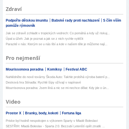
Zdraví
Podpořte dětskou imunitu
Babské rady proti nachlazení
S čím vším
pomůže rýmovník
Jak se zdravě zchladit v tropických vedrech: Co pomáhá a kdy už riskuj...
Úpal a úžeh: Jak je poznat a jak se z nich rychle vyléčit
Parazité v nás: Kterým se u nás líbí a kde v našem těle je můžeme nají...
Pro nejmenší
Mourissonova poradna
Komiksy
Festival ABC
Nahlédněte do nové továrny Škoda Auto: Takhle probíhá výroba baterií p...
Desková hra Stínadla: Rychlé šípy ožívají v napínavé
Mourrisonova poradna: Jsem líná a nic se mi nechce dělat: Kdy jde o ún...
Video
Prostor X
Branky, body, kokoti
Fortuna liga
Priske byl hodně nespokojen s výkonem Sparty v Mladé Boleslavi
SESTŘIH: Mladá Boleslav - Sparta 2:0. Bezzubí Letenští opět ztratili. ...