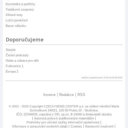
Kosmetika a parfémy
Teplákové soupravy
Dětské boty
Ložní povlečení
Bazar nábytku
Doporučujeme
Starjob
České podcasty
Rádio a zábava pro děti
Frekvence 1
Evropa 2
patička vygenerovaná: 10:00:18 09.08.2026
Inzerce
Redakce
RSS
© 2001 - 2026 Copyright
CZECH NEWS CENTER a.s.
se sídlem náměstí Marie
Schmolkové 3493/1, 100 00 Praha 10 - Strašnice,
IČO: 02346826, zapsána v OR, sp.zn. B 19490 a dodavatelé obsahu
Autorská práva k publikovaným materiálům
Podmínky pro užívání služby informační společnosti
Informace o zpracování osobních údajů
Cookies
Nastavení soukromí