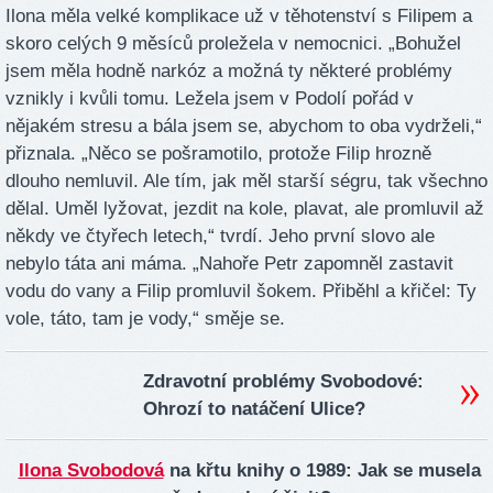
Ilona měla velké komplikace už v těhotenství s Filipem a
skoro celých 9 měsíců proležela v nemocnici. „Bohužel
jsem měla hodně narkóz a možná ty některé problémy
vznikly i kvůli tomu. Ležela jsem v Podolí pořád v
nějakém stresu a bála jsem se, abychom to oba vydrželi,“
přiznala. „Něco se pošramotilo, protože Filip hrozně
dlouho nemluvil. Ale tím, jak měl starší ségru, tak všechno
dělal. Uměl lyžovat, jezdit na kole, plavat, ale promluvil až
někdy ve čtyřech letech,“ tvrdí. Jeho první slovo ale
nebylo táta ani máma. „Nahoře Petr zapomněl zastavit
vodu do vany a Filip promluvil šokem. Přiběhl a křičel: Ty
vole, táto, tam je vody,“ směje se.
Zdravotní problémy Svobodové:
Ohrozí to natáčení Ulice?
Ilona Svobodová
na křtu knihy o 1989: Jak se musela