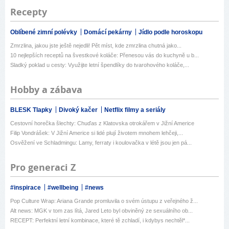
Recepty
Oblíbené zimní polévky
Domácí pekárny
Jídlo podle horoskopu
Zmrzlina, jakou jste ještě nejedli! Pět míst, kde zmrzlina chutná jako...
10 nejlepších receptů na švestkové koláče: Přenesou vás do kuchyně u b...
Sladký poklad u cesty: Využijte letní špendlíky do tvarohového koláče,...
Hobby a zábava
BLESK Tlapky
Divoký kačer
Netflix filmy a seriály
Cestovní horečka šlechty: Chuďas z Klatovska otrokářem v Jižní Americe
Filip Vondrášek: V Jižní Americe si lidé plují životem mnohem lehčeji,...
Osvěžení ve Schladmingu: Lamy, ferraty i koulovačka v létě jsou jen pá...
Pro generaci Z
#inspirace
#wellbeing
#news
Pop Culture Wrap: Ariana Grande promluvila o svém ústupu z veřejného ž...
Alt news: MGK v tom zas lítá, Jared Leto byl obviněný ze sexuálního ob...
RECEPT: Perfektní letní kombinace, které tě zchladí, i kdybys nechtěl*...