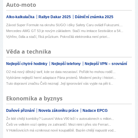
Auto-moto
Alko-kalkulačka
Rallye Dakar 2025
Dálniční známka 2025
Závod Super Formule na okruhu SUGO i díky Safety Caru ovládl Fukuzumi....
Mercedes-AMG GT 53 je novým základem. Stačí mu imitace šestiválce a 54...
Výhřev, čidla a stačí, říká průzkum. Pokročilá elektronika není priori...
Věda a technika
Nejlepší chytré hodinky
Nejlepší telefony
Nejlepší VPN – srovnání
O2 má nový dětský tarif, kde se data nezastaví. Pořídit ho mohou rodič...
Vybíráme nejlepší herní adaptace Pána prstenů. Moderní pecky i histori...
Tuto dopravní značku Češi neznají. Její ignorování vás vyjde na pět ti...
Ekonomika a byznys
Daňové přiznání
Novela zákoníku práce
Nadace EPCG
Že lidé chtějí kombíky? Luxusní Volva V90 leží v autosalonech s milion...
Češi ve velkém vozí ojetiny ze zahraničí. Mezi nimi i přes sto Ferrari...
V Holešovicích má vzniknout nové koupaliště. Bazén chtějí napustit vod...