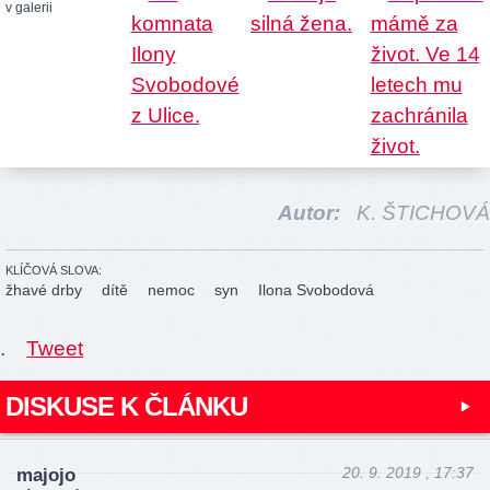
v galerii
Autor:
K. ŠTICHOVÁ
KLÍČOVÁ SLOVA:
žhavé drby
dítě
nemoc
syn
Ilona Svobodová
.
Tweet
DISKUSE K ČLÁNKU
20. 9. 2019 , 17:37
majojo