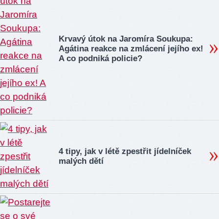
Krvavý útok na Jaromíra Soukupa:
Agátina reakce na zmlácení jejího ex!
A co podniká policie?
4 tipy, jak v létě zpestřit jídelníček
malých dětí