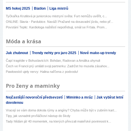
MS hokej 2025
Biatlon
Liga mistrů
Tyčkařka Krutilová je juniorskou mistryní světa: Furt nemůžu uvěřit, c...
ONLINE: Slavia - Pardubice. Naváží Pražané na dosavadní jízdu, nebo př...
Povstání Teplic: Kardiologa naštěstí nepotřebuji, smál se Frťala. Prom...
Móda a krása
Jak zhubnout
Trendy nehty pro jaro 2025
Nové make-up trendy
Čapí tragédie v Bohuslavicích: Bohdan, Radovan a Amálka uhynuli
Čech ve Francii prý umlátil svoji partnerku: Zadržet ho musela zásahov...
Pawlowské ujely nervy: Halina nařčena z podvodu!
Pro ženy a maminky
Nejčastější novoroční předsevzetí
Miminko a mráz
Jak vybírat letní
dovolenou
Vracejí se vám doma dokola rýmy a angíny? Chyba může být v zubním kart...
Tipy, jak usnadnit prvňáčkovi nástup do školy
Tady hlídám já! 40 momentek, na kterých převzali mateřské povinnosti k...