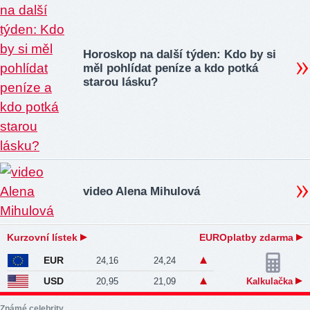
Horoskop na další týden: Kdo by si
měl pohlídat peníze a kdo potká
starou lásku?
video Alena Mihulová
Kurzovní lístek
EUROplatby zdarma
EUR
24,16
24,24
USD
20,95
21,09
Kalkulačka
Známé celebrity