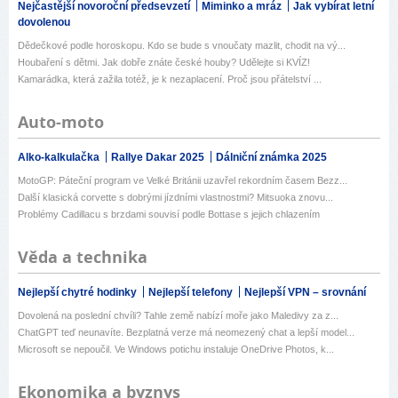
Nejčastější novoroční předsevzetí
Miminko a mráz
Jak vybírat letní
dovolenou
Dědečkové podle horoskopu. Kdo se bude s vnoučaty mazlit, chodit na vý...
Houbaření s dětmi. Jak dobře znáte české houby? Udělejte si KVÍZ!
Kamarádka, která zažila totéž, je k nezaplacení. Proč jsou přátelství ...
Auto-moto
Alko-kalkulačka
Rallye Dakar 2025
Dálniční známka 2025
MotoGP: Páteční program ve Velké Británii uzavřel rekordním časem Bezz...
Další klasická corvette s dobrými jízdními vlastnostmi? Mitsuoka znovu...
Problémy Cadillacu s brzdami souvisí podle Bottase s jejich chlazením
Věda a technika
Nejlepší chytré hodinky
Nejlepší telefony
Nejlepší VPN – srovnání
Dovolená na poslední chvíli? Tahle země nabízí moře jako Maledivy za z...
ChatGPT teď neunavíte. Bezplatná verze má neomezený chat a lepší model...
Microsoft se nepoučil. Ve Windows potichu instaluje OneDrive Photos, k...
Ekonomika a byznys