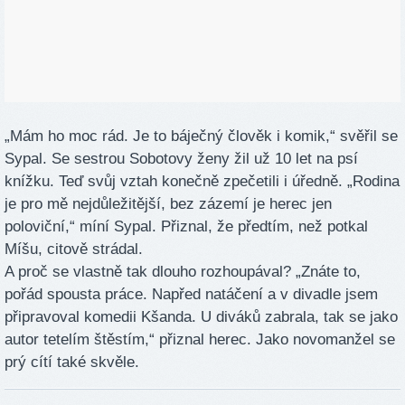
„Mám ho moc rád. Je to báječný člověk i komik,“ svěřil se
Sypal. Se sestrou Sobotovy ženy žil už 10 let na psí
knížku. Teď svůj vztah konečně zpečetili i úředně. „Rodina
je pro mě nejdůležitější, bez zázemí je herec jen
poloviční,“ míní Sypal. Přiznal, že předtím, než potkal
Míšu, citově strádal.
A proč se vlastně tak dlouho rozhoupával? „Znáte to,
pořád spousta práce. Napřed natáčení a v divadle jsem
připravoval komedii Kšanda. U diváků zabrala, tak se jako
autor tetelím štěstím,“ přiznal herec. Jako novomanžel se
prý cítí také skvěle.