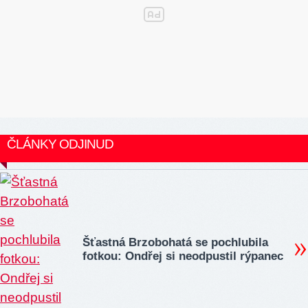
ČLÁNKY ODJINUD
Šťastná Brzobohatá se pochlubila
fotkou: Ondřej si neodpustil rýpanec