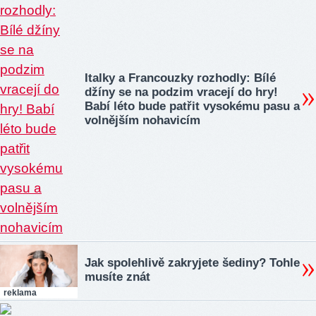
Italky a Francouzky rozhodly: Bílé
džíny se na podzim vracejí do hry!
Babí léto bude patřit vysokému pasu a
volnějším nohavicím
Jak spolehlivě zakryjete šediny? Tohle
musíte znát
reklama