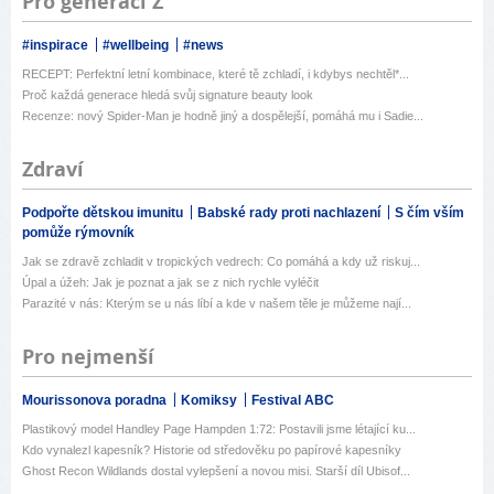
Pro generaci Z
#inspirace
#wellbeing
#news
RECEPT: Perfektní letní kombinace, které tě zchladí, i kdybys nechtěl*...
Proč každá generace hledá svůj signature beauty look
Recenze: nový Spider-Man je hodně jiný a dospělejší, pomáhá mu i Sadie...
Zdraví
Podpořte dětskou imunitu
Babské rady proti nachlazení
S čím vším
pomůže rýmovník
Jak se zdravě zchladit v tropických vedrech: Co pomáhá a kdy už riskuj...
Úpal a úžeh: Jak je poznat a jak se z nich rychle vyléčit
Parazité v nás: Kterým se u nás líbí a kde v našem těle je můžeme nají...
Pro nejmenší
Mourissonova poradna
Komiksy
Festival ABC
Plastikový model Handley Page Hampden 1:72: Postavili jsme létající ku...
Kdo vynalezl kapesník? Historie od středověku po papírové kapesníky
Ghost Recon Wildlands dostal vylepšení a novou misi. Starší díl Ubisof...