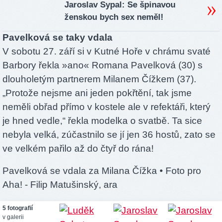
Jaroslav Sypal: Se špinavou
ženskou bych sex neměl!
Pavelková se taky vdala
V sobotu 27. září si v Kutné Hoře v chrámu svaté
Barbory řekla »ano« Romana Pavelková (30) s
dlouholetým partnerem Milanem Čížkem (37).
„Protože nejsme ani jeden pokřtění, tak jsme
neměli obřad přímo v kostele ale v refektáři, který
je hned vedle,“ řekla modelka o svatbě. Ta sice
nebyla velká, zúčastnilo se jí jen 36 hostů, zato se
ve velkém pařilo až do čtyř do rána!
Pavelková se vdala za Milana Čížka
• Foto pro
Aha! - Filip Matušinský, ara
5 fotografií
v galerii