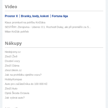
Video
Prostor X
Branky, body, kokoti
Fortuna liga
Klaus promluvil na pohřbu Knížáka
SESTŘIH: Zbrojovka - Liberec 0:1. Rozhodl Dulay, ale při premiéře za S...
Milan Knížák pohřeb
Nákupy
hledejceny.cz
Zboží Živě
Osobní vozy
Zboží Dáma
zbozi.blesk.cz
Jak na prohlídku ojetého vozu?
HobbyKompas
Auto pro začátečníka do 100 000 Kč
Zboží Auto
Ojetá Škoda Octavia
Jak vybrat auto?