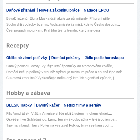
Daňové přiznání
Novela zákoníku práce
Nadace EPCG
Bývalý inženýr Elona Muska drží akcie za půl miliardy. Při první příle...
Sucho drtí vodácký byznys. Voda zmizela i z míst, kde to Česko dosud n...
Češi propadli motorkám. Král trhu těží z trendu, který jiné děsí
Recepty
Oblíbené zimní polévky
Domácí pekárny
Jídlo podle horoskopu
Sladký poklad u cesty: Využijte letní špendlíky do tvarohového koláče,...
Domácí kečup pečený v troubě: Vyžaduje minimum práce a chutná lépe než...
Cuketová zmrzlina? Vyzkoušejte nečekaný letní hit a geniální způsob, j...
Hobby a zábava
BLESK Tlapky
Divoký kačer
Netflix filmy a seriály
Filip Vondrášek: V Jižní Americe si lidé plují životem mnohem lehčeji,...
Osvěžení ve Schladmingu: Lamy, ferraty i koulovačka v létě jsou jen pá...
Tipy na víkend: Harry Potter na výstavě! Folklor, bitvy i setkání vodn...