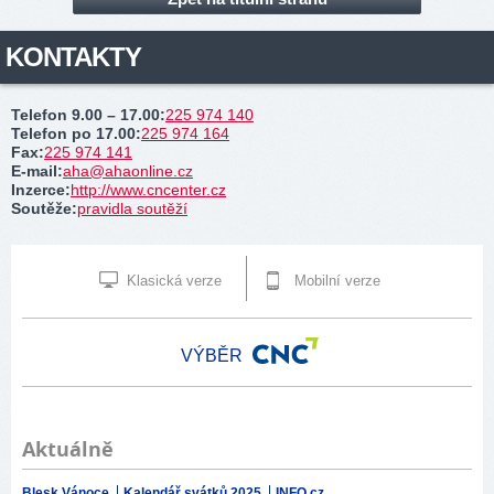
KONTAKTY
Telefon 9.00 – 17.00
:
225 974 140
Telefon po 17.00
:
225 974 164
Fax
:
225 974 141
E-mail
:
aha@ahaonline.cz
Inzerce
:
http://www.cncenter.cz
Soutěže
:
pravidla soutěží
Klasická verze
Mobilní verze
VÝBĚR
Aktuálně
Blesk Vánoce
Kalendář svátků 2025
INFO.cz