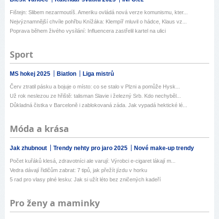
Fištejn: Slibem nezarmoutíš. Ameriku ovládá nová verze komunismu, kter...
Nejvýznamnější chvíle pohřbu Knížáka: Klempíř mluvil o hádce, Klaus vz...
Poprava během živého vysílání: Influencera zastřelil kartel na ulici
Sport
MS hokej 2025
Biatlon
Liga mistrů
Červ ztratil pásku a bojuje o místo: co se stalo v Plzni a pomůže Hysk...
Už rok neslezou ze hřiště: talisman Slavie i železný Srb. Kdo nechyběl...
Důkladná čistka v Barceloně i zablokovaná záda. Jak vypadá hektické lé...
Móda a krása
Jak zhubnout
Trendy nehty pro jaro 2025
Nové make-up trendy
Počet kuřáků klesá, zdravotníci ale varují: Výrobci e-cigaret lákají m...
Vedra dávají řidičům zabrat: 7 tipů, jak přežít jízdu v horku
5 rad pro vlasy plné lesku: Jak si užít léto bez zničených kadeří
Pro ženy a maminky