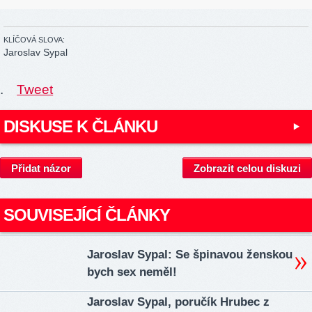
KLÍČOVÁ SLOVA:
Jaroslav Sypal
.
Tweet
DISKUSE K ČLÁNKU
Přidat názor
Zobrazit celou diskuzi
SOUVISEJÍCÍ ČLÁNKY
Jaroslav Sypal: Se špinavou ženskou
bych sex neměl!
Jaroslav Sypal, poručík Hrubec z