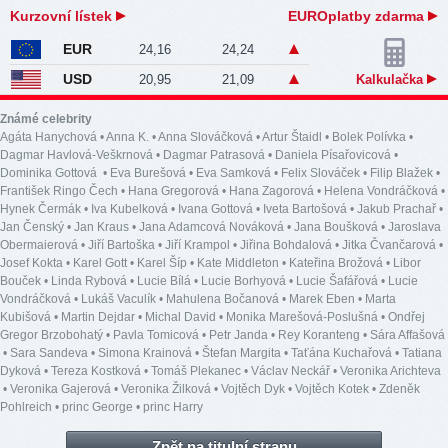
Kurzovní lístek
EUROplatby zdarma
EUR
24,16
24,24
USD
20,95
21,09
Kalkulačka
Známé celebrity
Agáta Hanychová
•
Anna K.
•
Anna Slováčková
•
Artur Štaidl
•
Bolek Polívka
•
Dagmar Havlová-Veškrnová
•
Dagmar Patrasová
•
Daniela Písařovicová
•
Dominika Gottová
•
Eva Burešová
•
Eva Samková
•
Felix Slováček
•
Filip Blažek
•
František Ringo Čech
•
Hana Gregorová
•
Hana Zagorová
•
Helena Vondráčková
•
Hynek Čermák
•
Iva Kubelková
•
Ivana Gottová
•
Iveta Bartošová
•
Jakub Prachař
•
Jan Čenský
•
Jan Kraus
•
Jana Adamcová Nováková
•
Jana Boušková
•
Jaroslava
Obermaierová
•
Jiří Bartoška
•
Jiří Krampol
•
Jiřina Bohdalová
•
Jitka Čvančarová
•
Josef Kokta
•
Karel Gott
•
Karel Šíp
•
Kate Middleton
•
Kateřina Brožová
•
Libor
Bouček
•
Linda Rybová
•
Lucie Bílá
•
Lucie Borhyová
•
Lucie Šafářová
•
Lucie
Vondráčková
•
Lukáš Vaculík
•
Mahulena Bočanová
•
Marek Eben
•
Marta
Kubišová
•
Martin Dejdar
•
Michal David
•
Monika Marešová-Poslušná
•
Ondřej
Gregor Brzobohatý
•
Pavla Tomicová
•
Petr Janda
•
Rey Koranteng
•
Sára Affašová
•
Sara Sandeva
•
Simona Krainová
•
Štefan Margita
•
Taťána Kuchařová
•
Tatiana
Dyková
•
Tereza Kostková
•
Tomáš Plekanec
•
Václav Neckář
•
Veronika Arichteva
•
Veronika Gajerová
•
Veronika Žilková
•
Vojtěch Dyk
•
Vojtěch Kotek
•
Zdeněk
Pohlreich
•
princ George
•
princ Harry
Zpět na titulní stranu