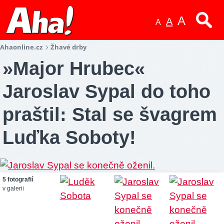
A
A
A
Ahaonline.cz
Žhavé drby
»Major Hrubec«
Jaroslav Sypal do toho
praštil: Stal se švagrem
Luďka Soboty!
5 fotografií
v galerii