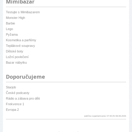
Mimibazar
Testujte s Mimibazarem
Monster High
Barbie
Lego
Pyžama
Kosmetika a parfémy
Teplákové soupravy
Dětské boty
Ložní povlečení
Bazar nábytku
Doporučujeme
Starjob
České podcasty
Rádio a zábava pro děti
Frekvence 1
Evropa 2
patička vygenerovaná: 07:40:25 08.08.2026