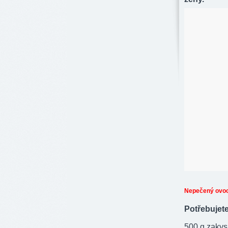
Nepečený ovoc
Potřebujete
500 g zakys