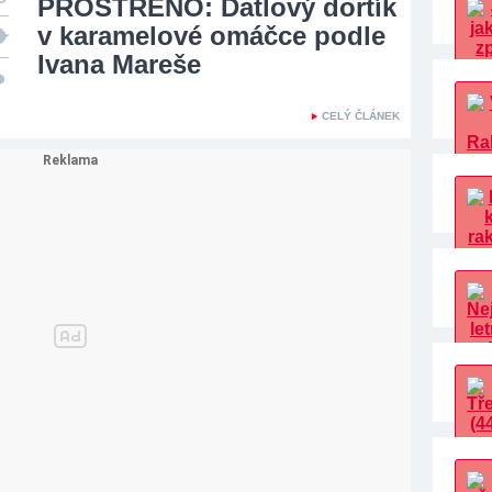
PROSTŘENO: Datlový dortík
v karamelové omáčce podle
Ivana Mareše
CELÝ ČLÁNEK