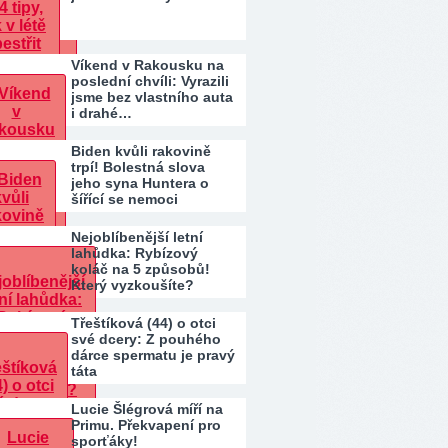
Víkend v Rakousku na
poslední chvíli: Vyrazili
jsme bez vlastního auta
i drahé…
Biden kvůli rakovině
trpí! Bolestná slova
jeho syna Huntera o
šířící se nemoci
Nejoblíbenější letní
lahůdka: Rybízový
koláč na 5 způsobů!
Který vyzkoušíte?
Třeštíková (44) o otci
své dcery: Z pouhého
dárce spermatu je pravý
táta
Lucie Šlégrová míří na
Primu. Překvapení pro
sporťáky!