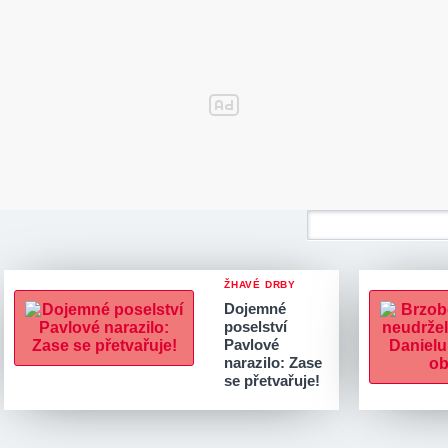
ŽHAVÉ DRBY
Dojemné
poselství
Pavlové
narazilo: Zase
se přetvařuje!