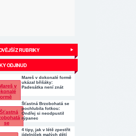
VĚJŠÍ Z RUBRIKY
KY ODJINUD
Mareš v dokonalé formě
ukázal břišáky:
Padesátka není znát
Šťastná Brzobohatá se
pochlubila fotkou:
Ondřej si neodpustil
rýpanec
4 tipy, jak v létě zpestřit
jídelníček malých dětí