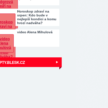
Horoskop zdraví na
srpen: Kdo bude v
nejlepší kondici a komu
hrozí nadváha?
video Alena Mihulová
PTY.BLESK.CZ