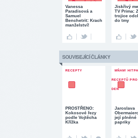
Vanessa
Jiskřivý m
Paradisová a
TV Prima:
Samuel
trojice odc
Benchetrit: Krach
do tmy
manželství!
SOUVISEJÍCÍ ČLÁNKY
RECEPTY
MŇAM! HITP
RECEPTŮ PRO
DEN
PROSTŘENO:
Jaroslava
Kokosové řezy
Obermaier
podle Vojtěcha
její plněné
Křížka
papriky