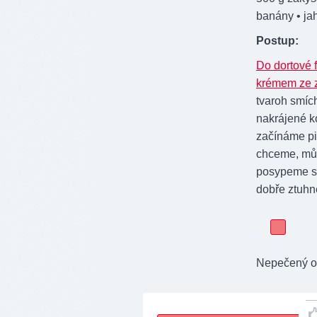
banány • ja
Postup:
Do dortové 
krémem ze 
tvaroh smíc
nakrájené k
začínáme p
chceme, můž
posypeme s
dobře ztuhn
Nepečený ov