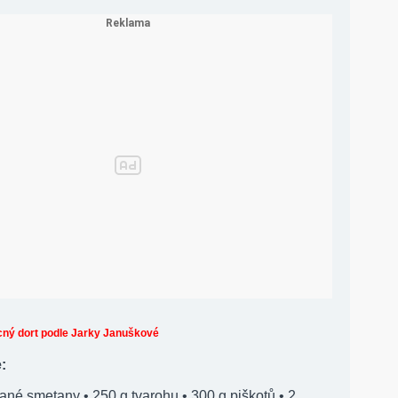
ný dort podle Jarky Januškové
:
ané smetany • 250 g tvarohu • 300 g piškotů • 2