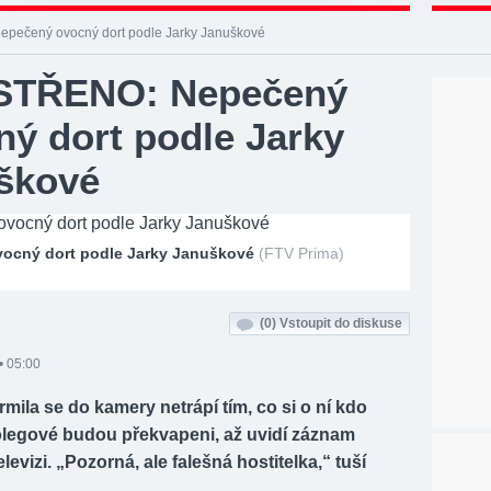
ečený ovocný dort podle Jarky Januškové
TŘENO: Nepečený
ný dort podle Jarky
škové
ocný dort podle Jarky Januškové
(FTV Prima)
(0)
Vstoupit do diskuse
• 05:00
rmila se do kamery netrápí tím, co si o ní kdo
olegové budou překvapeni, až uvidí záznam
levizi. „Pozorná, ale falešná hostitelka,“ tuší