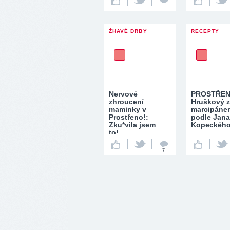
ŽHAVÉ DRBY
RECEPTY
Nervové
PROSTŘEN
zhroucení
Hruškový z
maminky v
marcipáne
Prostřeno!:
podle Jana
Zku*vila jsem
Kopeckéh
to!…
7