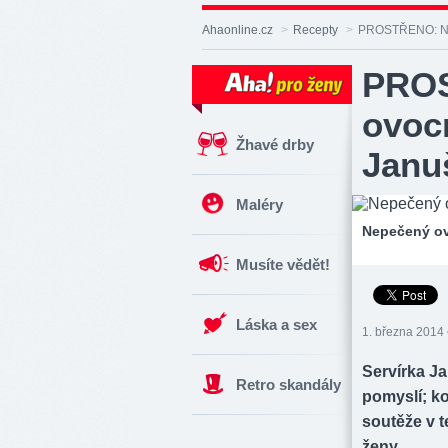
Deník
Aha!
Ahaonline.cz
>
Recepty
>
PROSTŘENO: Nep
na
Facebooku
PROS
ovoc
Žhavé drby
Janu
Maléry
Nepečený ov
Musíte vědět!
Láska a sex
1. března 2014 
Servírka Ja
Retro skandály
pomyslí; k
soutěže v te
ženy.