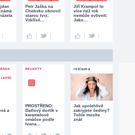
ejdan
Petr Jaška na
Jiří Krampol to
 Známá
Chebsku obnovil
více než rok
házela
starou tvrz:
nemůže ovlivnit:
Vzkřísil…
Jako…
reklama
ARÁDA
RECEPTY
 LEPŠÍ
PROSTŘENO:
Jak spolehlivě
ová a
Datlový dortík v
zakryjete šediny?
karamelové
Tohle musíte
omáčce podle
znát
Ivana…