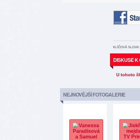
Staňte se 
KLÍČOVÁ SLOVA:
DISKUSE K
U tohoto č
NEJNOVĚJŠÍ FOTOGALERIE