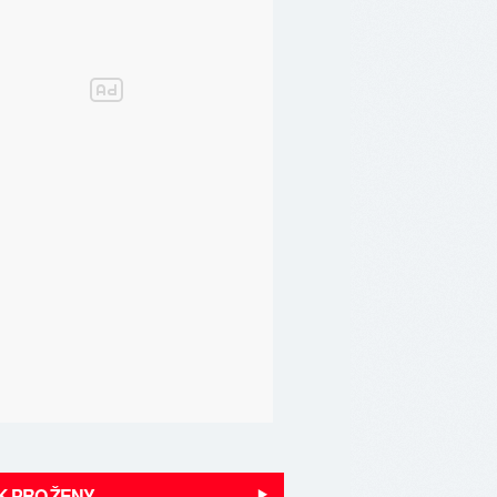
K PRO ŽENY