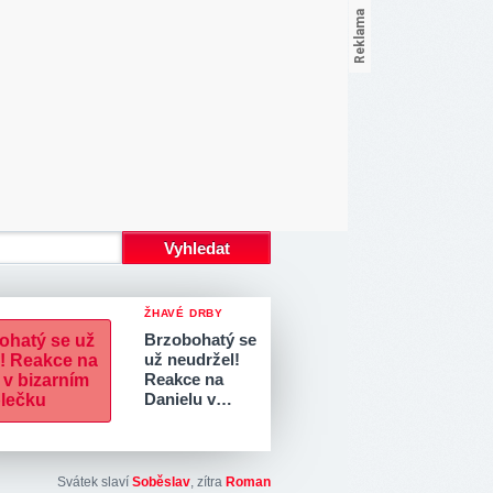
ŽHAVÉ DRBY
Brzobohatý se
už neudržel!
Reakce na
Danielu v…
Svátek slaví
Soběslav
, zítra
Roman