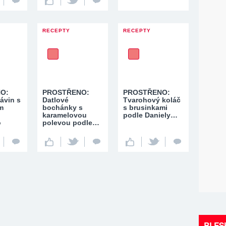
RECEPTY
RECEPTY
O:
PROSTŘENO:
PROSTŘENO:
ávin s
Datlové
Tvarohový koláč
m
bochánky s
s brusinkami
karamelovou
podle Daniely…
o
polevou podle…
BLES