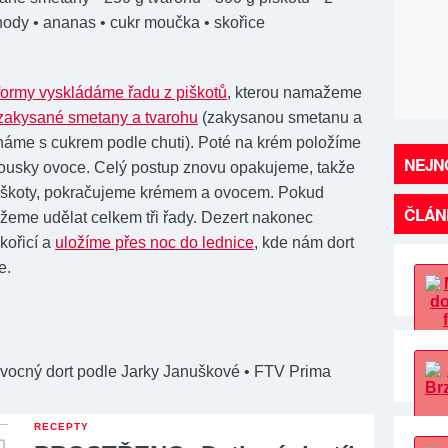
hody • ananas • cukr moučka • skořice
formy vyskládáme řadu z piškotů
, kterou namažeme
zakysané smetany a tvarohu
(zakysanou smetanu a
háme s cukrem podle chuti). Poté na krém položíme
NEJNO
ousky ovoce. Celý postup znovu opakujeme, takže
iškoty, pokračujeme krémem a ovocem. Pokud
ČLÁN
eme udělat celkem tři řady. Dezert nakonec
kořicí a
uložíme přes noc do lednice
, kde nám dort
e.
ocný dort podle Jarky Januškové
• FTV Prima
RECEPTY