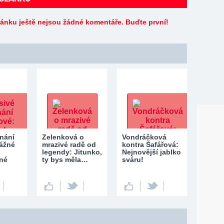
lánku ještě nejsou žádné komentáře. Buďte první!
znání
Zelenková o
Vondráčková
Vážné
mrazivé radě od
kontra Šafářová:
legendy: Jitunko,
Nejnovější jablko
lné
ty bys měla…
sváru!