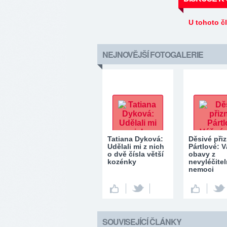
U tohoto č
NEJNOVĚJŠÍ FOTOGALERIE
Tatiana Dyková:
Děsivé při
Udělali mi z nich
Pártlové: 
o dvě čísla větší
obavy z
kozénky
nevyléčite
nemoci
SOUVISEJÍCÍ ČLÁNKY