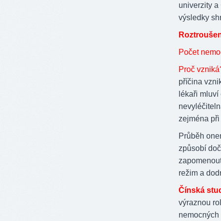
univerzity a
výsledky shr
Roztroušen
Počet nemo
Proč vzniká
příčina vzn
lékaři mluví
nevyléčiteln
zejména při
Průběh onem
způsobí doča
zapomenout 
režim a dodr
Čínská stud
výraznou ro
nemocných s 