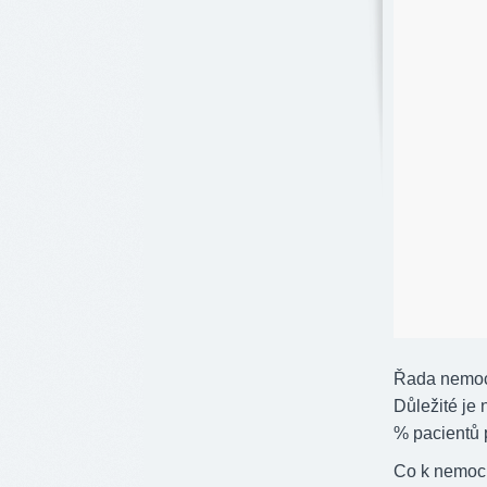
Řada nemocn
Důležité je 
% pacientů p
Co k nemoci 