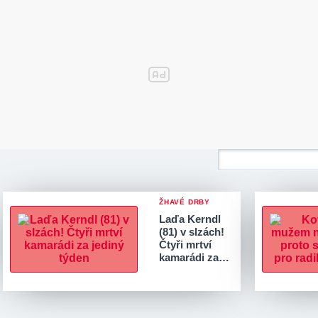
ŽHAVÉ DRBY
Laďa Kerndl
(81) v slzách!
Čtyři mrtví
kamarádi za…