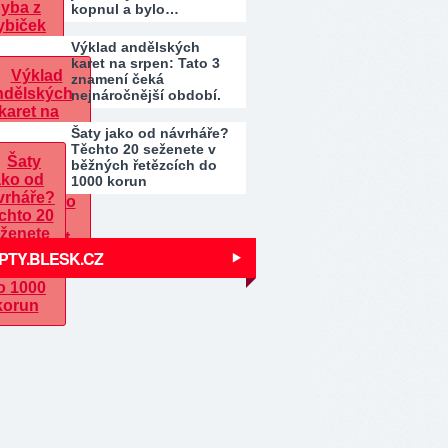
kopnul a bylo…
Výklad andělských
karet na srpen: Tato 3
znamení čeká
nejnáročnější období.
Kdo…
Šaty jako od návrháře?
Těchto 20 seženete v
běžných řetězcích do
1000 korun
PTY.BLESK.CZ