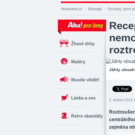
Deník
Aha!
Ahaonline.cz
>
Recepty
>
Recepty, které p
na
Facebooku
Recep
nemo
Žhavé drby
rozt
Maléry
Jáhly obsahu
Musíte vědět!
Láska a sex
2. dubna 2011 •
Roztroušen
Retro skandály
centrálníh
zejména mla