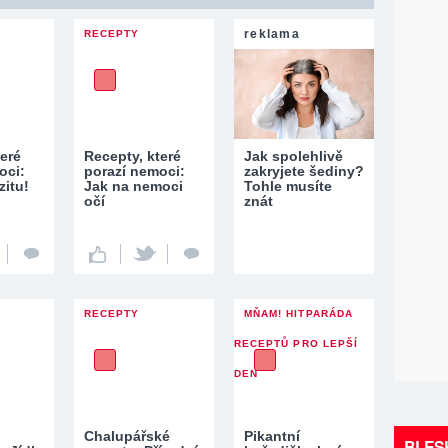
reklama
RECEPTY
teré
Recepty, které
Jak spolehlivě
oci:
porazí nemoci:
zakryjete šediny?
zitu!
Jak na nemoci
Tohle musíte
očí
znát
RECEPTY
MŇAM! HITPARÁDA
RECEPTŮ PRO LEPŠÍ
DEN
Chalupářské
Pikantní
BLES