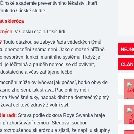
 Čínské akademie preventivního lékařství, kteří
nuli do Čínské studie.
á skleróza
cných:
V Česku cca 13 tisíc lidí.
?
Touto otázkou se zabývá řada vědeckých týmů,
NEJNO
iku onemocnění známa není. Jako o možné příčině
 o nesprávní funkci imunitního systému. I když je
ČLÁN
á, je léčitelná a průběh nemoci se dá ovlivnit,
 dostatečné a včas zahájené léčbě.
ocnění může ovlivňovat jak počasí, horko obvykle
sné zhoršení, tak strava. Pacienti by měli
na živočišné tuky, naopak dbát na dostatečný pitný
žovat celkově zdravý životní styl.
ie radí:
Strava podle doktora Roye Swanka hraje
li při zhoršování nemoci. Sledoval soubor
roztroušenou sklerózou a zjistil, že např. u skupiny