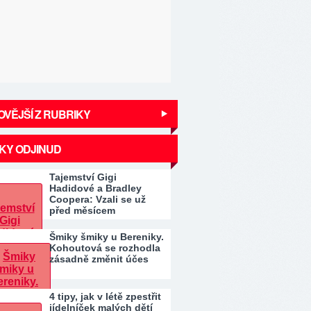
VĚJŠÍ Z RUBRIKY
KY ODJINUD
Tajemství Gigi
Hadidové a Bradley
Coopera: Vzali se už
před měsícem
Šmiky šmiky u Bereniky.
Kohoutová se rozhodla
zásadně změnit účes
4 tipy, jak v létě zpestřit
jídelníček malých dětí