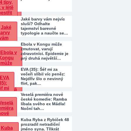
Jaké barvy vám nejvíc
sluší? Odhalte
tajemství barevné
typologie a naučte se…
Ebola v Kongu může
zmutovat, varují
zdravotníci. Epidemie je
prý druhá největší…
EVA (35): Šéf mi za
večeři slíbil víc peněz:
Nejdřív šlo o nevinný
flirt, pak…
Veselá premiéra nové
české komedie: Ramba
líbala svého ex Mádla!
Noční tah…
Kuba Ryba z Rybiček 48
prozradil netradiční
jméno syna. Třikrát