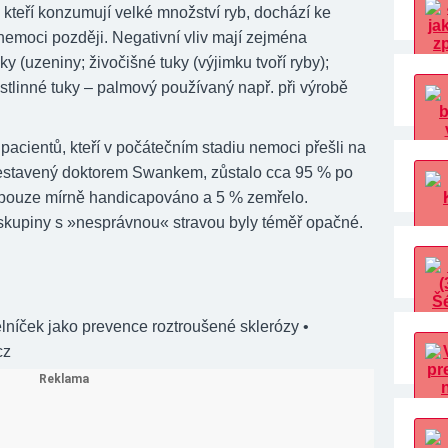
kteří konzumují velké množství ryb, dochází ke
nemoci později. Negativní vliv mají zejména
y (uzeniny; živočišné tuky (výjimku tvoří ryby);
ostlinné tuky – palmový používaný např. při výrobě
pacientů, kteří v počátečním stadiu nemoci přešli na
sestavený doktorem Swankem, zůstalo cca 95 % po
 pouze mírně handicapováno a 5 % zemřelo.
skupiny s »nesprávnou« stravou byly téměř opačné.
elníček jako prevence roztroušené sklerózy
•
cz