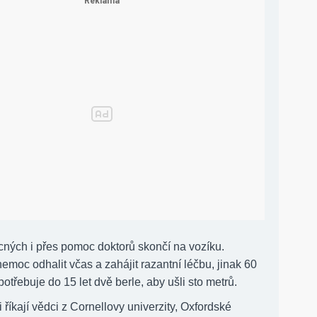
ých i přes pomoc doktorů skončí na vozíku.
nemoc odhalit včas a zahájit razantní léčbu, jinak 60
otřebuje do 15 let dvě berle, aby ušli sto metrů.
říkají vědci z Cornellovy univerzity, Oxfordské