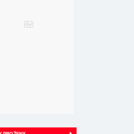
K PRO ŽENY