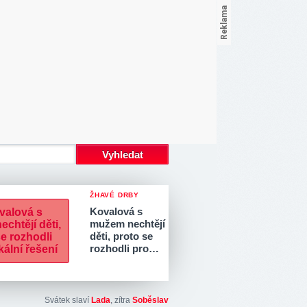
ŽHAVÉ DRBY
Kovalová s
mužem nechtějí
děti, proto se
rozhodli pro…
Svátek slaví
Lada
, zítra
Soběslav