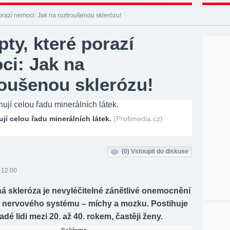
orazí nemoci: Jak na roztroušenou sklerózu!
ty, které porazí
ci: Jak na
roušenou sklerózu!
jí celou řadu minerálních látek.
(Profimedia.cz)
(0)
Vstoupit do diskuse
 12:00
á skleróza je nevyléčitelné zánětlivé onemocnění
o nervového systému – míchy a mozku. Postihuje
dé lidi mezi 20. až 40. rokem, častěji ženy.