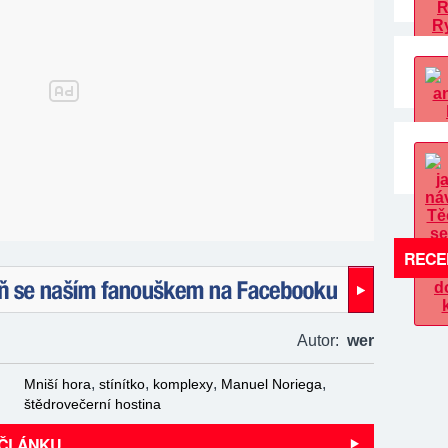
RECE
naším fanouškem na Facebooku!
Autor:
wer
,
,
,
,
Mniší hora
stínítko
komplexy
Manuel Noriega
štědrovečerní hostina
 ČLÁNKU