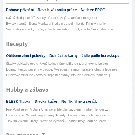
Daňové přiznání
Novela zákoníku práce
Nadace EPCG
Každý třetí jí nevěří. Banky přesto sázejí na umělou inteligenci
Bývalý inženýr Elona Muska drží akcie za půl miliardy. Při první příle...
Sucho drtí vodácký byznys. Voda zmizela i z míst, kde to Česko dosud n...
Recepty
Oblíbené zimní polévky
Domácí pekárny
Jídlo podle horoskopu
Sladký poklad u cesty: Využijte letní špendlíky do tvarohového koláče,...
Domácí kečup pečený v troubě: Vyžaduje minimum práce a chutná lépe než...
Cuketová zmrzlina? Vyzkoušejte nečekaný letní hit a geniální způsob, j...
Hobby a zábava
BLESK Tlapky
Divoký kačer
Netflix filmy a seriály
Filip Vondrášek: V Jižní Americe si lidé plují životem mnohem lehčeji,...
Osvěžení ve Schladmingu: Lamy, ferraty i koulovačka v létě jsou jen pá...
Tipy na víkend: Harry Potter na výstavě! Folklor, bitvy i setkání vodn...