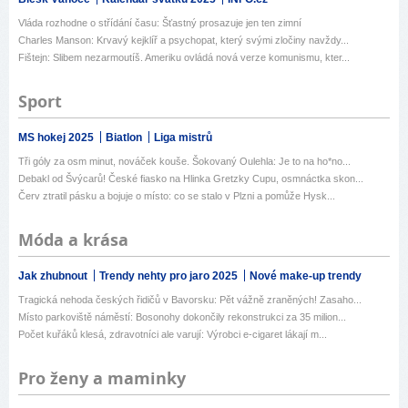
Vláda rozhodne o střídání času: Šťastný prosazuje jen ten zimní
Charles Manson: Krvavý kejklíř a psychopat, který svými zločiny navždy...
Fištejn: Slibem nezarmoutíš. Ameriku ovládá nová verze komunismu, kter...
Sport
MS hokej 2025
Biatlon
Liga mistrů
Tři góly za osm minut, nováček kouše. Šokovaný Oulehla: Je to na ho*no...
Debakl od Švýcarů! České fiasko na Hlinka Gretzky Cupu, osmnáctka skon...
Červ ztratil pásku a bojuje o místo: co se stalo v Plzni a pomůže Hysk...
Móda a krása
Jak zhubnout
Trendy nehty pro jaro 2025
Nové make-up trendy
Tragická nehoda českých řidičů v Bavorsku: Pět vážně zraněných! Zasaho...
Místo parkoviště náměstí: Bosonohy dokončily rekonstrukci za 35 milion...
Počet kuřáků klesá, zdravotníci ale varují: Výrobci e-cigaret lákají m...
Pro ženy a maminky