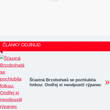
ČLÁNKY ODJINUD
Šťastná Brzobohatá se pochlubila
fotkou: Ondřej si neodpustil rýpanec