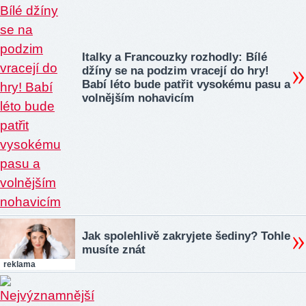
Italky a Francouzky rozhodly: Bílé
džíny se na podzim vracejí do hry!
Babí léto bude patřit vysokému pasu a
volnějším nohavicím
Jak spolehlivě zakryjete šediny? Tohle
musíte znát
reklama