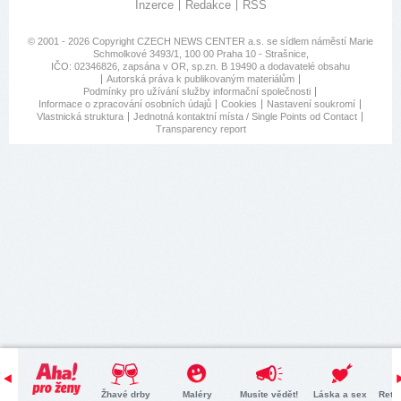
Inzerce
Redakce
RSS
© 2001 - 2026 Copyright
CZECH NEWS CENTER a.s.
se sídlem náměstí Marie
Schmolkové 3493/1, 100 00 Praha 10 - Strašnice,
IČO: 02346826, zapsána v OR, sp.zn. B 19490 a dodavatelé obsahu
Autorská práva k publikovaným materiálům
Podmínky pro užívání služby informační společnosti
Informace o zpracování osobních údajů
Cookies
Nastavení soukromí
Vlastnická struktura
Jednotná kontaktní místa / Single Points od Contact
Transparency report
Žhavé drby
Maléry
Musíte vědět!
Láska a sex
Retr