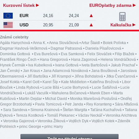
Kurzovní lístek
EUROplatby zdarma
EUR
24,16
24,24
USD
20,95
21,09
Kalkulačka
Známé celebrity
Agáta Hanychová
•
Anna K.
•
Anna Slováčková
•
Artur Štaidl
•
Bolek Polívka
•
Dagmar Havlová-Veškrnová
•
Dagmar Patrasová
•
Daniela Písařovicová
•
Dominika Gottová
•
Eva Burešová
•
Eva Samková
•
Felix Slováček
•
Filip Blažek
•
František Ringo Čech
•
Hana Gregorová
•
Hana Zagorová
•
Helena Vondráčková
•
Hynek Čermák
•
Iva Kubelková
•
Ivana Gottová
•
Iveta Bartošová
•
Jakub Prachař
•
Jan Čenský
•
Jan Kraus
•
Jana Adamcová Nováková
•
Jana Boušková
•
Jaroslava
Obermaierová
•
Jiří Bartoška
•
Jiří Krampol
•
Jiřina Bohdalová
•
Jitka Čvančarová
•
Josef Kokta
•
Karel Gott
•
Karel Šíp
•
Kate Middleton
•
Kateřina Brožová
•
Libor
Bouček
•
Linda Rybová
•
Lucie Bílá
•
Lucie Borhyová
•
Lucie Šafářová
•
Lucie
Vondráčková
•
Lukáš Vaculík
•
Mahulena Bočanová
•
Marek Eben
•
Marta
Kubišová
•
Martin Dejdar
•
Michal David
•
Monika Marešová-Poslušná
•
Ondřej
Gregor Brzobohatý
•
Pavla Tomicová
•
Petr Janda
•
Rey Koranteng
•
Sára Affašová
•
Sara Sandeva
•
Simona Krainová
•
Štefan Margita
•
Taťána Kuchařová
•
Tatiana
Dyková
•
Tereza Kostková
•
Tomáš Plekanec
•
Václav Neckář
•
Veronika Arichteva
•
Veronika Gajerová
•
Veronika Žilková
•
Vojtěch Dyk
•
Vojtěch Kotek
•
Zdeněk
Pohlreich
•
princ George
•
princ Harry
Zpět na titulní stranu