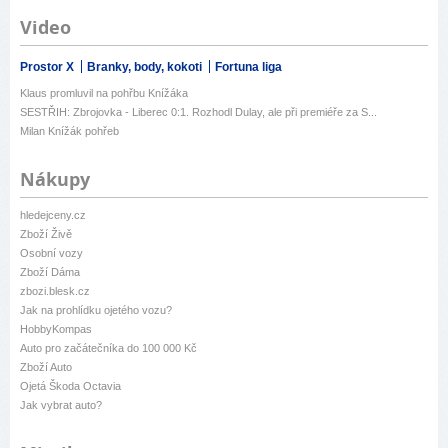
Video
Prostor X
Branky, body, kokoti
Fortuna liga
Klaus promluvil na pohřbu Knížáka
SESTŘIH: Zbrojovka - Liberec 0:1. Rozhodl Dulay, ale při premiéře za S...
Milan Knížák pohřeb
Nákupy
hledejceny.cz
Zboží Živě
Osobní vozy
Zboží Dáma
zbozi.blesk.cz
Jak na prohlídku ojetého vozu?
HobbyKompas
Auto pro začátečníka do 100 000 Kč
Zboží Auto
Ojetá Škoda Octavia
Jak vybrat auto?