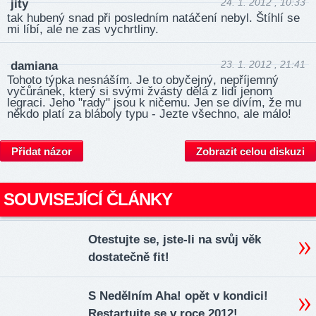
24. 1. 2012 , 10:33
jity
tak hubený snad při posledním natáčení nebyl. Štíhlí se
mi líbí, ale ne zas vychrtliny.
23. 1. 2012 , 21:41
damiana
Tohoto týpka nesnáším. Je to obyčejný, nepříjemný
vyčůránek, který si svými žvásty dělá z lidí jenom
legraci. Jeho "rady" jsou k ničemu. Jen se divím, že mu
někdo platí za bláboly typu - Jezte všechno, ale málo!
Přidat názor
Zobrazit celou diskuzi
SOUVISEJÍCÍ ČLÁNKY
Otestujte se, jste-li na svůj věk
dostatečně fit!
S Nedělním Aha! opět v kondici!
Restartujte se v roce 2012!