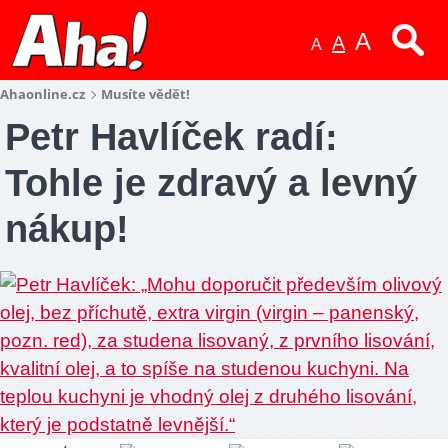
A
A
A
Ahaonline.cz
Musíte vědět!
Petr Havlíček radí:
Tohle je zdravý a levný
nákup!