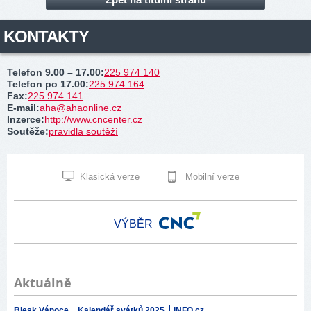
KONTAKTY
Telefon 9.00 – 17.00
:
225 974 140
Telefon po 17.00
:
225 974 164
Fax
:
225 974 141
E-mail
:
aha@ahaonline.cz
Inzerce
:
http://www.cncenter.cz
Soutěže
:
pravidla soutěží
Klasická verze
Mobilní verze
VÝBĚR
Aktuálně
Blesk Vánoce
Kalendář svátků 2025
INFO.cz