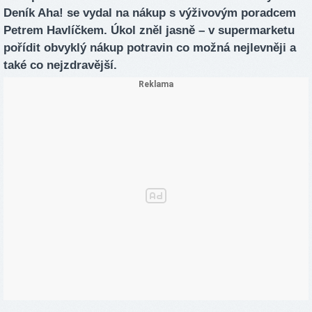
Deník Aha! se vydal na nákup s výživovým poradcem
Petrem Havlíčkem. Úkol zněl jasně – v supermarketu
pořídit obvyklý nákup potravin co možná nejlevněji a
také co nejzdravější.