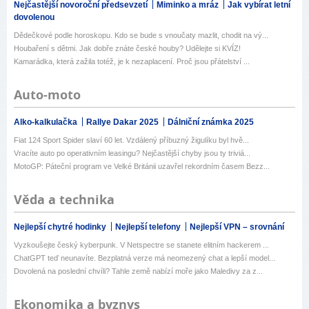
Nejčastější novoroční předsevzetí
Miminko a mráz
Jak vybírat letní
dovolenou
Dědečkové podle horoskopu. Kdo se bude s vnoučaty mazlit, chodit na vý...
Houbaření s dětmi. Jak dobře znáte české houby? Udělejte si KVÍZ!
Kamarádka, která zažila totéž, je k nezaplacení. Proč jsou přátelství ...
Auto-moto
Alko-kalkulačka
Rallye Dakar 2025
Dálniční známka 2025
Fiat 124 Sport Spider slaví 60 let. Vzdálený příbuzný žigulíku byl hvě...
Vracíte auto po operativním leasingu? Nejčastější chyby jsou ty triviá...
MotoGP: Páteční program ve Velké Británii uzavřel rekordním časem Bezz...
Věda a technika
Nejlepší chytré hodinky
Nejlepší telefony
Nejlepší VPN – srovnání
Vyzkoušejte český kyberpunk. V Netspectre se stanete elitním hackerem ...
ChatGPT teď neunavíte. Bezplatná verze má neomezený chat a lepší model...
Dovolená na poslední chvíli? Tahle země nabízí moře jako Maledivy za z...
Ekonomika a byznys