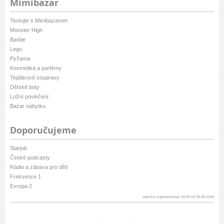
Mimibazar
Testujte s Mimibazarem
Monster High
Barbie
Lego
Pyžama
Kosmetika a parfémy
Teplákové soupravy
Dětské boty
Ložní povlečení
Bazar nábytku
Doporučujeme
Starjob
České podcasty
Rádio a zábava pro děti
Frekvence 1
Evropa 2
patička vygenerovaná: 09:30:15 08.08.2026