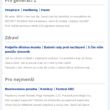
Pro generaci Z
#inspirace
#wellbeing
#news
Alt news: MGK v tom zas lítá, Jared Leto byl obviněný ze sexuálního ob...
RECEPT: Perfektní letní kombinace, které tě zchladí, i kdybys nechtěl*...
Proč každá generace hledá svůj signature beauty look
Zdraví
Podpořte dětskou imunitu
Babské rady proti nachlazení
S čím vším
pomůže rýmovník
Jak se zdravě zchladit v tropických vedrech: Co pomáhá a kdy už riskuj...
Úpal a úžeh: Jak je poznat a jak se z nich rychle vyléčit
Parazité v nás: Kterým se u nás líbí a kde v našem těle je můžeme nají...
Pro nejmenší
Mourissonova poradna
Komiksy
Festival ABC
Plastikový model Handley Page Hampden 1:72: Postavili jsme létající ku...
Kdo vynalezl kapesník? Historie od středověku po papírové kapesníky
Ghost Recon Wildlands dostal vylepšení a novou misi. Starší díl Ubisof...