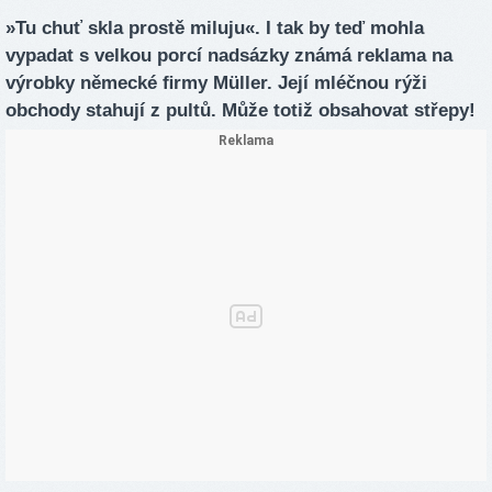
»Tu chuť skla prostě miluju«. I tak by teď mohla
vypadat s velkou porcí nadsázky známá reklama na
výrobky německé ﬁrmy Müller. Její mléčnou rýži
obchody stahují z pultů. Může totiž obsahovat střepy!