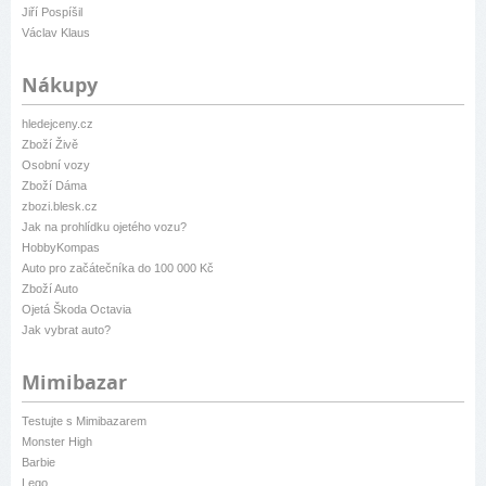
Jiří Pospíšil
Václav Klaus
Nákupy
hledejceny.cz
Zboží Živě
Osobní vozy
Zboží Dáma
zbozi.blesk.cz
Jak na prohlídku ojetého vozu?
HobbyKompas
Auto pro začátečníka do 100 000 Kč
Zboží Auto
Ojetá Škoda Octavia
Jak vybrat auto?
Mimibazar
Testujte s Mimibazarem
Monster High
Barbie
Lego