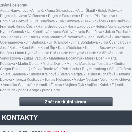
Známé celebrity
Agáta Hanychová
•
Anna K.
•
Anna Slováčková
•
Artur Štaidl
•
Bolek Polívka
•
Dagmar Havlová-Veškrnová
•
Dagmar Patrasová
•
Daniela Písařovicová
•
Dominika Gottová
•
Eva Burešová
•
Eva Samková
•
Felix Slováček
•
Filip Blažek
•
František Ringo Čech
•
Hana Gregorová
•
Hana Zagorová
•
Helena Vondráčková
•
Hynek Čermák
•
Iva Kubelková
•
Ivana Gottová
•
Iveta Bartošová
•
Jakub Prachař
•
Jan Čenský
•
Jan Kraus
•
Jana Adamcová Nováková
•
Jana Boušková
•
Jaroslava
Obermaierová
•
Jiří Bartoška
•
Jiří Krampol
•
Jiřina Bohdalová
•
Jitka Čvančarová
•
Josef Kokta
•
Karel Gott
•
Karel Šíp
•
Kate Middleton
•
Kateřina Brožová
•
Libor
Bouček
•
Linda Rybová
•
Lucie Bílá
•
Lucie Borhyová
•
Lucie Šafářová
•
Lucie
Vondráčková
•
Lukáš Vaculík
•
Mahulena Bočanová
•
Marek Eben
•
Marta
Kubišová
•
Martin Dejdar
•
Michal David
•
Monika Marešová-Poslušná
•
Ondřej
Gregor Brzobohatý
•
Pavla Tomicová
•
Petr Janda
•
Rey Koranteng
•
Sára Affašová
•
Sara Sandeva
•
Simona Krainová
•
Štefan Margita
•
Taťána Kuchařová
•
Tatiana
Dyková
•
Tereza Kostková
•
Tomáš Plekanec
•
Václav Neckář
•
Veronika Arichteva
•
Veronika Gajerová
•
Veronika Žilková
•
Vojtěch Dyk
•
Vojtěch Kotek
•
Zdeněk
Pohlreich
•
princ George
•
princ Harry
Zpět na titulní stranu
KONTAKTY