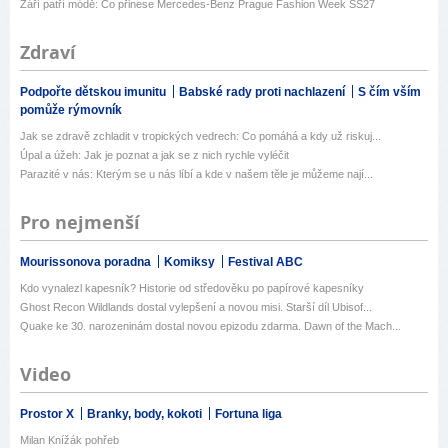
Září patří módě: Co přinese Mercedes-Benz Prague Fashion Week SS27
Zdraví
Podpořte dětskou imunitu
Babské rady proti nachlazení
S čím vším
pomůže rýmovník
Jak se zdravě zchladit v tropických vedrech: Co pomáhá a kdy už riskuj...
Úpal a úžeh: Jak je poznat a jak se z nich rychle vyléčit
Parazité v nás: Kterým se u nás líbí a kde v našem těle je můžeme nají...
Pro nejmenší
Mourissonova poradna
Komiksy
Festival ABC
Kdo vynalezl kapesník? Historie od středověku po papírové kapesníky
Ghost Recon Wildlands dostal vylepšení a novou misi. Starší díl Ubisof...
Quake ke 30. narozeninám dostal novou epizodu zdarma. Dawn of the Mach...
Video
Prostor X
Branky, body, kokoti
Fortuna liga
Milan Knížák pohřeb