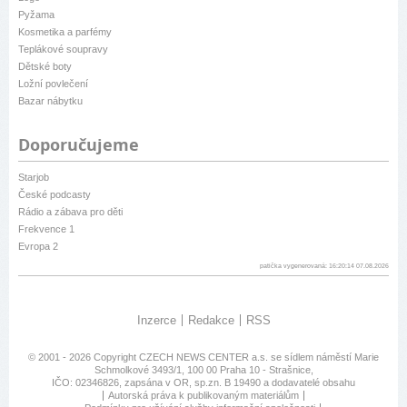
Pyžama
Kosmetika a parfémy
Teplákové soupravy
Dětské boty
Ložní povlečení
Bazar nábytku
Doporučujeme
Starjob
České podcasty
Rádio a zábava pro děti
Frekvence 1
Evropa 2
patička vygenerovaná: 16:20:14 07.08.2026
Inzerce
Redakce
RSS
© 2001 - 2026 Copyright
CZECH NEWS CENTER a.s.
se sídlem náměstí Marie
Schmolkové 3493/1, 100 00 Praha 10 - Strašnice,
IČO: 02346826, zapsána v OR, sp.zn. B 19490 a dodavatelé obsahu
Autorská práva k publikovaným materiálům