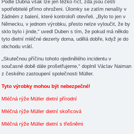
Podle Dubna však lze jen těžko říct, zda jsou čeští
spotřebitelé přímo ohroženi. Úlomky se zatím nenašly v
žádném z balení, které kontroloři otevřeli. „Bylo to jen v
Německu, v jednom výrobku, přesto nelze vyloučit, že by
sklo bylo i jinde,“ uvedl Duben s tím, že pokud má někdo
tyto dietní mléčné dezerty doma, udělá dobře, když je do
obchodu vrátí.
„Skutečnou příčinu tohoto ojedinělého incidentu v
současné době dále prošetřujeme,“ doplnil Václav Naiman
z českého zastoupení společnosti Müller.
Tyto výrobky mohou být nebezpečné!
Mléčná rýže Müller dietní přírodní
Mléčná rýže Müller dietní skořicová
Mléčná rýže Müller dietní s třešněmi