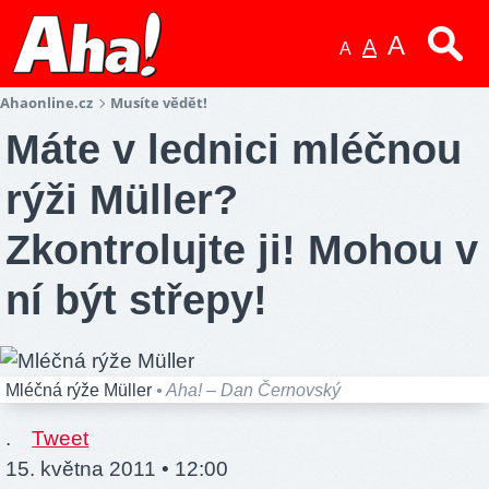
A
A
A
Ahaonline.cz
Musíte vědět!
Máte v lednici mléčnou
rýži Müller?
Zkontrolujte ji! Mohou v
ní být střepy!
Mléčná rýže Müller
• Aha! – Dan Černovský
.
Tweet
15. května 2011 • 12:00