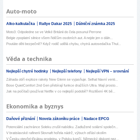
Auto-moto
Alko-kalkulačka
Rallye Dakar 2025
Dálniční známka 2025
Moto3: Odpoledne se ve Velké Británii do čela posunul Perrone
Belgie zpoplatní silnice všem řidičům osobních aut. A nejde jen o dáln...
Poutáte děti bezpečně? Když rodič udělá chybu, chytrá autosedačka Thul...
Věda a technika
Nejlepší chytré hodinky
Nejlepší telefony
Nejlepší VPN – srovnání
Záhada obří exploze rakety New Glenn se vyjasňuje. Selhal hlavní venti...
Bose QuietComfort 2nd Gen přebírají funkce dražších Ultra. Mají prosto...
Jak na počítači používat Netflix v co nejlepší podobě? Rozlišení 4K bě...
Ekonomika a byznys
Daňové přiznání
Novela zákoníku práce
Nadace EPCG
Potenciální zachránce Soleku zrušil nabídku. Zadlužené solární společn...
V bratislavské rafinerii Slovnaft hořela nádrž, výbuch otřásl okolím
V Česku otevřel třicátou prodejnu, v Polsku končí. Německý diskont nez...