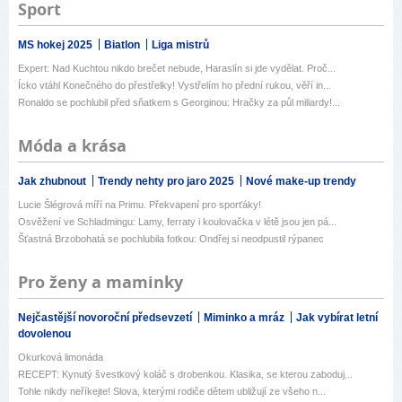
Sport
MS hokej 2025
Biatlon
Liga mistrů
Expert: Nad Kuchtou nikdo brečet nebude, Haraslín si jde vydělat. Proč...
Ícko vtáhl Konečného do přestřelky! Vystřelím ho přední rukou, věří in...
Ronaldo se pochlubil před sňatkem s Georginou: Hračky za půl miliardy!...
Móda a krása
Jak zhubnout
Trendy nehty pro jaro 2025
Nové make-up trendy
Lucie Šlégrová míří na Primu. Překvapení pro sporťáky!
Osvěžení ve Schladmingu: Lamy, ferraty i koulovačka v létě jsou jen pá...
Šťastná Brzobohatá se pochlubila fotkou: Ondřej si neodpustil rýpanec
Pro ženy a maminky
Nejčastější novoroční předsevzetí
Miminko a mráz
Jak vybírat letní
dovolenou
Okurková limonáda
RECEPT: Kynutý švestkový koláč s drobenkou. Klasika, se kterou zaboduj...
Tohle nikdy neříkejte! Slova, kterými rodiče dětem ubližují ze všeho n...