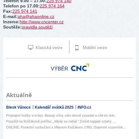
Telefon 9.00 – 17.00
:
225 974 140
Telefon po 17.00
:
225 974 164
Fax
:
225 974 141
E-mail
:
aha@ahaonline.cz
Inzerce
:
http://www.cncenter.cz
Soutěže
:
pravidla soutěží
Klasická verze
Mobilní verze
VÝBĚR
Aktuálně
Blesk Vánoce
Kalendář svátků 2025
INFO.cz
Propojení hudby a krásy. Beauty zóny vám dovolí vypadat a cítit se dob...
Pospíšil na Knížákově pohřbu: „Nikdy se nebál.“ Zmínil napjaté vztahy ...
ONLINE: Poslední rozloučení s Milanem Knížákem (†86): Dojemné vzpomínk...