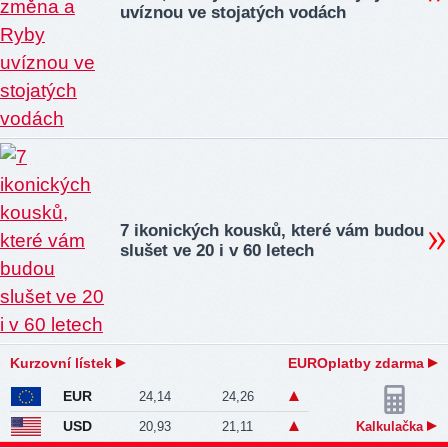
uvíznou ve stojatých vodách
7 ikonických kousků, které vám budou
slušet ve 20 i v 60 letech
Kurzovní lístek
EUROplatby zdarma
EUR
24,14
24,26
USD
20,93
21,11
Kalkulačka