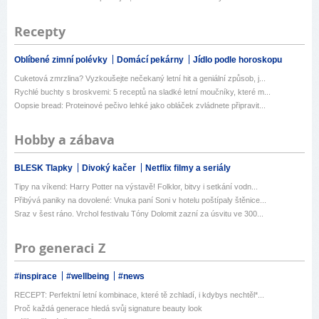
Recepty
Oblíbené zimní polévky
Domácí pekárny
Jídlo podle horoskopu
Cuketová zmrzlina? Vyzkoušejte nečekaný letní hit a geniální způsob, j...
Rychlé buchty s broskvemi: 5 receptů na sladké letní moučníky, které m...
Oopsie bread: Proteinové pečivo lehké jako obláček zvládnete připravit...
Hobby a zábava
BLESK Tlapky
Divoký kačer
Netflix filmy a seriály
Tipy na víkend: Harry Potter na výstavě! Folklor, bitvy i setkání vodn...
Přibývá paniky na dovolené: Vnuka paní Soni v hotelu poštípaly štěnice...
Sraz v šest ráno. Vrchol festivalu Tóny Dolomit zazní za úsvitu ve 300...
Pro generaci Z
#inspirace
#wellbeing
#news
RECEPT: Perfektní letní kombinace, které tě zchladí, i kdybys nechtěl*...
Proč každá generace hledá svůj signature beauty look