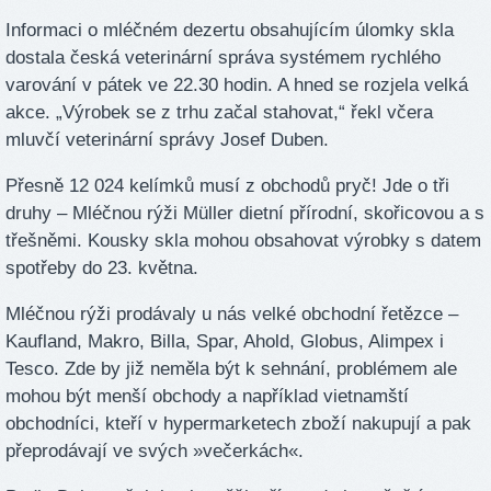
Informaci o mléčném dezertu obsahujícím úlomky skla
dostala česká veterinární správa systémem rychlého
varování v pátek ve 22.30 hodin. A hned se rozjela velká
akce. „Výrobek se z trhu začal stahovat,“ řekl včera
mluvčí veterinární správy Josef Duben.
Přesně 12 024 kelímků musí z obchodů pryč! Jde o tři
druhy – Mléčnou rýži Müller dietní přírodní, skořicovou a s
třešněmi. Kousky skla mohou obsahovat výrobky s datem
spotřeby do 23. května.
Mléčnou rýži prodávaly u nás velké obchodní řetězce –
Kaufland, Makro, Billa, Spar, Ahold, Globus, Alimpex i
Tesco. Zde by již neměla být k sehnání, problémem ale
mohou být menší obchody a například vietnamští
obchodníci, kteří v hypermarketech zboží nakupují a pak
přeprodávají ve svých »večerkách«.