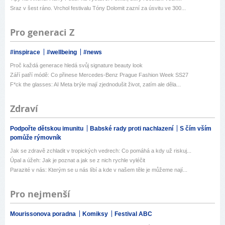
Sraz v šest ráno. Vrchol festivalu Tóny Dolomit zazní za úsvitu ve 300...
Pro generaci Z
#inspirace
#wellbeing
#news
Proč každá generace hledá svůj signature beauty look
Září patří módě: Co přinese Mercedes-Benz Prague Fashion Week SS27
F*ck the glasses: AI Meta brýle mají zjednodušit život, zatím ale děla...
Zdraví
Podpořte dětskou imunitu
Babské rady proti nachlazení
S čím vším
pomůže rýmovník
Jak se zdravě zchladit v tropických vedrech: Co pomáhá a kdy už riskuj...
Úpal a úžeh: Jak je poznat a jak se z nich rychle vyléčit
Parazité v nás: Kterým se u nás líbí a kde v našem těle je můžeme nají...
Pro nejmenší
Mourissonova poradna
Komiksy
Festival ABC