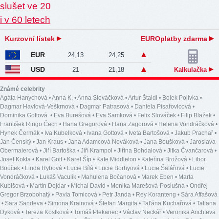
Kurzovní lístek
EUROplatby zdarma
EUR
24,13
24,25
USD
21
21,18
Kalkulačka
Známé celebrity
Agáta Hanychová
•
Anna K.
•
Anna Slováčková
•
Artur Štaidl
•
Bolek Polívka
•
Dagmar Havlová-Veškrnová
•
Dagmar Patrasová
•
Daniela Písařovicová
•
Dominika Gottová
•
Eva Burešová
•
Eva Samková
•
Felix Slováček
•
Filip Blažek
•
František Ringo Čech
•
Hana Gregorová
•
Hana Zagorová
•
Helena Vondráčková
•
Hynek Čermák
•
Iva Kubelková
•
Ivana Gottová
•
Iveta Bartošová
•
Jakub Prachař
•
Jan Čenský
•
Jan Kraus
•
Jana Adamcová Nováková
•
Jana Boušková
•
Jaroslava
Obermaierová
•
Jiří Bartoška
•
Jiří Krampol
•
Jiřina Bohdalová
•
Jitka Čvančarová
•
Josef Kokta
•
Karel Gott
•
Karel Šíp
•
Kate Middleton
•
Kateřina Brožová
•
Libor
Bouček
•
Linda Rybová
•
Lucie Bílá
•
Lucie Borhyová
•
Lucie Šafářová
•
Lucie
Vondráčková
•
Lukáš Vaculík
•
Mahulena Bočanová
•
Marek Eben
•
Marta
Kubišová
•
Martin Dejdar
•
Michal David
•
Monika Marešová-Poslušná
•
Ondřej
Gregor Brzobohatý
•
Pavla Tomicová
•
Petr Janda
•
Rey Koranteng
•
Sára Affašová
•
Sara Sandeva
•
Simona Krainová
•
Štefan Margita
•
Taťána Kuchařová
•
Tatiana
Dyková
•
Tereza Kostková
•
Tomáš Plekanec
•
Václav Neckář
•
Veronika Arichteva