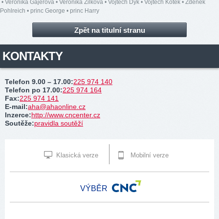
•
Veronika Gajerová
•
Veronika Žilková
•
Vojtěch Dyk
•
Vojtěch Kotek
•
Zdeněk
Pohlreich
•
princ George
•
princ Harry
Zpět na titulní stranu
KONTAKTY
Telefon 9.00 – 17.00
:
225 974 140
Telefon po 17.00
:
225 974 164
Fax
:
225 974 141
E-mail
:
aha@ahaonline.cz
Inzerce
:
http://www.cncenter.cz
Soutěže
:
pravidla soutěží
Klasická verze
Mobilní verze
VÝBĚR