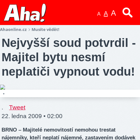
A
A
A
Ahaonline.cz
Musíte vědět!
Nejvyšší soud potvrdil -
Majitel bytu nesmí
neplatiči vypnout vodu!
•
.
Tweet
22. ledna 2009 • 02:00
BRNO – Majitelé nemovitostí nemohou trestat
nájemníky, kteří neplatí nájemné, zastavením dodávek