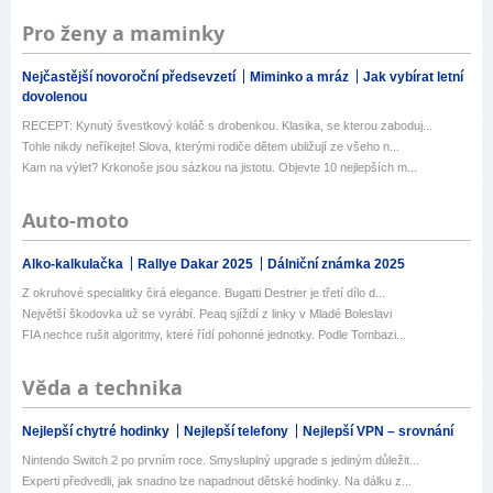
Pro ženy a maminky
Nejčastější novoroční předsevzetí
Miminko a mráz
Jak vybírat letní
dovolenou
RECEPT: Kynutý švestkový koláč s drobenkou. Klasika, se kterou zaboduj...
Tohle nikdy neříkejte! Slova, kterými rodiče dětem ubližují ze všeho n...
Kam na výlet? Krkonoše jsou sázkou na jistotu. Objevte 10 nejlepších m...
Auto-moto
Alko-kalkulačka
Rallye Dakar 2025
Dálniční známka 2025
Z okruhové specialitky čirá elegance. Bugatti Destrier je třetí dílo d...
Největší škodovka už se vyrábí. Peaq sjíždí z linky v Mladé Boleslavi
FIA nechce rušit algoritmy, které řídí pohonné jednotky. Podle Tombazi...
Věda a technika
Nejlepší chytré hodinky
Nejlepší telefony
Nejlepší VPN – srovnání
Nintendo Switch 2 po prvním roce. Smysluplný upgrade s jediným důležit...
Experti předvedli, jak snadno lze napadnout dětské hodinky. Na dálku z...