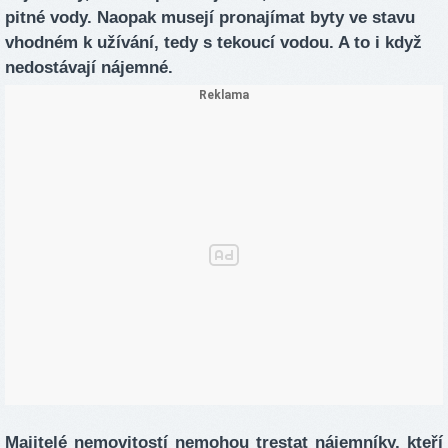
pitné vody. Naopak musejí pronajímat byty ve stavu
vhodném k užívání, tedy s tekoucí vodou. A to i když
nedostávají nájemné.
Majitelé nemovitostí nemohou trestat nájemníky, kteří