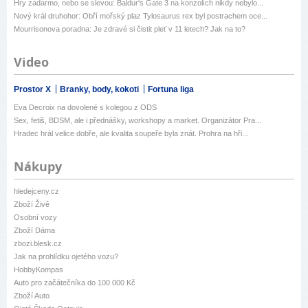
Hry zadarmo, nebo se slevou: Baldur's Gate 3 na konzolích nikdy nebylo...
Nový král druhohor: Obří mořský plaz Tylosaurus rex byl postrachem oce...
Mourrisonova poradna: Je zdravé si čistit pleť v 11 letech? Jak na to?
Video
Prostor X
Branky, body, kokoti
Fortuna liga
Eva Decroix na dovolené s kolegou z ODS
Sex, fetiš, BDSM, ale i přednášky, workshopy a market. Organizátor Pra...
Hradec hrál velice dobře, ale kvalita soupeře byla znát. Prohra na hři...
Nákupy
hledejceny.cz
Zboží Živě
Osobní vozy
Zboží Dáma
zbozi.blesk.cz
Jak na prohlídku ojetého vozu?
HobbyKompas
Auto pro začátečníka do 100 000 Kč
Zboží Auto