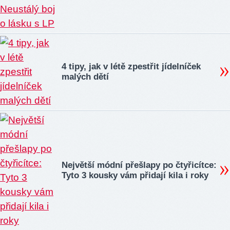
4 tipy, jak v létě zpestřit jídelníček
malých dětí
Největší módní přešlapy po čtyřicítce:
Tyto 3 kousky vám přidají kila i roky