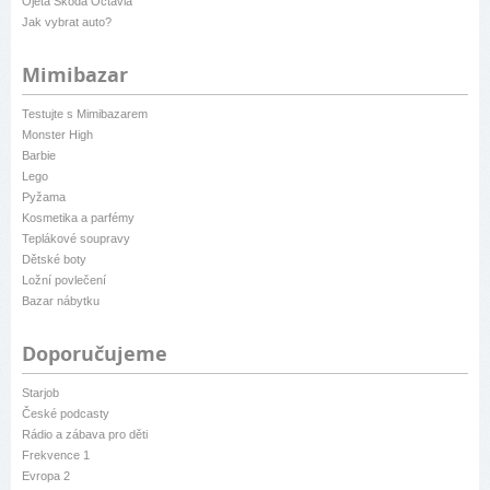
Ojetá Škoda Octavia
Jak vybrat auto?
Mimibazar
Testujte s Mimibazarem
Monster High
Barbie
Lego
Pyžama
Kosmetika a parfémy
Teplákové soupravy
Dětské boty
Ložní povlečení
Bazar nábytku
Doporučujeme
Starjob
České podcasty
Rádio a zábava pro děti
Frekvence 1
Evropa 2