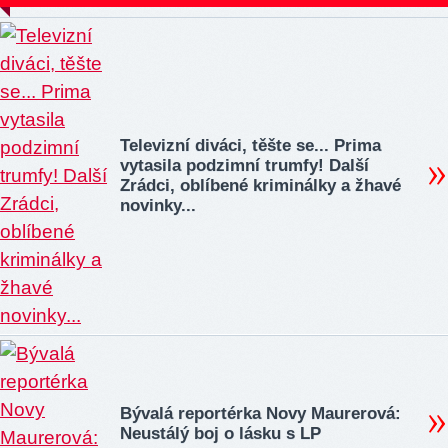
Televizní diváci, těšte se... Prima
vytasila podzimní trumfy! Další
Zrádci, oblíbené kriminálky a žhavé
novinky...
Bývalá reportérka Novy Maurerová:
Neustálý boj o lásku s LP