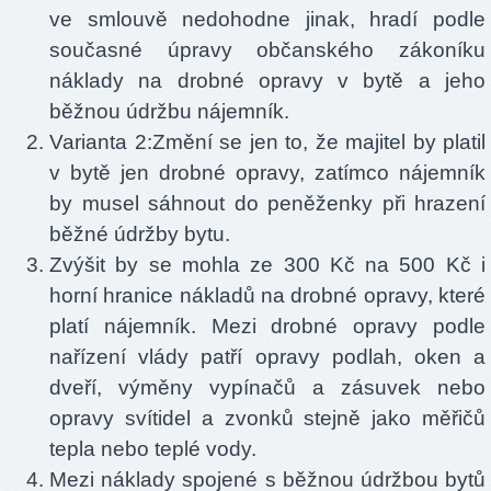
ve smlouvě nedohodne jinak, hradí podle
současné úpravy občanského zákoníku
náklady na drobné opravy v bytě a jeho
běžnou údržbu nájemník.
Varianta 2:Změní se jen to, že majitel by platil
v bytě jen drobné opravy, zatímco nájemník
by musel sáhnout do peněženky při hrazení
běžné údržby bytu.
Zvýšit by se mohla ze 300 Kč na 500 Kč i
horní hranice nákladů na drobné opravy, které
platí nájemník. Mezi drobné opravy podle
nařízení vlády patří opravy podlah, oken a
dveří, výměny vypínačů a zásuvek nebo
opravy svítidel a zvonků stejně jako měřičů
tepla nebo teplé vody.
Mezi náklady spojené s běžnou údržbou bytů