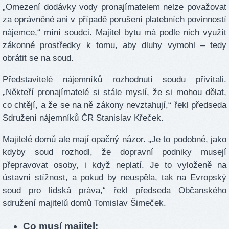
„Omezení dodávky vody pronajímatelem nelze považovat
za oprávněné ani v případě porušení platebních povinností
nájemce,“ míní soudci. Majitel bytu má podle nich využít
zákonné prostředky k tomu, aby dluhy vymohl – tedy
obrátit se na soud.
Představitelé nájemníků rozhodnutí soudu přivítali.
„Někteří pronajímatelé si stále myslí, že si mohou dělat,
co chtějí, a že se na ně zákony nevztahují,“ řekl předseda
Sdružení nájemníků ČR Stanislav Křeček.
Majitelé domů ale mají opačný názor. „Je to podobné, jako
kdyby soud rozhodl, že dopravní podniky musejí
přepravovat osoby, i když neplatí. Je to vyloženě na
ústavní stížnost, a pokud by neuspěla, tak na Evropský
soud pro lidská práva,“ řekl předseda Občanského
sdružení majitelů domů Tomislav Šimeček.
Co musí majitel: