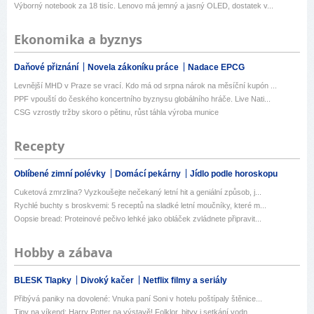
Výborný notebook za 18 tisíc. Lenovo má jemný a jasný OLED, dostatek v...
Ekonomika a byznys
Daňové přiznání
Novela zákoníku práce
Nadace EPCG
Levnější MHD v Praze se vrací. Kdo má od srpna nárok na měsíční kupón ...
PPF vpouští do českého koncertního byznysu globálního hráče. Live Nati...
CSG vzrostly tržby skoro o pětinu, růst táhla výroba munice
Recepty
Oblíbené zimní polévky
Domácí pekárny
Jídlo podle horoskopu
Cuketová zmrzlina? Vyzkoušejte nečekaný letní hit a geniální způsob, j...
Rychlé buchty s broskvemi: 5 receptů na sladké letní moučníky, které m...
Oopsie bread: Proteinové pečivo lehké jako obláček zvládnete připravit...
Hobby a zábava
BLESK Tlapky
Divoký kačer
Netflix filmy a seriály
Přibývá paniky na dovolené: Vnuka paní Soni v hotelu poštípaly štěnice...
Tipy na víkend: Harry Potter na výstavě! Folklor, bitvy i setkání vodn...