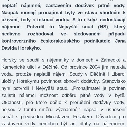
neplatí nájemné, zastavením dodávek pitné vody.
Naopak musejí pronajímat byty ve stavu vhodném k
užívání, tedy s tekoucí vodou. A to i když nedostávají
nájemné. Potvrdil to Nejvyšší soud (NS), který
nedávno rozhodoval ve sledovaném případu
kontroverzního českorakouského podnikatele Jana
Davida Horskyho.
Horsky se soudil s nájemníky v domech v Zámecké a
Kamenické ulici v Děčíně. Od prosince 2004 jim netekla
voda, protože neplatili nájem. Soudy v Děčíně i Liberci
uložily Horskymu povinnost obnovit dodávky. Stanovisko
nyní potvrdil i Nejvyšší soud. „Pronajímatel je povinen
zajistit nájemci možnost odběru pitné vody v bytě.
Okolnosti, pro které došlo k přerušení dodávky vody,
nejsou v tomto směru významné,“ napsal v usnesení
senát s předsedou Miroslavem Ferákem. Důvodem pro
zastavení vody nemohou být ani dluhy na nájemném.