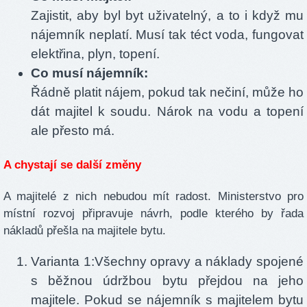
Zajistit, aby byl byt uživatelný, a to i když mu
nájemník neplatí. Musí tak téct voda, fungovat
elektřina, plyn, topení.
Co musí nájemník:
Řádně platit nájem, pokud tak nečiní, může ho
dát majitel k soudu. Nárok na vodu a topení
ale přesto má.
A chystají se další změny
A majitelé z nich nebudou mít radost. Ministerstvo pro
místní rozvoj připravuje návrh, podle kterého by řada
nákladů přešla na majitele bytu.
Varianta 1:Všechny opravy a náklady spojené
s běžnou údržbou bytu přejdou na jeho
majitele. Pokud se nájemník s majitelem bytu