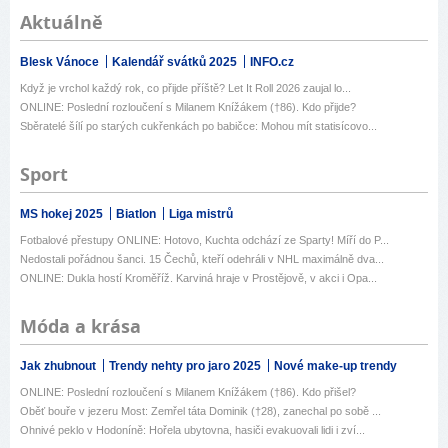
Aktuálně
Blesk Vánoce
Kalendář svátků 2025
INFO.cz
Když je vrchol každý rok, co přijde příště? Let It Roll 2026 zaujal lo...
ONLINE: Poslední rozloučení s Milanem Knížákem (†86). Kdo přijde?
Sběratelé šílí po starých cukřenkách po babičce: Mohou mít statisícovo...
Sport
MS hokej 2025
Biatlon
Liga mistrů
Fotbalové přestupy ONLINE: Hotovo, Kuchta odchází ze Sparty! Míří do P...
Nedostali pořádnou šanci. 15 Čechů, kteří odehráli v NHL maximálně dva...
ONLINE: Dukla hostí Kroměříž. Karviná hraje v Prostějově, v akci i Opa...
Móda a krása
Jak zhubnout
Trendy nehty pro jaro 2025
Nové make-up trendy
ONLINE: Poslední rozloučení s Milanem Knížákem (†86). Kdo přišel?
Oběť bouře v jezeru Most: Zemřel táta Dominik (†28), zanechal po sobě ...
Ohnivé peklo v Hodoníně: Hořela ubytovna, hasiči evakuovali lidi i zví...