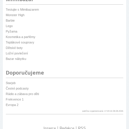
Testujte s Mimibazarem
Monster High
Barbie
Lego
Pyžama
Kosmetika a parfémy
Teplákové soupravy
Dětské boty
Ložní povlečení
Bazar nábytku
Doporučujeme
Starjob
České podcasty
Rádio a zábava pro děti
Frekvence 1
Evropa 2
patička vygenerovaná: 17:20:16 08.08.2026
Inzerce
Redakce
RSS