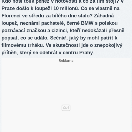
Kdo nosí tolik peněz v hotovosti a co za tím stojí? V
Praze došlo k loupeži 10 milionů. Co se vlastně na
Florenci ve středu za bílého dne stalo? Záhadná
loupež, neznámí pachatelé, černé BMW s polskou
poznávací značkou a cizinci, kteří nedokázali přesně
popsat, co se událo. Scénář, jaký by mohl patřit k
filmovému trháku. Ve skutečnosti jde o znepokojivý
příběh, který se odehrál v centru Prahy.