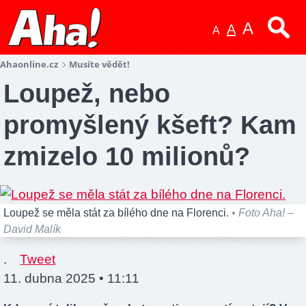
A
A
A
Ahaonline.cz
Musíte vědět!
Loupež, nebo
promyšlený kšeft? Kam
zmizelo 10 milionů?
Loupež se měla stát za bílého dne na Florenci.
• Foto Aha! –
David Malík
.
Tweet
11. dubna 2025 • 11:11