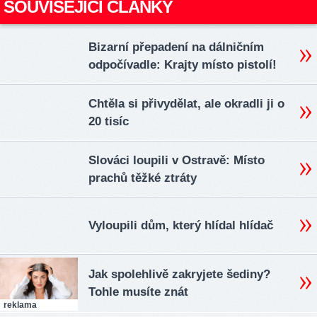
SOUVISEJÍCÍ ČLÁNKY
Bizarní přepadení na dálničním
odpočívadle: Krajty místo pistolí!
Chtěla si přivydělat, ale okradli ji o
20 tisíc
Slováci loupili v Ostravě: Místo
prachů těžké ztráty
Vyloupili dům, který hlídal hlídač
Jak spolehlivě zakryjete šediny?
Tohle musíte znát
reklama