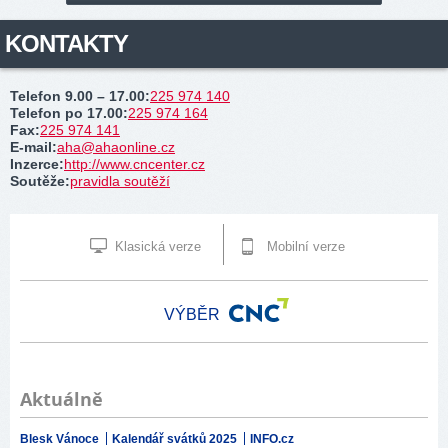
KONTAKTY
Telefon 9.00 – 17.00
:
225 974 140
Telefon po 17.00
:
225 974 164
Fax
:
225 974 141
E-mail
:
aha@ahaonline.cz
Inzerce
:
http://www.cncenter.cz
Soutěže
:
pravidla soutěží
Klasická verze
Mobilní verze
VÝBĚR
Aktuálně
Blesk Vánoce
Kalendář svátků 2025
INFO.cz