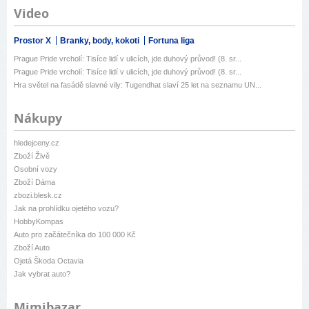
Video
Prostor X
Branky, body, kokoti
Fortuna liga
Prague Pride vrcholí: Tisíce lidí v ulicích, jde duhový průvod! (8. sr...
Prague Pride vrcholí: Tisíce lidí v ulicích, jde duhový průvod! (8. sr...
Hra světel na fasádě slavné vily: Tugendhat slaví 25 let na seznamu UN...
Nákupy
hledejceny.cz
Zboží Živě
Osobní vozy
Zboží Dáma
zbozi.blesk.cz
Jak na prohlídku ojetého vozu?
HobbyKompas
Auto pro začátečníka do 100 000 Kč
Zboží Auto
Ojetá Škoda Octavia
Jak vybrat auto?
Mimibazar