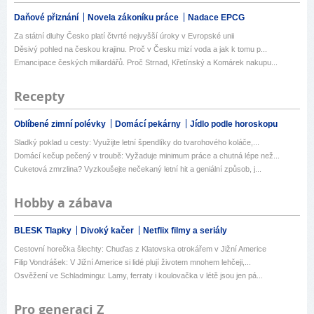
Daňové přiznání
Novela zákoníku práce
Nadace EPCG
Za státní dluhy Česko platí čtvrté nejvyšší úroky v Evropské unii
Děsivý pohled na českou krajinu. Proč v Česku mizí voda a jak k tomu p...
Emancipace českých miliardářů. Proč Strnad, Křetínský a Komárek nakupu...
Recepty
Oblíbené zimní polévky
Domácí pekárny
Jídlo podle horoskopu
Sladký poklad u cesty: Využijte letní špendlíky do tvarohového koláče,...
Domácí kečup pečený v troubě: Vyžaduje minimum práce a chutná lépe než...
Cuketová zmrzlina? Vyzkoušejte nečekaný letní hit a geniální způsob, j...
Hobby a zábava
BLESK Tlapky
Divoký kačer
Netflix filmy a seriály
Cestovní horečka šlechty: Chuďas z Klatovska otrokářem v Jižní Americe
Filip Vondrášek: V Jižní Americe si lidé plují životem mnohem lehčeji,...
Osvěžení ve Schladmingu: Lamy, ferraty i koulovačka v létě jsou jen pá...
Pro generaci Z