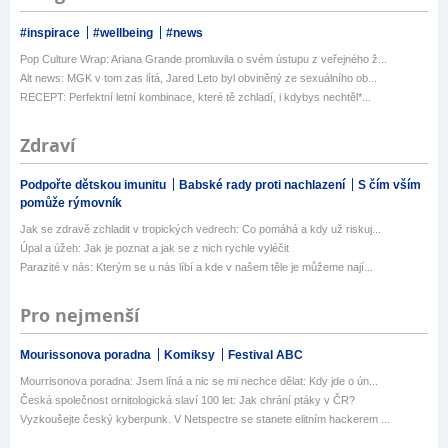
#inspirace
#wellbeing
#news
Pop Culture Wrap: Ariana Grande promluvila o svém ústupu z veřejného ž...
Alt news: MGK v tom zas lítá, Jared Leto byl obviněný ze sexuálního ob...
RECEPT: Perfektní letní kombinace, které tě zchladí, i kdybys nechtěl*...
Zdraví
Podpořte dětskou imunitu
Babské rady proti nachlazení
S čím vším
pomůže rýmovník
Jak se zdravě zchladit v tropických vedrech: Co pomáhá a kdy už riskuj...
Úpal a úžeh: Jak je poznat a jak se z nich rychle vyléčit
Parazité v nás: Kterým se u nás líbí a kde v našem těle je můžeme nají...
Pro nejmenší
Mourissonova poradna
Komiksy
Festival ABC
Mourrisonova poradna: Jsem líná a nic se mi nechce dělat: Kdy jde o ún...
Česká společnost ornitologická slaví 100 let: Jak chrání ptáky v ČR?
Vyzkoušejte český kyberpunk. V Netspectre se stanete elitním hackerem ...