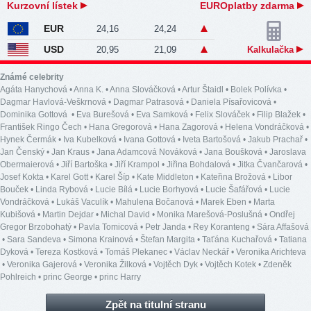
Kurzovní lístek
EUROplatby zdarma
EUR
24,16
24,24
USD
20,95
21,09
Kalkulačka
Známé celebrity
Agáta Hanychová
•
Anna K.
•
Anna Slováčková
•
Artur Štaidl
•
Bolek Polívka
•
Dagmar Havlová-Veškrnová
•
Dagmar Patrasová
•
Daniela Písařovicová
•
Dominika Gottová
•
Eva Burešová
•
Eva Samková
•
Felix Slováček
•
Filip Blažek
•
František Ringo Čech
•
Hana Gregorová
•
Hana Zagorová
•
Helena Vondráčková
•
Hynek Čermák
•
Iva Kubelková
•
Ivana Gottová
•
Iveta Bartošová
•
Jakub Prachař
•
Jan Čenský
•
Jan Kraus
•
Jana Adamcová Nováková
•
Jana Boušková
•
Jaroslava
Obermaierová
•
Jiří Bartoška
•
Jiří Krampol
•
Jiřina Bohdalová
•
Jitka Čvančarová
•
Josef Kokta
•
Karel Gott
•
Karel Šíp
•
Kate Middleton
•
Kateřina Brožová
•
Libor
Bouček
•
Linda Rybová
•
Lucie Bílá
•
Lucie Borhyová
•
Lucie Šafářová
•
Lucie
Vondráčková
•
Lukáš Vaculík
•
Mahulena Bočanová
•
Marek Eben
•
Marta
Kubišová
•
Martin Dejdar
•
Michal David
•
Monika Marešová-Poslušná
•
Ondřej
Gregor Brzobohatý
•
Pavla Tomicová
•
Petr Janda
•
Rey Koranteng
•
Sára Affašová
•
Sara Sandeva
•
Simona Krainová
•
Štefan Margita
•
Taťána Kuchařová
•
Tatiana
Dyková
•
Tereza Kostková
•
Tomáš Plekanec
•
Václav Neckář
•
Veronika Arichteva
•
Veronika Gajerová
•
Veronika Žilková
•
Vojtěch Dyk
•
Vojtěch Kotek
•
Zdeněk
Pohlreich
•
princ George
•
princ Harry
Zpět na titulní stranu