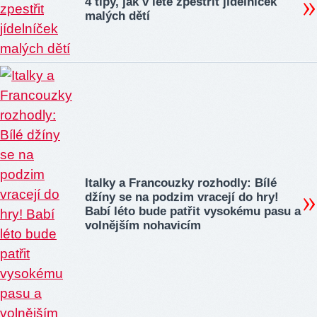
4 tipy, jak v létě zpestřit jídelníček
malých dětí
Italky a Francouzky rozhodly: Bílé
džíny se na podzim vracejí do hry!
Babí léto bude patřit vysokému pasu a
volnějším nohavicím