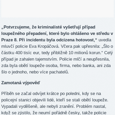
„Potvrzujeme, že kriminalisté vyšetřují případ
loupežného přepadení, které bylo ohlášeno ve středu v
Praze 8. Při incidentu byla odcizena hotovost,“
uvedla
mluvčí policie Eva Kropáčová. Včera pak upřesnila: „Šlo o
částku 400 tisíc eur, tedy přibližně 10 milionů korun.“ Celý
případ je zahalen tajemstvím. Policie mlčí a neupřesnila,
zda byla obětí loupeže osoba, firma, nebo banka, ani zda
šlo o jednoho, nebo více pachatelů.
Zamotaná výpověď
Příběh se začal odvíjet krátce po poledni, kdy se na
policejní stanici objevili lidé, kteří se stali obětí loupeže.
Vypadali vyděšeně, ale nebyli zranění. Problém nastal,
když se zjistilo, že neumí pořádně česky, takže policie