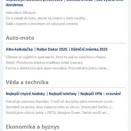
dovolenou
video Alena Mihulová
Co si zabalit do kufru, abyste na (nejen) u moře zazářily...
Salát s koprem a dresinkem ze zakysané smetany
Auto-moto
Alko-kalkulačka
Rallye Dakar 2025
Dálniční známka 2025
Câmara se vyjádřil ke spekulacím, které ho pojí se sedačkou u Haasu
Moto2: Přerušenou britskou kvalifikaci ovládl Guevara
Ford to s elektrickým pick-upem nevzdává. Prozradil jeho jméno i atrak...
Věda a technika
Nejlepší chytré hodinky
Nejlepší telefony
Nejlepší VPN – srovnání
Pokračuje záchrana Starshipu. V moři už dva týdny plave monstrum vysok...
Normálně za peníze, dnes zadarmo nebo se slevou: Univerzální čtečka, c...
Vytiskli jsme vítězný pohár z PETG Ultraglow Green. Takhle nezáří ani ...
Ekonomika a byznys