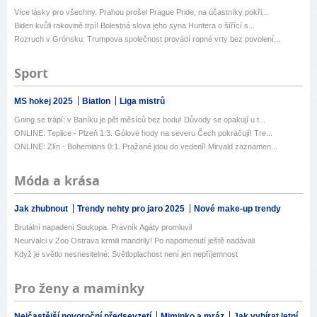
Více lásky pro všechny. Prahou prošel Prague Pride, na účastníky pokři...
Biden kvůli rakovině trpí! Bolestná slova jeho syna Huntera o šířící s...
Rozruch v Grónsku: Trumpova společnost provádí ropné vrty bez povolení...
Sport
MS hokej 2025
Biatlon
Liga mistrů
Gning se trápí: v Baníku je pět měsíců bez bodu! Důvody se opakují u t...
ONLINE: Teplice - Plzeň 1:3. Gólové hody na severu Čech pokračují! Tre...
ONLINE: Zlín - Bohemians 0:1. Pražané jdou do vedení! Mirvald zaznamen...
Móda a krása
Jak zhubnout
Trendy nehty pro jaro 2025
Nové make-up trendy
Brutální napadení Soukupa. Právník Agáty promluvil
Neurvalci v Zoo Ostrava krmili mandrily! Po napomenutí ještě nadávali
Když je světlo nesnesitelné: Světloplachost není jen nepříjemnost
Pro ženy a maminky
Nejčastější novoroční předsevzetí
Miminko a mráz
Jak vybírat letní