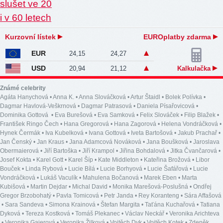
Kurzovní lístek
EUROplatby zdarma
EUR
24,15
24,27
USD
20,94
21,12
Kalkulačka
Známé celebrity
Agáta Hanychová
•
Anna K.
•
Anna Slováčková
•
Artur Štaidl
•
Bolek Polívka
•
Dagmar Havlová-Veškrnová
•
Dagmar Patrasová
•
Daniela Písařovicová
•
Dominika Gottová
•
Eva Burešová
•
Eva Samková
•
Felix Slováček
•
Filip Blažek
•
František Ringo Čech
•
Hana Gregorová
•
Hana Zagorová
•
Helena Vondráčková
•
Hynek Čermák
•
Iva Kubelková
•
Ivana Gottová
•
Iveta Bartošová
•
Jakub Prachař
•
Jan Čenský
•
Jan Kraus
•
Jana Adamcová Nováková
•
Jana Boušková
•
Jaroslava
Obermaierová
•
Jiří Bartoška
•
Jiří Krampol
•
Jiřina Bohdalová
•
Jitka Čvančarová
•
Josef Kokta
•
Karel Gott
•
Karel Šíp
•
Kate Middleton
•
Kateřina Brožová
•
Libor
Bouček
•
Linda Rybová
•
Lucie Bílá
•
Lucie Borhyová
•
Lucie Šafářová
•
Lucie
Vondráčková
•
Lukáš Vaculík
•
Mahulena Bočanová
•
Marek Eben
•
Marta
Kubišová
•
Martin Dejdar
•
Michal David
•
Monika Marešová-Poslušná
•
Ondřej
Gregor Brzobohatý
•
Pavla Tomicová
•
Petr Janda
•
Rey Koranteng
•
Sára Affašová
•
Sara Sandeva
•
Simona Krainová
•
Štefan Margita
•
Taťána Kuchařová
•
Tatiana
Dyková
•
Tereza Kostková
•
Tomáš Plekanec
•
Václav Neckář
•
Veronika Arichteva
•
Veronika Gajerová
•
Veronika Žilková
•
Vojtěch Dyk
•
Vojtěch Kotek
•
Zdeněk