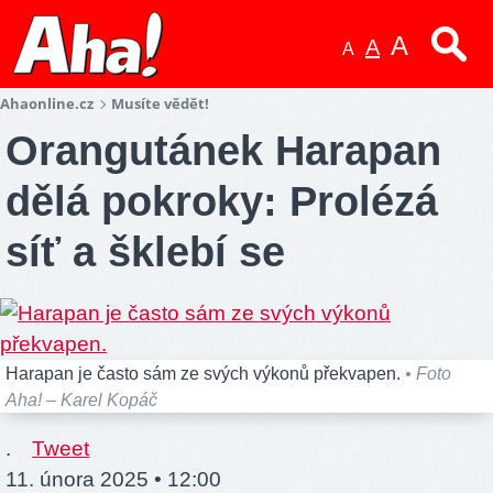
A
A
A
Ahaonline.cz
Musíte vědět!
Orangutánek Harapan
dělá pokroky: Prolézá
síť a šklebí se
Harapan je často sám ze svých výkonů překvapen.
• Foto
Aha! – Karel Kopáč
.
Tweet
11. února 2025 • 12:00