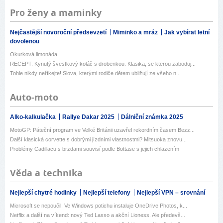
Pro ženy a maminky
Nejčastější novoroční předsevzetí
Miminko a mráz
Jak vybírat letní
dovolenou
Okurková limonáda
RECEPT: Kynutý švestkový koláč s drobenkou. Klasika, se kterou zaboduj...
Tohle nikdy neříkejte! Slova, kterými rodiče dětem ubližují ze všeho n...
Auto-moto
Alko-kalkulačka
Rallye Dakar 2025
Dálniční známka 2025
MotoGP: Páteční program ve Velké Británii uzavřel rekordním časem Bezz...
Další klasická corvette s dobrými jízdními vlastnostmi? Mitsuoka znovu...
Problémy Cadillacu s brzdami souvisí podle Bottase s jejich chlazením
Věda a technika
Nejlepší chytré hodinky
Nejlepší telefony
Nejlepší VPN – srovnání
Microsoft se nepoučil. Ve Windows potichu instaluje OneDrive Photos, k...
Netflix a další na víkend: nový Ted Lasso a akční Lioness. Ale předevš...