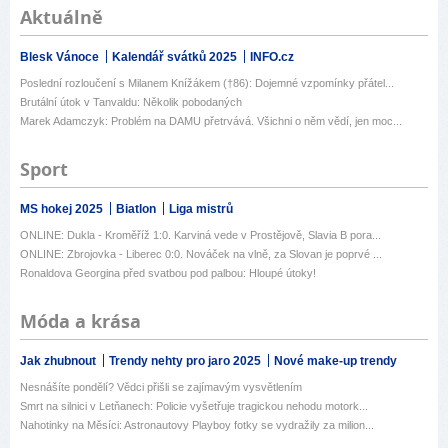
Aktuálně
Blesk Vánoce
Kalendář svátků 2025
INFO.cz
Poslední rozloučení s Milanem Knížákem (†86): Dojemné vzpomínky přátel...
Brutální útok v Tanvaldu: Několik pobodaných
Marek Adamczyk: Problém na DAMU přetrvává. Všichni o něm vědí, jen moc...
Sport
MS hokej 2025
Biatlon
Liga mistrů
ONLINE: Dukla - Kroměříž 1:0. Karviná vede v Prostějově, Slavia B pora...
ONLINE: Zbrojovka - Liberec 0:0. Nováček na vlně, za Slovan je poprvé ...
Ronaldova Georgina před svatbou pod palbou: Hloupé útoky!
Móda a krása
Jak zhubnout
Trendy nehty pro jaro 2025
Nové make-up trendy
Nesnášíte pondělí? Vědci přišli se zajímavým vysvětlením
Smrt na silnici v Letňanech: Policie vyšetřuje tragickou nehodu motork...
Nahotinky na Měsíci: Astronautovy Playboy fotky se vydražily za milion...