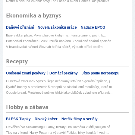
Netflix a další na víkend: nový Ted Lasso a akční Lioness. Ale předevš...
Ekonomika a byznys
Daňové přiznání
Novela zákoníku práce
Nadace EPCG
Itálie vyklízí pláže. První plážové kluby mizí, turisté změnu pocítí b...
Potenciální zachránce Soleku zrušil nabídku. Zadlužené solární společn...
V bratislavské rafinerii Slovnaft hořela nádrž, výbuch otřásl okolím
Recepty
Oblíbené zimní polévky
Domácí pekárny
Jídlo podle horoskopu
Cuketová zmrzlina? Vyzkoušejte nečekaný letní hit a geniální způsob, j...
Rychlé buchty s broskvemi: 5 receptů na sladké letní moučníky, které m...
Oopsie bread: Proteinové pečivo lehké jako obláček zvládnete připravit...
Hobby a zábava
BLESK Tlapky
Divoký kačer
Netflix filmy a seriály
Osvěžení ve Schladmingu: Lamy, ferraty i koulovačka v létě jsou jen pá...
Tipy na víkend: Harry Potter na výstavě! Folklor, bitvy i setkání vodn...