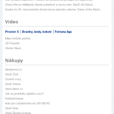
Ghost Recon Wildlands dostal vylepšení a novou misi. Starší díl Ubisof...
Quake ke 30. narozeninám dostal novou epizodu zdarma. Dawn of the Mach...
Video
Prostor X
Branky, body, kokoti
Fortuna liga
Milan Knížák pohřeb
Jiří Pospíšil
Václav Klaus
Nákupy
hledejceny.cz
Zboží Živě
Osobní vozy
Zboží Dáma
zbozi.blesk.cz
Jak na prohlídku ojetého vozu?
HobbyKompas
Auto pro začátečníka do 100 000 Kč
Zboží Auto
Ojetá Škoda Octavia