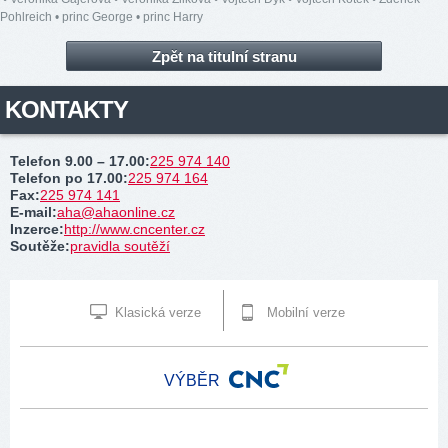
Pohlreich
•
princ George
•
princ Harry
Zpět na titulní stranu
KONTAKTY
Telefon 9.00 – 17.00
:
225 974 140
Telefon po 17.00
:
225 974 164
Fax
:
225 974 141
E-mail
:
aha@ahaonline.cz
Inzerce
:
http://www.cncenter.cz
Soutěže
:
pravidla soutěží
Klasická verze
Mobilní verze
VÝBĚR