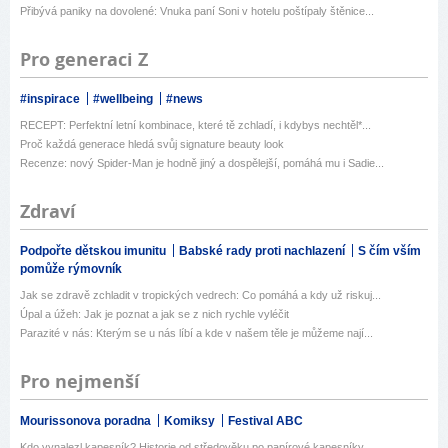
Přibývá paniky na dovolené: Vnuka paní Soni v hotelu poštípaly štěnice...
Pro generaci Z
#inspirace
#wellbeing
#news
RECEPT: Perfektní letní kombinace, které tě zchladí, i kdybys nechtěl*...
Proč každá generace hledá svůj signature beauty look
Recenze: nový Spider-Man je hodně jiný a dospělejší, pomáhá mu i Sadie...
Zdraví
Podpořte dětskou imunitu
Babské rady proti nachlazení
S čím vším
pomůže rýmovník
Jak se zdravě zchladit v tropických vedrech: Co pomáhá a kdy už riskuj...
Úpal a úžeh: Jak je poznat a jak se z nich rychle vyléčit
Parazité v nás: Kterým se u nás líbí a kde v našem těle je můžeme nají...
Pro nejmenší
Mourissonova poradna
Komiksy
Festival ABC
Kdo vynalezl kapesník? Historie od středověku po papírové kapesníky