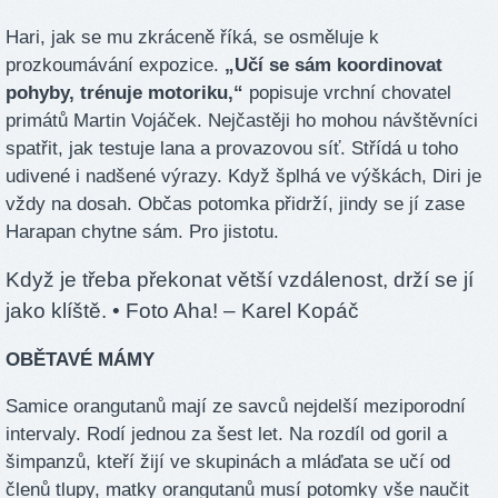
Hari, jak se mu zkráceně říká, se osměluje k
prozkoumávání expozice.
„Učí se sám koordinovat
pohyby, trénuje motoriku,“
popisuje vrchní chovatel
primátů Martin Vojáček. Nejčastěji ho mohou návštěvníci
spatřit, jak testuje lana a provazovou síť. Střídá u toho
udivené i nadšené výrazy. Když šplhá ve výškách, Diri je
vždy na dosah. Občas potomka přidrží, jindy se jí zase
Harapan chytne sám. Pro jistotu.
Když je třeba překonat větší vzdálenost, drží se jí
jako klíště.
• Foto Aha! – Karel Kopáč
OBĚTAVÉ MÁMY
Samice orangutanů mají ze savců nejdelší meziporodní
intervaly. Rodí jednou za šest let. Na rozdíl od goril a
šimpanzů, kteří žijí ve skupinách a mláďata se učí od
členů tlupy, matky orangutanů musí potomky vše naučit