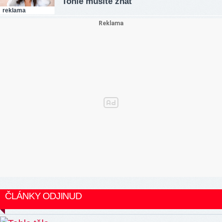
Tohle musíte znát
reklama
ČLÁNKY ODJINUD