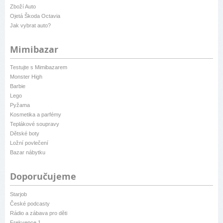
Zboží Auto
Ojetá Škoda Octavia
Jak vybrat auto?
Mimibazar
Testujte s Mimibazarem
Monster High
Barbie
Lego
Pyžama
Kosmetika a parfémy
Teplákové soupravy
Dětské boty
Ložní povlečení
Bazar nábytku
Doporučujeme
Starjob
České podcasty
Rádio a zábava pro děti
Frekvence 1