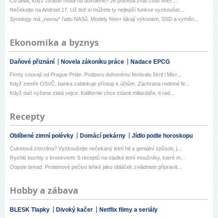
Co dělat, když ztratíte mobil na dovolené? Je potřeba znát číslo IMEI ...
Nečekejte na Android 17. Už teď si můžete ty nejlepší funkce vyzkoušet...
Synology má „novou“ řadu NASů. Modely Neo+ lákají výkonem, SSD a vyměn...
Ekonomika a byznys
Daňové přiznání
Novela zákoníku práce
Nadace EPCG
Firmy couvají od Prague Pride. Podporu duhovému festivalu škrtl i Micr...
Když zemře OSVČ, banka zablokuje přístup k účtům. Záchrana rodinné fir...
Když daň vyžene zlatá vejce. Kalifornie chce zdanit miliardáře, ti rad...
Recepty
Oblíbené zimní polévky
Domácí pekárny
Jídlo podle horoskopu
Cuketová zmrzlina? Vyzkoušejte nečekaný letní hit a geniální způsob, j...
Rychlé buchty s broskvemi: 5 receptů na sladké letní moučníky, které m...
Oopsie bread: Proteinové pečivo lehké jako obláček zvládnete připravit...
Hobby a zábava
BLESK Tlapky
Divoký kačer
Netflix filmy a seriály