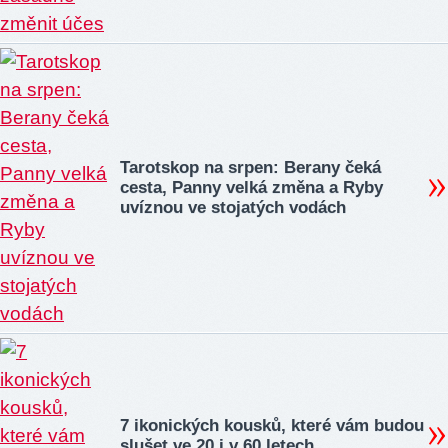
Tarotskop na srpen: Berany čeká
cesta, Panny velká změna a Ryby
uvíznou ve stojatých vodách
7 ikonických kousků, které vám budou
slušet ve 20 i v 60 letech