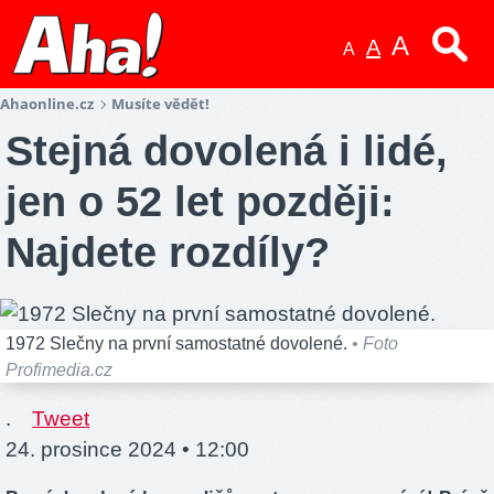
A
A
A
Ahaonline.cz
Musíte vědět!
Stejná dovolená i lidé,
jen o 52 let později:
Najdete rozdíly?
1972 Slečny na první samostatné dovolené.
• Foto
Profimedia.cz
.
Tweet
24. prosince 2024 • 12:00