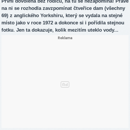
První dovolená bez rodičů, na tu se nezapomíná! Právě
na ni se rozhodla zavzpomínat čtveřice dam (všechny
69) z anglického Yorkshiru, který se vydala na stejné
místo jako v roce 1972 a dokonce si i pořídila stejnou
fotku. Jen ta dokazuje, kolik mezitím uteklo vody...