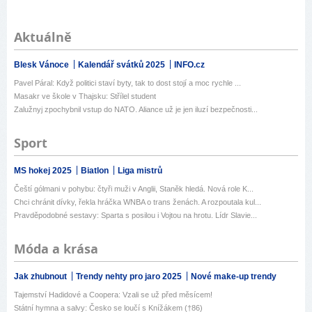
Aktuálně
Blesk Vánoce
Kalendář svátků 2025
INFO.cz
Pavel Páral: Když politici staví byty, tak to dost stojí a moc rychle ...
Masakr ve škole v Thajsku: Střílel student
Zalužnyj zpochybnil vstup do NATO. Aliance už je jen iluzí bezpečnosti...
Sport
MS hokej 2025
Biatlon
Liga mistrů
Čeští gólmani v pohybu: čtyři muži v Anglii, Staněk hledá. Nová role K...
Chci chránit dívky, řekla hráčka WNBA o trans ženách. A rozpoutala kul...
Pravděpodobné sestavy: Sparta s posilou i Vojtou na hrotu. Lídr Slavie...
Móda a krása
Jak zhubnout
Trendy nehty pro jaro 2025
Nové make-up trendy
Tajemství Hadidové a Coopera: Vzali se už před měsícem!
Státní hymna a salvy: Česko se loučí s Knížákem (†86)