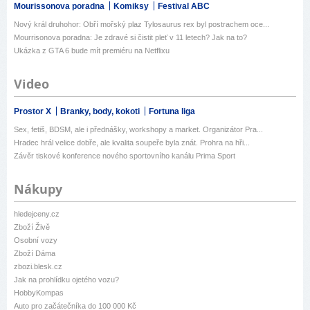
Mourissonova poradna
Komiksy
Festival ABC
Nový král druhohor: Obří mořský plaz Tylosaurus rex byl postrachem oce...
Mourrisonova poradna: Je zdravé si čistit pleť v 11 letech? Jak na to?
Ukázka z GTA 6 bude mít premiéru na Netflixu
Video
Prostor X
Branky, body, kokoti
Fortuna liga
Sex, fetiš, BDSM, ale i přednášky, workshopy a market. Organizátor Pra...
Hradec hrál velice dobře, ale kvalita soupeře byla znát. Prohra na hři...
Závěr tiskové konference nového sportovního kanálu Prima Sport
Nákupy
hledejceny.cz
Zboží Živě
Osobní vozy
Zboží Dáma
zbozi.blesk.cz
Jak na prohlídku ojetého vozu?
HobbyKompas
Auto pro začátečníka do 100 000 Kč