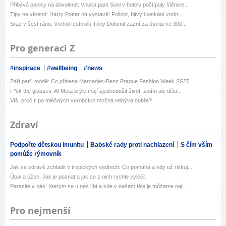
Přibývá paniky na dovolené: Vnuka paní Soni v hotelu poštípaly štěnice...
Tipy na víkend: Harry Potter na výstavě! Folklor, bitvy i setkání vodn...
Sraz v šest ráno. Vrchol festivalu Tóny Dolomit zazní za úsvitu ve 300...
Pro generaci Z
#inspirace
#wellbeing
#news
Září patří módě: Co přinese Mercedes-Benz Prague Fashion Week SS27
F*ck the glasses: AI Meta brýle mají zjednodušit život, zatím ale děla...
Víš, proč ti po mléčných výrobcích možná nebývá dobře?
Zdraví
Podpořte dětskou imunitu
Babské rady proti nachlazení
S čím vším
pomůže rýmovník
Jak se zdravě zchladit v tropických vedrech: Co pomáhá a kdy už riskuj...
Úpal a úžeh: Jak je poznat a jak se z nich rychle vyléčit
Parazité v nás: Kterým se u nás líbí a kde v našem těle je můžeme nají...
Pro nejmenší