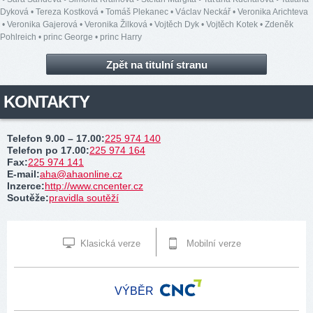
Dyková
•
Tereza Kostková
•
Tomáš Plekanec
•
Václav Neckář
•
Veronika Arichteva
•
Veronika Gajerová
•
Veronika Žilková
•
Vojtěch Dyk
•
Vojtěch Kotek
•
Zdeněk
Pohlreich
•
princ George
•
princ Harry
Zpět na titulní stranu
KONTAKTY
Telefon 9.00 – 17.00
:
225 974 140
Telefon po 17.00
:
225 974 164
Fax
:
225 974 141
E-mail
:
aha@ahaonline.cz
Inzerce
:
http://www.cncenter.cz
Soutěže
:
pravidla soutěží
Klasická verze
Mobilní verze
VÝBĚR