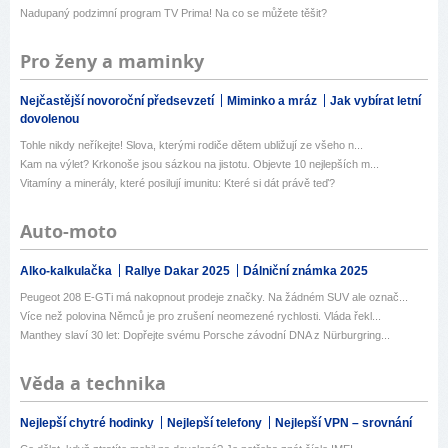
Nadupaný podzimní program TV Prima! Na co se můžete těšit?
Pro ženy a maminky
Nejčastější novoroční předsevzetí
Miminko a mráz
Jak vybírat letní
dovolenou
Tohle nikdy neříkejte! Slova, kterými rodiče dětem ubližují ze všeho n...
Kam na výlet? Krkonoše jsou sázkou na jistotu. Objevte 10 nejlepších m...
Vitamíny a minerály, které posilují imunitu: Které si dát právě teď?
Auto-moto
Alko-kalkulačka
Rallye Dakar 2025
Dálniční známka 2025
Peugeot 208 E-GTi má nakopnout prodeje značky. Na žádném SUV ale označ...
Více než polovina Němců je pro zrušení neomezené rychlosti. Vláda řekl...
Manthey slaví 30 let: Dopřejte svému Porsche závodní DNA z Nürburgring...
Věda a technika
Nejlepší chytré hodinky
Nejlepší telefony
Nejlepší VPN – srovnání