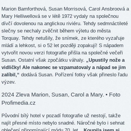
Marion Bamforthová, Susan Morrisová, Carol Ansbroová a
Mary Helliwellová se v létě 1972 vydaly na společnou
dívčí dovolenou na anglickou riviéru. Tehdy sedmnáctileté
slečny se nechaly zvěčnit během výletu do města
Torquay. Tehdy netušily, že snímek, ze kterého vyzařuje
mládí a lehkost, si o 52 let později zopakují! S nápadem
vytvořit novou verzi fotografie přišla na společné večeři
Susan. Ostatní však zpočátku váhaly.
„Upustily nože a
vidličky! Ale nakonec se vzpamatovaly a nápad se jim
zalíbil,“
dodává Susan. Pořízení fotky však přineslo řadu
výzev.
2024 Zleva Marion, Susan, Carol a Mary.
• Foto
Profimedia.cz
Původní bílý hotel v pozadí fotografie už nestojí, takže
najít přesné místo nebylo snadné. Náročné bylo i sehnat
oblečení připomínající módu 70. let.
„Koupila jsem si