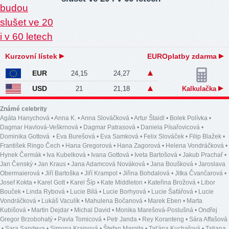
Kurzovní lístek
EUROplatby zdarma
EUR
24,15
24,27
USD
21
21,18
Kalkulačka
Známé celebrity
Agáta Hanychová
•
Anna K.
•
Anna Slováčková
•
Artur Štaidl
•
Bolek Polívka
•
Dagmar Havlová-Veškrnová
•
Dagmar Patrasová
•
Daniela Písařovicová
•
Dominika Gottová
•
Eva Burešová
•
Eva Samková
•
Felix Slováček
•
Filip Blažek
•
František Ringo Čech
•
Hana Gregorová
•
Hana Zagorová
•
Helena Vondráčková
•
Hynek Čermák
•
Iva Kubelková
•
Ivana Gottová
•
Iveta Bartošová
•
Jakub Prachař
•
Jan Čenský
•
Jan Kraus
•
Jana Adamcová Nováková
•
Jana Boušková
•
Jaroslava
Obermaierová
•
Jiří Bartoška
•
Jiří Krampol
•
Jiřina Bohdalová
•
Jitka Čvančarová
•
Josef Kokta
•
Karel Gott
•
Karel Šíp
•
Kate Middleton
•
Kateřina Brožová
•
Libor
Bouček
•
Linda Rybová
•
Lucie Bílá
•
Lucie Borhyová
•
Lucie Šafářová
•
Lucie
Vondráčková
•
Lukáš Vaculík
•
Mahulena Bočanová
•
Marek Eben
•
Marta
Kubišová
•
Martin Dejdar
•
Michal David
•
Monika Marešová-Poslušná
•
Ondřej
Gregor Brzobohatý
•
Pavla Tomicová
•
Petr Janda
•
Rey Koranteng
•
Sára Affašová
•
Sara Sandeva
•
Simona Krainová
•
Štefan Margita
•
Taťána Kuchařová
•
Tatiana