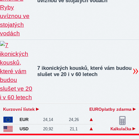
uvíznou ve stojatých vodách
7 ikonických kousků, které vám budou
slušet ve 20 i v 60 letech
Kurzovní lístek
EUROplatby zdarma
EUR
24,14
24,26
USD
20,92
21,1
Kalkulačka