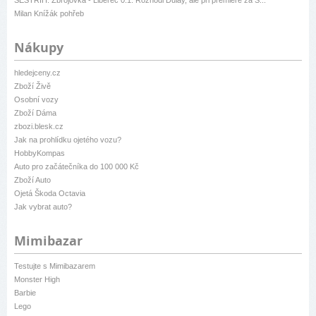
Milan Knížák pohřeb
Nákupy
hledejceny.cz
Zboží Živě
Osobní vozy
Zboží Dáma
zbozi.blesk.cz
Jak na prohlídku ojetého vozu?
HobbyKompas
Auto pro začátečníka do 100 000 Kč
Zboží Auto
Ojetá Škoda Octavia
Jak vybrat auto?
Mimibazar
Testujte s Mimibazarem
Monster High
Barbie
Lego