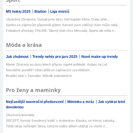
MS hokej 2025
Biatlon
Liga mistrů
Ubráněná Zbrojovka. Dostali jsme lekci, řekl kapitán Klíma. Dulay přek...
Samko se zájemcům připomněl gólem: Karviné jsem vděčný! Kam může odejí...
Fotbalové přestupy ONLINE: Slavný klub chce Mercada, Sparta ale měla n...
Móda a krása
Jak zhubnout
Trendy nehty pro jaro 2025
Nové make-up trendy
Marek Ztracený po dvou letech příprav naplnil amfiteátr: Kolaps na Let...
Nesnášíte pondělí? Vědci přišli se zajímavým vysvětlením
Brutální útok v Tanvaldu: Několik pobodaných
Pro ženy a maminky
Nejčastější novoroční předsevzetí
Miminko a mráz
Jak vybírat letní
dovolenou
Okurková limonáda
RECEPT: Kynutý švestkový koláč s drobenkou. Klasika, se kterou zaboduj...
Tohle nikdy neříkejte! Slova, kterými rodiče dětem ubližují ze všeho n...