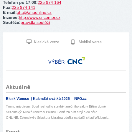
Telefon po 17.00
:
225 974 164
Fax
:
225 974 141
E-mail
:
aha@ahaonline.cz
Inzerce
:
http://www.cncenter.cz
Soutěže
:
pravidla soutěží
Klasická verze
Mobilní verze
VÝBĚR
Aktuálně
Blesk Vánoce
Kalendář svátků 2025
INFO.cz
Trump má utrum: Soud rozhodl o stavbě tanečního sálu v Bílém domě
Sezemský: Ruská raketa v Polsku. Babiš za ním stojí a co dál?
ONLINE: Zelenskyj v Srbsku a Ukrajina udeřila na další sklad Wildberri...
Sport