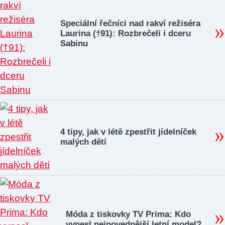
Speciální řečníci nad rakví režiséra
Laurina (†91): Rozbrečeli i dceru
Sabinu
4 tipy, jak v létě zpestřit jídelníček
malých dětí
Móda z tiskovky TV Prima: Kdo
vynesl nejpovednější letní model?