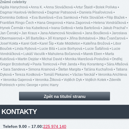
Známé celebrity
Agáta Hanychová
•
Anna K.
•
Anna Slováčková
•
Artur Štaidl
•
Bolek Polívka
•
Dagmar Havlová-Veškrnová
•
Dagmar Patrasová
•
Daniela Písařovicová
•
Dominika Gottová
•
Eva Burešová
•
Eva Samková
•
Felix Slováček
•
Filip Blažek
•
František Ringo Čech
•
Hana Gregorová
•
Hana Zagorová
•
Helena Vondráčková
•
Hynek Čermák
•
Iva Kubelková
•
Ivana Gottová
•
Iveta Bartošová
•
Jakub Prachař
•
Jan Čenský
•
Jan Kraus
•
Jana Adamcová Nováková
•
Jana Boušková
•
Jaroslava
Obermaierová
•
Jiří Bartoška
•
Jiří Krampol
•
Jiřina Bohdalová
•
Jitka Čvančarová
•
Josef Kokta
•
Karel Gott
•
Karel Šíp
•
Kate Middleton
•
Kateřina Brožová
•
Libor
Bouček
•
Linda Rybová
•
Lucie Bílá
•
Lucie Borhyová
•
Lucie Šafářová
•
Lucie
Vondráčková
•
Lukáš Vaculík
•
Mahulena Bočanová
•
Marek Eben
•
Marta
Kubišová
•
Martin Dejdar
•
Michal David
•
Monika Marešová-Poslušná
•
Ondřej
Gregor Brzobohatý
•
Pavla Tomicová
•
Petr Janda
•
Rey Koranteng
•
Sára Affašová
•
Sara Sandeva
•
Simona Krainová
•
Štefan Margita
•
Taťána Kuchařová
•
Tatiana
Dyková
•
Tereza Kostková
•
Tomáš Plekanec
•
Václav Neckář
•
Veronika Arichteva
•
Veronika Gajerová
•
Veronika Žilková
•
Vojtěch Dyk
•
Vojtěch Kotek
•
Zdeněk
Pohlreich
•
princ George
•
princ Harry
Zpět na titulní stranu
KONTAKTY
Telefon 9.00 – 17.00
:
225 974 140