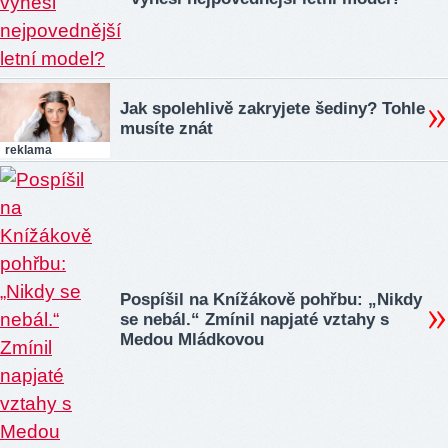
Jak spolehlivě zakryjete šediny? Tohle
musíte znát
reklama
Pospíšil na Knížákově pohřbu: „Nikdy
se nebál.“ Zmínil napjaté vztahy s
Medou Mládkovou