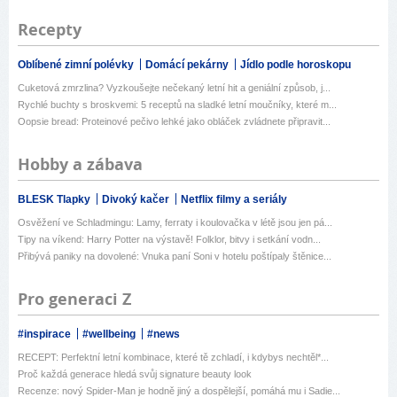
Recepty
Oblíbené zimní polévky
Domácí pekárny
Jídlo podle horoskopu
Cuketová zmrzlina? Vyzkoušejte nečekaný letní hit a geniální způsob, j...
Rychlé buchty s broskvemi: 5 receptů na sladké letní moučníky, které m...
Oopsie bread: Proteinové pečivo lehké jako obláček zvládnete připravit...
Hobby a zábava
BLESK Tlapky
Divoký kačer
Netflix filmy a seriály
Osvěžení ve Schladmingu: Lamy, ferraty i koulovačka v létě jsou jen pá...
Tipy na víkend: Harry Potter na výstavě! Folklor, bitvy i setkání vodn...
Přibývá paniky na dovolené: Vnuka paní Soni v hotelu poštípaly štěnice...
Pro generaci Z
#inspirace
#wellbeing
#news
RECEPT: Perfektní letní kombinace, které tě zchladí, i kdybys nechtěl*...
Proč každá generace hledá svůj signature beauty look
Recenze: nový Spider-Man je hodně jiný a dospělejší, pomáhá mu i Sadie...