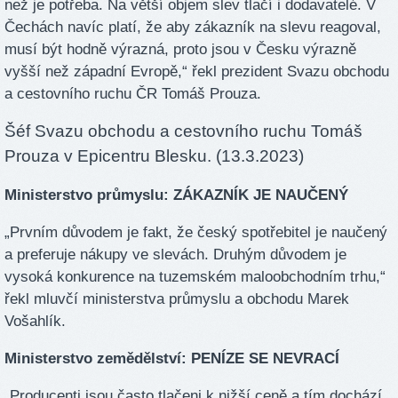
než je potřeba. Na větší objem slev tlačí i dodavatelé. V
Čechách navíc platí, že aby zákazník na slevu reagoval,
musí být hodně výrazná, proto jsou v Česku výrazně
vyšší než západní Evropě,“ řekl prezident Svazu obchodu
a cestovního ruchu ČR Tomáš Prouza.
Šéf Svazu obchodu a cestovního ruchu Tomáš
Prouza v Epicentru Blesku. (13.3.2023)
Ministerstvo průmyslu: ZÁKAZNÍK JE NAUČENÝ
„Prvním důvodem je fakt, že český spotřebitel je naučený
a preferuje nákupy ve slevách. Druhým důvodem je
vysoká konkurence na tuzemském maloobchodním trhu,“
řekl mluvčí ministerstva průmyslu a obchodu Marek
Vošahlík.
Ministerstvo zemědělství: PENÍZE SE NEVRACÍ
„Producenti jsou často tlačeni k nižší ceně a tím dochází