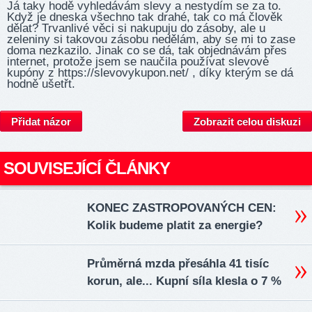
Já taky hodě vyhledávám slevy a nestydím se za to.
Když je dneska všechno tak drahé, tak co má člověk
dělat? Trvanlivé věci si nakupuju do zásoby, ale u
zeleniny si takovou zásobu nedělám, aby se mi to zase
doma nezkazilo. Jinak co se dá, tak objednávám přes
internet, protože jsem se naučila používat slevové
kupóny z http­s://sl­evovy­kupon­.net/ , díky kterým se dá
hodně ušetřt.
Přidat názor
Zobrazit celou diskuzi
SOUVISEJÍCÍ ČLÁNKY
KONEC ZASTROPOVANÝCH CEN:
Kolik budeme platit za energie?
Průměrná mzda přesáhla 41 tisíc
korun, ale... Kupní síla klesla o 7 %