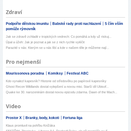
Zdraví
Podpořte dětskou imunitu
Babské rady proti nachlazení
S čím vším
pomůže rýmovník
Jak se zdravě zchladit v tropických vedrech: Co pomáhá a kdy už riskuj...
Úpal a úžeh: Jak je poznat a jak se z nich rychle vyléčit
Parazité v nás: Kterým se u nás líbí a kde v našem těle je můžeme nají...
Pro nejmenší
Mourissonova poradna
Komiksy
Festival ABC
Kdo vynalezl kapesník? Historie od středověku po papírové kapesníky
Ghost Recon Wildlands dostal vylepšení a novou misi. Starší díl Ubisof...
Quake ke 30. narozeninám dostal novou epizodu zdarma. Dawn of the Mach...
Video
Prostor X
Branky, body, kokoti
Fortuna liga
Klaus promluvil na pohřbu Knížáka
SESTŘIH: Zbrojovka - Liberec 0:1. Rozhodl Dulay, ale při premiéře za S...