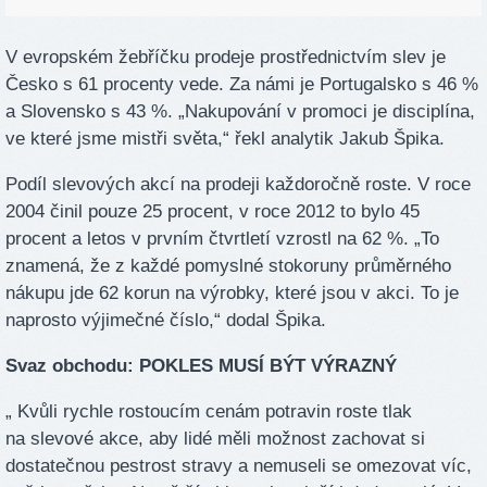
V evropském žebříčku prodeje prostřednictvím slev je
Česko s 61 procenty vede. Za námi je Portugalsko s 46 %
a Slovensko s 43 %. „Nakupování v promoci je disciplína,
ve které jsme mistři světa,“ řekl analytik Jakub Špika.
Podíl slevových akcí na prodeji každoročně roste. V roce
2004 činil pouze 25 procent, v roce 2012 to bylo 45
procent a letos v prvním čtvrtletí vzrostl na 62 %. „To
znamená, že z každé pomyslné stokoruny průměrného
nákupu jde 62 korun na výrobky, které jsou v akci. To je
naprosto výjimečné číslo,“ dodal Špika.
Svaz obchodu: POKLES MUSÍ BÝT VÝRAZNÝ
„ Kvůli rychle rostoucím cenám potravin roste tlak
na slevové akce, aby lidé měli možnost zachovat si
dostatečnou pestrost stravy a nemuseli se omezovat víc,