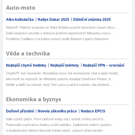
Auto-moto
Alko-kalkulačka
Rallye Dakar 2025
Dálniční známka 2025
MotoGP: Páteční program ve Velké Británii uzavřel rekordním časem Bezz...
Další klasická corvette s dobrými jízdními vlastnostmi? Mitsuoka znovu...
Problémy Cadillacu s brzdami souvisí podle Bottase s jejich chlazením
Věda a technika
Nejlepší chytré hodinky
Nejlepší telefony
Nejlepší VPN – srovnání
ChatGPT teď neunavíte. Bezplatná verze má neomezený chat a lepší model...
Microsoft se nepoučil. Ve Windows potichu instaluje OneDrive Photos, k...
Netflix a další na víkend: nový Ted Lasso a akční Lioness. Ale předevš...
Ekonomika a byznys
Daňové přiznání
Novela zákoníku práce
Nadace EPCG
Itálie vyklízí pláže. První plážové kluby mizí, turisté změnu pocítí b...
Potenciální zachránce Soleku zrušil nabídku. Zadlužené solární společn...
V bratislavské rafinerii Slovnaft hořela nádrž, výbuch otřásl okolím