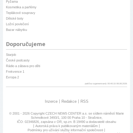
Pyžama
Kosmetika a parfémy
Teplákové soupravy
Dětské boty
Ložní povlečení
Bazar nábytku
Doporučujeme
Starjob
České podcasty
Rádio a zábava pro děti
Frekvence 1
Evropa 2
patička vygenerovaná: 00:40:15 08.08.2026
Inzerce
Redakce
RSS
© 2001 - 2026 Copyright
CZECH NEWS CENTER a.s.
se sídlem náměstí Marie
Schmolkové 3493/1, 100 00 Praha 10 - Strašnice,
IČO: 02346826, zapsána v OR, sp.zn. B 19490 a dodavatelé obsahu
Autorská práva k publikovaným materiálům
Podmínky pro užívání služby informační společnosti