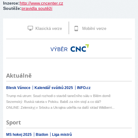
Inzerce
:
http://www.cncenter.cz
Soutěže
:
pravidla soutěží
Klasická verze
Mobilní verze
VÝBĚR
Aktuálně
Blesk Vánoce
Kalendář svátků 2025
INFO.cz
Trump má utrum: Soud rozhodl o stavbě tanečního sálu v Bílém domě
Sezemský: Ruská raketa v Polsku. Babiš za ním stojí a co dál?
ONLINE: Zelenskyj v Srbsku a Ukrajina udeřila na další sklad Wildberri...
Sport
MS hokej 2025
Biatlon
Liga mistrů