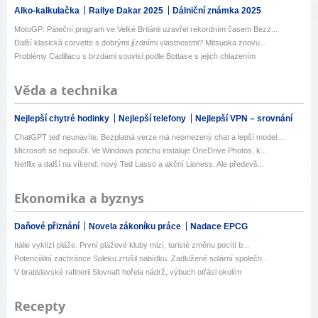
Alko-kalkulačka
Rallye Dakar 2025
Dálniční známka 2025
MotoGP: Páteční program ve Velké Británii uzavřel rekordním časem Bezz...
Další klasická corvette s dobrými jízdními vlastnostmi? Mitsuoka znovu...
Problémy Cadillacu s brzdami souvisí podle Bottase s jejich chlazením
Věda a technika
Nejlepší chytré hodinky
Nejlepší telefony
Nejlepší VPN – srovnání
ChatGPT teď neunavíte. Bezplatná verze má neomezený chat a lepší model...
Microsoft se nepoučil. Ve Windows potichu instaluje OneDrive Photos, k...
Netflix a další na víkend: nový Ted Lasso a akční Lioness. Ale předevš...
Ekonomika a byznys
Daňové přiznání
Novela zákoníku práce
Nadace EPCG
Itálie vyklízí pláže. První plážové kluby mizí, turisté změnu pocítí b...
Potenciální zachránce Soleku zrušil nabídku. Zadlužené solární společn...
V bratislavské rafinerii Slovnaft hořela nádrž, výbuch otřásl okolím
Recepty