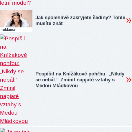
Jak spolehlivě zakryjete šediny? Tohle
musíte znát
reklama
Pospíšil na Knížákově pohřbu: „Nikdy
se nebál.“ Zmínil napjaté vztahy s
Medou Mládkovou