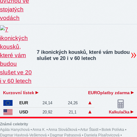
7 ikonických kousků, které vám budou
slušet ve 20 i v 60 letech
Kurzovní lístek
EUROplatby zdarma
EUR
24,14
24,26
USD
20,92
21,1
Kalkulačka
Známé celebrity
Agáta Hanychová
•
Anna K.
•
Anna Slováčková
•
Artur Štaidl
•
Bolek Polívka
•
Dagmar Havlová-Veškrnová
•
Dagmar Patrasová
•
Daniela Písařovicová
•