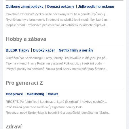
Oblíbené zimní polévky
Domácí pekárny
Jídlo podle horoskopu
Cuketová zmrzlina? Vyzkoušejte nečekaný letní hit a geniální způsob, j...
Rychlé buchty s broskvemi: 5 receptů na sladké letní moučníky, které m...
Oopsie bread: Proteinové pečivo lehké jako obláček zvládnete připravit...
Hobby a zábava
BLESK Tlapky
Divoký kačer
Netflix filmy a seriály
Osvěžení ve Schladmingu: Lamy, ferraty i koulovačka v létě jsou jen pá...
Tipy na víkend: Harry Potter na výstavě! Folklor, bitvy i setkání vodn...
Přibývá paniky na dovolené: Vnuka paní Soni v hotelu poštípaly štěnice...
Pro generaci Z
#inspirace
#wellbeing
#news
RECEPT: Perfektní letní kombinace, které tě zchladí, i kdybys nechtěl*...
Proč každá generace hledá svůj signature beauty look
Recenze: nový Spider-Man je hodně jiný a dospělejší, pomáhá mu i Sadie...
Zdraví