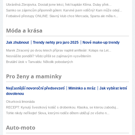
Ubráněná Zbrojovka. Dostali jsme lekci, řekl kapitán Klíma. Dulay přek...
Samko se zájemcům připomněl gólem: Karviné jsem vděčný! Kam může odejí...
Fotbalové přestupy ONLINE: Slavný klub chce Mercada, Sparta ale měla n...
Móda a krása
Jak zhubnout
Trendy nehty pro jaro 2025
Nové make-up trendy
Marek Ztracený po dvou letech příprav naplnil amfiteátr: Kolaps na Let...
Nesnášíte pondělí? Vědci přišli se zajímavým vysvětlením
Brutální útok v Tanvaldu: Několik pobodaných
Pro ženy a maminky
Nejčastější novoroční předsevzetí
Miminko a mráz
Jak vybírat letní
dovolenou
Okurková limonáda
RECEPT: Kynutý švestkový koláč s drobenkou. Klasika, se kterou zaboduj...
Tohle nikdy neříkejte! Slova, kterými rodiče dětem ubližují ze všeho n...
Auto-moto