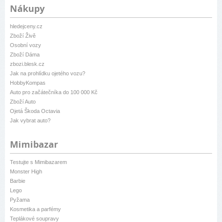
Nákupy
hledejceny.cz
Zboží Živě
Osobní vozy
Zboží Dáma
zbozi.blesk.cz
Jak na prohlídku ojetého vozu?
HobbyKompas
Auto pro začátečníka do 100 000 Kč
Zboží Auto
Ojetá Škoda Octavia
Jak vybrat auto?
Mimibazar
Testujte s Mimibazarem
Monster High
Barbie
Lego
Pyžama
Kosmetika a parfémy
Teplákové soupravy