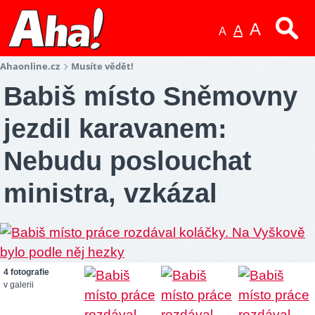
A
A
A
Ahaonline.cz
Musíte vědět!
Babiš místo Sněmovny
jezdil karavanem:
Nebudu poslouchat
ministra, vzkázal
4 fotografie
v galerii