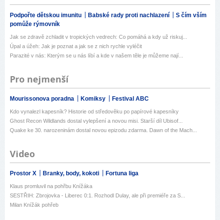
Podpořte dětskou imunitu
Babské rady proti nachlazení
S čím vším
pomůže rýmovník
Jak se zdravě zchladit v tropických vedrech: Co pomáhá a kdy už riskuj...
Úpal a úžeh: Jak je poznat a jak se z nich rychle vyléčit
Parazité v nás: Kterým se u nás líbí a kde v našem těle je můžeme nají...
Pro nejmenší
Mourissonova poradna
Komiksy
Festival ABC
Kdo vynalezl kapesník? Historie od středověku po papírové kapesníky
Ghost Recon Wildlands dostal vylepšení a novou misi. Starší díl Ubisof...
Quake ke 30. narozeninám dostal novou epizodu zdarma. Dawn of the Mach...
Video
Prostor X
Branky, body, kokoti
Fortuna liga
Klaus promluvil na pohřbu Knížáka
SESTŘIH: Zbrojovka - Liberec 0:1. Rozhodl Dulay, ale při premiéře za S...
Milan Knížák pohřeb