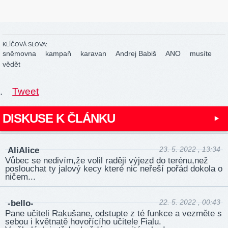
KLÍČOVÁ SLOVA:
sněmovna
kampaň
karavan
Andrej Babiš
ANO
musíte
vědět
.
Tweet
DISKUSE K ČLÁNKU
23. 5. 2022 , 13:34
AliAlice
Vůbec se nedivím,že volil raději výjezd do terénu,než
poslouchat ty jalový kecy které nic neřeší pořád dokola o
ničem...
22. 5. 2022 , 00:43
-bello-
Pane učiteli Rakušane, odstupte z té funkce a vezměte s
sebou i květnatě hovořícího učitele Fialu.