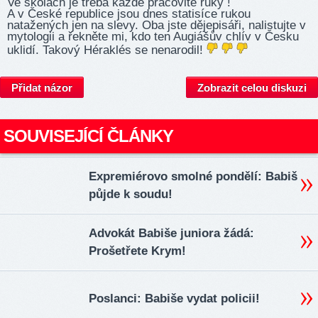
Ve školách je třeba každé pracovité ruky !
A v České republice jsou dnes statisíce rukou
natažených jen na slevy. Oba jste dějepisáři, nalistujte v
mytologii a řekněte mi, kdo ten Augiášův chlív v Česku
uklidí. Takový Héraklés se nenarodil!
Přidat názor
Zobrazit celou diskuzi
SOUVISEJÍCÍ ČLÁNKY
Expremiérovo smolné pondělí: Babiš
půjde k soudu!
Advokát Babiše juniora žádá:
Prošetřete Krym!
Poslanci: Babiše vydat policii!