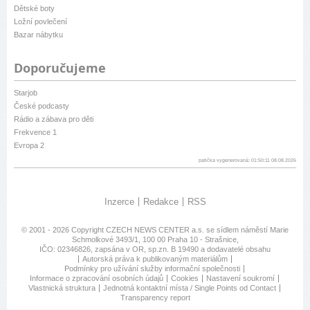
Dětské boty
Ložní povlečení
Bazar nábytku
Doporučujeme
Starjob
České podcasty
Rádio a zábava pro děti
Frekvence 1
Evropa 2
patička vygenerovaná: 01:50:11 08.08.2026
Inzerce
Redakce
RSS
© 2001 - 2026 Copyright
CZECH NEWS CENTER a.s.
se sídlem náměstí Marie
Schmolkové 3493/1, 100 00 Praha 10 - Strašnice,
IČO: 02346826, zapsána v OR, sp.zn. B 19490 a dodavatelé obsahu
Autorská práva k publikovaným materiálům
Podmínky pro užívání služby informační společnosti
Informace o zpracování osobních údajů
Cookies
Nastavení soukromí
Vlastnická struktura
Jednotná kontaktní místa / Single Points od Contact
Transparency report