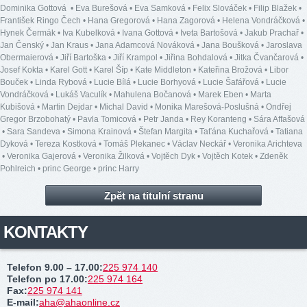
Dominika Gottová
•
Eva Burešová
•
Eva Samková
•
Felix Slováček
•
Filip Blažek
•
František Ringo Čech
•
Hana Gregorová
•
Hana Zagorová
•
Helena Vondráčková
•
Hynek Čermák
•
Iva Kubelková
•
Ivana Gottová
•
Iveta Bartošová
•
Jakub Prachař
•
Jan Čenský
•
Jan Kraus
•
Jana Adamcová Nováková
•
Jana Boušková
•
Jaroslava
Obermaierová
•
Jiří Bartoška
•
Jiří Krampol
•
Jiřina Bohdalová
•
Jitka Čvančarová
•
Josef Kokta
•
Karel Gott
•
Karel Šíp
•
Kate Middleton
•
Kateřina Brožová
•
Libor
Bouček
•
Linda Rybová
•
Lucie Bílá
•
Lucie Borhyová
•
Lucie Šafářová
•
Lucie
Vondráčková
•
Lukáš Vaculík
•
Mahulena Bočanová
•
Marek Eben
•
Marta
Kubišová
•
Martin Dejdar
•
Michal David
•
Monika Marešová-Poslušná
•
Ondřej
Gregor Brzobohatý
•
Pavla Tomicová
•
Petr Janda
•
Rey Koranteng
•
Sára Affašová
•
Sara Sandeva
•
Simona Krainová
•
Štefan Margita
•
Taťána Kuchařová
•
Tatiana
Dyková
•
Tereza Kostková
•
Tomáš Plekanec
•
Václav Neckář
•
Veronika Arichteva
•
Veronika Gajerová
•
Veronika Žilková
•
Vojtěch Dyk
•
Vojtěch Kotek
•
Zdeněk
Pohlreich
•
princ George
•
princ Harry
Zpět na titulní stranu
KONTAKTY
Telefon 9.00 – 17.00
:
225 974 140
Telefon po 17.00
:
225 974 164
Fax
:
225 974 141
E-mail
:
aha@ahaonline.cz