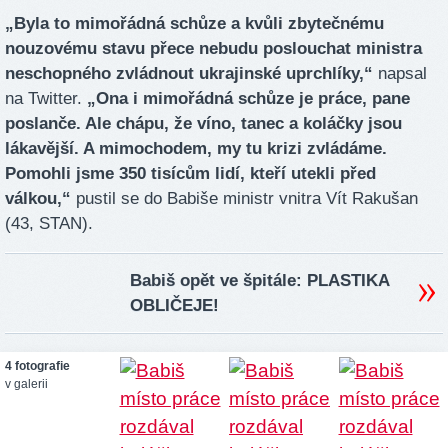
„Byla to mimořádná schůze a kvůli zbytečnému
nouzovému stavu přece nebudu poslouchat ministra
neschopného zvládnout ukrajinské uprchlíky,“
napsal
na Twitter.
„Ona i mimořádná schůze je práce, pane
poslanče. Ale chápu, že víno, tanec a koláčky jsou
lákavější. A mimochodem, my tu krizi zvládáme.
Pomohli jsme 350 tisícům lidí, kteří utekli před
válkou,“
pustil se do Babiše ministr vnitra Vít Rakušan
(43, STAN).
Babiš opět ve špitále: PLASTIKA
OBLIČEJE!
4 fotografie
v galerii