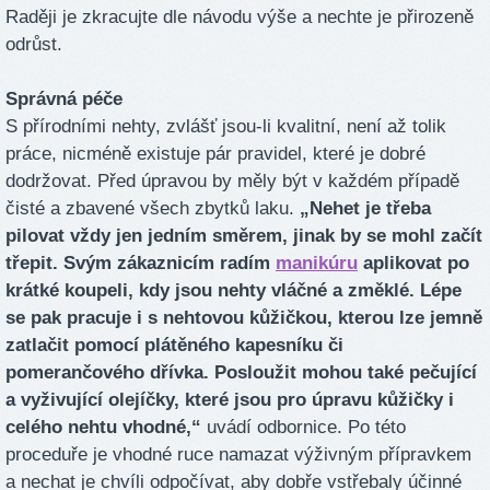
Raději je zkracujte dle návodu výše a nechte je přirozeně
odrůst.
Správná péče
S přírodními nehty, zvlášť jsou-li kvalitní, není až tolik
práce, nicméně existuje pár pravidel, které je dobré
dodržovat. Před úpravou by měly být v každém případě
čisté a zbavené všech zbytků laku.
„Nehet je třeba
pilovat vždy jen jedním směrem, jinak by se mohl začít
třepit. Svým zákaznicím radím
manikúru
aplikovat po
krátké koupeli, kdy jsou nehty vláčné a změklé. Lépe
se pak pracuje i s nehtovou kůžičkou, kterou lze jemně
zatlačit pomocí plátěného kapesníku či
pomerančového dřívka. Posloužit mohou také pečující
a vyživující olejíčky, které jsou pro úpravu kůžičky i
celého nehtu vhodné,“
uvádí odbornice. Po této
proceduře je vhodné ruce namazat výživným přípravkem
a nechat je chvíli odpočívat, aby dobře vstřebaly účinné