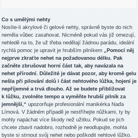
Co s umělými nehty
Nosíte-li akrylové či gelové nehty, správně byste do nich
neměla vůbec zasahovat. Nicméně pokud vás již omezují,
nehledě na to, že už třeba nedělají žádnou parádu, ideální
rychlá pomoc je upravit je hrubším pilníkem
„Pomocí něj
nejprve zkraťte nehet na požadovanou délku. Pak
začněte zbrušovat horní část tak, aby navázala na
nehet přírodní. Důležité je dávat pozor, aby kromě gelu
nešla při pilování dolů i část nehtového lůžka, hojení je
nepříjemné a trvá dlouho. Až se budete přibližovat
k lůžku, zvolněte tempo a vyměňte hrubší pilník za
jemnější,“
upozorňuje profesionální manikérka Naďa
Límová. V žádném případě je nestříhejte nůžkami, ty by
mohly napáchat více škody než užitku. Pokud se jich
chcete zbavit nadobro, rozhodně je neodlupujte, mohla
byste si strnout svůj nehet nebo poškodit nehtové lůžko.