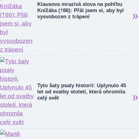
Klausova mrazivá slova na pohřbu
Knížáka (†86): Přál jsem si, aby byl
vysvobozen z trápení
Tyto šaty psaly historii: Uplynulo 45
let od svatby století, která ohromila
celý svět