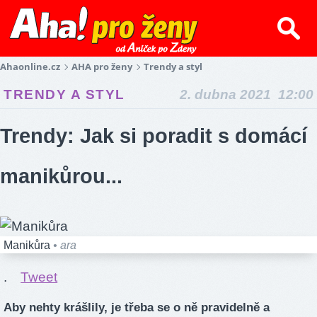
Ahaonline.cz
AHA pro ženy
Trendy a styl
TRENDY A STYL
2. dubna 2021 12:00
Trendy: Jak si poradit s domácí
manikůrou...
Manikůra
• ara
.
Tweet
Aby nehty krášlily, je třeba se o ně pravidelně a