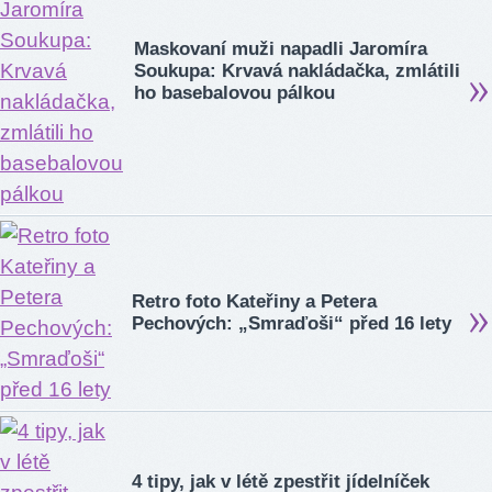
Maskovaní muži napadli Jaromíra
Soukupa: Krvavá nakládačka, zmlátili
ho basebalovou pálkou
Retro foto Kateřiny a Petera
Pechových: „Smraďoši“ před 16 lety
4 tipy, jak v létě zpestřit jídelníček