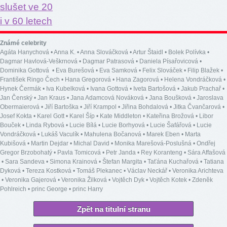
Známé celebrity
Agáta Hanychová
•
Anna K.
•
Anna Slováčková
•
Artur Štaidl
•
Bolek Polívka
•
Dagmar Havlová-Veškrnová
•
Dagmar Patrasová
•
Daniela Písařovicová
•
Dominika Gottová
•
Eva Burešová
•
Eva Samková
•
Felix Slováček
•
Filip Blažek
•
František Ringo Čech
•
Hana Gregorová
•
Hana Zagorová
•
Helena Vondráčková
•
Hynek Čermák
•
Iva Kubelková
•
Ivana Gottová
•
Iveta Bartošová
•
Jakub Prachař
•
Jan Čenský
•
Jan Kraus
•
Jana Adamcová Nováková
•
Jana Boušková
•
Jaroslava
Obermaierová
•
Jiří Bartoška
•
Jiří Krampol
•
Jiřina Bohdalová
•
Jitka Čvančarová
•
Josef Kokta
•
Karel Gott
•
Karel Šíp
•
Kate Middleton
•
Kateřina Brožová
•
Libor
Bouček
•
Linda Rybová
•
Lucie Bílá
•
Lucie Borhyová
•
Lucie Šafářová
•
Lucie
Vondráčková
•
Lukáš Vaculík
•
Mahulena Bočanová
•
Marek Eben
•
Marta
Kubišová
•
Martin Dejdar
•
Michal David
•
Monika Marešová-Poslušná
•
Ondřej
Gregor Brzobohatý
•
Pavla Tomicová
•
Petr Janda
•
Rey Koranteng
•
Sára Affašová
•
Sara Sandeva
•
Simona Krainová
•
Štefan Margita
•
Taťána Kuchařová
•
Tatiana
Dyková
•
Tereza Kostková
•
Tomáš Plekanec
•
Václav Neckář
•
Veronika Arichteva
•
Veronika Gajerová
•
Veronika Žilková
•
Vojtěch Dyk
•
Vojtěch Kotek
•
Zdeněk
Pohlreich
•
princ George
•
princ Harry
Zpět na titulní stranu