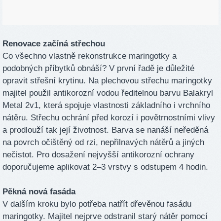
Renovace začíná střechou
Co všechno vlastně rekonstrukce maringotky a
podobných příbytků obnáší? V první řadě je důležité
opravit střešní krytinu. Na plechovou střechu maringotky
majitel použil antikorozní vodou ředitelnou barvu Balakryl
Metal 2v1, která spojuje vlastnosti základního i vrchního
nátěru. Střechu ochrání před korozí i povětrnostními vlivy
a prodlouží tak její životnost. Barva se nanáší neředěná
na povrch očištěný od rzi, nepřilnavých nátěrů a jiných
nečistot. Pro dosažení nejvyšší antikorozní ochrany
doporučujeme aplikovat 2–3 vrstvy s odstupem 4 hodin.
Pěkná nová fasáda
V dalším kroku bylo potřeba natřít dřevěnou fasádu
maringotky. Majitel nejprve odstranil starý nátěr pomocí