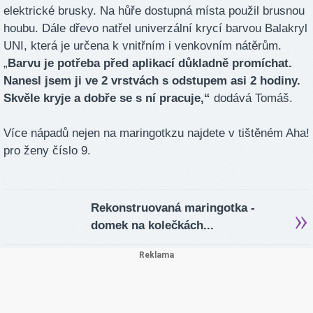
elektrické brusky. Na hůře dostupná místa použil brusnou
houbu. Dále dřevo natřel univerzální krycí barvou Balakryl
UNI, která je určena k vnitřním i venkovním nátěrům.
„
Barvu je potřeba před aplikací důkladně promíchat.
Nanesl jsem ji ve 2 vrstvách s odstupem asi 2 hodiny.
Skvěle kryje a dobře se s ní pracuje,“
dodává Tomáš.
Více nápadů nejen na maringotkzu najdete v tištěném Aha!
pro ženy číslo 9.
Rekonstruovaná maringotka -
domek na kolečkách...