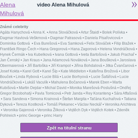
video Alena Mihulová
Známé celebrity
Agáta Hanychová
•
Anna K.
•
Anna Slováčková
•
Artur Štaidl
•
Bolek Polívka
•
Dagmar Havlová-Veškrnová
•
Dagmar Patrasová
•
Daniela Písařovicová
•
Dominika Gottová
•
Eva Burešová
•
Eva Samková
•
Felix Slováček
•
Filip Blažek
•
František Ringo Čech
•
Hana Gregorová
•
Hana Zagorová
•
Helena Vondráčková
•
Hynek Čermák
•
Iva Kubelková
•
Ivana Gottová
•
Iveta Bartošová
•
Jakub Prachař
•
Jan Čenský
•
Jan Kraus
•
Jana Adamcová Nováková
•
Jana Boušková
•
Jaroslava
Obermaierová
•
Jiří Bartoška
•
Jiří Krampol
•
Jiřina Bohdalová
•
Jitka Čvančarová
•
Josef Kokta
•
Karel Gott
•
Karel Šíp
•
Kate Middleton
•
Kateřina Brožová
•
Libor
Bouček
•
Linda Rybová
•
Lucie Bílá
•
Lucie Borhyová
•
Lucie Šafářová
•
Lucie
Vondráčková
•
Lukáš Vaculík
•
Mahulena Bočanová
•
Marek Eben
•
Marta
Kubišová
•
Martin Dejdar
•
Michal David
•
Monika Marešová-Poslušná
•
Ondřej
Gregor Brzobohatý
•
Pavla Tomicová
•
Petr Janda
•
Rey Koranteng
•
Sára Affašová
•
Sara Sandeva
•
Simona Krainová
•
Štefan Margita
•
Taťána Kuchařová
•
Tatiana
Dyková
•
Tereza Kostková
•
Tomáš Plekanec
•
Václav Neckář
•
Veronika Arichteva
•
Veronika Gajerová
•
Veronika Žilková
•
Vojtěch Dyk
•
Vojtěch Kotek
•
Zdeněk
Pohlreich
•
princ George
•
princ Harry
Zpět na titulní stranu