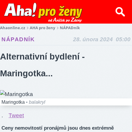
Ahaonline.cz
AHA pro ženy
NÁPADník
NÁPADNÍK
28. února 2024 05:00
Alternativní bydlení -
Maringotka...
Maringotka
• balakryl
.
Tweet
Ceny nemovitostí pronájmů jsou dnes extrémně