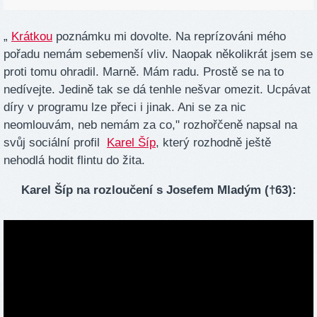
„
Krátkou
poznámku mi dovolte. Na reprízováni mého
pořadu nemám sebemenší vliv. Naopak několikrát jsem se
proti tomu ohradil. Marně. Mám radu. Prostě se na to
nedívejte. Jedině tak se dá tenhle nešvar omezit. Ucpávat
díry v programu lze přeci i jinak. Ani se za nic
neomlouvám, neb nemám za co," rozhořčeně napsal na
svůj sociální profil
Karel Šíp
, který rozhodně ještě
nehodlá hodit flintu do žita.
Karel Šíp na rozloučení s Josefem Mladým (†63):