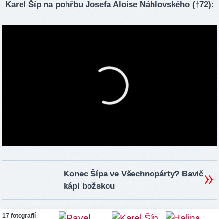
Karel Šíp na pohřbu Josefa Aloise Náhlovského (†72):
Konec Šípa ve Všechnopárty? Bavič
kápl božskou
17 fotografií