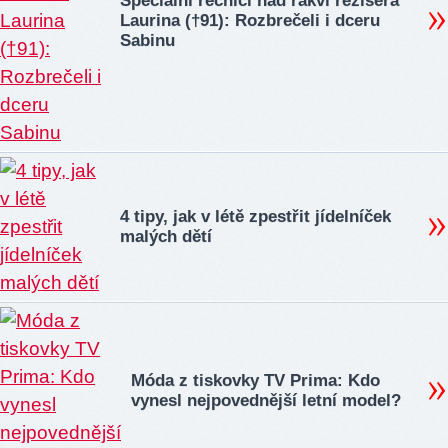
Speciální řečníci nad rakví režiséra
Laurina (†91): Rozbrečeli i dceru
Sabinu
4 tipy, jak v létě zpestřit jídelníček
malých dětí
Móda z tiskovky TV Prima: Kdo
vynesl nejpovednější letní model?