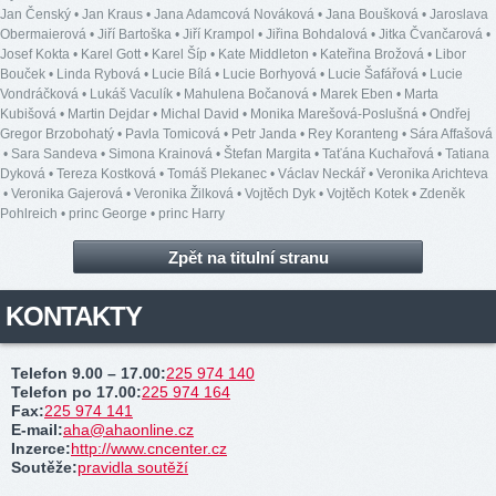
Jan Čenský
•
Jan Kraus
•
Jana Adamcová Nováková
•
Jana Boušková
•
Jaroslava
Obermaierová
•
Jiří Bartoška
•
Jiří Krampol
•
Jiřina Bohdalová
•
Jitka Čvančarová
•
Josef Kokta
•
Karel Gott
•
Karel Šíp
•
Kate Middleton
•
Kateřina Brožová
•
Libor
Bouček
•
Linda Rybová
•
Lucie Bílá
•
Lucie Borhyová
•
Lucie Šafářová
•
Lucie
Vondráčková
•
Lukáš Vaculík
•
Mahulena Bočanová
•
Marek Eben
•
Marta
Kubišová
•
Martin Dejdar
•
Michal David
•
Monika Marešová-Poslušná
•
Ondřej
Gregor Brzobohatý
•
Pavla Tomicová
•
Petr Janda
•
Rey Koranteng
•
Sára Affašová
•
Sara Sandeva
•
Simona Krainová
•
Štefan Margita
•
Taťána Kuchařová
•
Tatiana
Dyková
•
Tereza Kostková
•
Tomáš Plekanec
•
Václav Neckář
•
Veronika Arichteva
•
Veronika Gajerová
•
Veronika Žilková
•
Vojtěch Dyk
•
Vojtěch Kotek
•
Zdeněk
Pohlreich
•
princ George
•
princ Harry
Zpět na titulní stranu
KONTAKTY
Telefon 9.00 – 17.00
:
225 974 140
Telefon po 17.00
:
225 974 164
Fax
:
225 974 141
E-mail
:
aha@ahaonline.cz
Inzerce
:
http://www.cncenter.cz
Soutěže
:
pravidla soutěží