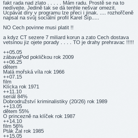
fakt rada nad zlato . . . . . Mám radu. Prostě se na to
nedívejte. Jedině tak se dá tenhle nešvar omezit.
Ucpávat díry v programu lze přeci i jinak. .... rozhořčeně
napsal na svůj sociální profil Karel Šíp.....
NO Cech povinne musi platit !!
a kdyz CT sezere 7 miliard korun a zato Cech dostava
vetsinou jiz ojete porady . . . . TO je drahy prehravac !!!!!
++05.05
zábavaPod pokličkou rok 2009
++06.25
dětem
Malá mořská víla rok 1966
++07.15
film
Klícka rok 1971
++11.10
seriál 84%
Dobrodružství kriminalistiky (20/26) rok 1989
++13.05
dětem 55%
O princezně na klíček rok 1987
++14.10
film 56%
Pták Žal rok 1985
++15.05