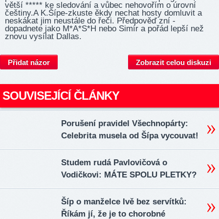
větší ***** ke sledování a vůbec nehovořím o úrovní
češtiny.A K.Šípe-zkuste ěkdy nechat hosty domluvit a
neskákat jim neustále do řeči. Předpověď zní -
dopadnete jako M*A*S*H nebo Simír a pořád lepší než
znovu vysílat Dallas.
Přidat názor
Zobrazit celou diskuzi
SOUVISEJÍCÍ ČLÁNKY
Porušení pravidel Všechnopárty:
Celebrita musela od Šípa vycouvat!
Studem rudá Pavlovičová o
Vodičkovi: MÁTE SPOLU PLETKY?
Šíp o manželce Ivě bez servítků:
Říkám jí, že je to chorobné