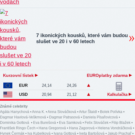
7 ikonických kousků, které vám budou
slušet ve 20 i v 60 letech
Kurzovní lístek
EUROplatby zdarma
EUR
24,14
24,26
USD
20,94
21,12
Kalkulačka
Známé celebrity
Agáta Hanychová
•
Anna K.
•
Anna Slováčková
•
Artur Štaidl
•
Bolek Polívka
•
Dagmar Havlová-Veškrnová
•
Dagmar Patrasová
•
Daniela Písařovicová
•
Dominika Gottová
•
Eva Burešová
•
Eva Samková
•
Felix Slováček
•
Filip Blažek
•
František Ringo Čech
•
Hana Gregorová
•
Hana Zagorová
•
Helena Vondráčková
•
Hynek Čermák
•
Iva Kubelková
•
Ivana Gottová
•
Iveta Bartošová
•
Jakub Prachař
•