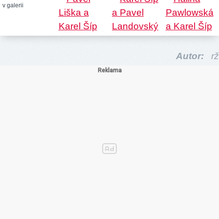
v galerii
Autor:
rž