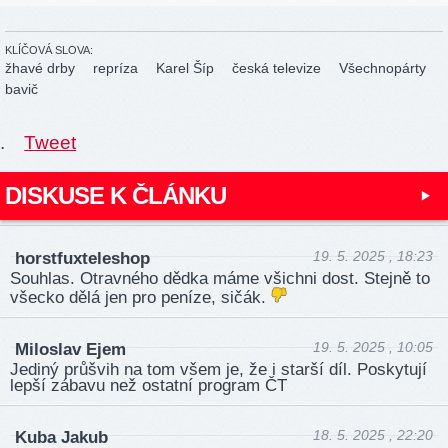
KLÍČOVÁ SLOVA:
žhavé drby
repríza
Karel Šíp
česká televize
Všechnopárty
bavič
.
Tweet
DISKUSE K ČLÁNKU
19. 5. 2025 , 18:23
horstfuxteleshop
Souhlas. Otravného dědka máme všichni dost. Stejně to
všecko dělá jen pro peníze, sičák.
19. 5. 2025 , 10:05
Miloslav Ejem
Jediný průšvih na tom všem je, že i starší díl. Poskytují
lepší zábavu než ostatní program ČT
18. 5. 2025 , 22:20
Kuba Jakub