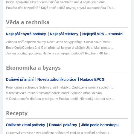
Belgie zpoplatní silnice všem řidičům osobních aut. A nejde jen o dáln...
Poutáte děti bezpečně? Když rodič udělá chybu, chytrá autosedačka Thul...
Věda a technika
Nejlepší chytré hodinky
Nejlepší telefony
Nejlepší VPN – srovnání
Záhada obří exploze rakety New Glenn se vyjasňuje. Selhal hlavní venti...
Bose QuietComfort 2nd Gen přebírají funkce dražších Ultra. Mají prosto...
Jak na počítači používat Netflix v co nejlepší podobě? Rozlišení 4K bě...
Ekonomika a byznys
Daňové přiznání
Novela zákoníku práce
Nadace EPCG
Potenciální zachránce Soleku zrušil nabídku. Zadlužené solární společn...
V bratislavské rafinerii Slovnaft hořela nádrž, výbuch otřásl okolím
V Česku otevřel třicátou prodejnu, v Polsku končí. Německý diskont nez...
Recepty
Oblíbené zimní polévky
Domácí pekárny
Jídlo podle horoskopu
Cuketová zmrzlina? Vyzkoušejte nečekaný letní hit a geniální způsob, j...