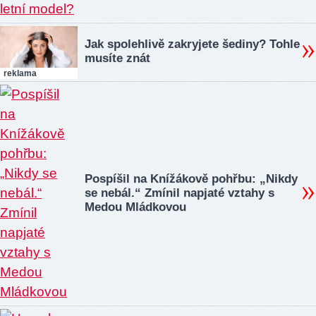
Jak spolehlivě zakryjete šediny? Tohle
musíte znát
reklama
Pospíšil na Knížákově pohřbu: „Nikdy
se nebál.“ Zmínil napjaté vztahy s
Medou Mládkovou