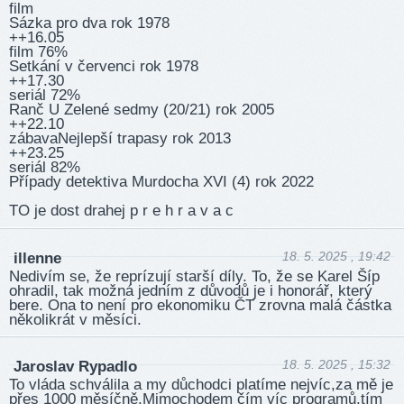
film
Sázka pro dva rok 1978
++16.05
film 76%
Setkání v červenci rok 1978
++17.30
seriál 72%
Ranč U Zelené sedmy (20/21) rok 2005
++22.10
zábavaNejlepší trapasy rok 2013
++23.25
seriál 82%
Případy detektiva Murdocha XVI (4) rok 2022
TO je dost drahej p r e h r a v a c
18. 5. 2025 , 19:42
illenne
Nedivím se, že reprízují starší díly. To, že se Karel Šíp
ohradil, tak možná jedním z důvodů je i honorář, který
bere. Ona to není pro ekonomiku ČT zrovna malá částka
několikrát v měsíci.
18. 5. 2025 , 15:32
Jaroslav Rypadlo
To vláda schválila a my důchodci platíme nejvíc,za mě je
přes 1000 měsíčně.Mimochodem čím víc programů,tím