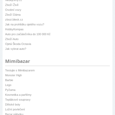
hledejceny.cz
Zboží Živě
Osobní vozy
Zboží Dáma
zbozi.blesk.cz
Jak na prohlídku ojetého vozu?
HobbyKompas
Auto pro začátečníka do 100 000 Kč
Zboží Auto
Ojetá Škoda Octavia
Jak vybrat auto?
Mimibazar
Testujte s Mimibazarem
Monster High
Barbie
Lego
Pyžama
Kosmetika a parfémy
Teplákové soupravy
Dětské boty
Ložní povlečení
Bazar nábytku