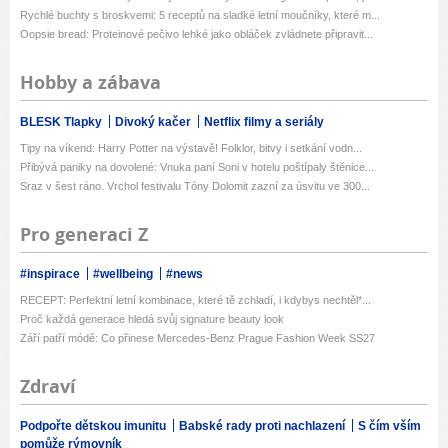
Rychlé buchty s broskvemi: 5 receptů na sladké letní moučníky, které m...
Oopsie bread: Proteinové pečivo lehké jako obláček zvládnete připravit...
Hobby a zábava
BLESK Tlapky
Divoký kačer
Netflix filmy a seriály
Tipy na víkend: Harry Potter na výstavě! Folklor, bitvy i setkání vodn...
Přibývá paniky na dovolené: Vnuka paní Soni v hotelu poštípaly štěnice...
Sraz v šest ráno. Vrchol festivalu Tóny Dolomit zazní za úsvitu ve 300...
Pro generaci Z
#inspirace
#wellbeing
#news
RECEPT: Perfektní letní kombinace, které tě zchladí, i kdybys nechtěl*...
Proč každá generace hledá svůj signature beauty look
Září patří módě: Co přinese Mercedes-Benz Prague Fashion Week SS27
Zdraví
Podpořte dětskou imunitu
Babské rady proti nachlazení
S čím vším
pomůže rýmovník