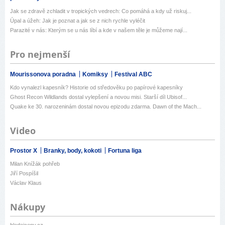
Jak se zdravě zchladit v tropických vedrech: Co pomáhá a kdy už riskuj...
Úpal a úžeh: Jak je poznat a jak se z nich rychle vyléčit
Parazité v nás: Kterým se u nás líbí a kde v našem těle je můžeme nají...
Pro nejmenší
Mourissonova poradna
Komiksy
Festival ABC
Kdo vynalezl kapesník? Historie od středověku po papírové kapesníky
Ghost Recon Wildlands dostal vylepšení a novou misi. Starší díl Ubisof...
Quake ke 30. narozeninám dostal novou epizodu zdarma. Dawn of the Mach...
Video
Prostor X
Branky, body, kokoti
Fortuna liga
Milan Knížák pohřeb
Jiří Pospíšil
Václav Klaus
Nákupy