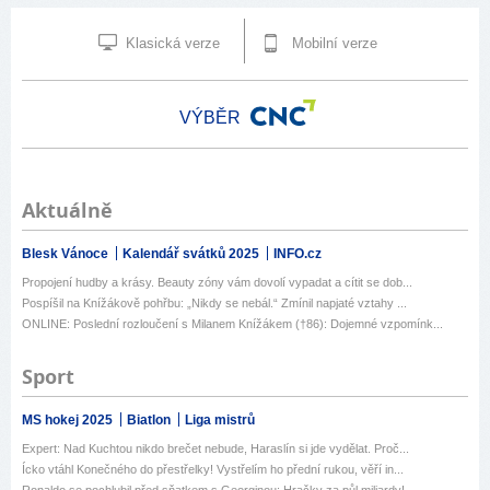
Klasická verze
Mobilní verze
VÝBĚR
Aktuálně
Blesk Vánoce
Kalendář svátků 2025
INFO.cz
Propojení hudby a krásy. Beauty zóny vám dovolí vypadat a cítit se dob...
Pospíšil na Knížákově pohřbu: „Nikdy se nebál.“ Zmínil napjaté vztahy ...
ONLINE: Poslední rozloučení s Milanem Knížákem (†86): Dojemné vzpomínk...
Sport
MS hokej 2025
Biatlon
Liga mistrů
Expert: Nad Kuchtou nikdo brečet nebude, Haraslín si jde vydělat. Proč...
Ícko vtáhl Konečného do přestřelky! Vystřelím ho přední rukou, věří in...