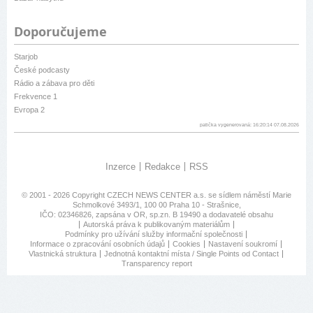
Doporučujeme
Starjob
České podcasty
Rádio a zábava pro děti
Frekvence 1
Evropa 2
patička vygenerovaná: 16:20:14 07.08.2026
Inzerce
Redakce
RSS
© 2001 - 2026 Copyright
CZECH NEWS CENTER a.s.
se sídlem náměstí Marie
Schmolkové 3493/1, 100 00 Praha 10 - Strašnice,
IČO: 02346826, zapsána v OR, sp.zn. B 19490 a dodavatelé obsahu
Autorská práva k publikovaným materiálům
Podmínky pro užívání služby informační společnosti
Informace o zpracování osobních údajů
Cookies
Nastavení soukromí
Vlastnická struktura
Jednotná kontaktní místa / Single Points od Contact
Transparency report