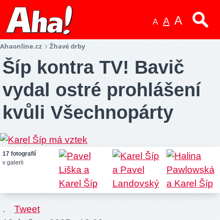
A
A
A
Ahaonline.cz
Žhavé drby
Šíp kontra TV! Bavič
vydal ostré prohlášení
kvůli Všechnopárty
17 fotografií
v galerii
.
Tweet