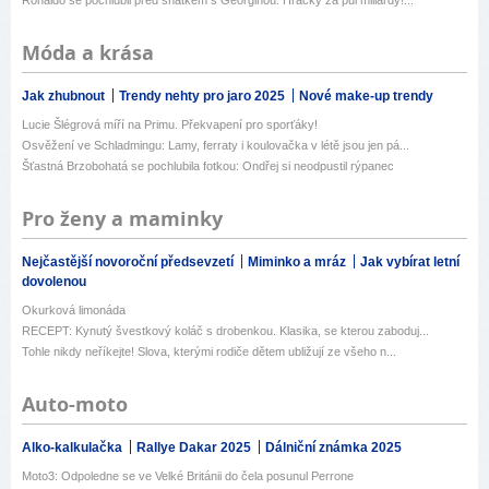
Ronaldo se pochlubil před sňatkem s Georginou: Hračky za půl miliardy!...
Móda a krása
Jak zhubnout
Trendy nehty pro jaro 2025
Nové make-up trendy
Lucie Šlégrová míří na Primu. Překvapení pro sporťáky!
Osvěžení ve Schladmingu: Lamy, ferraty i koulovačka v létě jsou jen pá...
Šťastná Brzobohatá se pochlubila fotkou: Ondřej si neodpustil rýpanec
Pro ženy a maminky
Nejčastější novoroční předsevzetí
Miminko a mráz
Jak vybírat letní
dovolenou
Okurková limonáda
RECEPT: Kynutý švestkový koláč s drobenkou. Klasika, se kterou zaboduj...
Tohle nikdy neříkejte! Slova, kterými rodiče dětem ubližují ze všeho n...
Auto-moto
Alko-kalkulačka
Rallye Dakar 2025
Dálniční známka 2025
Moto3: Odpoledne se ve Velké Británii do čela posunul Perrone