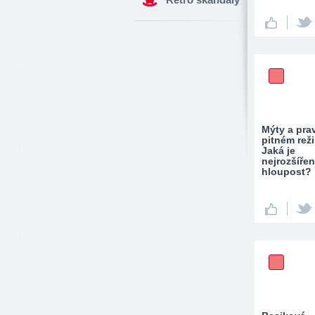
Mýty a pra
pitném rež
Jaká je
nejrozšířen
hloupost?