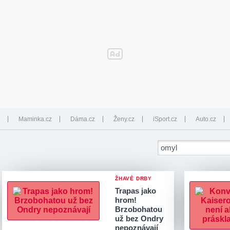
Maminka.cz
Dáma.cz
Ženy.cz
iSport.cz
Auto.cz
ŽHAVÉ DRBY
Trapas jako
hrom!
Brzobohatou
už bez Ondry
nepoznávají