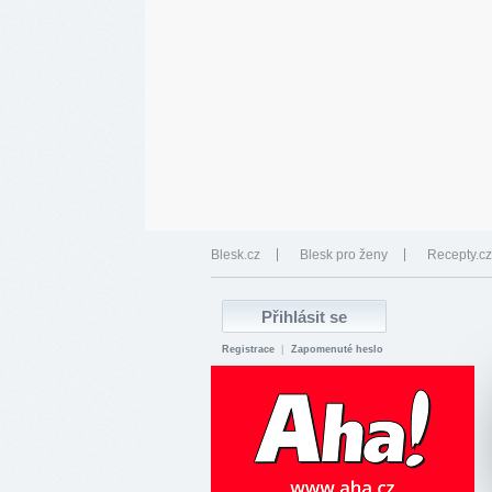
Blesk.cz
Blesk pro ženy
Recepty.cz
Registrace
|
Zapomenuté heslo