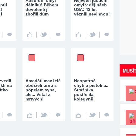
Absurdní omyl
Největší justiční
 půl
dělníků! Během
omyl v dějinách
!
dovolené jí
USA: 43 let
 i
zbořili dům
věznili nevinnou!
MUSÍT
vedli
Američtí manželé
Neopatrně
ikli na
obdrželi urnu s
chytila pistoli a...
ítko
popelem syna,
Strážníka
ale... Vstal z
postřelila
mrtvých!
kolegyně