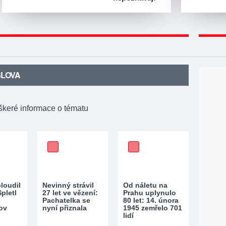
SLOVA
škeré informace o tématu
loudil
Nevinný strávil
Od náletu na
pletl
27 let ve vězení:
Prahu uplynulo
Pachatelka se
80 let: 14. února
ov
nyní přiznala
1945 zemřelo 701
lidí