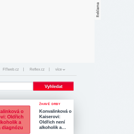
FITweb.cz
Reflex.cz
více
ŽHAVÉ DRBY
Konvalinková o
Kaiserovi:
Oldřich není
alkoholik a…