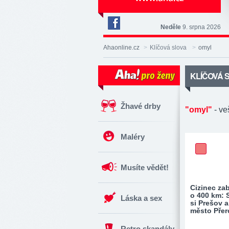
Neděle
9. srpna 2026
Deník
Aha!
Ahaonline.cz
>
Klíčová slova
>
omyl
na
Facebooku
KLÍČOVÁ 
Žhavé drby
"omyl"
- ve
Maléry
Musíte vědět!
Cizinec zab
o 400 km: S
Láska a sex
si Prešov a
město Přer
Retro skandály