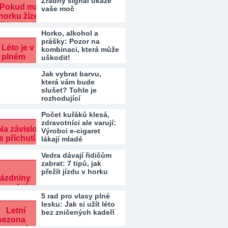
Zrádný signál ukáže
vaše moč
Horko, alkohol a
prášky: Pozor na
kombinaci, která může
uškodit!
Jak vybrat barvu,
která vám bude
slušet? Tohle je
rozhodující
Počet kuřáků klesá,
zdravotníci ale varují:
Výrobci e-cigaret
lákají mladé
Vedra dávají řidičům
zabrat: 7 tipů, jak
přežít jízdu v horku
5 rad pro vlasy plné
lesku: Jak si užít léto
bez zničených kadeří