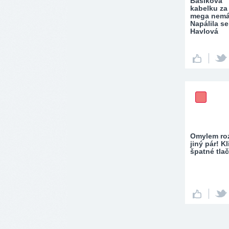
Basiková
kabelku za
mega nemá
Napálila se
Havlová
Omylem roz
jiný pár! Kl
špatné tlač