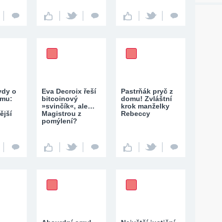
vdy o
Eva Decroix řeší
Pastrňák pryč z
imu:
bitcoinový
domu! Zvláštní
»svinčík«, ale…
krok manželky
ější
Magistrou z
Rebeccy
pomýlení?