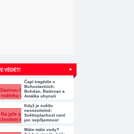
E VĚDĚT!
Čapí tragédie v
Bohuslavicích:
Bohdan, Radovan a
Amálka uhynuli
Když je světlo
nesnesitelné:
Světloplachost není
jen nepříjemnost
Máte málo vody?