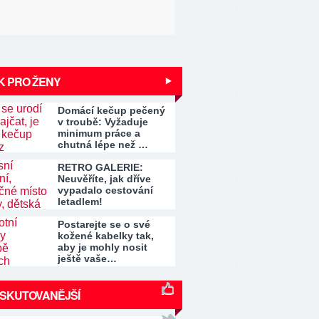
K PRO ŽENY
Domácí kečup pečený
v troubě: Vyžaduje
minimum práce a
chutná lépe než …
RETRO GALERIE:
Neuvěříte, jak dříve
vypadalo cestování
letadlem!
Postarejte se o své
kožené kabelky tak,
aby je mohly nosit
ještě vaše…
ISKUTOVANĚJŠÍ